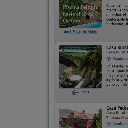
Casa campes
manteniendo 
desechar el 
confortable l
barbacoas, di
8 Fotos
Video
Casa Rural
Casa Rural 
Alquiler 
En Tejeda, c
zona apacibl
mobiliario t
agrícola y d
baño complet
8 Fotos
Casa Pedr
Casa Rural 
Tirajana (Gr
Alquiler 