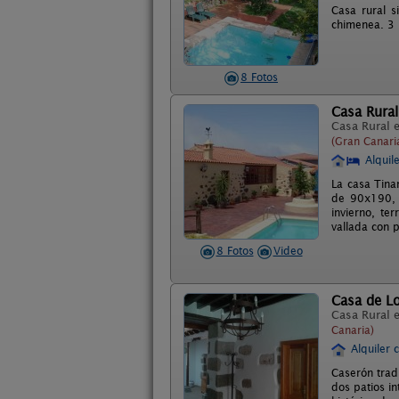
Casa rural s
chimenea. 3 
8 Fotos
Casa Rura
Casa Rural 
(Gran Canari
Alquil
La casa Tina
de 90x190, 1
invierno, te
vallada con 
8 Fotos
Video
Casa de L
Casa Rural 
Canaria)
Alquiler 
Caserón trad
dos patios in