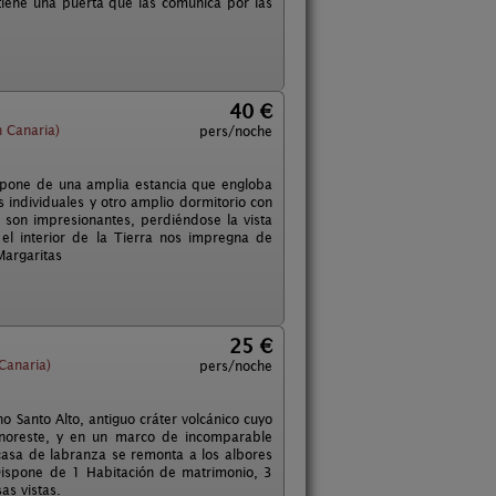
 tiene una puerta que las comunica por las
40 €
 Canaria)
pers/noche
ispone de una amplia estancia que engloba
individuales y otro amplio dormitorio con
 son impresionantes, perdiéndose la vista
el interior de la Tierra nos impregna de
Margaritas
25 €
Canaria)
pers/noche
o Santo Alto, antiguo cráter volcánico cuyo
 noreste, y en un marco de incomparable
casa de labranza se remonta a los albores
Dispone de 1 Habitación de matrimonio, 3
as vistas.