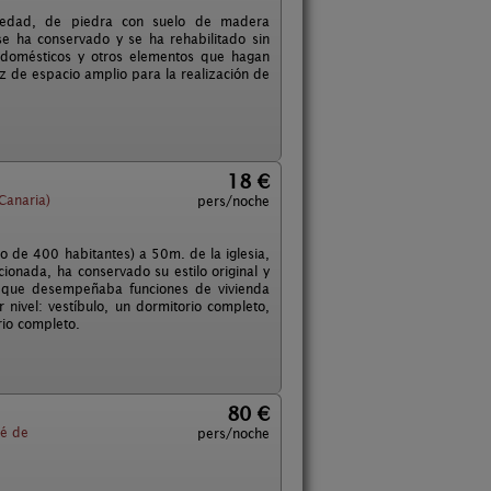
güedad, de piedra con suelo de madera
 se ha conservado y se ha rehabilitado sin
rodomésticos y otros elementos que hagan
ez de espacio amplio para la realización de
18 €
Canaria)
pers/noche
o de 400 habitantes) a 50m. de la iglesia,
ionada, ha conservado su estilo original y
la que desempeñaba funciones de vivienda
 nivel: vestíbulo, un dormitorio completo,
rio completo.
80 €
é de
pers/noche