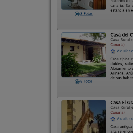
histórico de 
canario. Su 
estancia en e
8 Fotos
Casa del C
Casa Rural 
Canaria)
Alquiler 
Casa típica 
dobles, saló
Alojamiento 
Arinaga, Agü
de sus habita
8 Fotos
Casa El Gr
Casa Rural 
Canaria)
Alquiler 
Casa antigua
alta se encu