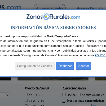
Anúnciate gratis
Acceso Propietar
Busca por pueblo
INFORMACIÓN BÁSICA SOBRE COOKIES
n Canaria
> San Bartolomé de Tirajana
de San Bartolomé de Tirajana
de nuestro portal responsabilidad de
Mario Temprado Casas
.
o de información que se guarda en tu pc, smartphone o tablet al visitar el port
ecesarias para que todo funcione correctamente son las Cookies Técnicas y no ne
rias), personalizadas según tus preferencias y con publicidad ajustada a tus búsq
sactivación desde “Configuración de Cookies”. Más información en nuestra
POLÍTI
Casa Rural Tinamar
2 pers.
6 pers.
40 €
35 €
Vega de San Mateo (Gran Canaria)
e
desde
Precio (€/pers)
Características
de 1 a 20
Piscina
Admite animales
de 21 a 30
Mostrar más características