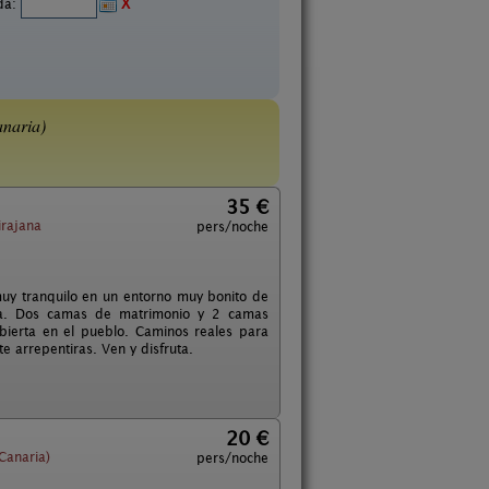
ida:
X
naria)
35 €
irajana
pers/noche
muy tranquilo en un entorno muy bonito de
era. Dos camas de matrimonio y 2 camas
ubierta en el pueblo. Caminos reales para
te arrepentiras. Ven y disfruta.
20 €
Canaria)
pers/noche