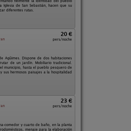
esentando fielmente la identidad del pueblo
 la Iglesia de San Sebastián, hacen que su
zar diferentes rutas.
20 €
ran
pers/noche
o de Agüimes. Dispone de dos habitaciones
tar de un jardín. Mobiliario tradicional.
del municipio, hasta el pueblo pesquero de
 y sus hermosos paisajes a la hospitalidad
23 €
ran
pers/noche
ina-comedor y cuarto de baño, en la planta
trodomésticos, menaje para la elaboración