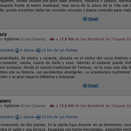
Agüimes, núcleo urbano con gran valor artí­stico, histórico y cultural, repr
situación frente al teatro municipal, muy cerca de la plaza de la Villa con
lla, pueda encontrar todos los servicios cercanos y buena conexión para reali
Email
ura
en
Agüimes
(Gran Canaria)
a
12,6 km
de San Bartolomé de Tirajana (G
completo
4 plazas
29 km de Las Palmas
rehabilitada, de piedra y cantería, ubicada en el núcleo del casco históric
n-comedor, cocina, cuarto de baño y aseo. Además el visitante puede disfru
uso exclusivo. Desde el caserío tradicional de Temisas, en la zona más alta 
imes une su historia, sus yacimientos aborígenes, su arquitectura tradicional
ntes y su gran riqueza folklórica y artesanal.
Email
anero
en
Agüimes
(Gran Canaria)
a
12,6 km
de San Bartolomé de Tirajana (G
completo
2 plazas
29 km de Las Palmas
 restaurada de dos plantas. En la planta baja dispone de un dormitorio, coc
entra el salón y una terraza. Equipada con horno-microondas, pequeños elec