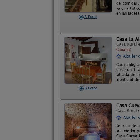
de comidas, 
valor artí­st
en las lader
8 Fotos
Casa La A
Casa Rural 
Canaria)
Alquiler 
Casa antigua
otro con 1 c
situada dentr
identidad del
8 Fotos
Casa Cuev
Casa Rural 
Alquiler 
Se trata de 
su exterior 
Casa-Cueva E