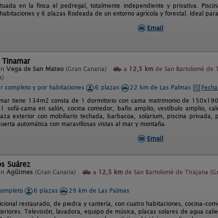
ituada en la finca el pedregal, totalmente independiente y privativa. Pisci
habitaciones y 6 plazas Rodeada de un entorno agrícola y forestal. Ideal par
Email
l Tinamar
en
Vega de San Mateo
(Gran Canaria)
a
12,5 km
de San Bartolomé de T
a)
er completo y por habitaciones
6 plazas
22 km de Las Palmas
Fecha
mar tiene 134m2 consta de 1 dormitorio con cama matrimonio de 150x190, 
 sofá-cama en salón, cocina comedor, baño amplio, vestíbulo amplio, calef
rraza exterior con mobiliario techada, barbacoa, solarium, piscina privada,
puerta automática con maravillosas vistas al mar y montaña.
Email
os Suárez
en
Agüimes
(Gran Canaria)
a
12,5 km
de San Bartolomé de Tirajana (G
completo
6 plazas
29 km de Las Palmas
icional restaurado, de piedra y cantería, con cuatro habitaciones, cocina–com
teriores. Televisión, lavadora, equipo de música, placas solares de agua cali