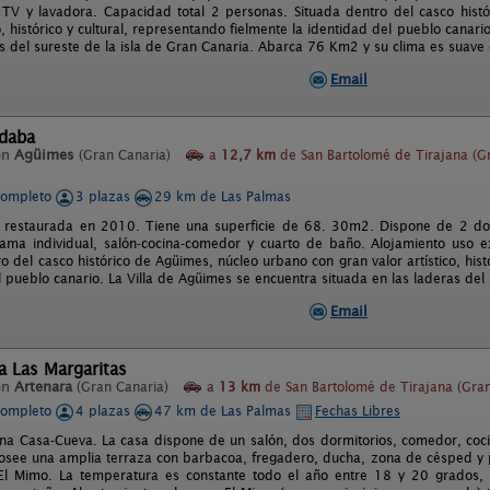
TV y lavadora. Capacidad total 2 personas. Situada dentro del casco hist
ico, histórico y cultural, representando fielmente la identidad del pueblo canar
as del sureste de la isla de Gran Canaria. Abarca 76 Km2 y su clima es suave
Email
ldaba
en
Agüimes
(Gran Canaria)
a
12,7 km
de San Bartolomé de Tirajana (G
completo
3 plazas
29 km de Las Palmas
 restaurada en 2010. Tiene una superficie de 68. 30m2. Dispone de 2 dor
ama individual, salón-cocina-comedor y cuarto de baño. Alojamiento uso e
o del casco histórico de Agüimes, núcleo urbano con gran valor artí­stico, hist
 pueblo canario. La Villa de Agüimes se encuentra situada en las laderas del 
Email
a Las Margaritas
en
Artenara
(Gran Canaria)
a
13 km
de San Bartolomé de Tirajana (Gran
completo
4 plazas
47 km de Las Palmas
Fechas Libres
una Casa-Cueva. La casa dispone de un salón, dos dormitorios, comedor, co
posee una amplia terraza con barbacoa, fregadero, ducha, zona de césped y 
l Mimo. La temperatura es constante todo el año entre 18 y 20 grados, d