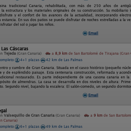
ina tradicional Canaria, rehabilitada, con más de 250 años de anti
la estructura y los materiales originales de su construcción. Su mobiliario
disfrute y el confort de los avances de la actualidad, incorporando elect
a estancia. En sus dos patios se puede disfrutar de noches estrelladas a la v
sfrutar del sol o jugar los niños.
Email
 Las Cáscaras
en
Tejeda
(Gran Canaria)
a
8,9 km
de San Bartolomé de Tirajana (Gran 
completo
4+1 plazas
42 km de Las Palmas
entro y cumbre de Gran Canaria. Situada en el casco histórico (pequeño núcle
e y de espléndido paisaje. Esta centenaria construcción, reformada y acondic
radicional restaurado. Es parte independiente de una casona canaria en 
epósito de almendras. La casa se desarrolla en dos niveles de altura: Primer
o. Segundo nivel, bajando la escalera: El salón-comedo, un segundo dormito
Email
egal
en
Valsequillo de Gran Canaria
(Gran Canaria)
a
9 km
de San Bartolom
an Canaria)
completo
6+1 plazas
49 km de Las Palmas