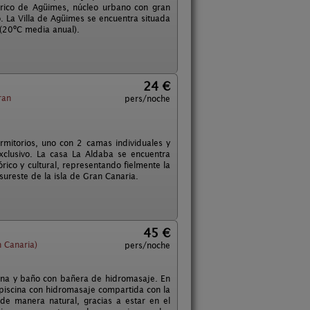
órico de Agüimes, núcleo urbano con gran
io. La Villa de Agüimes se encuentra situada
 (20ºC media anual).
24 €
ran
pers/noche
mitorios, uno con 2 camas individuales y
xclusivo. La casa La Aldaba se encuentra
órico y cultural, representando fielmente la
sureste de la isla de Gran Canaria.
45 €
 Canaria)
pers/noche
cina y baño con bañera de hidromasaje. En
piscina con hidromasaje compartida con la
e manera natural, gracias a estar en el