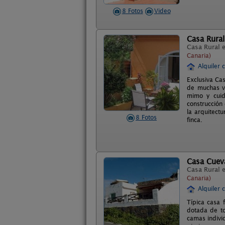
8 Fotos
Video
Casa Rural
Casa Rural 
Canaria)
Alquiler 
Exclusiva Ca
de muchas va
mimo y cuida
construcción
la arquitect
8 Fotos
finca.
Casa Cueva
Casa Rural 
Canaria)
Alquiler 
Típica casa 
dotada de to
camas individ