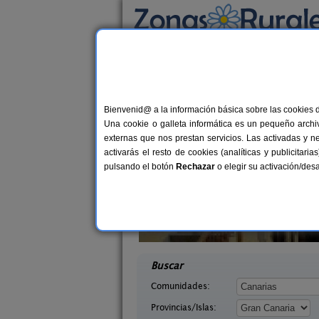
Busca por alojamiento
Alojamientos
>
Canarias
>
Las Palmas
>
Gra
Casas Rurales cerca 
Bienvenid@ a la información básica sobre las cookies 
Una cookie o galleta informática es un pequeño archiv
externas que nos prestan servicios. Las activadas y n
activarás el resto de cookies (analíticas y publicita
pulsando el botón
Rechazar
o elegir su activación/de
anero
Casa Cueva El Caidero
2 pers.
2-6+
23 €
Canaria)
Artenara (Gran Canaria)
desde
desd
Buscar
Comunidades:
Provincias/Islas: