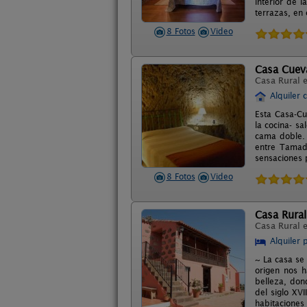
interior de 
terrazas, en
8 Fotos
Video
Casa Cuev
Casa Rural 
Alquiler 
Esta Casa-Cu
la cocina- s
cama doble. 
entre Tamada
sensaciones 
8 Fotos
Video
Casa Rural
Casa Rural 
Alquiler 
~ La casa se 
origen nos h
belleza, don
del siglo XV
habitaciones 