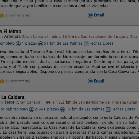
la montaña. Al estar junto a la casa El Mimo (en sus principios era una sola)
 caso de que vayan familiares o conocidos a ambas viviendas.
Email
(1 comentario)
a El Mimo
en
Artenara
(Gran Canaria)
a
13 km
de San Bartolomé de Tirajana (Gran
completo
4 plazas
51 km de Las Palmas
Fechas Libres
eva dedicada al Turismo Rural está labrada en las entrañas de la tierra. D
alón, comedor, baño con bañera de hidromasaje, un dormitorio con dos camas 
En su patio exterior: ducha, barbacoa, fregadero. Desde aquí, los paisajes
ba y el Teide con puestas de sol de ensueño. Aquí se oye el silencio y 
positivas inigualables. Dispone de piscina compartida con la Casa Cueva Las 
Email
(1 comentario)
 La Caldera
en
Teror
(Gran Canaria)
a
13,3 km
de San Bartolomé de Tirajana (Gran 
por habitaciones
2-8+1 plazas
19 km de Las Palmas
Fechas Libres
encuentra situada en un espacio natural protegido, como es la Caldera de Pin
abla del pasado sísmico que sacudió al archipiélago; siendo, en su lado
de se alza, majestuosa, La Casa Rural de La Caldera, cuya existencia como 
II. La casa tiene una ocupación para 8 personas más 2 camas supletorias. 
dobles y 2 Baños 2 salones amplios y 1 cocina. Barbacoa, Piscina y maravillos