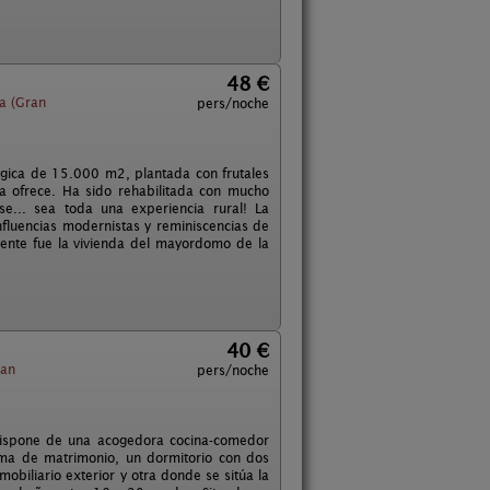
48 €
a (Gran
pers/noche
ógica de 15.000 m2, plantada con frutales
a ofrece. Ha sido rehabilitada con mucho
e... sea toda una experiencia rural! La
nfluencias modernistas y reminiscencias de
lmente fue la vivienda del mayordomo de la
40 €
ran
pers/noche
. Dispone de una acogedora cocina-comedor
ama de matrimonio, un dormitorio con dos
obiliario exterior y otra donde se sitúa la