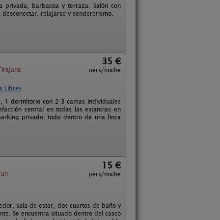
na privada, barbacoa y terraza. Salón con
a desconectar, relajarse y sendererismo.
35 €
irajana
pers/noche
s Libres
1 dormitorio con 2-3 camas individuales
acción central en todas las estancias en
 parking privado, todo dentro de una finca
15 €
ran
pers/noche
edor, sala de estar, dos cuartos de baño y
ente. Se encuentra situado dentro del casco