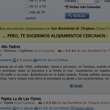
de 31 a 40
Entrada:
-
Sal
de 41 a 50
Fechas más buscadas
más de 50
pueblo:
han encontrado alojamientos en
San Bartolomé de Tirajana
(Gran Ca
... PERO, TE SUGERIMOS ALOJAMIENTOS CERCANOS :
 Mis Padres
en
Temisas / Agüimes
(Gran Canaria)
a
6,6 km
de San Bartolomé de T
a)
completo
2-6 plazas
40 km de Las Palmas
canaria de el año 1900, unifamiliar, hasta 6 personas, en Temisas, pueblo 
n preciosas vistas al barranco y al fondo el mar. Carpinterias en mad
. Un baño y un aseo. Barbabacoa en el patio canario. Piscina pública desc
kking. Ven y conoce esta tierra te encantará su gente y sus características, no 
Email
 Pepita La de Las Flores
en
Tejeda
(Gran Canaria)
a
6,8 km
de San Bartolomé de Tirajana (Gran 
completo
6+2 plazas
45 km de Las Palmas
Fechas Libres