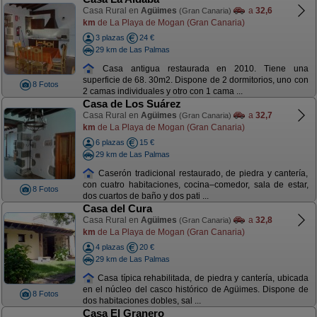
Casa Rural en
Agüimes
a
32,6
(Gran Canaria)
km
de La Playa de Mogan (Gran Canaria)
3 plazas
24 €
29 km de Las Palmas
Casa antigua restaurada en 2010. Tiene una
superficie de 68. 30m2. Dispone de 2 dormitorios, uno con
8 Fotos
2 camas individuales y otro con 1 cama ...
Casa de Los Suárez
Casa Rural en
Agüimes
a
32,7
(Gran Canaria)
km
de La Playa de Mogan (Gran Canaria)
6 plazas
15 €
29 km de Las Palmas
Caserón tradicional restaurado, de piedra y cantería,
con cuatro habitaciones, cocina–comedor, sala de estar,
8 Fotos
dos cuartos de baño y dos pati ...
Casa del Cura
Casa Rural en
Agüimes
a
32,8
(Gran Canaria)
km
de La Playa de Mogan (Gran Canaria)
4 plazas
20 €
29 km de Las Palmas
Casa típica rehabilitada, de piedra y cantería, ubicada
en el núcleo del casco histórico de Agüimes. Dispone de
8 Fotos
dos habitaciones dobles, sal ...
Casa El Granero