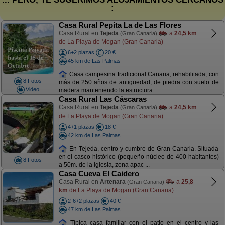
:
Casa Rural Pepita La de Las Flores
Casa Rural en
Tejeda
a
24,5 km
(Gran Canaria)
de La Playa de Mogan (Gran Canaria)
6+2 plazas
20 €
45 km de Las Palmas
Casa campesina tradicional Canaria, rehabilitada, con
8 Fotos
más de 250 años de antigüedad, de piedra con suelo de
Video
madera manteniendo la estructura ...
Casa Rural Las Cáscaras
Casa Rural en
Tejeda
a
24,5 km
(Gran Canaria)
de La Playa de Mogan (Gran Canaria)
4+1 plazas
18 €
42 km de Las Palmas
En Tejeda, centro y cumbre de Gran Canaria. Situada
en el casco histórico (pequeño núcleo de 400 habitantes)
8 Fotos
a 50m. de la iglesia, zona apac ...
Casa Cueva El Caidero
Casa Rural en
Artenara
a
25,8
(Gran Canaria)
km
de La Playa de Mogan (Gran Canaria)
2-6+2 plazas
40 €
47 km de Las Palmas
Típica casa familiar con el patio en el centro y las