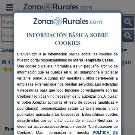
INFORMACIÓN BÁSICA SOBRE
COOKIES
Alojamientos
>
Canarias
>
Las Palmas
>
Gran Canaria
> La Playa de Mogan
Bienvenid@ a la información básica sobre las cookies de
Casas Rurales cerca de La Playa de Mogan
nuestro portal responsabilidad de
Mario Temprado Casas
.
Una cookie o galleta informática es un pequeño archivo de
información que se guarda en tu pc, smartphone o tablet al
visitar el portal. Algunas son nuestras y otras pertenecen a
empresas externas que nos prestan servicios. Las activadas
y necesarias para que todo funcione correctamente son las
Cookies Técnicas y no necesitan de tu autorización. Al pulsar
el botón
Aceptar
activarás el resto de cookies (analíticas y
publicitarias), personalizadas según tus preferencias y con
Casa Rural La Caldera
rs.
2-8+1 pers.
 €
25 €
publicidad ajustada a tus búsquedas. Estas últimas puedes
Teror (Gran Canaria)
desde
desactivarlas por completo pulsando el botón
Rechazar
o
elegir su activación/desactivación desde “Configuración de
Buscar
Cookies”. Más información en nuestra
POLÍTICA DE