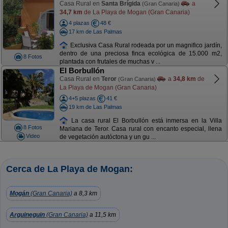
Casa Rural en
Santa Brígida
a
(Gran Canaria)
34,7 km
de La Playa de Mogan (Gran Canaria)
4 plazas
48 €
17 km de Las Palmas
Exclusiva Casa Rural rodeada por un magnifico jardín,
dentro de una preciosa finca ecológica de 15.000 m2,
8 Fotos
plantada con frutales de muchas v ...
El Borbullón
Casa Rural en
Teror
a
34,8 km
de
(Gran Canaria)
La Playa de Mogan (Gran Canaria)
4+5 plazas
41 €
19 km de Las Palmas
La casa rural El Borbullón está inmersa en la Villa
8 Fotos
Mariana de Teror. Casa rural con encanto especial, llena
Video
de vegetación autóctona y un gu ...
Cerca de La Playa de Mogan:
Mogán
(Gran Canaria)
a 8,3 km
Arguineguin
(Gran Canaria)
a 11,5 km