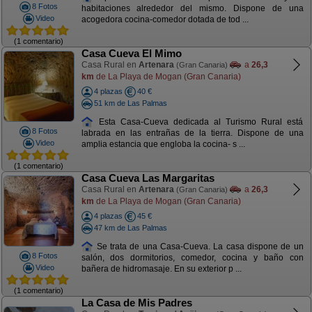
8 Fotos
habitaciones alrededor del mismo. Dispone de una
Video
acogedora cocina-comedor dotada de tod ...
(1 comentario)
Casa Cueva El Mimo
Casa Rural en
Artenara
a
26,3
(Gran Canaria)
km
de La Playa de Mogan (Gran Canaria)
4 plazas
40 €
51 km de Las Palmas
Esta Casa-Cueva dedicada al Turismo Rural está
8 Fotos
labrada en las entrañas de la tierra. Dispone de una
Video
amplia estancia que engloba la cocina- s ...
(1 comentario)
Casa Cueva Las Margaritas
Casa Rural en
Artenara
a
26,3
(Gran Canaria)
km
de La Playa de Mogan (Gran Canaria)
4 plazas
45 €
47 km de Las Palmas
Se trata de una Casa-Cueva. La casa dispone de un
8 Fotos
salón, dos dormitorios, comedor, cocina y baño con
Video
bañera de hidromasaje. En su exterior p ...
(1 comentario)
La Casa de Mis Padres