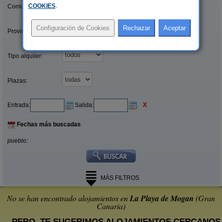
COOKIES
.
Comunidades:
Provincias/Islas:
Tipo alquiler:
Plazas:
X
Entrada:
Salida:
Fechas más buscadas
pueblo:
MÁS FILTROS
No se han encontrado alojamientos en
La Playa de Mogan
(Gran
Canaria)
... PERO, TE SUGERIMOS ALOJAMIENTOS CERCANOS