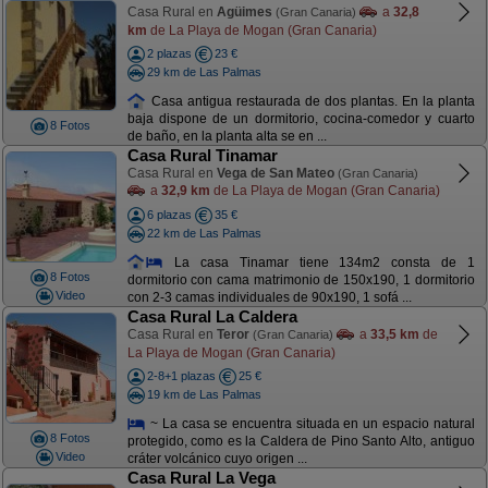
Casa Rural en
Agüimes
a
32,8
(Gran Canaria)
km
de La Playa de Mogan (Gran Canaria)
2 plazas
23 €
29 km de Las Palmas
Casa antigua restaurada de dos plantas. En la planta
baja dispone de un dormitorio, cocina-comedor y cuarto
8 Fotos
de baño, en la planta alta se en ...
Casa Rural Tinamar
Casa Rural en
Vega de San Mateo
(Gran Canaria)
a
32,9 km
de La Playa de Mogan (Gran Canaria)
6 plazas
35 €
22 km de Las Palmas
La casa Tinamar tiene 134m2 consta de 1
8 Fotos
dormitorio con cama matrimonio de 150x190, 1 dormitorio
Video
con 2-3 camas individuales de 90x190, 1 sofá ...
Casa Rural La Caldera
Casa Rural en
Teror
a
33,5 km
de
(Gran Canaria)
La Playa de Mogan (Gran Canaria)
2-8+1 plazas
25 €
19 km de Las Palmas
~ La casa se encuentra situada en un espacio natural
8 Fotos
protegido, como es la Caldera de Pino Santo Alto, antiguo
Video
cráter volcánico cuyo origen ...
Casa Rural La Vega