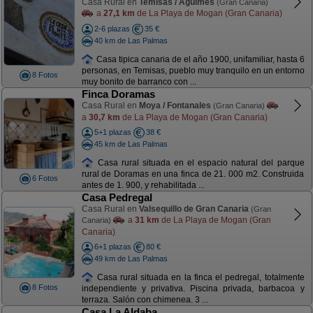
Casa Rural en
Temisas / Agüimes
(Gran Canaria)
a
27,1 km
de La Playa de Mogan (Gran Canaria)
2-6 plazas
35 €
40 km de Las Palmas
Casa tipica canaria de el año 1900, unifamiliar, hasta 6
personas, en Temisas, pueblo muy tranquilo en un entorno
8 Fotos
muy bonito de barranco con ...
Finca Doramas
Casa Rural en
Moya / Fontanales
(Gran Canaria)
a
30,7 km
de La Playa de Mogan (Gran Canaria)
5+1 plazas
38 €
45 km de Las Palmas
Casa rural situada en el espacio natural del parque
rural de Doramas en una finca de 21. 000 m2. Construida
6 Fotos
antes de 1. 900, y rehabilitada ...
Casa Pedregal
Casa Rural en
Valsequillo de Gran Canaria
(Gran
a
31 km
de La Playa de Mogan (Gran
Canaria)
Canaria)
6+1 plazas
80 €
49 km de Las Palmas
Casa rural situada en la finca el pedregal, totalmente
8 Fotos
independiente y privativa. Piscina privada, barbacoa y
terraza. Salón con chimenea. 3 ...
Casa La Aldaba