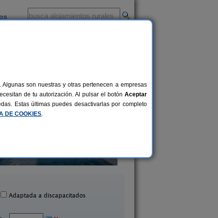
ios
-
al. Algunas son nuestras y otras pertenecen a empresas
cesitan de tu autorización. Al pulsar el botón
Aceptar
uedas. Estas últimas puedes desactivarlas por completo
CA DE COOKIES
.
Parador del Silo
Cortijo El Maestr
6-14 pers.
30 €
Cónchar (Granada)
Restábal (Granada
desde
Adaptada a discapacitados