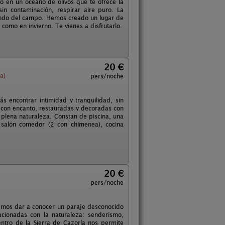
o en un océano de olivos que te ofrece la
sin contaminación, respirar aire puro. La
ando del campo. Hemos creado un lugar de
como en invierno. Te vienes a disfrutarlo.
20 €
a)
pers/noche
 encontrar intimidad y tranquilidad, sin
as con encanto, restauradas y decoradas con
n plena naturaleza. Constan de piscina, una
 salón comedor (2 con chimenea), cocina
20 €
pers/noche
ndemos dar a conocer un paraje desconocido
acionadas con la naturaleza: senderismo,
entro de la Sierra de Cazorla nos permite