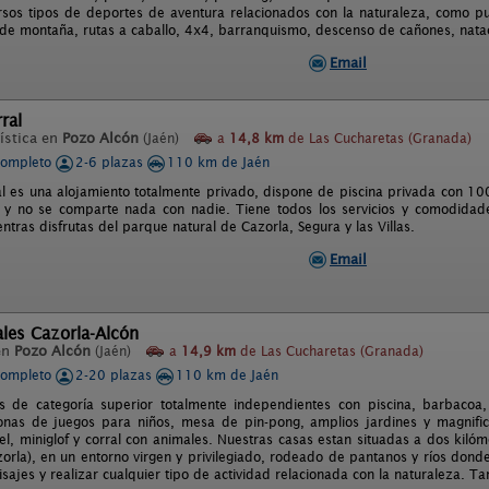
ersos tipos de deportes de aventura relacionados con la naturaleza, como p
 de montaña, rutas a caballo, 4x4, barranquismo, descenso de cañones, natació
Email
ral
ística en
Pozo Alcón
(Jaén)
a
14,8 km
de Las Cucharetas (Granada)
completo
2-6 plazas
110 km de Jaén
al es una alojamiento totalmente privado, dispone de piscina privada con 1
y no se comparte nada con nadie. Tiene todos los servicios y comodidade
ntras disfrutas del parque natural de Cazorla, Segura y las Villas.
Email
les Cazorla-Alcón
en
Pozo Alcón
(Jaén)
a
14,9 km
de Las Cucharetas (Granada)
completo
2-20 plazas
110 km de Jaén
s de categoría superior totalmente independientes con piscina, barbacoa,
onas de juegos para niños, mesa de pin-pong, amplios jardines y magnifi
el, miniglof y corral con animales. Nuestras casas estan situadas a dos kiló
zorla), en un entorno virgen y privilegiado, rodeado de pantanos y ríos don
isajes y realizar cualquier tipo de actividad relacionada con la naturaleza. 