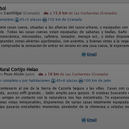
Sol
en
Castilléjar
(Granada)
a
15,9 km
de Las Cucharetas (Granada)
completo
45+5 plazas
150 km de Granada
siete casas cueva, situadas a las afueras del casco urbano, y equipadas con
le. Todas las casas cuevas estan equipadas de sabanas y toallas, baño c
 vitrocerámica, microondas, cafetera, tostador, menaje ect., y todas dispo
y grandes zonas abiertas ajardinadas, con asientos, y buenas vistas a la vega
 y compruebe la sensacion de entrar en verano en una casa cueva, le esperam
Email
ural Cortijo Helao
en
Pozo Alcón
(Jaén)
a
16 km
de Las Cucharetas (Granada)
er completo y por habitaciones
40+6 plazas
100 km de Jaén
centenario al pie de la Sierra de Cazorla Segura y las villas. Casas con 
ada, acceso wiffi gratuito... Salón amplio para gurpos. Si estabas buscando
on amigos en contacto con la naturaleza nos has encontrado. Te esperamo
unas vistas inmejorables, disponemos de varias casas totalmente equipadas
elao pasarás entrañables momentos alrededor de la chimenea o veladas inol
Email