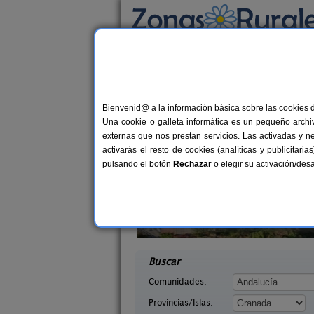
Busca por alojamiento
Alojamientos
>
Andalucía
>
Granada
> Las C
Casas Rurales cerca
Bienvenid@ a la información básica sobre las cookies 
Una cookie o galleta informática es un pequeño archiv
externas que nos prestan servicios. Las activadas y n
activarás el resto de cookies (analíticas y publicita
pulsando el botón
Rechazar
o elegir su activación/de
tarra Andaluza
Complejo Rural Balcón de Valor
14+1 pers.
2-44+1
30 €
ada)
Válor (Granada)
desde
desd
Buscar
Comunidades:
Provincias/Islas: