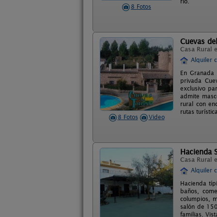
río.
8 Fotos
Cuevas de
Casa Rural 
Alquiler 
En Granada 
privada Cue
exclusivo pa
admite masco
rural con en
rutas turístic
8 Fotos
Video
Hacienda S
Casa Rural 
Alquiler 
Hacienda típ
baños, comed
columpios, m
salón de 150
familias. Vis