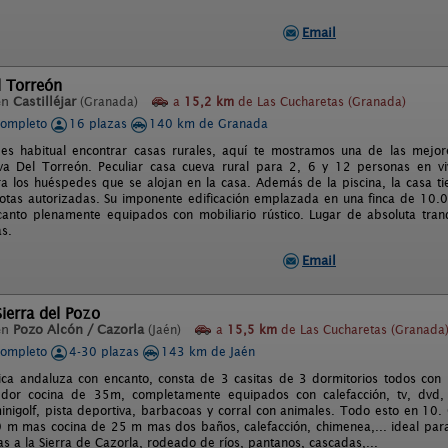
Email
l Torreón
en
Castilléjar
(Granada)
a
15,2 km
de Las Cucharetas (Granada)
completo
16 plazas
140 km de Granada
es habitual encontrar casas rurales, aquí te mostramos una de las mejor
va Del Torreón. Peculiar casa cueva rural para 2, 6 y 12 personas en vi
ra los huéspedes que se alojan en la casa. Además de la piscina, la casa ti
tas autorizadas. Su imponente edificación emplazada en una finca de 10.0
canto plenamente equipados con mobiliario rústico. Lugar de absoluta tran
as.
Email
ierra del Pozo
en
Pozo Alcón / Cazorla
(Jaén)
a
15,5 km
de Las Cucharetas (Granada
completo
4-30 plazas
143 km de Jaén
ica andaluza con encanto, consta de 3 casitas de 3 dormitorios todos con 
or cocina de 35m, completamente equipados con calefacción, tv, dvd, int
inigolf, pista deportiva, barbacoas y corral con animales. Todo esto en 1
 m mas cocina de 25 m mas dos baños, calefacción, chimenea,... ideal par
tas a la Sierra de Cazorla, rodeado de ríos, pantanos, cascadas,...