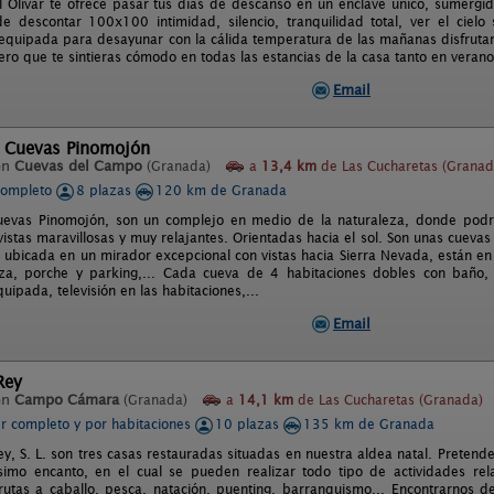
l Olivar te ofrece pasar tus días de descanso en un enclave único, sumergid
de descontar 100x100 intimidad, silencio, tranquilidad total, ver el cielo 
 equipada para desayunar con la cálida temperatura de las mañanas disfrut
ro que te sintieras cómodo en todas las estancias de la casa tanto en verano 
Email
l Cuevas Pinomojón
en
Cuevas del Campo
(Granada)
a
13,4 km
de Las Cucharetas (Granad
completo
8 plazas
120 km de Granada
evas Pinomojón, son un complejo en medio de la naturaleza, donde podrás
vistas maravillosas y muy relajantes. Orientadas hacia el sol. Son unas cuev
o, ubicada en un mirador excepcional con vistas hacia Sierra Nevada, están e
aza, porche y parking,... Cada cueva de 4 habitaciones dobles con baño,
uipada, televisión en las habitaciones,...
Email
Rey
en
Campo Cámara
(Granada)
a
14,1 km
de Las Cucharetas (Granada)
er completo y por habitaciones
10 plazas
135 km de Granada
Rey, S. L. son tres casas restauradas situadas en nuestra aldea natal. Prete
imo encanto, en el cual se pueden realizar todo tipo de actividades rel
rutas a caballo, pesca, natación, puenting, barranquismo... Encontrarnos d