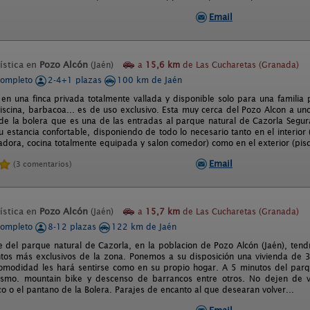
Email
ística en
Pozo Alcón
(Jaén)
a
15,6 km
de Las Cucharetas (Granada)
completo
2-4+1 plazas
100 km de Jaén
 en una finca privada totalmente vallada y disponible solo para una familia 
 piscina, barbacoa... es de uso exclusivo. Esta muy cerca del Pozo Alcon a 
de la bolera que es una de las entradas al parque natural de Cazorla Segura
u estancia confortable, disponiendo de todo lo necesario tanto en el interior
adora, cocina totalmente equipada y salon comedor) como en el exterior (pisci
Email
(3 comentarios)
ística en
Pozo Alcón
(Jaén)
a
15,7 km
de Las Cucharetas (Granada)
completo
8-12 plazas
122 km de Jaén
ie del parque natural de Cazorla, en la poblacion de Pozo Alcón (Jaén), ten
ntos más exclusivos de la zona. Ponemos a su disposición una vivienda de 
omodidad les hará sentirse como en su propio hogar. A 5 minutos del parqu
ismo. mountain bike y descenso de barrancos entre otros. No dejen de vi
 o el pantano de la Bolera. Parajes de encanto al que desearan volver...