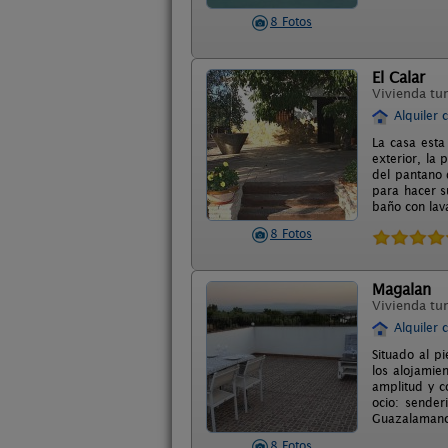
8 Fotos
El Calar
Vivienda tur
Alquiler 
La casa esta
exterior, la
del pantano 
para hacer s
baño con lav
8 Fotos
Magalan
Vivienda tur
Alquiler 
Situado al p
los alojamie
amplitud y c
ocio: sender
Guazalamanco
8 Fotos