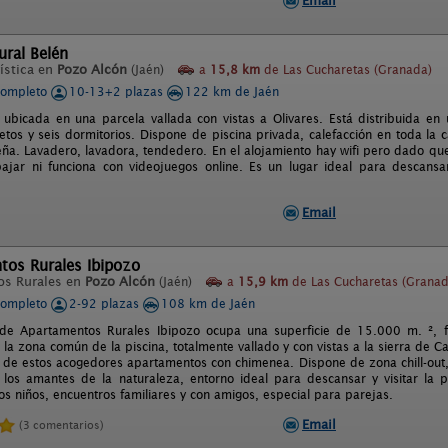
Email
ural Belén
ística en
Pozo Alcón
(Jaén)
a
15,8 km
de Las Cucharetas (Granada)
completo
10-13+2 plazas
122 km de Jaén
 ubicada en una parcela vallada con vistas a Olivares. Está distribuida e
tos y seis dormitorios. Dispone de piscina privada, calefacción en toda la 
ña. Lavadero, lavadora, tendedero. En el alojamiento hay wifi pero dado que 
bajar ni funciona con videojuegos online. Es un lugar ideal para descansar
Email
tos Rurales Ibipozo
os Rurales en
Pozo Alcón
(Jaén)
a
15,9 km
de Las Cucharetas (Granad
completo
2-92 plazas
108 km de Jaén
 de Apartamentos Rurales Ibipozo ocupa una superficie de 15.000 m. ², f
la zona común de la piscina, totalmente vallado y con vistas a la sierra de Ca
 de estos acogedores apartamentos con chimenea. Dispone de zona chill-out,
 los amantes de la naturaleza, entorno ideal para descansar y visitar la 
os niños, encuentros familiares y con amigos, especial para parejas.
Email
(3 comentarios)