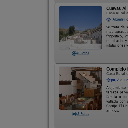
Cuevas Al 
Casa Rural 
Alquiler 
Se trata de 
mas agradab
frigorífico,
mobiliario, 
istalaciones
8 Fotos
Complejo R
Casa Rural 
Alquil
Alojamiento 
terraza priv
familia o c
vallada con 
Cortijo El H
amigos.
8 Fotos