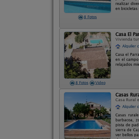
realizar div
en bicicletas
8 Fotos
Casa El Par
Vivienda tur
Alquiler 
Casa el Parr
en el campo 
relajados mie
8 Fotos
Video
Casas Rura
Casa Rural 
Alquiler 
Casas rurale
barbacoa, z
pista de pad
sierra de Ca
ver bellos pa