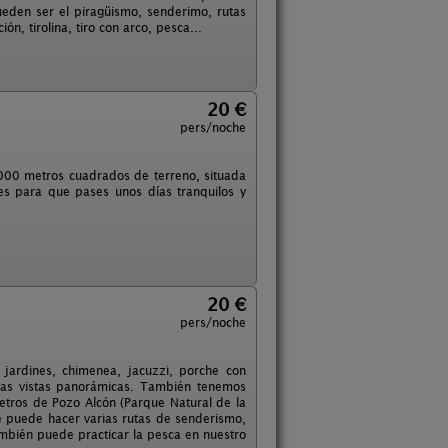
ueden ser el piragüismo, senderimo, rutas
n, tirolina, tiro con arco, pesca...
20 €
pers/noche
0000 metros cuadrados de terreno, situada
s para que pases unos días tranquilos y
20 €
pers/noche
 jardines, chimenea, jacuzzi, porche con
cas vistas panorámicas. También tenemos
metros de Pozo Alcón (Parque Natural de la
de puede hacer varias rutas de senderismo,
También puede practicar la pesca en nuestro