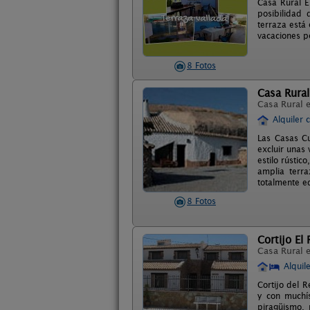
Casa Rural E
posibilidad 
terraza está
vacaciones pe
8 Fotos
Casa Rura
Casa Rural 
Alquiler 
Las Casas Cu
excluir unas 
estilo rústic
amplia terr
totalmente eq
8 Fotos
Cortijo El 
Casa Rural 
Alquil
Cortijo del 
y con muchís
piragüismo, 