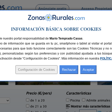
Anúnciate gratis
Acceso Propietar
Busca por pueblo
INFORMACIÓN BÁSICA SOBRE COOKIES
ucharetas
 de Las Cucharetas
de nuestro portal responsabilidad de
Mario Temprado Casas
.
o de información que se guarda en tu pc, smartphone o tablet al visitar el port
ecesarias para que todo funcione correctamente son las Cookies Técnicas y no ne
rias), personalizadas según tus preferencias y con publicidad ajustada a tus búsq
sactivación desde “Configuración de Cookies”. Más información en nuestra
POLÍTI
Casa de Labranza para Turismo
8-14+2 pers.
27 €
Rural
6 pers.
desde
28 €
Trasmulas (Granada)
e
Precio (€/pers)
Características
de 1 a 20
Piscina
Admite animales
de 21 a 30
Mostrar más características