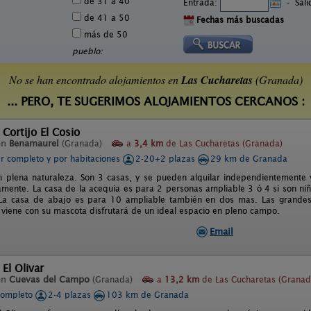
de 31 a 40
Entrada:
-
Sal
de 41 a 50
Fechas más buscadas
más de 50
pueblo:
No se han encontrado alojamientos en
Las Cucharetas
(Granada)
... PERO, TE SUGERIMOS ALOJAMIENTOS CERCANOS :
 Cortijo El Cosio
en
Benamaurel
(Granada)
a
3,4 km
de Las Cucharetas (Granada)
er completo y por habitaciones
2-20+2 plazas
29 km de Granada
n plena naturaleza. Son 3 casas, y se pueden alquilar independientemente
amente. La casa de la acequia es para 2 personas ampliable 3 ó 4 si son niñ
La casa de abajo es para 10 ampliable también en dos mas. Las grandes 
i viene con su mascota disfrutará de un ideal espacio en pleno campo.
Email
 El Olivar
en
Cuevas del Campo
(Granada)
a
13,2 km
de Las Cucharetas (Granad
completo
2-4 plazas
103 km de Granada