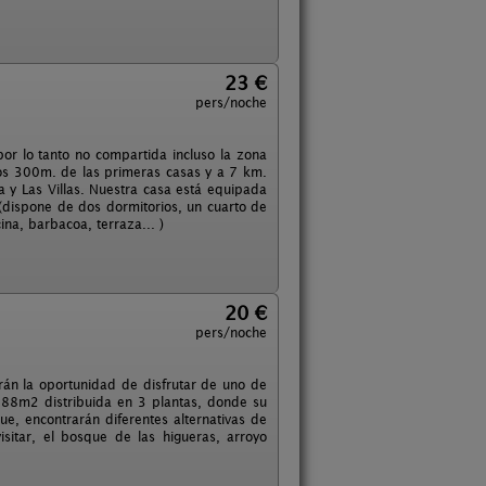
23 €
pers/noche
por lo tanto no compartida incluso la zona
unos 300m. de las primeras casas y a 7 km.
 y Las Villas. Nuestra casa está equipada
 (dispone de dos dormitorios, un cuarto de
na, barbacoa, terraza... )
20 €
pers/noche
drán la oportunidad de disfrutar de uno de
388m2 distribuida en 3 plantas, donde su
e, encontrarán diferentes alternativas de
sitar, el bosque de las higueras, arroyo