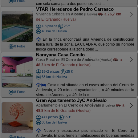
8 Fotos
con sofá cama para dos personas, coci ...
VTAR Herederos de Pedro Carrasco
Vivienda turística en
Alosno
a
26,7 km
(Huelva)
de El Granado (Huelva)
4-8 plazas
25 €
48 km de Huelva
En la finca encontrará una Vivienda de construcción
típica rural de la zona, LA CUADRA, que como su nombre
8 Fotos
indica corresponde a la zona dond ...
Narayana Casa Camilo
Casa Rural en
El Cerro de Andévalo
a
(Huelva)
48,3 km
de El Granado (Huelva)
18+2 plazas
25 €
63 km de Huelva
Casa rural situada en el casco urbano del Cerro de
Andevalo, a 20 mtrs del ayuntamient,. a 40 minutos de la
8 Fotos
sierra de Aracena y a 40 de la c ...
Gran Apartamento JyC Andévalo
Apartamento en
El Cerro de Andévalo
a
(Huelva)
48,8 km
de El Granado (Huelva)
4+1 plazas
55 €
68 km de Huelva
Nuevo y espacioso piso situado en El Cerro de
Andévalo. El piso tiene 2 habitaciones de buenas medidas
8 Fotos