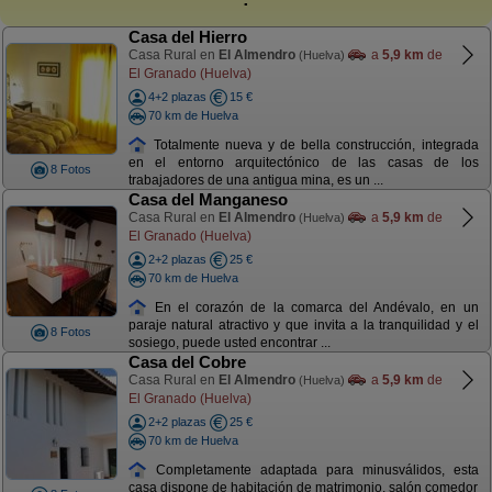
Casa del Hierro
Casa Rural en
El Almendro
a
5,9 km
de
(Huelva)
El Granado (Huelva)
4+2 plazas
15 €
70 km de Huelva
Totalmente nueva y de bella construcción, integrada
en el entorno arquitectónico de las casas de los
8 Fotos
trabajadores de una antigua mina, es un ...
Casa del Manganeso
Casa Rural en
El Almendro
a
5,9 km
de
(Huelva)
El Granado (Huelva)
2+2 plazas
25 €
70 km de Huelva
En el corazón de la comarca del Andévalo, en un
paraje natural atractivo y que invita a la tranquilidad y el
8 Fotos
sosiego, puede usted encontrar ...
Casa del Cobre
Casa Rural en
El Almendro
a
5,9 km
de
(Huelva)
El Granado (Huelva)
2+2 plazas
25 €
70 km de Huelva
Completamente adaptada para minusválidos, esta
casa dispone de habitación de matrimonio, salón comedor