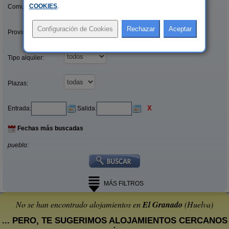
COOKIES
.
Comunidades:
Provincias/Islas:
Tipo alquiler:
Plazas:
X
Entrada:
Salida:
Fechas más buscadas
pueblo:
MÁS FILTROS
No se han encontrado alojamientos en
El Granado
(Huelva)
... PERO, TE SUGERIMOS ALOJAMIENTOS CERCANOS
: