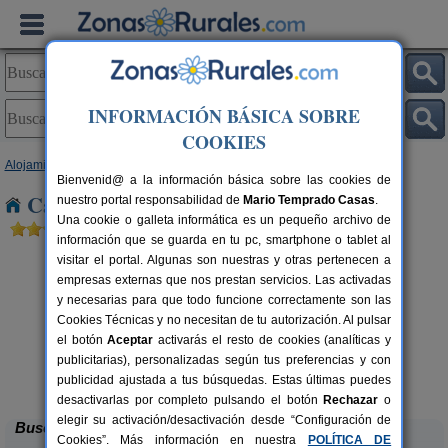
INFORMACIÓN BÁSICA SOBRE
COOKIES
Alojamientos
>
Andalucía
>
Huelva
> El Granado
Bienvenid@ a la información básica sobre las cookies de
Casas Rurales cerca de El Granado
nuestro portal responsabilidad de
Mario Temprado Casas
.
Una cookie o galleta informática es un pequeño archivo de
información que se guarda en tu pc, smartphone o tablet al
visitar el portal. Algunas son nuestras y otras pertenecen a
empresas externas que nos prestan servicios. Las activadas
y necesarias para que todo funcione correctamente son las
Cookies Técnicas y no necesitan de tu autorización. Al pulsar
el botón
Aceptar
activarás el resto de cookies (analíticas y
Apartamentos Rurales Finca La
6+2 pers.
publicitarias), personalizadas según tus preferencias y con
40 €
Media Legua
rs.
desde
 €
publicidad ajustada a tus búsquedas. Estas últimas puedes
Aracena (Huelva)
desactivarlas por completo pulsando el botón
Rechazar
o
elegir su activación/desactivación desde “Configuración de
Buscar
Cookies”. Más información en nuestra
POLÍTICA DE