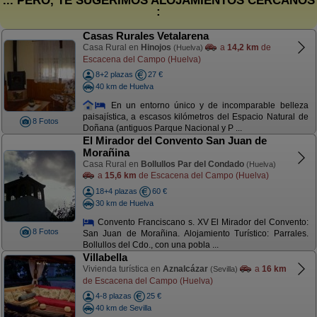
... PERO, TE SUGERIMOS ALOJAMIENTOS CERCANOS
:
Casas Rurales Vetalarena
Casa Rural en
Hinojos
a
14,2 km
de
(Huelva)
Escacena del Campo (Huelva)
8+2 plazas
27 €
40 km de Huelva
En un entorno único y de incomparable belleza
paisajística, a escasos kilómetros del Espacio Natural de
8 Fotos
Doñana (antiguos Parque Nacional y P ...
El Mirador del Convento San Juan de
Morañina
Casa Rural en
Bollullos Par del Condado
(Huelva)
a
15,6 km
de Escacena del Campo (Huelva)
18+4 plazas
60 €
30 km de Huelva
Convento Franciscano s. XV El Mirador del Convento:
8 Fotos
San Juan de Morañina. Alojamiento Turístico: Parrales.
Bollullos del Cdo., con una pobla ...
Villabella
Vivienda turística en
Aznalcázar
a
16 km
(Sevilla)
de Escacena del Campo (Huelva)
4-8 plazas
25 €
40 km de Sevilla