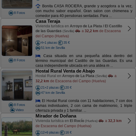
Bonita CASA ROCIERA, grande y acogdora a la vez,
con mucho sabor español. Gran salon con chimenea y
8 Fotos
comedor para 40 persdonas sentadas. Para ...
Casa Teraja
Vivienda turística en
Arroyo de La Plata / El Castillo
de las Guardas
a
32,2 km
de Escacena
(Sevilla)
del Campo (Huelva)
4+1 plazas
35 €
51 km de Sevilla
Casa situada en una pequeña aldea dentro del
8 Fotos
término municipal del Castillo de las Guardas. Es una
casa independiente ubicada en una aldea m ...
Hostal Rural Venta de Abajo
Hostal Rural en
Arroyo de La Plata
a
(Sevilla)
32,2 km
de Escacena del Campo (Huelva)
21+2 plazas
20 €
47 km de Sevilla
El Hostal Rural consta con 11 habitaciones, 7 con dos
8 Fotos
camas individuales, 2 con cama de matrimonio, 1 triple
Video
c/terraza privada y 1 familiar. ...
Mirador de Doñana
Vivienda turística en
El Rocío
a
32,3 km
(Huelva)
de Escacena del Campo (Huelva)
12+6 plazas
16 €