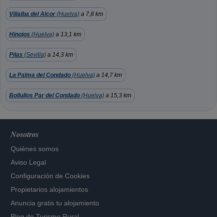
Villalba del Alcor
(Huelva)
a 7,8 km
Hinojos
(Huelva)
a 13,1 km
Pilas
(Sevilla)
a 14,3 km
La Palma del Condado
(Huelva)
a 14,7 km
Bollullos Par del Condado
(Huelva)
a 15,3 km
Nosotros
Quiénes somos
Aviso Legal
Configuración de Cookies
Propietarios alojamientos
Anuncia gratis tu alojamiento
Blog de Turismo Rural