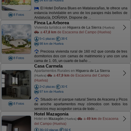
54 km de Huelva
El Hotel Doñana Blues en Matalascañas, te ofrece una
estancia inolvidable en uno de los parajes más bellos de
8 Fotos
Andalucía, DOÑANA. Dispone de ...
Finca La Arborea
Vivienda turística en
Higuera de La Sierra
(Huelva)
a
47,8 km
de Escacena del Campo (Huelva)
5+1 plazas
38 €
98 km de Huelva
Preciosa vivienda rural de 160 m2 que consta de tres
dormitorios dos con camas de matrimonio y uno con una
8 Fotos
cama de 1. 05, un cuarto de baño ...
Casa Carmela
Apartamentos Rurales en
Higuera de La Sierra
a
47,9 km
de Escacena del Campo
(Huelva)
(Huelva)
2+2 plazas
30 €
97 km de Huelva
Situado en el parque natural Sierra de Aracena y Picos
8 Fotos
de aroche apartamentos muy cómodos con todos los
servicios muy acogedor cerca de todo ...
Hotel Mazagonia
Hotel en
Mazagón
a
49 km
de Escacena
(Huelva)
del Campo (Huelva)
36+10 plazas
50 €