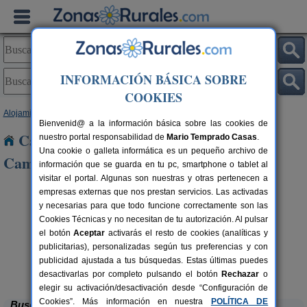
INFORMACIÓN BÁSICA SOBRE
COOKIES
Alojamientos
>
Andalucía
>
Huelva
> Escacena del Campo
Bienvenid@ a la información básica sobre las cookies de
Casas Rurales cerca de Escacena del
nuestro portal responsabilidad de
Mario Temprado Casas
.
Una cookie o galleta informática es un pequeño archivo de
Campo
información que se guarda en tu pc, smartphone o tablet al
visitar el portal. Algunas son nuestras y otras pertenecen a
empresas externas que nos prestan servicios. Las activadas
y necesarias para que todo funcione correctamente son las
Cookies Técnicas y no necesitan de tu autorización. Al pulsar
el botón
Aceptar
activarás el resto de cookies (analíticas y
publicitarias), personalizadas según tus preferencias y con
Apartamentos Rurales Finca La
6+2 pers.
40 €
publicidad ajustada a tus búsquedas. Estas últimas puedes
Media Legua
rs.
desde
 €
Aracena (Huelva)
desactivarlas por completo pulsando el botón
Rechazar
o
elegir su activación/desactivación desde “Configuración de
Cookies”. Más información en nuestra
POLÍTICA DE
Buscar