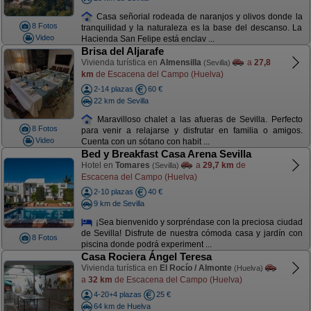
Casa señorial rodeada de naranjos y olivos donde la
8 Fotos
tranquilidad y la naturaleza es la base del descanso. La
Video
Hacienda San Felipe está enclav ...
Brisa del Aljarafe
Vivienda turística en
Almensilla
a
27,8
(Sevilla)
km
de Escacena del Campo (Huelva)
2-14 plazas
60 €
22 km de Sevilla
Maravilloso chalet a las afueras de Sevilla. Perfecto
8 Fotos
para venir a relajarse y disfrutar en familia o amigos.
Video
Cuenta con un sótano con habit ...
Bed y Breakfast Casa Arena Sevilla
Hotel en
Tomares
a
29,7 km
de
(Sevilla)
Escacena del Campo (Huelva)
2-10 plazas
40 €
9 km de Sevilla
¡Sea bienvenido y sorpréndase con la preciosa ciudad
de Sevilla! Disfrute de nuestra cómoda casa y jardín con
8 Fotos
piscina donde podrá experiment ...
Casa Rociera Ángel Teresa
Vivienda turística en
El Rocío / Almonte
(Huelva)
a
32 km
de Escacena del Campo (Huelva)
4-20+4 plazas
25 €
64 km de Huelva