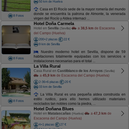
50 km de Huelva
Casa en El Rocío sede de la mayor romería del mundo
donde se encuentra la patrona de Almonte, la venerada
8 Fotos
virgen del Rocío y Aldea internaci ...
Hotel Doña Carmela
Hotel en
Sevilla
a
38,5 km
de Escacena
(Sevilla)
del Campo (Huelva)
200+2 plazas
22 €
9 km de Sevilla
Nuestro moderno hotel en Sevilla, dispone de 59
habitaciones totalmente equipadas con los servicios e
8 Fotos
instalaciones necesarias para el total ...
La Villa Rural
Casa Rural en
Castilblanco de los Arroyos
(Sevilla)
a
45,9 km
de Escacena del Campo (Huelva)
2-36+6 plazas
20 €
33 km de Sevilla
La Villa Rural es una pequeña aldea construida en
estilo rustico, para ello hemos utilizado materiales
8 Fotos
reciclados tan nobles como la piedra, ...
Hotel Doñana Blues
Hotel en
Matalascañas
a
47,3 km
de
(Huelva)
Escacena del Campo (Huelva)
4+1 plazas
27 €