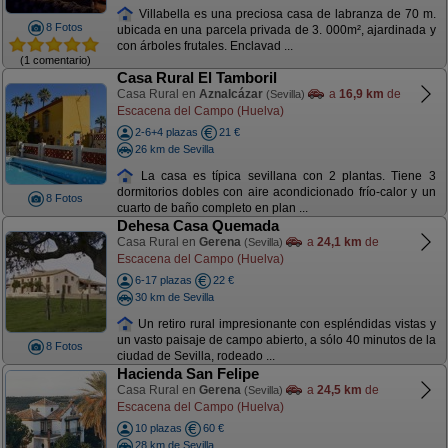
Villabella es una preciosa casa de labranza de 70 m.
8 Fotos
ubicada en una parcela privada de 3. 000m², ajardinada y
con árboles frutales. Enclavad ...
(1 comentario)
Casa Rural El Tamboril
Casa Rural en
Aznalcázar
a
16,9 km
de
(Sevilla)
Escacena del Campo (Huelva)
2-6+4 plazas
21 €
26 km de Sevilla
La casa es típica sevillana con 2 plantas. Tiene 3
dormitorios dobles con aire acondicionado frío-calor y un
8 Fotos
cuarto de baño completo en plan ...
Dehesa Casa Quemada
Casa Rural en
Gerena
a
24,1 km
de
(Sevilla)
Escacena del Campo (Huelva)
6-17 plazas
22 €
30 km de Sevilla
Un retiro rural impresionante con espléndidas vistas y
un vasto paisaje de campo abierto, a sólo 40 minutos de la
8 Fotos
ciudad de Sevilla, rodeado ...
Hacienda San Felipe
Casa Rural en
Gerena
a
24,5 km
de
(Sevilla)
Escacena del Campo (Huelva)
10 plazas
60 €
28 km de Sevilla