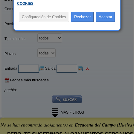
COOKIES
.
Comunidades:
Provincias/Islas:
Tipo alquiler:
Plazas:
X
Entrada:
Salida:
Fechas más buscadas
pueblo:
MÁS FILTROS
No se han encontrado alojamientos en
Escacena del Campo
(Huelva)