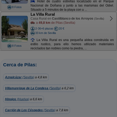
Hotel de cuatro estrellas localizado en el Parque
Nacional de Doñana y junto a las marismas del Odiel.
8 Fotos
Situado a 5 minutos de la playa con u ...
La Villa Rural
Casa Rural en
Castilblanco de los Arroyos
(Sevilla)
a
49,8 km
de Pilas (Sevilla)
2-36+6 plazas
20 €
33 km de Sevilla
La Villa Rural es una pequeña aldea construida en
estilo rustico, para ello hemos utilizado materiales
8 Fotos
reciclados tan nobles como la piedra, ...
Cerca de Pilas:
Aznalcázar
(Sevilla)
a 4,8 km
Villamanrique de La Condesa
(Sevilla)
a 6,2 km
Hinojos
(Huelva)
a 6,6 km
Carrión de Los Céspedes
(Sevilla)
a 7,8 km