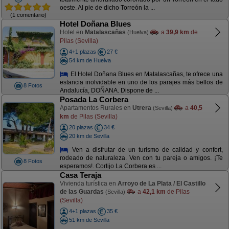
oeste. Al pie de dicho Torreón la ...
(1 comentario)
Hotel Doñana Blues
Hotel en
Matalascañas
a
39,9 km
de
(Huelva)
Pilas (Sevilla)
4+1 plazas
27 €
54 km de Huelva
El Hotel Doñana Blues en Matalascañas, te ofrece una
estancia inolvidable en uno de los parajes más bellos de
8 Fotos
Andalucía, DOÑANA. Dispone de ...
Posada La Corbera
Apartamentos Rurales en
Utrera
a
40,5
(Sevilla)
km
de Pilas (Sevilla)
20 plazas
34 €
20 km de Sevilla
Ven a disfrutar de un turismo de calidad y confort,
rodeado de naturaleza. Ven con tu pareja o amigos. ¡Te
8 Fotos
esperamos!. Cortijo La Corbera es ...
Casa Teraja
Vivienda turística en
Arroyo de La Plata / El Castillo
de las Guardas
a
42,1 km
de Pilas
(Sevilla)
(Sevilla)
4+1 plazas
35 €
51 km de Sevilla