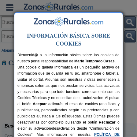
INFORMACIÓN BÁSICA SOBRE
COOKIES
Alojamientos
>
Andalucía
>
Sevilla
> Pilas
Bienvenid@ a la información básica sobre las cookies de
Casas Rurales cerca de Pilas
nuestro portal responsabilidad de
Mario Temprado Casas
.
Una cookie o galleta informática es un pequeño archivo de
información que se guarda en tu pc, smartphone o tablet al
visitar el portal. Algunas son nuestras y otras pertenecen a
empresas externas que nos prestan servicios. Las activadas
y necesarias para que todo funcione correctamente son las
Cookies Técnicas y no necesitan de tu autorización. Al pulsar
el botón
Aceptar
activarás el resto de cookies (analíticas y
Hacienda San José
rs.
2-22+3 pers.
publicitarias), personalizadas según tus preferencias y con
 €
15 €
Carmona (Sevilla)
desde
publicidad ajustada a tus búsquedas. Estas últimas puedes
desactivarlas por completo pulsando el botón
Rechazar
o
Buscar
elegir su activación/desactivación desde “Configuración de
Cookies”. Más información en nuestra
POLÍTICA DE
Comunidades: