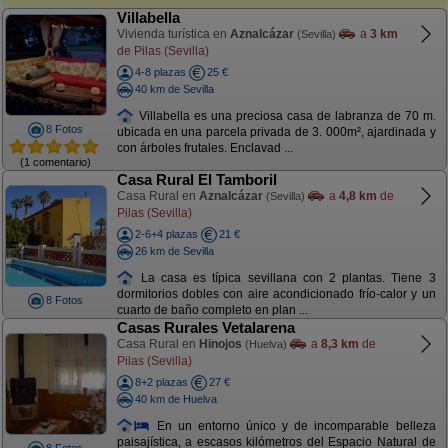
Villabella
Vivienda turística en
Aznalcázar
a
3 km
(Sevilla)
de Pilas (Sevilla)
4-8 plazas
25 €
40 km de Sevilla
Villabella es una preciosa casa de labranza de 70 m.
8 Fotos
ubicada en una parcela privada de 3. 000m², ajardinada y
con árboles frutales. Enclavad ...
(1 comentario)
Casa Rural El Tamboril
Casa Rural en
Aznalcázar
a
4,8 km
de
(Sevilla)
Pilas (Sevilla)
2-6+4 plazas
21 €
26 km de Sevilla
La casa es típica sevillana con 2 plantas. Tiene 3
dormitorios dobles con aire acondicionado frío-calor y un
8 Fotos
cuarto de baño completo en plan ...
Casas Rurales Vetalarena
Casa Rural en
Hinojos
a
8,3 km
de
(Huelva)
Pilas (Sevilla)
8+2 plazas
27 €
40 km de Huelva
En un entorno único y de incomparable belleza
paisajística, a escasos kilómetros del Espacio Natural de