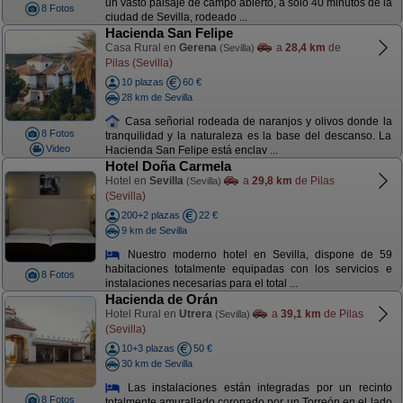
un vasto paisaje de campo abierto, a sólo 40 minutos de la
8 Fotos
ciudad de Sevilla, rodeado ...
Hacienda San Felipe
Casa Rural en
Gerena
a
28,4 km
de
(Sevilla)
Pilas (Sevilla)
10 plazas
60 €
28 km de Sevilla
Casa señorial rodeada de naranjos y olivos donde la
8 Fotos
tranquilidad y la naturaleza es la base del descanso. La
Video
Hacienda San Felipe está enclav ...
Hotel Doña Carmela
Hotel en
Sevilla
a
29,8 km
de Pilas
(Sevilla)
(Sevilla)
200+2 plazas
22 €
9 km de Sevilla
Nuestro moderno hotel en Sevilla, dispone de 59
habitaciones totalmente equipadas con los servicios e
8 Fotos
instalaciones necesarias para el total ...
Hacienda de Orán
Hotel Rural en
Utrera
a
39,1 km
de Pilas
(Sevilla)
(Sevilla)
10+3 plazas
50 €
30 km de Sevilla
Las instalaciones están integradas por un recinto
8 Fotos
totalmente amurallado coronado por un Torreón en el lado