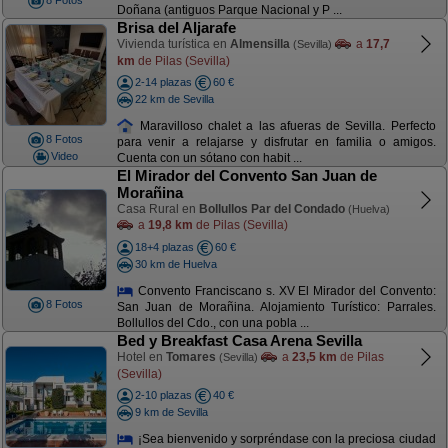
8 Fotos
Doñana (antiguos Parque Nacional y P ...
Brisa del Aljarafe
Vivienda turística en
Almensilla
a
17,7
(Sevilla)
km
de Pilas (Sevilla)
2-14 plazas
60 €
22 km de Sevilla
Maravilloso chalet a las afueras de Sevilla. Perfecto
8 Fotos
para venir a relajarse y disfrutar en familia o amigos.
Video
Cuenta con un sótano con habit ...
El Mirador del Convento San Juan de
Morañina
Casa Rural en
Bollullos Par del Condado
(Huelva)
a
19,8 km
de Pilas (Sevilla)
18+4 plazas
60 €
30 km de Huelva
Convento Franciscano s. XV El Mirador del Convento:
8 Fotos
San Juan de Morañina. Alojamiento Turístico: Parrales.
Bollullos del Cdo., con una pobla ...
Bed y Breakfast Casa Arena Sevilla
Hotel en
Tomares
a
23,5 km
de Pilas
(Sevilla)
(Sevilla)
2-10 plazas
40 €
9 km de Sevilla
¡Sea bienvenido y sorpréndase con la preciosa ciudad