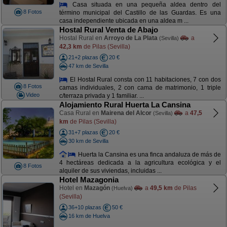
Casa situada en una pequeña aldea dentro del
8 Fotos
término municipal del Castillo de las Guardas. Es una
casa independiente ubicada en una aldea m ...
Hostal Rural Venta de Abajo
Hostal Rural en
Arroyo de La Plata
a
(Sevilla)
42,3 km
de Pilas (Sevilla)
21+2 plazas
20 €
47 km de Sevilla
El Hostal Rural consta con 11 habitaciones, 7 con dos
8 Fotos
camas individuales, 2 con cama de matrimonio, 1 triple
Video
c/terraza privada y 1 familiar. ...
Alojamiento Rural Huerta La Cansina
Casa Rural en
Mairena del Alcor
a
47,5
(Sevilla)
km
de Pilas (Sevilla)
31+7 plazas
20 €
30 km de Sevilla
Huerta la Cansina es una finca andaluza de más de
4 hectáreas dedicada a la agricultura ecológica y el
8 Fotos
alquiler de sus viviendas, incluidas ...
Hotel Mazagonia
Hotel en
Mazagón
a
49,5 km
de Pilas
(Huelva)
(Sevilla)
36+10 plazas
50 €
16 km de Huelva