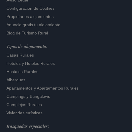
Aviso Legal
Configuración de Cookies
Propietarios alojamientos
Anuncia gratis tu alojamiento
Blog de Turismo Rural
Tipos de alojamiento:
Casas Rurales
Hoteles
y
Hoteles Rurales
Hostales Rurales
Albergues
Apartamentos
y
Apartamentos Rurales
Campings y Bungalows
Complejos Rurales
Viviendas turísticas
Búsquedas especiales: