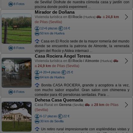
de Sevilla! Disfrute de nuestra cómoda casa y jardín con
8 Fotos
piscina donde podrá experiment ...
Mirador de Doñana
Vivienda turística en
El Rocío
a
24,8 km
(Huelva)
de Pilas (Sevilla)
12+6 plazas
16 €
50 km de Huelva
Casa en El Rocío sede de la mayor romería del mundo
donde se encuentra la patrona de Almonte, la venerada
8 Fotos
virgen del Rocío y Aldea internaci ...
Casa Rociera Ángel Teresa
Vivienda turística en
El Rocío / Almonte
(Huelva)
a
24,9 km
de Pilas (Sevilla)
4-20+4 plazas
25 €
64 km de Huelva
Bonita CASA ROCIERA, grande y acogdora a la vez,
con mucho sabor español. Gran salon con chimenea y
8 Fotos
comedor para 40 persdonas sentadas. Para ...
Dehesa Casa Quemada
Casa Rural en
Gerena
a
28 km
de Pilas
(Sevilla)
(Sevilla)
6-17 plazas
22 €
30 km de Sevilla
Un retiro rural impresionante con espléndidas vistas y