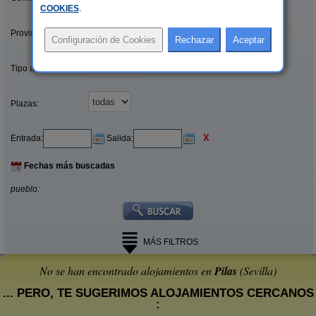
COOKIES
.
Provincias/Islas:
Tipo alquiler:
Plazas:
X
Entrada:
Salida:
Fechas más buscadas
pueblo:
MÁS FILTROS
No se han encontrado alojamientos en
Pilas
(Sevilla)
... PERO, TE SUGERIMOS ALOJAMIENTOS CERCANOS
: