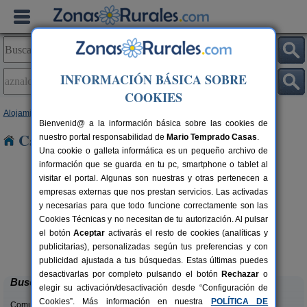
INFORMACIÓN BÁSICA SOBRE
COOKIES
Alojamientos
>
Andalucía
>
Sevilla
> Aznalcázar
Bienvenid@ a la información básica sobre las cookies de
Casas Rurales en Aznalcázar
nuestro portal responsabilidad de
Mario Temprado Casas
.
Una cookie o galleta informática es un pequeño archivo de
información que se guarda en tu pc, smartphone o tablet al
visitar el portal. Algunas son nuestras y otras pertenecen a
empresas externas que nos prestan servicios. Las activadas
y necesarias para que todo funcione correctamente son las
Cookies Técnicas y no necesitan de tu autorización. Al pulsar
el botón
Aceptar
activarás el resto de cookies (analíticas y
Casas Rurales La Colina
rs.
36+6 pers.
publicitarias), personalizadas según tus preferencias y con
 €
16 €
Las Navas de La Concepción (Sevilla)
desde
publicidad ajustada a tus búsquedas. Estas últimas puedes
desactivarlas por completo pulsando el botón
Rechazar
o
Buscar
elegir su activación/desactivación desde “Configuración de
Cookies”. Más información en nuestra
POLÍTICA DE
Comunidades: