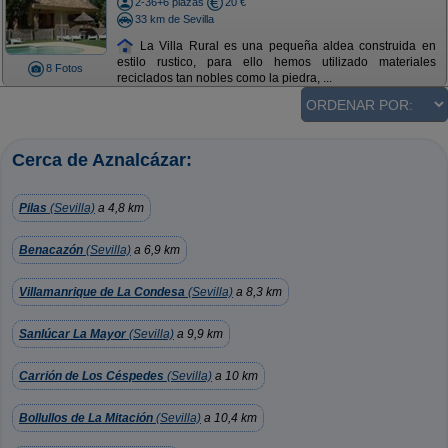
2-36+6 plazas
20 €
33 km de Sevilla
La Villa Rural es una pequeña aldea construida en
estilo rustico, para ello hemos utilizado materiales
8 Fotos
reciclados tan nobles como la piedra, ...
Cerca de Aznalcázar:
Pilas
(Sevilla)
a 4,8 km
Benacazón
(Sevilla)
a 6,9 km
Villamanrique de La Condesa
(Sevilla)
a 8,3 km
Sanlúcar La Mayor
(Sevilla)
a 9,9 km
Carrión de Los Céspedes
(Sevilla)
a 10 km
Bollullos de La Mitación
(Sevilla)
a 10,4 km