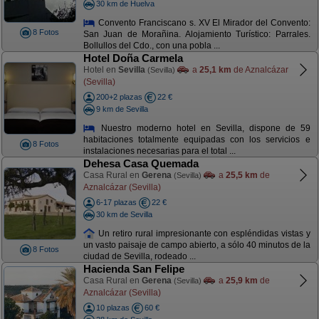
30 km de Huelva
Convento Franciscano s. XV El Mirador del Convento:
8 Fotos
San Juan de Morañina. Alojamiento Turístico: Parrales.
Bollullos del Cdo., con una pobla ...
Hotel Doña Carmela
Hotel en
Sevilla
a
25,1 km
de Aznalcázar
(Sevilla)
(Sevilla)
200+2 plazas
22 €
9 km de Sevilla
Nuestro moderno hotel en Sevilla, dispone de 59
habitaciones totalmente equipadas con los servicios e
8 Fotos
instalaciones necesarias para el total ...
Dehesa Casa Quemada
Casa Rural en
Gerena
a
25,5 km
de
(Sevilla)
Aznalcázar (Sevilla)
6-17 plazas
22 €
30 km de Sevilla
Un retiro rural impresionante con espléndidas vistas y
un vasto paisaje de campo abierto, a sólo 40 minutos de la
8 Fotos
ciudad de Sevilla, rodeado ...
Hacienda San Felipe
Casa Rural en
Gerena
a
25,9 km
de
(Sevilla)
Aznalcázar (Sevilla)
10 plazas
60 €