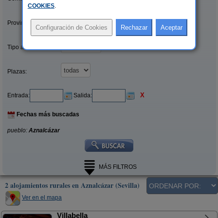
COOKIES
.
Provincias/Islas:
Tipo alquiler:
Plazas:
X
Entrada:
Salida:
Fechas más buscadas
pueblo:
Aznalcázar
MÁS FILTROS
2 alojamientos rurales en Aznalcázar (Sevilla)
Ver en el mapa
Villabella