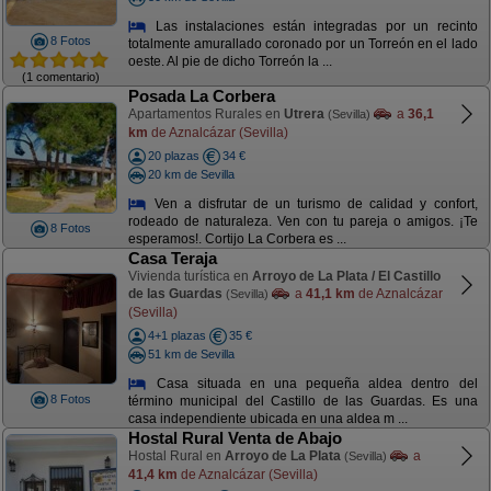
Las instalaciones están integradas por un recinto
8 Fotos
totalmente amurallado coronado por un Torreón en el lado
oeste. Al pie de dicho Torreón la ...
(1 comentario)
Posada La Corbera
Apartamentos Rurales en
Utrera
a
36,1
(Sevilla)
km
de Aznalcázar (Sevilla)
20 plazas
34 €
20 km de Sevilla
Ven a disfrutar de un turismo de calidad y confort,
rodeado de naturaleza. Ven con tu pareja o amigos. ¡Te
8 Fotos
esperamos!. Cortijo La Corbera es ...
Casa Teraja
Vivienda turística en
Arroyo de La Plata / El Castillo
de las Guardas
a
41,1 km
de Aznalcázar
(Sevilla)
(Sevilla)
4+1 plazas
35 €
51 km de Sevilla
Casa situada en una pequeña aldea dentro del
8 Fotos
término municipal del Castillo de las Guardas. Es una
casa independiente ubicada en una aldea m ...
Hostal Rural Venta de Abajo
Hostal Rural en
Arroyo de La Plata
a
(Sevilla)
41,4 km
de Aznalcázar (Sevilla)