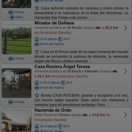
28 km de Sevilla
Casa señorial rodeada de naranjos y olivos donde la
8 Fotos
tranquilidad y la naturaleza es la base del descanso. La
Video
Hacienda San Felipe está enclav ...
Mirador de Doñana
Vivienda turística en
El Rocío
a
28,4 km
(Huelva)
de Aznalcázar (Sevilla)
12+6 plazas
16 €
50 km de Huelva
Casa en El Rocío sede de la mayor romería del mundo
donde se encuentra la patrona de Almonte, la venerada
8 Fotos
virgen del Rocío y Aldea internaci ...
Casa Rociera Ángel Teresa
Vivienda turística en
El Rocío / Almonte
(Huelva)
a
28,7 km
de Aznalcázar (Sevilla)
4-20+4 plazas
25 €
64 km de Huelva
Bonita CASA ROCIERA, grande y acogdora a la vez,
con mucho sabor español. Gran salon con chimenea y
8 Fotos
comedor para 40 persdonas sentadas. Para ...
Hacienda de Orán
Hotel Rural en
Utrera
a
34,8 km
de
(Sevilla)
Aznalcázar (Sevilla)
10+3 plazas
50 €
30 km de Sevilla