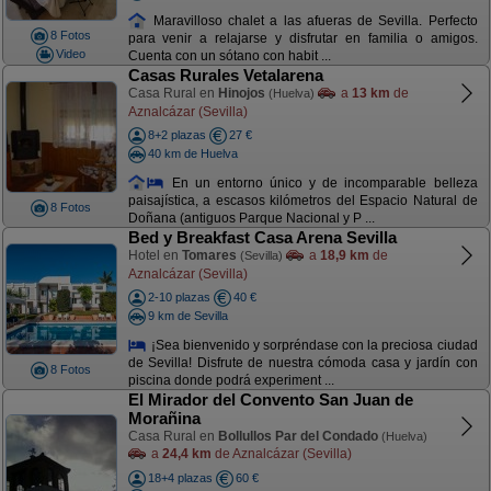
Maravilloso chalet a las afueras de Sevilla. Perfecto
8 Fotos
para venir a relajarse y disfrutar en familia o amigos.
Video
Cuenta con un sótano con habit ...
Casas Rurales Vetalarena
Casa Rural en
Hinojos
a
13 km
de
(Huelva)
Aznalcázar (Sevilla)
8+2 plazas
27 €
40 km de Huelva
En un entorno único y de incomparable belleza
paisajística, a escasos kilómetros del Espacio Natural de
8 Fotos
Doñana (antiguos Parque Nacional y P ...
Bed y Breakfast Casa Arena Sevilla
Hotel en
Tomares
a
18,9 km
de
(Sevilla)
Aznalcázar (Sevilla)
2-10 plazas
40 €
9 km de Sevilla
¡Sea bienvenido y sorpréndase con la preciosa ciudad
de Sevilla! Disfrute de nuestra cómoda casa y jardín con
8 Fotos
piscina donde podrá experiment ...
El Mirador del Convento San Juan de
Morañina
Casa Rural en
Bollullos Par del Condado
(Huelva)
a
24,4 km
de Aznalcázar (Sevilla)
18+4 plazas
60 €