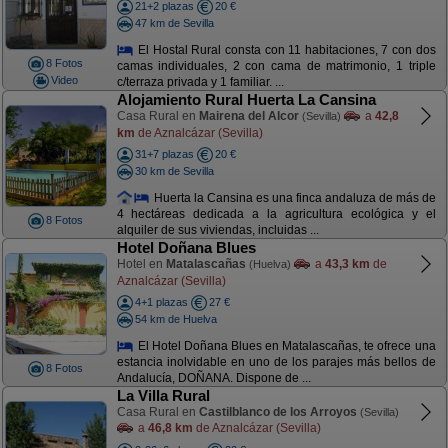
21+2 plazas
20 €
47 km de Sevilla
El Hostal Rural consta con 11 habitaciones, 7 con dos
8 Fotos
camas individuales, 2 con cama de matrimonio, 1 triple
Video
c/terraza privada y 1 familiar. ...
Alojamiento Rural Huerta La Cansina
Casa Rural en
Mairena del Alcor
a
42,8
(Sevilla)
km
de Aznalcázar (Sevilla)
31+7 plazas
20 €
30 km de Sevilla
Huerta la Cansina es una finca andaluza de más de
4 hectáreas dedicada a la agricultura ecológica y el
8 Fotos
alquiler de sus viviendas, incluidas ...
Hotel Doñana Blues
Hotel en
Matalascañas
a
43,3 km
de
(Huelva)
Aznalcázar (Sevilla)
4+1 plazas
27 €
54 km de Huelva
El Hotel Doñana Blues en Matalascañas, te ofrece una
estancia inolvidable en uno de los parajes más bellos de
8 Fotos
Andalucía, DOÑANA. Dispone de ...
La Villa Rural
Casa Rural en
Castilblanco de los Arroyos
(Sevilla)
a
46,8 km
de Aznalcázar (Sevilla)