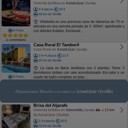
Vivienda turística en
Aznalcázar
(Sevilla)
4-8 plazas
25 €
40 km de Sevilla
Villabella es una preciosa casa de labranza de 70 m.
ubicada en una parcela privada de 3. 000m², ajardinada y
8 Fotos
con árboles frutales. Enclavad ...
(1 comentario)
Casa Rural El Tamboril
Casa Rural en
Aznalcázar
(Sevilla)
2-6+4 plazas
21 €
26 km de Sevilla
La casa es típica sevillana con 2 plantas. Tiene 3
dormitorios dobles con aire acondicionado frío-calor y un
8 Fotos
cuarto de baño completo en plan ...
Alojamientos Rurales cercanos a
Aznalcázar (Sevilla)
Brisa del Aljarafe
Vivienda turística en
Almensilla
a
13 km
(Sevilla)
de Aznalcázar (Sevilla)
2-14 plazas
60 €
22 km de Sevilla