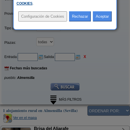
COOKIES
.
Provincias/Islas:
Tipo alquiler:
Plazas:
X
Entrada:
Salida:
Fechas más buscadas
pueblo:
Almensilla
MÁS FILTROS
1 alojamiento rural en Almensilla (Sevilla)
Ver en el mapa
Brisa del Aljarafe