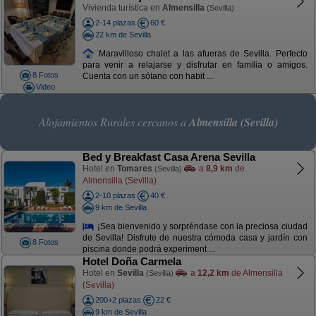
Vivienda turística en
Almensilla
(Sevilla)
2-14 plazas
60 €
22 km de Sevilla
Maravilloso chalet a las afueras de Sevilla. Perfecto
para venir a relajarse y disfrutar en familia o amigos.
8 Fotos
Cuenta con un sótano con habit ...
Video
Alojamientos Rurales cercanos a
Almensilla (Sevilla)
Bed y Breakfast Casa Arena Sevilla
Hotel en
Tomares
a
8,9 km
de
(Sevilla)
Almensilla (Sevilla)
2-10 plazas
40 €
9 km de Sevilla
¡Sea bienvenido y sorpréndase con la preciosa ciudad
de Sevilla! Disfrute de nuestra cómoda casa y jardín con
8 Fotos
piscina donde podrá experiment ...
Hotel Doña Carmela
Hotel en
Sevilla
a
12,2 km
de Almensilla
(Sevilla)
(Sevilla)
200+2 plazas
22 €
9 km de Sevilla