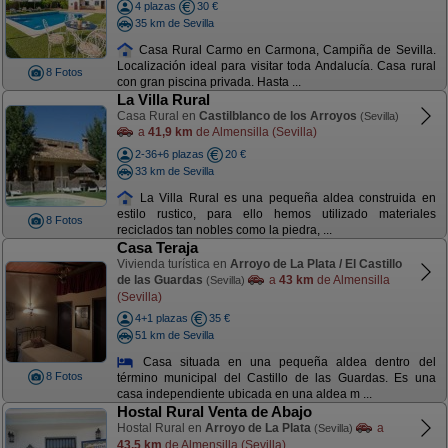
4 plazas
30 €
35 km de Sevilla
Casa Rural Carmo en Carmona, Campiña de Sevilla.
Localización ideal para visitar toda Andalucía. Casa rural
8 Fotos
con gran piscina privada. Hasta ...
La Villa Rural
Casa Rural en
Castilblanco de los Arroyos
(Sevilla)
a
41,9 km
de Almensilla (Sevilla)
2-36+6 plazas
20 €
33 km de Sevilla
La Villa Rural es una pequeña aldea construida en
estilo rustico, para ello hemos utilizado materiales
8 Fotos
reciclados tan nobles como la piedra, ...
Casa Teraja
Vivienda turística en
Arroyo de La Plata / El Castillo
de las Guardas
a
43 km
de Almensilla
(Sevilla)
(Sevilla)
4+1 plazas
35 €
51 km de Sevilla
Casa situada en una pequeña aldea dentro del
8 Fotos
término municipal del Castillo de las Guardas. Es una
casa independiente ubicada en una aldea m ...
Hostal Rural Venta de Abajo
Hostal Rural en
Arroyo de La Plata
a
(Sevilla)
43,5 km
de Almensilla (Sevilla)