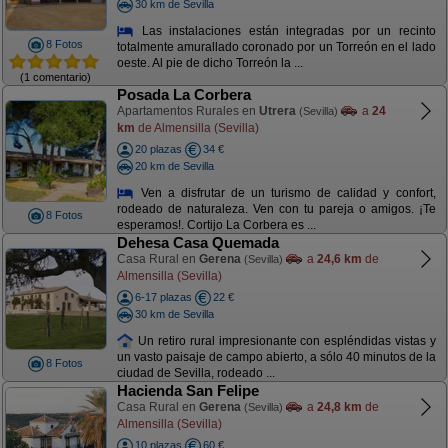
30 km de Sevilla
Las instalaciones están integradas por un recinto
8 Fotos
totalmente amurallado coronado por un Torreón en el lado
oeste. Al pie de dicho Torreón la ...
(1 comentario)
Posada La Corbera
Apartamentos Rurales en
Utrera
a
24
(Sevilla)
km
de Almensilla (Sevilla)
20 plazas
34 €
20 km de Sevilla
Ven a disfrutar de un turismo de calidad y confort,
rodeado de naturaleza. Ven con tu pareja o amigos. ¡Te
8 Fotos
esperamos!. Cortijo La Corbera es ...
Dehesa Casa Quemada
Casa Rural en
Gerena
a
24,6 km
de
(Sevilla)
Almensilla (Sevilla)
6-17 plazas
22 €
30 km de Sevilla
Un retiro rural impresionante con espléndidas vistas y
un vasto paisaje de campo abierto, a sólo 40 minutos de la
8 Fotos
ciudad de Sevilla, rodeado ...
Hacienda San Felipe
Casa Rural en
Gerena
a
24,8 km
de
(Sevilla)
Almensilla (Sevilla)
10 plazas
60 €