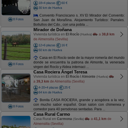
18+4 plazas
60 €
30 km de Huelva
Convento Franciscano s. XV El Mirador del Convento:
8 Fotos
San Juan de Morañina. Alojamiento Turístico: Parrales.
Bollullos del Cdo., con una pobla ...
Mirador de Doñana
Vivienda turística en
El Rocío
a
38,8 km
(Huelva)
de Almensilla (Sevilla)
12+6 plazas
16 €
50 km de Huelva
Casa en El Rocío sede de la mayor romería del mundo
donde se encuentra la patrona de Almonte, la venerada
8 Fotos
virgen del Rocío y Aldea internaci ...
Casa Rociera Ángel Teresa
Vivienda turística en
El Rocío / Almonte
(Huelva)
a
39,3 km
de Almensilla (Sevilla)
4-20+4 plazas
25 €
64 km de Huelva
Bonita CASA ROCIERA, grande y acogdora a la vez,
con mucho sabor español. Gran salon con chimenea y
8 Fotos
comedor para 40 persdonas sentadas. Para ...
Casa Rural Carmo
Casa Rural en
Carmona
a
41,1 km
de
(Sevilla)
Almensilla (Sevilla)