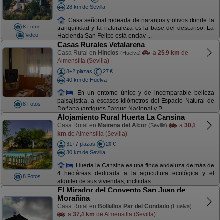
28 km de Sevilla
Casa señorial rodeada de naranjos y olivos donde la
8 Fotos
tranquilidad y la naturaleza es la base del descanso. La
Video
Hacienda San Felipe está enclav ...
Casas Rurales Vetalarena
Casa Rural en
Hinojos
a
25,9 km
de
(Huelva)
Almensilla (Sevilla)
8+2 plazas
27 €
40 km de Huelva
En un entorno único y de incomparable belleza
paisajística, a escasos kilómetros del Espacio Natural de
8 Fotos
Doñana (antiguos Parque Nacional y P ...
Alojamiento Rural Huerta La Cansina
Casa Rural en
Mairena del Alcor
a
30,1
(Sevilla)
km
de Almensilla (Sevilla)
31+7 plazas
20 €
30 km de Sevilla
Huerta la Cansina es una finca andaluza de más de
4 hectáreas dedicada a la agricultura ecológica y el
8 Fotos
alquiler de sus viviendas, incluidas ...
El Mirador del Convento San Juan de
Morañina
Casa Rural en
Bollullos Par del Condado
(Huelva)
a
37,4 km
de Almensilla (Sevilla)