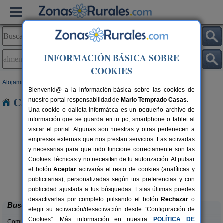
INFORMACIÓN BÁSICA SOBRE
COOKIES
Alojamientos
>
Andalucía
>
Sevilla
> Almensilla
Bienvenid@ a la información básica sobre las cookies de
Casas Rurales en Almensilla
nuestro portal responsabilidad de
Mario Temprado Casas
.
Una cookie o galleta informática es un pequeño archivo de
información que se guarda en tu pc, smartphone o tablet al
visitar el portal. Algunas son nuestras y otras pertenecen a
empresas externas que nos prestan servicios. Las activadas
y necesarias para que todo funcione correctamente son las
Cookies Técnicas y no necesitan de tu autorización. Al pulsar
el botón
Aceptar
activarás el resto de cookies (analíticas y
Casas Rurales La Colina
rs.
36+6 pers.
publicitarias), personalizadas según tus preferencias y con
 €
16 €
Las Navas de La Concepción (Sevilla)
desde
publicidad ajustada a tus búsquedas. Estas últimas puedes
desactivarlas por completo pulsando el botón
Rechazar
o
Buscar
elegir su activación/desactivación desde “Configuración de
Cookies”. Más información en nuestra
POLÍTICA DE
Comunidades: