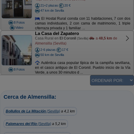
21+2 plazas
20 €
47 km de Sevilla
El Hostal Rural consta con 11 habitaciones, 7 con dos
8 Fotos
camas individuales, 2 con cama de matrimonio, 1 triple
Video
c/terraza privada y 1 familiar. ...
La Casa del Zapatero
Casa Rural en
El Coronil
a
48,5 km
de
(Sevilla)
Almensilla (Sevilla)
2-6 plazas
17 €
50 km de Sevilla
Auténtica casa popular típica de la campiña sevillana,
en el casco antiguo de El Coronil. Pueblo inicio de la Vía
8 Fotos
Verde, a unos 30 minutos d ...
Cerca de Almensilla:
Bollullos de La Mitación
(Sevilla)
a 4,1 km
Palomares del Río
(Sevilla)
a 5,2 km