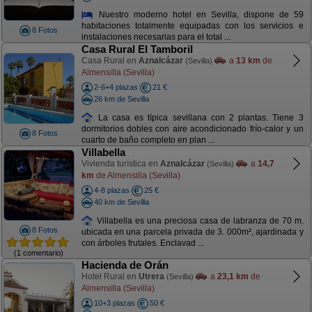
Nuestro moderno hotel en Sevilla, dispone de 59
habitaciones totalmente equipadas con los servicios e
8 Fotos
instalaciones necesarias para el total ...
Casa Rural El Tamboril
Casa Rural en
Aznalcázar
a
13 km
de
(Sevilla)
Almensilla (Sevilla)
2-6+4 plazas
21 €
26 km de Sevilla
La casa es típica sevillana con 2 plantas. Tiene 3
dormitorios dobles con aire acondicionado frío-calor y un
8 Fotos
cuarto de baño completo en plan ...
Villabella
Vivienda turística en
Aznalcázar
a
14,7
(Sevilla)
km
de Almensilla (Sevilla)
4-8 plazas
25 €
40 km de Sevilla
Villabella es una preciosa casa de labranza de 70 m.
8 Fotos
ubicada en una parcela privada de 3. 000m², ajardinada y
con árboles frutales. Enclavad ...
(1 comentario)
Hacienda de Orán
Hotel Rural en
Utrera
a
23,1 km
de
(Sevilla)
Almensilla (Sevilla)
10+3 plazas
50 €