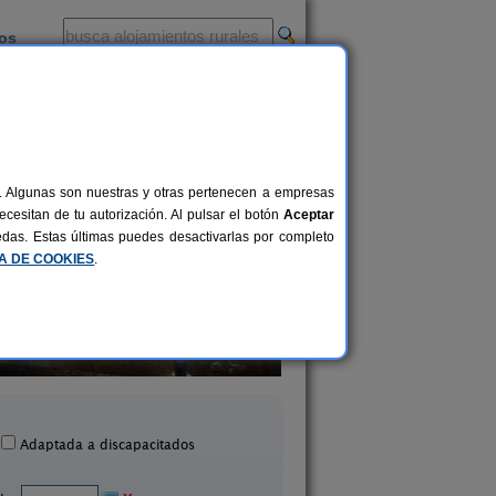
ios
-
al. Algunas son nuestras y otras pertenecen a empresas
cesitan de tu autorización. Al pulsar el botón
Aceptar
uedas. Estas últimas puedes desactivarlas por completo
CA DE COOKIES
.
La Orquidea
Casa Olivera
8+2 pers.
14 €
uebla de Los Infantes (Sevilla)
La Puebla de Cazalla (S
desde
Adaptada a discapacitados