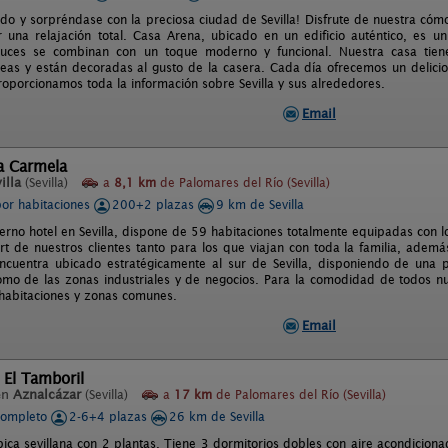
ido y sorpréndase con la preciosa ciudad de Sevilla! Disfrute de nuestra có
 una relajación total. Casa Arena, ubicado en un edificio auténtico, es 
aluces se combinan con un toque moderno y funcional. Nuestra casa tien
as y están decoradas al gusto de la casera. Cada día ofrecemos un delicioso
roporcionamos toda la información sobre Sevilla y sus alrededores.
Email
a Carmela
illa
(Sevilla)
a
8,1 km
de Palomares del Río (Sevilla)
por habitaciones
200+2 plazas
9 km de Sevilla
rno hotel en Sevilla, dispone de 59 habitaciones totalmente equipadas con los
ort de nuestros clientes tanto para los que viajan con toda la familia, adem
ncuentra ubicado estratégicamente al sur de Sevilla, disponiendo de una p
omo de las zonas industriales y de negocios. Para la comodidad de todos nuest
 habitaciones y zonas comunes.
Email
 El Tamboril
en
Aznalcázar
(Sevilla)
a
17 km
de Palomares del Río (Sevilla)
completo
2-6+4 plazas
26 km de Sevilla
pica sevillana con 2 plantas. Tiene 3 dormitorios dobles con aire acondicion