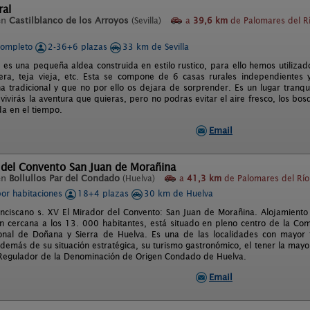
ral
en
Castilblanco de los Arroyos
(Sevilla)
a
39,6 km
de Palomares del R
completo
2-36+6 plazas
33 km de Sevilla
l es una pequeña aldea construida en estilo rustico, para ello hemos utiliza
era, teja vieja, etc. Esta se compone de 6 casas rurales independientes
na tradicional y que no por ello os dejara de sorprender. Es un lugar tranqu
 vivirás la aventura que quieras, pero no podras evitar el aire fresco, los bos
da en el tiempo.
Email
 del Convento San Juan de Morañina
en
Bollullos Par del Condado
(Huelva)
a
41,3 km
de Palomares del Río (
por habitaciones
18+4 plazas
30 km de Huelva
nciscano s. XV El Mirador del Convento: San Juan de Morañina. Alojamiento Tu
n cercana a los 13. 000 habitantes, está situado en pleno centro de la Co
nal de Doñana y Sierra de Huelva. Es una de las localidades con mayor t
además de su situación estratégica, su turismo gastronómico, el tener la mayo
Regulador de la Denominación de Origen Condado de Huelva.
Email