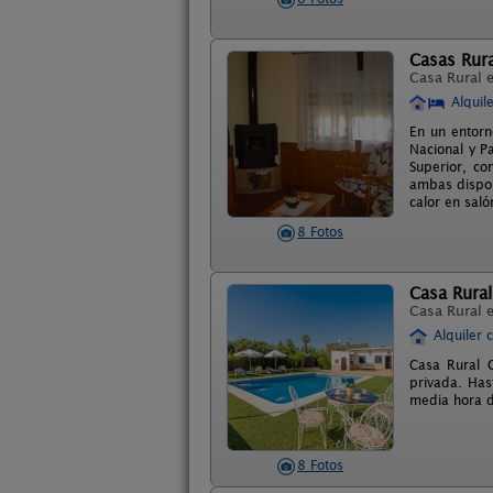
Casas Rura
Casa Rural 
Alquil
En un entorn
Nacional y P
Superior, c
ambas dispon
calor en sal
8 Fotos
Casa Rura
Casa Rural 
Alquiler 
Casa Rural C
privada. Has
media hora de
8 Fotos