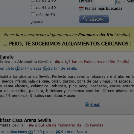
de 31 a 40
Entrada:
-
Sal
de 41 a 50
Fechas más buscadas
más de 50
pueblo:
No se han encontrado alojamientos en
Palomares del Río
(Sevilla)
... PERO, TE SUGERIMOS ALOJAMIENTOS CERCANOS :
ljarafe
ística en
Almensilla
(Sevilla)
a
4,2 km
de Palomares del Río (Sevilla)
completo
2-14 plazas
22 km de Sevilla
halet a las afueras de Sevilla. Perfecto para venir a relajarse y disfrutar en
e juegos infantil, sala de cine, billar, dardos, zona de bar y máquina arca
 cama elástica, columpios, tobogán, ping pong, barbacoa, cocina exterior 
a de comedor, paellera, bicicletas y chimenea exterior. Ofrece piscina cli
ra 14 personas, 3 baños completos y aseo.
Email
kfast Casa Arena Sevilla
mares
(Sevilla)
a
6,4 km
de Palomares del Río (Sevilla)
por habitaciones
2-10 plazas
9 km de Sevilla