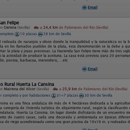
Email
an Felipe
en
Gerena
(Sevilla)
a
24,4 km
de Palomares del Río (Sevilla)
completo
10 plazas
28 km de Sevilla
l rodeada de naranjos y olivos donde la tranquilidad y la naturaleza es la 
da en los llamados pueblos de la plata, esta denominación se la debe a qu
tar la plata y joyas preciosas. La Hacienda San Felipe tiene más de tres sig
o la actividad de producir la aceituna. La casa está prevista para 20 persona
dín, piscina, barbacoa, merendero, …etc
Email
o Rural Huerta La Cansina
en
Mairena del Alcor
(Sevilla)
a
25,9 km
de Palomares del Río (Sevilla)
er completo y por habitaciones
31+7 plazas
30 km de Sevilla
nsina es una finca andaluza de más de 4 hectáreas dedicada a la agricultura
la categoría de Vivienda turística de alojamiento rural, según la clasificació
Andalucía. Huerta La Cansina. Un lugar donde disfrutarás de un encuentro ino
junto de cuatro casas, cada una decorada y ambientada en épocas diferen
rca de riego acondicionada como una gran piscina de 10x10 m. y rodeadas de