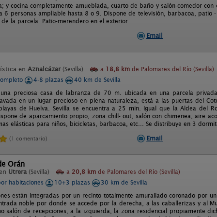
ta; y cocina completamente amueblada, cuarto de baño y salón-comedor con 
a 6 personas ampliable hasta 8 o 9. Dispone de televisión, barbacoa, patio 
de la parcela. Patio-merendero en el exterior.
Email
ística en
Aznalcázar
(Sevilla)
a
18,8 km
de Palomares del Río (Sevilla)
completo
4-8 plazas
40 km de Sevilla
es una preciosa casa de labranza de 70 m. ubicada en una parcela privad
clavada en un lugar precioso en plena naturaleza, está a las puertas del C
playas de Huelva. Sevilla se encuentra a 25 min. Igual que la Aldea del 
spone de aparcamiento propio, zona chill- out, salón con chimenea, aire ac
s elásticas para niños, bicicletas, barbacoa, etc... Se distribuye en 3 dormit
Email
(1 comentario)
de Orán
 en
Utrera
(Sevilla)
a
20,8 km
de Palomares del Río (Sevilla)
por habitaciones
10+3 plazas
30 km de Sevilla
iones están integradas por un recinto totalmente amurallado coronado por un
ntrada noble por donde se accede por la derecha, a las caballerizas y al 
mo salón de recepciones; a la izquierda, la zona residencial propiamente dic