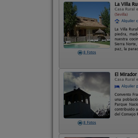
La Villa Ru
Casa Rural 
(Sevilla)
Alquiler 
La Villa Rura
piedra, mad
nuestra coci
Sierra Norte,
paz, la para
8 Fotos
El Mirador
Casa Rural 
Alquiler 
Convento Fra
una població
Parque Nacio
contribuido 
del Consejo 
8 Fotos