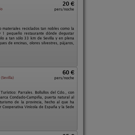
20 €
ío
pers/noche
do materiales reciclados tan nobles como la
 y 1 pequeño restaurante dónde degustar
ilo a tan sólo 33 km de Sevilla y en plena
ques de encinas, olores silvestres, pájaros,
60 €
Sevilla)
pers/noche
rístico: Parrales. Bollullos del Cdo., con
marca Condado-Campiña, puerta natural al
urismo de la provincia, hecho al que ha
r Cooperativa Vinícola de España y la Sede