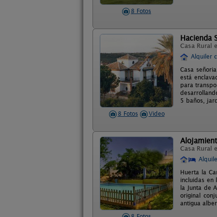
8 Fotos
Hacienda S
Casa Rural 
Alquiler 
Casa señoria
está enclava
para transpor
desarrolland
5 baños, jar
8 Fotos
Video
Alojamient
Casa Rural 
Alquil
Huerta la Ca
incluidas en 
la Junta de 
original con
antigua albe
8 Fotos