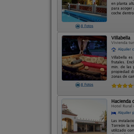
en planta al
para acoger 
coche dentro 
8 Fotos
Villabella
Vivienda tur
Alquiler 
Villabella 
frutales. En
min. de las 
propiedad di
zonas de cama
8 Fotos
Hacienda 
Hotel Rural
Alquiler 
Las instalac
Torreón la e
utilizado co