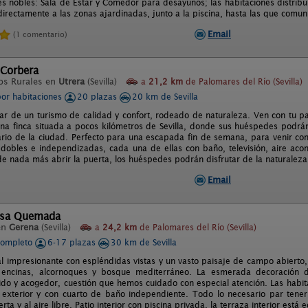
s nobles: Sala de Estar y Comedor para desayunos; las habitaciones distribu
irectamente a las zonas ajardinadas, junto a la piscina, hasta las que comuni
Email
(1 comentario)
 Corbera
os Rurales en
Utrera
(Sevilla)
a
21,2 km
de Palomares del Río (Sevilla)
por habitaciones
20 plazas
20 km de Sevilla
tar de un turismo de calidad y confort, rodeado de naturaleza. Ven con tu p
na finca situada a pocos kilómetros de Sevilla, donde sus huéspedes podrán 
iario de la ciudad. Perfecto para una escapada fin de semana, para venir co
 dobles e independizadas, cada una de ellas con baño, televisión, aire acon
de nada más abrir la puerta, los huéspedes podrán disfrutar de la naturaleza
Email
asa Quemada
en
Gerena
(Sevilla)
a
24,2 km
de Palomares del Río (Sevilla)
completo
6-17 plazas
30 km de Sevilla
al impresionante con espléndidas vistas y un vasto paisaje de campo abierto,
encinas, alcornoques y bosque mediterráneo. La esmerada decoración d
ido y acogedor, cuestión que hemos cuidado con especial atención. Las habit
l exterior y con cuarto de baño independiente. Todo lo necesario par tener
rta y al aire libre. Patio interior con piscina privada, la terraza interior est