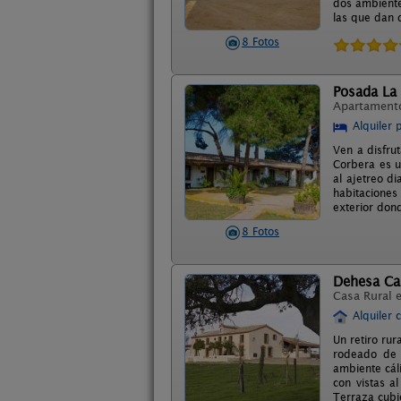
dos ambiente
las que dan d
8 Fotos
Posada La
Apartament
Alquiler 
Ven a disfru
Corbera es u
al ajetreo d
habitaciones
exterior don
8 Fotos
Dehesa C
Casa Rural 
Alquiler 
Un retiro rur
rodeado de 
ambiente cál
con vistas a
Terraza cubie