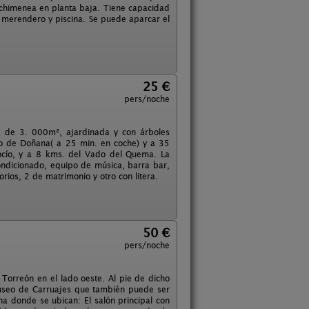
chimenea en planta baja. Tiene capacidad
- merendero y piscina. Se puede aparcar el
25 €
pers/noche
a de 3. 000m², ajardinada y con árboles
oto de Doñana( a 25 min. en coche) y a 35
Rocío, y a 8 kms. del Vado del Quema. La
ondicionado, equipo de música, barra bar,
orios, 2 de matrimonio y otro con litera.
50 €
pers/noche
 Torreón en el lado oeste. Al pie de dicho
Museo de Carruajes que también puede ser
ha donde se ubican: El salón principal con