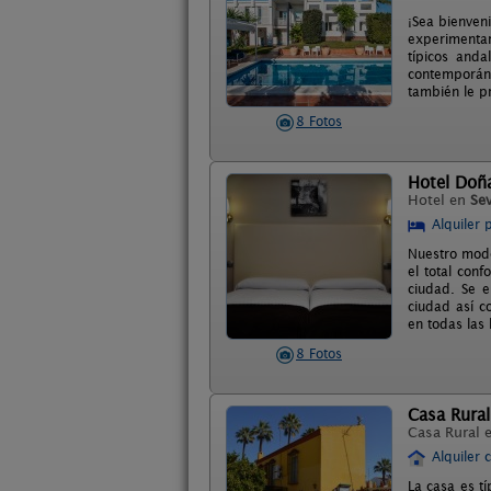
¡Sea bienven
experimentar
típicos and
contemporáne
también le p
8 Fotos
Hotel Doñ
Hotel en
Sev
Alquiler 
Nuestro mode
el total conf
ciudad. Se e
ciudad así c
en todas las
8 Fotos
Casa Rural
Casa Rural 
Alquiler 
La casa es tí