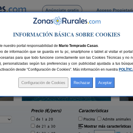
Anúnciate gratis
Acceso Propietar
Busca por pueblo
INFORMACIÓN BÁSICA SOBRE COOKIES
s del Río
de Palomares del Río
de nuestro portal responsabilidad de
Mario Temprado Casas
.
o de información que se guarda en tu pc, smartphone o tablet al visitar el port
ecesarias para que todo funcione correctamente son las Cookies Técnicas y no ne
rias), personalizadas según tus preferencias y con publicidad ajustada a tus búsq
sactivación desde “Configuración de Cookies”. Más información en nuestra
POLÍTI
6 pers.
16 €
Alojamiento Rural La Sentencia
12+3 pers.
e
35 €
Ecija (Sevilla)
La P
desde
Precio (€/pers)
Características
de 1 a 20
Piscina
Admite animales
de 21 a 30
Mostrar más características