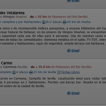
Email
les Vetalarena
en
Hinojos
(Huelva)
a
30 km
de Palomares del Río (Sevilla)
er completo y por habitaciones
8+2 plazas
40 km de Huelva
o único y de incomparable belleza paisajística, a escasos kilómetros del E
arque Natural de Doñana), en los pinares de Hinojos (Huelva), se encuentra
on capacidad cada una de ellas para 4 personas. Una de nuestras casas e
en de todas las comodidades: chimenea metálica en el salón, TV-TDT, inter
ón-comedor y habitaciones, cajas de seguridad, amplia terraza con barbacoa,
Email
l Carmo
en
Carmona
(Sevilla)
a
36,8 km
de Palomares del Río (Sevilla)
completo
4 plazas
35 km de Sevilla
Fechas Libres
armo en Carmona, Campiña de Sevilla. Localización ideal para visitar tod
ta 4 personas en 2 habitaciones. Porches con barras bar. Situada en la be
l centro de la ciudad de Sevilla.
Email