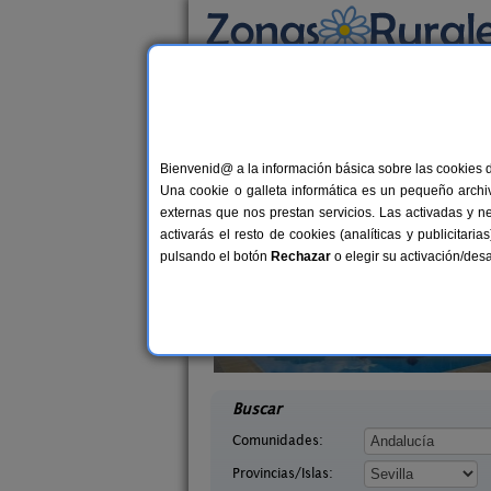
Busca por alojamiento
Alojamientos
>
Andalucía
>
Sevilla
> Palomare
Casas Rurales cerca 
Bienvenid@ a la información básica sobre las cookies 
Una cookie o galleta informática es un pequeño archiv
externas que nos prestan servicios. Las activadas y n
activarás el resto de cookies (analíticas y publicita
pulsando el botón
Rechazar
o elegir su activación/de
Casas Rurales La Colina
36+
n José
Las Navas de La Concepción
2-22+3 pers.
desd
15 €
villa)
(Sevilla)
desde
Buscar
Comunidades:
Provincias/Islas: