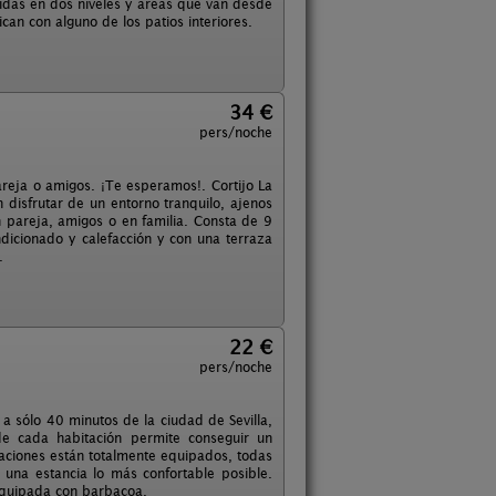
idas en dos niveles y áreas que van desde
can con alguno de los patios interiores.
34 €
pers/noche
areja o amigos. ¡Te esperamos!. Cortijo La
disfrutar de un entorno tranquilo, ajenos
n pareja, amigos o en familia. Consta de 9
dicionado y calefacción y con una terraza
.
22 €
pers/noche
 a sólo 40 minutos de la ciudad de Sevilla,
e cada habitación permite conseguir un
aciones están totalmente equipados, todas
 una estancia lo más confortable posible.
á equipada con barbacoa.