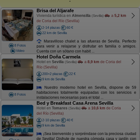
Brisa del Aljarafe
Vivienda turística en
Almensilla
a
5,2 km
(Sevilla)
de Coria del Río (Sevilla)
2-14 plazas
60 €
22 km de Sevilla
Maravilloso chalet a las afueras de Sevilla. Perfecto
8 Fotos
para venir a relajarse y disfrutar en familia o amigos.
Video
Cuenta con un sótano con habit ...
Hotel Doña Carmela
Hotel en
Sevilla
a
8,9 km
de Coria del
(Sevilla)
Río (Sevilla)
200+2 plazas
22 €
9 km de Sevilla
Nuestro moderno hotel en Sevilla, dispone de 59
habitaciones totalmente equipadas con los servicios e
8 Fotos
instalaciones necesarias para el total ...
Bed y Breakfast Casa Arena Sevilla
Hotel en
Tomares
a
10,6 km
de Coria
(Sevilla)
del Río (Sevilla)
2-10 plazas
40 €
9 km de Sevilla
¡Sea bienvenido y sorpréndase con la preciosa ciudad
de Sevilla! Disfrute de nuestra cómoda casa y jardín con