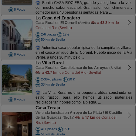
Bonita CASA ROCIERA, grande y acogdora a la vez,
con mucho sabor español. Gran salon con chimenea y
8 Fotos
comedor para 40 persdonas sentadas. Para ...
La Casa del Zapatero
Casa Rural en
El Coronil
a
43,3 km
de
(Sevilla)
Coria del Río (Sevilla)
2-6 plazas
17 €
50 km de Sevilla
Auténtica casa popular típica de la campiña sevillana,
en el casco antiguo de El Coronil. Pueblo inicio de la Vía
8 Fotos
Verde, a unos 30 minutos d ...
La Villa Rural
Casa Rural en
Castilblanco de los Arroyos
(Sevilla)
a
43,7 km
de Coria del Río (Sevilla)
2-36+6 plazas
20 €
33 km de Sevilla
La Villa Rural es una pequeña aldea construida en
estilo rustico, para ello hemos utilizado materiales
8 Fotos
reciclados tan nobles como la piedra, ...
Casa Teraja
Vivienda turística en
Arroyo de La Plata / El Castillo
de las Guardas
a
47 km
de Coria del
(Sevilla)
Río (Sevilla)
4+1 plazas
35 €
51 km de Sevilla