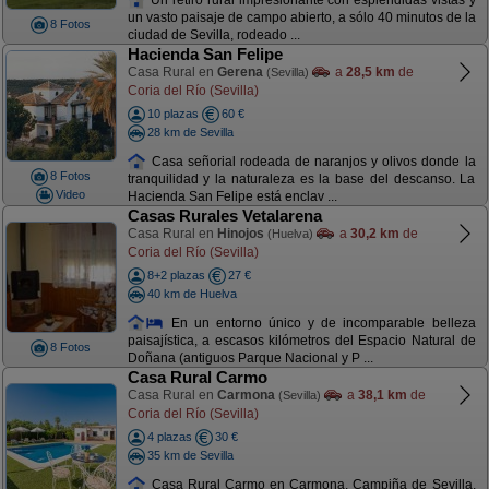
un vasto paisaje de campo abierto, a sólo 40 minutos de la
8 Fotos
ciudad de Sevilla, rodeado ...
Hacienda San Felipe
Casa Rural en
Gerena
a
28,5 km
de
(Sevilla)
Coria del Río (Sevilla)
10 plazas
60 €
28 km de Sevilla
Casa señorial rodeada de naranjos y olivos donde la
8 Fotos
tranquilidad y la naturaleza es la base del descanso. La
Video
Hacienda San Felipe está enclav ...
Casas Rurales Vetalarena
Casa Rural en
Hinojos
a
30,2 km
de
(Huelva)
Coria del Río (Sevilla)
8+2 plazas
27 €
40 km de Huelva
En un entorno único y de incomparable belleza
paisajística, a escasos kilómetros del Espacio Natural de
8 Fotos
Doñana (antiguos Parque Nacional y P ...
Casa Rural Carmo
Casa Rural en
Carmona
a
38,1 km
de
(Sevilla)
Coria del Río (Sevilla)
4 plazas
30 €
35 km de Sevilla
Casa Rural Carmo en Carmona, Campiña de Sevilla.