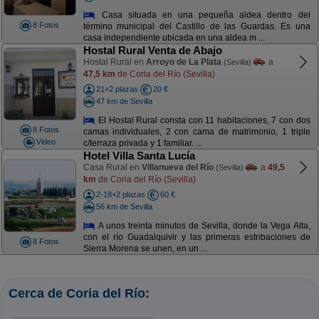
Casa situada en una pequeña aldea dentro del
8 Fotos
término municipal del Castillo de las Guardas. Es una
casa independiente ubicada en una aldea m ...
Hostal Rural Venta de Abajo
Hostal Rural en
Arroyo de La Plata
a
(Sevilla)
47,5 km
de Coria del Río (Sevilla)
21+2 plazas
20 €
47 km de Sevilla
El Hostal Rural consta con 11 habitaciones, 7 con dos
8 Fotos
camas individuales, 2 con cama de matrimonio, 1 triple
Video
c/terraza privada y 1 familiar. ...
Hotel Villa Santa Lucía
Casa Rural en
Villanueva del Río
a
49,5
(Sevilla)
km
de Coria del Río (Sevilla)
2-18+2 plazas
60 €
56 km de Sevilla
A unos treinta minutos de Sevilla, donde la Vega Alta,
con el río Guadalquivir y las primeras estribaciones de
8 Fotos
Sierra Morena se unen, en un ...
Cerca de Coria del Río: