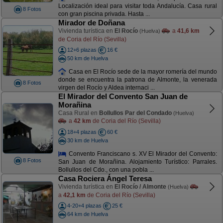
Localización ideal para visitar toda Andalucía. Casa rural
8 Fotos
con gran piscina privada. Hasta ...
Mirador de Doñana
Vivienda turística en
El Rocío
a
41,6 km
(Huelva)
de Coria del Río (Sevilla)
12+6 plazas
16 €
50 km de Huelva
Casa en El Rocío sede de la mayor romería del mundo
donde se encuentra la patrona de Almonte, la venerada
8 Fotos
virgen del Rocío y Aldea internaci ...
El Mirador del Convento San Juan de
Morañina
Casa Rural en
Bollullos Par del Condado
(Huelva)
a
42 km
de Coria del Río (Sevilla)
18+4 plazas
60 €
30 km de Huelva
Convento Franciscano s. XV El Mirador del Convento:
8 Fotos
San Juan de Morañina. Alojamiento Turístico: Parrales.
Bollullos del Cdo., con una pobla ...
Casa Rociera Ángel Teresa
Vivienda turística en
El Rocío / Almonte
(Huelva)
a
42,1 km
de Coria del Río (Sevilla)
4-20+4 plazas
25 €
64 km de Huelva