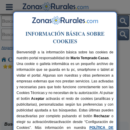
INFORMACIÓN BÁSICA SOBRE
COOKIES
Alojamientos
>
Andalucía
>
Sevilla
> Coria del Río
Bienvenid@ a la información básica sobre las cookies de
Casas Rurales cerca de Coria del Río
nuestro portal responsabilidad de
Mario Temprado Casas
.
Una cookie o galleta informática es un pequeño archivo de
información que se guarda en tu pc, smartphone o tablet al
visitar el portal. Algunas son nuestras y otras pertenecen a
empresas externas que nos prestan servicios. Las activadas
y necesarias para que todo funcione correctamente son las
Cookies Técnicas y no necesitan de tu autorización. Al pulsar
el botón
Aceptar
activarás el resto de cookies (analíticas y
publicitarias), personalizadas según tus preferencias y con
Hacienda San José
rs.
2-22+3 pers.
 €
15 €
publicidad ajustada a tus búsquedas. Estas últimas puedes
Carmona (Sevilla)
desde
desactivarlas por completo pulsando el botón
Rechazar
o
elegir su activación/desactivación desde “Configuración de
Buscar
Cookies”. Más información en nuestra
POLÍTICA DE