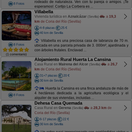
rodeado de naturaleza. Ven con tu pareja o amigos. ¡Te
8 Fotos
esperamos!. Cortijo La Corbera es ...
Villabella
Vivienda turística en
Aznalcázar
a
19,3
(Sevilla)
km
de Coria del Río (Sevilla)
4-8 plazas
25 €
40 km de Sevilla
Villabella es una preciosa casa de labranza de 70 m.
8 Fotos
ubicada en una parcela privada de 3. 000m², ajardinada y
con árboles frutales. Enclavad ...
(1 comentario)
Alojamiento Rural Huerta La Cansina
Casa Rural en
Mairena del Alcor
a
26,7
(Sevilla)
km
de Coria del Río (Sevilla)
31+7 plazas
20 €
30 km de Sevilla
Huerta la Cansina es una finca andaluza de más de
4 hectáreas dedicada a la agricultura ecológica y el
8 Fotos
alquiler de sus viviendas, incluidas ...
Dehesa Casa Quemada
Casa Rural en
Gerena
a
28,3 km
de
(Sevilla)
Coria del Río (Sevilla)
6-17 plazas
22 €
30 km de Sevilla
Un retiro rural impresionante con espléndidas vistas y