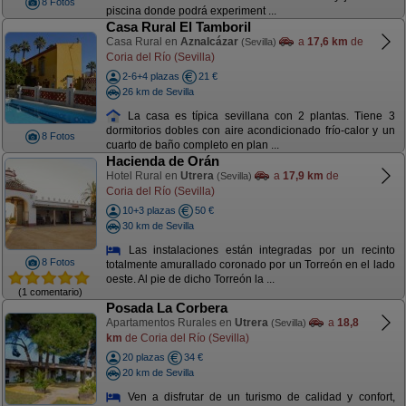
8 Fotos
piscina donde podrá experiment ...
Casa Rural El Tamboril
Casa Rural en
Aznalcázar
a
17,6 km
de
(Sevilla)
Coria del Río (Sevilla)
2-6+4 plazas
21 €
26 km de Sevilla
La casa es típica sevillana con 2 plantas. Tiene 3
dormitorios dobles con aire acondicionado frío-calor y un
8 Fotos
cuarto de baño completo en plan ...
Hacienda de Orán
Hotel Rural en
Utrera
a
17,9 km
de
(Sevilla)
Coria del Río (Sevilla)
10+3 plazas
50 €
30 km de Sevilla
Las instalaciones están integradas por un recinto
8 Fotos
totalmente amurallado coronado por un Torreón en el lado
oeste. Al pie de dicho Torreón la ...
(1 comentario)
Posada La Corbera
Apartamentos Rurales en
Utrera
a
18,8
(Sevilla)
km
de Coria del Río (Sevilla)
20 plazas
34 €
20 km de Sevilla
Ven a disfrutar de un turismo de calidad y confort,