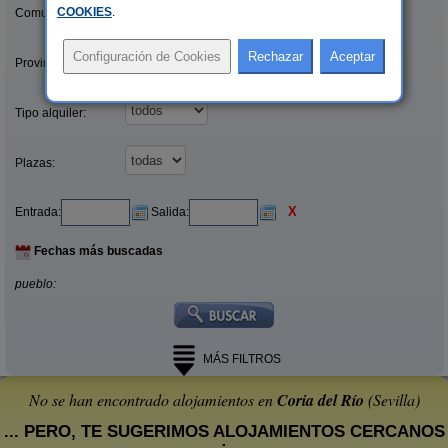
COOKIES
.
Comunidades:
Provincias/Islas:
Tipo alquiler:
Plazas:
X
Entrada:
Salida:
Fechas más buscadas
pueblo:
MÁS FILTROS
No se han encontrado alojamientos en
Coria del Río
(Sevilla)
... PERO, TE SUGERIMOS ALOJAMIENTOS CERCANOS
: