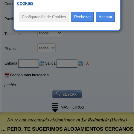
COOKIES
.
Comunidades:
Provincias/Islas:
Tipo alquiler:
Plazas:
X
Entrada:
Salida:
Fechas más buscadas
pueblo:
MÁS FILTROS
No se han encontrado alojamientos en
La Redondela
(Huelva)
... PERO, TE SUGERIMOS ALOJAMIENTOS CERCANOS
: