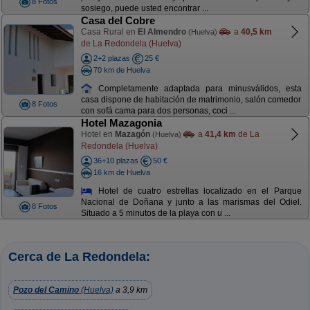
8 Fotos
sosiego, puede usted encontrar ...
Casa del Cobre
Casa Rural en
El Almendro
a
40,5 km
(Huelva)
de La Redondela (Huelva)
2+2 plazas
25 €
70 km de Huelva
Completamente adaptada para minusválidos, esta
casa dispone de habitación de matrimonio, salón comedor
8 Fotos
con sofá cama para dos personas, coci ...
Hotel Mazagonia
Hotel en
Mazagón
a
41,4 km
de La
(Huelva)
Redondela (Huelva)
36+10 plazas
50 €
16 km de Huelva
Hotel de cuatro estrellas localizado en el Parque
Nacional de Doñana y junto a las marismas del Odiel.
8 Fotos
Situado a 5 minutos de la playa con u ...
Cerca de La Redondela:
Pozo del Camino
(Huelva)
a 3,9 km