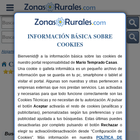
INFORMACIÓN BÁSICA SOBRE
COOKIES
Alojamientos
>
Andalucía
>
Huelva
> La Redondela
Bienvenid@ a la información básica sobre las cookies de
Casas Rurales cerca de La Redondela
nuestro portal responsabilidad de
Mario Temprado Casas
.
Una cookie o galleta informática es un pequeño archivo de
información que se guarda en tu pc, smartphone o tablet al
visitar el portal. Algunas son nuestras y otras pertenecen a
empresas externas que nos prestan servicios. Las activadas
y necesarias para que todo funcione correctamente son las
Cookies Técnicas y no necesitan de tu autorización. Al pulsar
el botón
Aceptar
activarás el resto de cookies (analíticas y
La
6+2 pers.
publicitarias), personalizadas según tus preferencias y con
40 €
Casa Mirador Los Bravos
4+1 pers.
desde
37 €
publicidad ajustada a tus búsquedas. Estas últimas puedes
Aroche (Huelva)
desde
desactivarlas por completo pulsando el botón
Rechazar
o
elegir su activación/desactivación desde “Configuración de
Buscar
Cookies”. Más información en nuestra
POLÍTICA DE