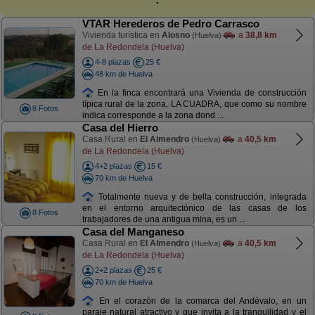
VTAR Herederos de Pedro Carrasco
Vivienda turística en
Alosno
a
38,8 km
(Huelva)
de La Redondela (Huelva)
4-8 plazas
25 €
48 km de Huelva
En la finca encontrará una Vivienda de construcción
típica rural de la zona, LA CUADRA, que como su nombre
8 Fotos
indica corresponde a la zona dond ...
Casa del Hierro
Casa Rural en
El Almendro
a
40,5 km
(Huelva)
de La Redondela (Huelva)
4+2 plazas
15 €
70 km de Huelva
Totalmente nueva y de bella construcción, integrada
en el entorno arquitectónico de las casas de los
8 Fotos
trabajadores de una antigua mina, es un ...
Casa del Manganeso
Casa Rural en
El Almendro
a
40,5 km
(Huelva)
de La Redondela (Huelva)
2+2 plazas
25 €
70 km de Huelva
En el corazón de la comarca del Andévalo, en un
paraje natural atractivo y que invita a la tranquilidad y el