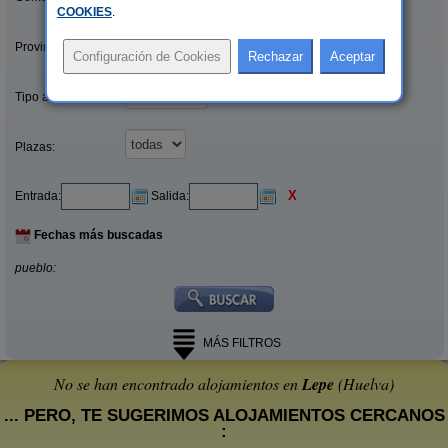
COOKIES
.
Provincias/Islas:
Tipo alquiler:
Plazas:
X
Entrada:
Salida:
Fechas más buscadas
pueblo:
MÁS FILTROS
No se han encontrado alojamientos en
Lepe
(Huelva)
... PERO, TE SUGERIMOS ALOJAMIENTOS CERCANOS
: