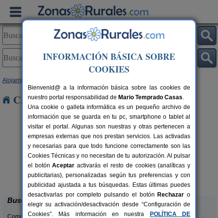
INFORMACIÓN BÁSICA SOBRE
COOKIES
Alojamientos
>
Andalucía
>
Huelva
> Lepe
Bienvenid@ a la información básica sobre las cookies de
Casas Rurales cerca de Lepe
nuestro portal responsabilidad de
Mario Temprado Casas
.
Una cookie o galleta informática es un pequeño archivo de
información que se guarda en tu pc, smartphone o tablet al
visitar el portal. Algunas son nuestras y otras pertenecen a
empresas externas que nos prestan servicios. Las activadas
y necesarias para que todo funcione correctamente son las
Cookies Técnicas y no necesitan de tu autorización. Al pulsar
Apartamentos Rurales Finca La
6+2 pers.
el botón
Aceptar
activarás el resto de cookies (analíticas y
40 €
Media Legua
pers.
desde
publicitarias), personalizadas según tus preferencias y con
37 €
Aracena (Huelva)
publicidad ajustada a tus búsquedas. Estas últimas puedes
desactivarlas por completo pulsando el botón
Rechazar
o
Buscar
elegir su activación/desactivación desde “Configuración de
Cookies”. Más información en nuestra
POLÍTICA DE
Comunidades: