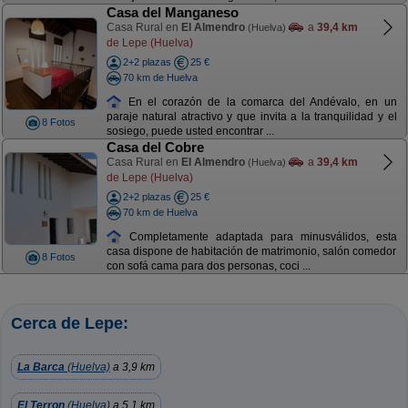
Casa del Manganeso
Casa Rural en
El Almendro
a
39,4 km
(Huelva)
de Lepe (Huelva)
2+2 plazas
25 €
70 km de Huelva
En el corazón de la comarca del Andévalo, en un
paraje natural atractivo y que invita a la tranquilidad y el
8 Fotos
sosiego, puede usted encontrar ...
Casa del Cobre
Casa Rural en
El Almendro
a
39,4 km
(Huelva)
de Lepe (Huelva)
2+2 plazas
25 €
70 km de Huelva
Completamente adaptada para minusválidos, esta
casa dispone de habitación de matrimonio, salón comedor
8 Fotos
con sofá cama para dos personas, coci ...
Cerca de Lepe:
La Barca
(Huelva)
a 3,9 km
El Terron
(Huelva)
a 5,1 km