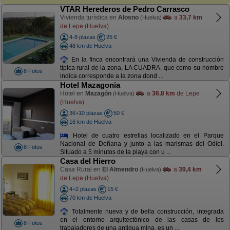
VTAR Herederos de Pedro Carrasco
Vivienda turística en
Alosno
a
33,7 km
(Huelva)
de Lepe (Huelva)
4-8 plazas
25 €
48 km de Huelva
En la finca encontrará una Vivienda de construcción
típica rural de la zona, LA CUADRA, que como su nombre
8 Fotos
indica corresponde a la zona dond ...
Hotel Mazagonia
Hotel en
Mazagón
a
36,8 km
de Lepe
(Huelva)
(Huelva)
36+10 plazas
50 €
16 km de Huelva
Hotel de cuatro estrellas localizado en el Parque
Nacional de Doñana y junto a las marismas del Odiel.
8 Fotos
Situado a 5 minutos de la playa con u ...
Casa del Hierro
Casa Rural en
El Almendro
a
39,4 km
(Huelva)
de Lepe (Huelva)
4+2 plazas
15 €
70 km de Huelva
Totalmente nueva y de bella construcción, integrada
en el entorno arquitectónico de las casas de los
8 Fotos
trabajadores de una antigua mina, es un ...