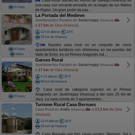
Casa Rural Nanalo en Murillo de Gállego (Huesca) es
una casa con encanto envuelta en la magia de los Mallos
8 Fotos
de Riglos. Un gran jardín da pas ...
La Portada del Medievo
Apartamentos Rurales en
Javierregay
(Huesca)
a
17 km
de Osia (Huesca)
22+10 plazas
18 €
75 km de Huesca
Nuestra casa rural es un conjunto de cinco
8 Fotos
apartamentos turísticos con chimenea, en las puertas del
Video
Valle de Echo, en un Pirineo Aragonés má ...
Garces Rural
Apartamentos Rurales en
Javierregay
(Huesca)
a
17 km
de Osia (Huesca)
4-12 plazas
25 €
80 km de Huesca
Casa rural de categoría superior en el Pirineo
Aragonés, en Javierregay (Huesca) a tan solo 25 km de
8 Fotos
Jaca. La casa consta de 3 apartamentos ...
Turismo Rural Casa Bernues
Casa Rural en
Aniés
a
17,2 km
de Osia
(Huesca)
(Huesca)
12+6 plazas
18 €
25 km de Huesca
Casa Bernués son tres casas rurales: Bernues, Sol y