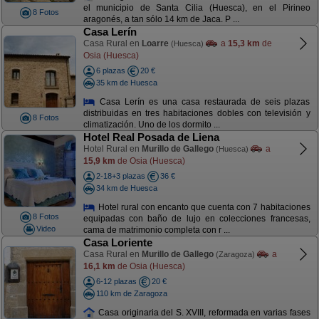
el municipio de Santa Cilia (Huesca), en el Pirineo
8 Fotos
aragonés, a tan sólo 14 km de Jaca. P ...
Casa Lerín
Casa Rural en
Loarre
a
15,3 km
de
(Huesca)
Osia (Huesca)
6 plazas
20 €
35 km de Huesca
Casa Lerín es una casa restaurada de seis plazas
distribuidas en tres habitaciones dobles con televisión y
8 Fotos
climatización. Uno de los dormito ...
Hotel Real Posada de Liena
Hotel Rural en
Murillo de Gallego
a
(Huesca)
15,9 km
de Osia (Huesca)
2-18+3 plazas
36 €
34 km de Huesca
Hotel rural con encanto que cuenta con 7 habitaciones
8 Fotos
equipadas con baño de lujo en colecciones francesas,
Video
cama de matrimonio completa con r ...
Casa Loriente
Casa Rural en
Murillo de Gallego
a
(Zaragoza)
16,1 km
de Osia (Huesca)
6-12 plazas
20 €
110 km de Zaragoza
Casa originaria del S. XVIII, reformada en varias fases