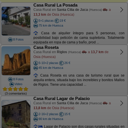
Casa Rural La Posada
Casa Rural en
Santa Cilia de Jaca
a
(Huesca)
13,3 km
de Osia (Huesca)
5+1 plazas
19 €
75 km de Huesca
Casa de alquiler íntegro para 5 personas, con
posibilidad bajo petición de cama supletoria. Totalmente
8 Fotos
equipada en ropa de cama y baño, prod ...
Casa Roseta
Casa Rural en
Riglos
a
13,7 km
de
(Huesca)
Osia (Huesca)
5-10+2 plazas
26 €
45 km de Huesca
Casa Roseta es una casa de turismo rural que se
8 Fotos
alquila entera, situada bajo los increibles y bonitos Mallos
Video
de Riglos. Tiene una capacidad ...
(3 comentarios)
Casa Rural Lagar de Palacio
Casa Rural en
Santa Cilia de Jaca
a
(Huesca)
13,8 km
de Osia (Huesca)
2-16+2 plazas
15 €
90 km de Huesca
Lagar de Palacio son dos casas rurales situadas en