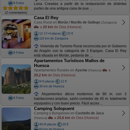
8 Fotos
Luna. Creadas a partir de la restauración de distintas
partes de una antigua casa de pue ...
(2 comentarios)
Casa El Rey
Casa Rural en
Morán / Murillo de Gallego
(Zaragoza)
a
20 km
de Osia (Huesca)
12-17+4 plazas
23 €
110 km de Zaragoza
Vivienda de Turismo Rural reconocida por el Gobierno
de Aragón con la categoría de 3 Espigas. Casa El Rey
8 Fotos
está situada en Morán, pedanía de ...
Apartamentos Turísticos Mallos de
Huesca
Apartamentos Rurales en
Ayerbe
a
(Huesca)
20,2 km
de Osia (Huesca)
9+5 plazas
12 €
30 km de Huesca
Alojamientos áticos modernos de 90 m. con 3
8 Fotos
habitaciones amplias, salón-comedor de 45 m. totalmente
equipados y con buen precio. Fácil acces ...
Camping Solopuent
Camping y Bungalows en
Castiello de Jaca
a
20,6 km
de Osia (Huesca)
(Huesca)
40+8 plazas
20 €
60 km de Huesca