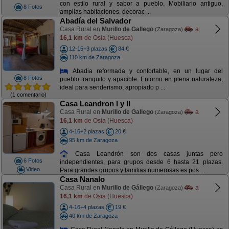
con estilo rural y sabor a pueblo. Mobiliario antiguo,
8 Fotos
amplias habitaciones, decorac ...
Abadía del Salvador
Casa Rural en
Murillo de Gallego
a
(Zaragoza)
16,1 km
de Osia (Huesca)
12-15+3 plazas
84 €
110 km de Zaragoza
Abadia reformada y confortable, en un lugar del
8 Fotos
pueblo tranquilo y apacible. Entorno en plena naturaleza,
ideal para senderismo, apropiado p ...
(1 comentario)
Casa Leandron I y II
Casa Rural en
Murillo de Gallego
a
(Zaragoza)
16,1 km
de Osia (Huesca)
4-16+2 plazas
20 €
95 km de Zaragoza
Casa Leandrón son dos casas juntas pero
6 Fotos
independientes, para grupos desde 6 hasta 21 plazas.
Video
Para grandes grupos y familias numerosas es pos ...
Casa Nanalo
Casa Rural en
Murillo de Gállego
a
(Zaragoza)
16,1 km
de Osia (Huesca)
4-16+4 plazas
19 €
40 km de Zaragoza