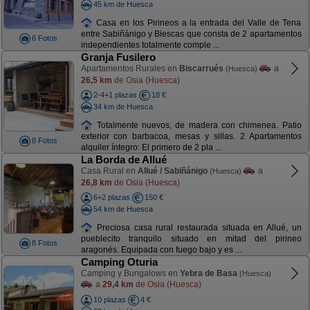
45 km de Huesca
Casa en los Pirineos a la entrada del Valle de Tena
entre Sabiñánigo y Biescas que consta de 2 apartamentos
6 Fotos
independientes totalmente comple ...
Granja Fusilero
Apartamentos Rurales en
Biscarrués
a
(Huesca)
26,5 km
de Osia (Huesca)
2-4+1 plazas
18 €
34 km de Huesca
Totalmente nuevos, de madera con chimenea. Patio
exterior con barbacoa, mesas y sillas. 2 Apartamentos
8 Fotos
alquiler íntegro: El primero de 2 pla ...
La Borda de Allué
Casa Rural en
Allué / Sabiñánigo
a
(Huesca)
26,8 km
de Osia (Huesca)
6+2 plazas
150 €
54 km de Huesca
Preciosa casa rural restaurada situada en Allué, un
pueblecito tranquilo situado en mitad del pirineo
8 Fotos
aragonés. Equipada con fuego bajo y es ...
Camping Oturia
Camping y Bungalows en
Yebra de Basa
(Huesca)
a
29,4 km
de Osia (Huesca)
10 plazas
4 €