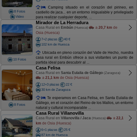
Camping situado en el corazón del pirineo, en
8 Fotos
castiello de jaca... en un entorno inigualable y privilegiado
Video
para realizar cualquier deporte, ...
Mirador de La Herradura
Casa Rural en
Embún
a
20,7 km
de
(Huesca)
Osia (Huesca)
7+2 plazas
40 €
102 km de Huesca
Ubicada en pleno corazón del Valle de Hecho, nuestra
casa rural en Embún ofrece a sus visitantes un punto de
10 Fotos
partida ideal para descubrir al ...
Casa Felisa
Casa Rural en
Santa Eulalia de Gállego
(Zaragoza)
a
21,1 km
de Osia (Huesca)
12+3 plazas
22 €
30 km de Zaragoza
Te esperamos en Casa Felisa, en Santa Eulalia de
Gállego, en el corazón del Reino de los Mallos, un entorno
8 Fotos
natural y cultural incomparable ...
Casa Rural Villanovilla
Casa Rural en
Villanovilla / Jaca
a
22,1
(Huesca)
km
de Osia (Huesca)
6+1 plazas
25 €
87 km de Huesca