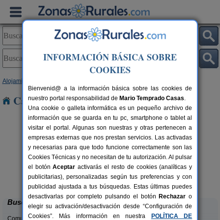
INFORMACIÓN BÁSICA SOBRE
COOKIES
Alojamientos
>
Aragón
>
Huesca
> Osia
Bienvenid@ a la información básica sobre las cookies de
Casas Rurales cerca de Osia
nuestro portal responsabilidad de
Mario Temprado Casas
.
Una cookie o galleta informática es un pequeño archivo de
información que se guarda en tu pc, smartphone o tablet al
visitar el portal. Algunas son nuestras y otras pertenecen a
empresas externas que nos prestan servicios. Las activadas
y necesarias para que todo funcione correctamente son las
Cookies Técnicas y no necesitan de tu autorización. Al pulsar
el botón
Aceptar
activarás el resto de cookies (analíticas y
Camping Alquézar
rs.
6 pers.
publicitarias), personalizadas según tus preferencias y con
 €
25 €
Alquézar (Huesca)
desde
publicidad ajustada a tus búsquedas. Estas últimas puedes
desactivarlas por completo pulsando el botón
Rechazar
o
Buscar
elegir su activación/desactivación desde “Configuración de
Cookies”. Más información en nuestra
POLÍTICA DE
Comunidades: