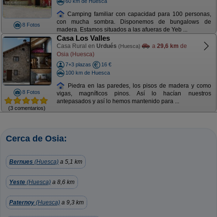
60 km de Huesca
Camping familiar con capacidad para 100 personas,
con mucha sombra. Disponemos de bungalows de
8 Fotos
madera. Estamos situados a las afueras de Yeb ...
Casa Los Valles
Casa Rural en
Urdués
a
29,6 km
de
(Huesca)
Osia (Huesca)
7+3 plazas
16 €
100 km de Huesca
Piedra en las paredes, los pisos de madera y como
8 Fotos
vigas, magníficos pinos. Así lo hacían nuestros
antepasados y así lo hemos mantenido para ...
(3 comentarios)
Cerca de Osia:
Bernues
(Huesca)
a 5,1 km
Yeste
(Huesca)
a 8,6 km
Paternoy
(Huesca)
a 9,3 km