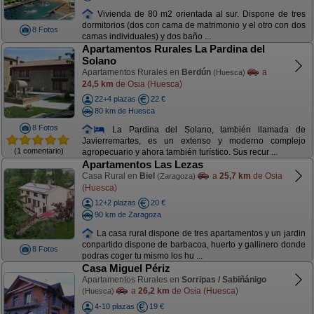
Vivienda de 80 m2 orientada al sur. Dispone de tres
dormitorios (dos con cama de matrimonio y el otro con dos
8 Fotos
camas individuales) y dos baño ...
Apartamentos Rurales La Pardina del
Solano
Apartamentos Rurales en
Berdún
a
(Huesca)
24,5 km
de Osia (Huesca)
22+4 plazas
22 €
80 km de Huesca
8 Fotos
La Pardina del Solano, también llamada de
Javierremartes, es un extenso y moderno complejo
(1 comentario)
agropecuario y ahora también turístico. Sus recur ...
Apartamentos Las Lezas
Casa Rural en
Biel
a
25,7 km
de Osia
(Zaragoza)
(Huesca)
12+2 plazas
20 €
90 km de Zaragoza
La casa rural dispone de tres apartamentos y un jardin
conpartido dispone de barbacoa, huerto y gallinero donde
8 Fotos
podras coger tu mismo los hu ...
Casa Miguel Périz
Apartamentos Rurales en
Sorripas / Sabiñánigo
a
26,2 km
de Osia (Huesca)
(Huesca)
4-10 plazas
19 €