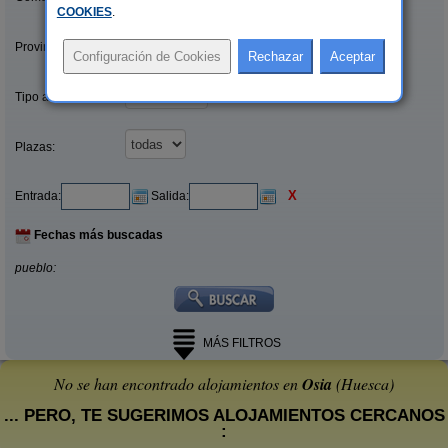
COOKIES
.
Provincias/Islas:
Tipo alquiler:
Plazas:
X
Entrada:
Salida:
Fechas más buscadas
pueblo:
MÁS FILTROS
No se han encontrado alojamientos en
Osia
(Huesca)
... PERO, TE SUGERIMOS ALOJAMIENTOS CERCANOS
: