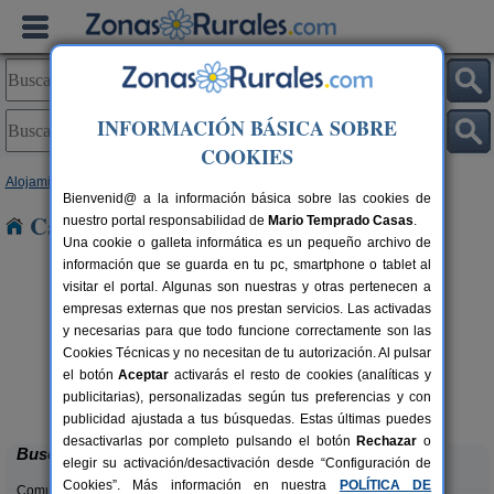
INFORMACIÓN BÁSICA SOBRE
COOKIES
Alojamientos
>
Baleares
>
Ibiza
> Jesus
Bienvenid@ a la información básica sobre las cookies de
Casas Rurales cerca de Jesus
nuestro portal responsabilidad de
Mario Temprado Casas
.
Una cookie o galleta informática es un pequeño archivo de
información que se guarda en tu pc, smartphone o tablet al
visitar el portal. Algunas son nuestras y otras pertenecen a
empresas externas que nos prestan servicios. Las activadas
y necesarias para que todo funcione correctamente son las
Cookies Técnicas y no necesitan de tu autorización. Al pulsar
el botón
Aceptar
activarás el resto de cookies (analíticas y
Ses Marjades
0 pers.
12 pers.
publicitarias), personalizadas según tus preferencias y con
50 €
21 €
San José (Ibiza)
e
desde
publicidad ajustada a tus búsquedas. Estas últimas puedes
desactivarlas por completo pulsando el botón
Rechazar
o
Buscar
elegir su activación/desactivación desde “Configuración de
Cookies”. Más información en nuestra
POLÍTICA DE
Comunidades: