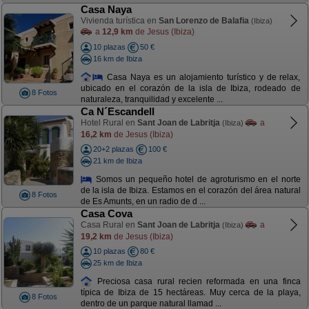
Casa Naya
Vivienda turística en
San Lorenzo de Balafia
(Ibiza)
a
12,9 km
de Jesus (Ibiza)
10 plazas
50 €
16 km de Ibiza
Casa Naya es un alojamiento turístico y de relax,
ubicado en el corazón de la isla de Ibiza, rodeado de
8 Fotos
naturaleza, tranquilidad y excelente ...
Ca N´Escandell
Hotel Rural en
Sant Joan de Labritja
a
(Ibiza)
16,2 km
de Jesus (Ibiza)
20+2 plazas
100 €
21 km de Ibiza
Somos un pequeño hotel de agroturismo en el norte
de la isla de Ibiza. Estamos en el corazón del área natural
8 Fotos
de Es Amunts, en un radio de d ...
Casa Cova
Casa Rural en
Sant Joan de Labritja
a
(Ibiza)
19,2 km
de Jesus (Ibiza)
10 plazas
80 €
25 km de Ibiza
Preciosa casa rural recien reformada en una finca
típica de Ibiza de 15 hectáreas. Muy cerca de la playa,
8 Fotos
dentro de un parque natural llamad ...