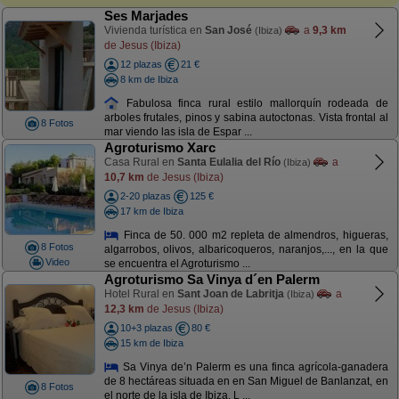
Ses Marjades
Vivienda turística en
San José
a
9,3 km
(Ibiza)
de Jesus (Ibiza)
12 plazas
21 €
8 km de Ibiza
Fabulosa finca rural estilo mallorquín rodeada de
arboles frutales, pinos y sabina autoctonas. Vista frontal al
8 Fotos
mar viendo las isla de Espar ...
Agroturismo Xarc
Casa Rural en
Santa Eulalia del Río
a
(Ibiza)
10,7 km
de Jesus (Ibiza)
2-20 plazas
125 €
17 km de Ibiza
Finca de 50. 000 m2 repleta de almendros, higueras,
8 Fotos
algarrobos, olivos, albaricoqueros, naranjos,..., en la que
Video
se encuentra el Agroturismo ...
Agroturismo Sa Vinya d´en Palerm
Hotel Rural en
Sant Joan de Labritja
a
(Ibiza)
12,3 km
de Jesus (Ibiza)
10+3 plazas
80 €
15 km de Ibiza
Sa Vinya de’n Palerm es una finca agrícola-ganadera
de 8 hectáreas situada en en San Miguel de Banlanzat, en
8 Fotos
el norte de la isla de Ibiza. L ...