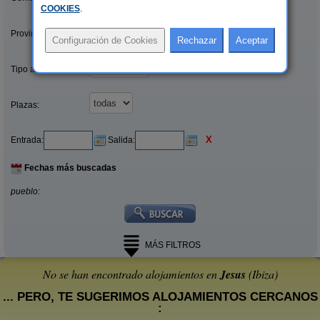
COOKIES
.
Provincias/Islas:
Tipo alquiler:
Plazas:
X
Entrada:
Salida:
Fechas más buscadas
pueblo:
MÁS FILTROS
No se han encontrado alojamientos en
Jesus
(Ibiza)
... PERO, TE SUGERIMOS ALOJAMIENTOS CERCANOS
: