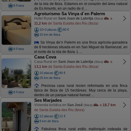
de la isla de Ibiza. Estamos en el corazón del área natural
8 Fotos
de Es Amunts, en un radio de d ...
Agroturismo Sa Vinya d´en Palerm
Hotel Rural en
Sant Joan de Labritja
a
(Ibiza)
11,2 km
de Santa Eulalia des Riu (Ibiza)
10+3 plazas
80 €
15 km de Ibiza
Sa Vinya de’n Palerm es una finca agrícola-ganadera
de 8 hectáreas situada en en San Miguel de Banlanzat, en
8 Fotos
el norte de la isla de Ibiza. L ...
Casa Cova
Casa Rural en
Sant Joan de Labritja
a
(Ibiza)
13,1 km
de Santa Eulalia des Riu (Ibiza)
10 plazas
80 €
25 km de Ibiza
Preciosa casa rural recien reformada en una finca
típica de Ibiza de 15 hectáreas. Muy cerca de la playa,
8 Fotos
dentro de un parque natural llamad ...
Ses Marjades
Vivienda turística en
San José
a
18,7 km
(Ibiza)
de Santa Eulalia des Riu (Ibiza)
12 plazas
21 €
8 km de Ibiza
Fabulosa finca rural estilo mallorquín rodeada de