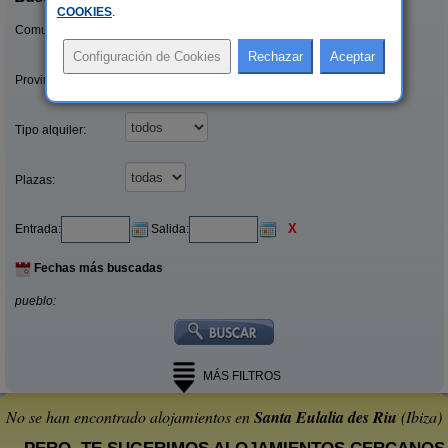
COOKIES
.
Comunidades:
Provincias/Islas:
Tipo alquiler:
Plazas:
X
Entrada:
Salida:
Fechas más buscadas
pueblo:
MÁS FILTROS
No se han encontrado alojamientos en
Santa Eulalia des Riu
(Ibiza)