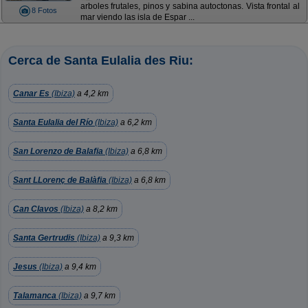
arboles frutales, pinos y sabina autoctonas. Vista frontal al
8 Fotos
mar viendo las isla de Espar ...
Cerca de Santa Eulalia des Riu:
Canar Es
(Ibiza)
a 4,2 km
Santa Eulalia del Río
(Ibiza)
a 6,2 km
San Lorenzo de Balafia
(Ibiza)
a 6,8 km
Sant LLorenç de Balàfia
(Ibiza)
a 6,8 km
Can Clavos
(Ibiza)
a 8,2 km
Santa Gertrudis
(Ibiza)
a 9,3 km
Jesus
(Ibiza)
a 9,4 km
Talamanca
(Ibiza)
a 9,7 km