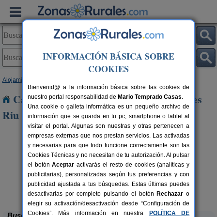
INFORMACIÓN BÁSICA SOBRE
COOKIES
Alojamientos
>
Baleares
>
Ibiza
> Santa Eulalia des Riu
Bienvenid@ a la información básica sobre las cookies de
Casas Rurales cerca de Santa Eulalia des
nuestro portal responsabilidad de
Mario Temprado Casas
.
Una cookie o galleta informática es un pequeño archivo de
Riu
información que se guarda en tu pc, smartphone o tablet al
visitar el portal. Algunas son nuestras y otras pertenecen a
empresas externas que nos prestan servicios. Las activadas
y necesarias para que todo funcione correctamente son las
Cookies Técnicas y no necesitan de tu autorización. Al pulsar
el botón
Aceptar
activarás el resto de cookies (analíticas y
publicitarias), personalizadas según tus preferencias y con
publicidad ajustada a tus búsquedas. Estas últimas puedes
Casa Cova
ers.
10 pers.
1 €
80 €
Sant Joan de Labritja (Ibiza)
desde
desactivarlas por completo pulsando el botón
Rechazar
o
elegir su activación/desactivación desde “Configuración de
Cookies”. Más información en nuestra
POLÍTICA DE
Buscar