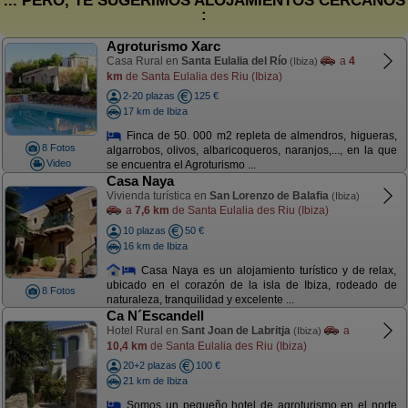
... PERO, TE SUGERIMOS ALOJAMIENTOS CERCANOS
:
Agroturismo Xarc
Casa Rural en
Santa Eulalia del Río
a
4
(Ibiza)
km
de Santa Eulalia des Riu (Ibiza)
2-20 plazas
125 €
17 km de Ibiza
Finca de 50. 000 m2 repleta de almendros, higueras,
8 Fotos
algarrobos, olivos, albaricoqueros, naranjos,..., en la que
Video
se encuentra el Agroturismo ...
Casa Naya
Vivienda turística en
San Lorenzo de Balafia
(Ibiza)
a
7,6 km
de Santa Eulalia des Riu (Ibiza)
10 plazas
50 €
16 km de Ibiza
Casa Naya es un alojamiento turístico y de relax,
ubicado en el corazón de la isla de Ibiza, rodeado de
8 Fotos
naturaleza, tranquilidad y excelente ...
Ca N´Escandell
Hotel Rural en
Sant Joan de Labritja
a
(Ibiza)
10,4 km
de Santa Eulalia des Riu (Ibiza)
20+2 plazas
100 €
21 km de Ibiza
Somos un pequeño hotel de agroturismo en el norte