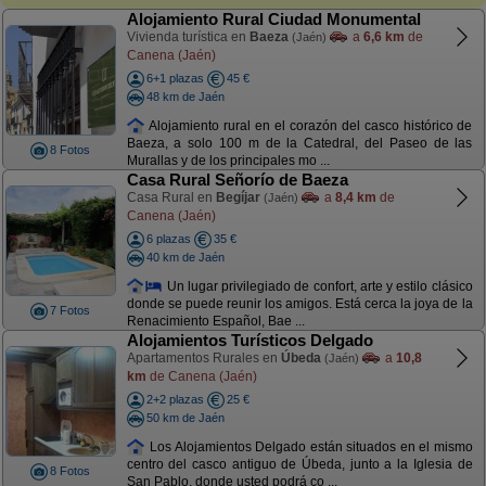
Alojamiento Rural Ciudad Monumental
Vivienda turística en
Baeza
a
6,6 km
de
(Jaén)
Canena (Jaén)
6+1 plazas
45 €
48 km de Jaén
Alojamiento rural en el corazón del casco histórico de
Baeza, a solo 100 m de la Catedral, del Paseo de las
8 Fotos
Murallas y de los principales mo ...
Casa Rural Señorío de Baeza
Casa Rural en
Begíjar
a
8,4 km
de
(Jaén)
Canena (Jaén)
6 plazas
35 €
40 km de Jaén
Un lugar privilegiado de confort, arte y estilo clásico
donde se puede reunir los amigos. Está cerca la joya de la
7 Fotos
Renacimiento Español, Bae ...
Alojamientos Turísticos Delgado
Apartamentos Rurales en
Úbeda
a
10,8
(Jaén)
km
de Canena (Jaén)
2+2 plazas
25 €
50 km de Jaén
Los Alojamientos Delgado están situados en el mismo
centro del casco antiguo de Úbeda, junto a la Iglesia de
8 Fotos
San Pablo, donde usted podrá co ...