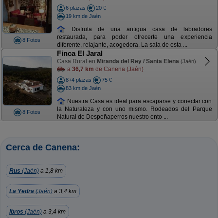
6 plazas
20 €
19 km de Jaén
Disfruta de una antigua casa de labradores
restaurada, para poder ofrecerte una experiencia
8 Fotos
diferente, relajante, acogedora. La sala de esta ...
Finca El Jaral
Casa Rural en
Miranda del Rey / Santa Elena
(Jaén)
a
36,7 km
de Canena (Jaén)
8+4 plazas
75 €
83 km de Jaén
Nuestra Casa es ideal para escaparse y conectar con
la Naturaleza y con uno mismo. Rodeados del Parque
8 Fotos
Natural de Despeñaperros nuestro ento ...
Cerca de Canena:
Rus
(Jaén)
a 1,8 km
La Yedra
(Jaén)
a 3,4 km
Ibros
(Jaén)
a 3,4 km