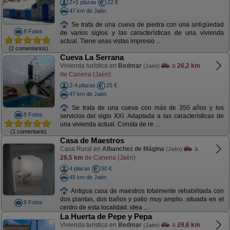
2+1 plazas
22 €
47 km de Jaén
Se trata de una cueva de piedra con una antigüedad
8 Fotos
de varios siglos y las características de una vivienda
actual. Tiene unas vistas impresio ...
(2 comentarios)
Cueva La Serrana
Vivienda turística en
Bedmar
a
26,2 km
(Jaén)
de Canena (Jaén)
2-4 plazas
25 €
47 km de Jaén
Se trata de una cueva con más de 350 años y los
8 Fotos
servicios del siglo XXI. Adaptada a las características de
una vivienda actual. Consta de re ...
(1 comentario)
Casa de Maestros
Casa Rural en
Albanchez de Mágina
a
(Jaén)
28,5 km
de Canena (Jaén)
4 plazas
50 €
45 km de Jaén
Antigua casa de maestros totalmente rehabilitada con
dos plantas, dos baños y patio muy amplio. situada en el
8 Fotos
centro de esta localidad. idea ...
La Huerta de Pepe y Pepa
Vivienda turística en
Bedmar
a
28,6 km
(Jaén)