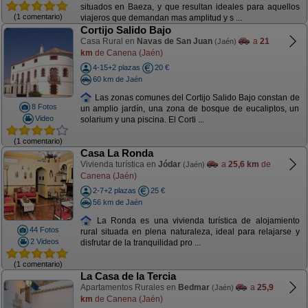
situados en Baeza, y que resultan ideales para aquellos
(1 comentario)
viajeros que demandan mas amplitud y s ...
Cortijo Salido Bajo
Casa Rural en
Navas de San Juan
a
21
(Jaén)
km
de Canena (Jaén)
4-15+2 plazas
20 €
60 km de Jaén
Las zonas comunes del Cortijo Salido Bajo constan de
8 Fotos
un amplio jardín, una zona de bosque de eucaliptos, un
Video
solarium y una piscina. El Corti ...
(1 comentario)
Casa La Ronda
Vivienda turística en
Jódar
a
25,6 km
de
(Jaén)
Canena (Jaén)
2-7+2 plazas
25 €
56 km de Jaén
La Ronda es una vivienda turística de alojamiento
44 Fotos
rural situada en plena naturaleza, ideal para relajarse y
2 Videos
disfrutar de la tranquilidad pro ...
(1 comentario)
La Casa de la Tercia
Apartamentos Rurales en
Bedmar
a
25,9
(Jaén)
km
de Canena (Jaén)