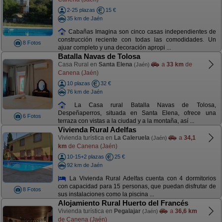
2-25 plazas
15 €
35 km de Jaén
Cabañas Imagina son cinco casas independientes de
construcción reciente con todas las comodidades. Un
8 Fotos
ajuar completo y una decoración apropi ...
Batalla Navas de Tolosa
Casa Rural en
Santa Elena
a
33 km
de
(Jaén)
Canena (Jaén)
10 plazas
32 €
76 km de Jaén
La Casa rural Batalla Navas de Tolosa,
Despeñaperros, situada en Santa Elena, ofrece una
6 Fotos
terraza con vistas a la ciudad y a la montaña, así ...
Vivienda Rural Adelfas
Vivienda turística en
La Caleruela
a
34,1
(Jaén)
km
de Canena (Jaén)
10-15+2 plazas
25 €
92 km de Jaén
La Vivienda Rural Adelfas cuenta con 4 dormitorios
con capacidad para 15 personas, que puedan disfrutar de
8 Fotos
sus instalaciones como la piscina ...
Alojamiento Rural Huerto del Francés
Vivienda turística en
Pegalajar
a
36,6 km
(Jaén)
de Canena (Jaén)