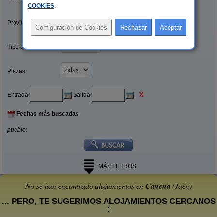
COOKIES
.
Provincias/Islas:
Tipo alquiler:
Plazas:
X
Entrada:
Salida:
Fechas más buscadas
pueblo:
MÁS FILTROS
No se han encontrado alojamientos en
Canena
(Jaén)
... PERO, TE SUGERIMOS ALOJAMIENTOS CERCANOS
: