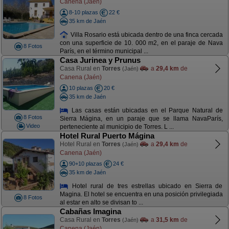
Canena (Jaén)
8-10 plazas
22 €
35 km de Jaén
Villa Rosario está ubicada dentro de una finca cercada
con una superficie de 10. 000 m2, en el paraje de Nava
8 Fotos
París, en el término municipal ...
Casa Jurinea y Prunus
Casa Rural en
Torres
a
29,4 km
de
(Jaén)
Canena (Jaén)
10 plazas
20 €
35 km de Jaén
Las casas están ubicadas en el Parque Natural de
8 Fotos
Sierra Mágina, en un paraje que se llama NavaParís,
Video
perteneciente al municipio de Torres. L ...
Hotel Rural Puerto Mágina
Hotel Rural en
Torres
a
29,4 km
de
(Jaén)
Canena (Jaén)
90+10 plazas
24 €
35 km de Jaén
Hotel rural de tres estrellas ubicado en Sierra de
Magina. El hotel se encuentra en una posición privilegiada
8 Fotos
al estar en alto se divisan to ...
Cabañas Imagina
Casa Rural en
Torres
a
31,5 km
de
(Jaén)
Canena (Jaén)