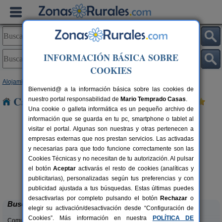
INFORMACIÓN BÁSICA SOBRE
COOKIES
Alojamientos
>
Andalucía
>
Jaén
> Canena
Bienvenid@ a la información básica sobre las cookies de
Casas Rurales cerca de Canena
nuestro portal responsabilidad de
Mario Temprado Casas
.
Una cookie o galleta informática es un pequeño archivo de
información que se guarda en tu pc, smartphone o tablet al
visitar el portal. Algunas son nuestras y otras pertenecen a
empresas externas que nos prestan servicios. Las activadas
y necesarias para que todo funcione correctamente son las
Cookies Técnicas y no necesitan de tu autorización. Al pulsar
el botón
Aceptar
activarás el resto de cookies (analíticas y
Casa La Ronda
rs.
2-7+2 pers.
publicitarias), personalizadas según tus preferencias y con
 €
25 €
Jódar (Jaén)
desde
publicidad ajustada a tus búsquedas. Estas últimas puedes
desactivarlas por completo pulsando el botón
Rechazar
o
Buscar
elegir su activación/desactivación desde “Configuración de
Cookies”. Más información en nuestra
POLÍTICA DE
Comunidades: