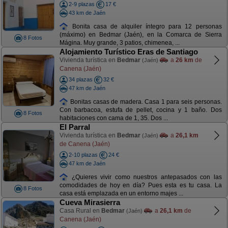
2-9 plazas
17 €
43 km de Jaén
Bonita casa de alquiler íntegro para 12 personas
(máximo) en Bedmar (Jaén), en la Comarca de Sierra
8 Fotos
Mágina. Muy grande, 3 patios, chimenea, ...
Alojamiento Turístico Eras de Santiago
Vivienda turística en
Bedmar
a
26 km
de
(Jaén)
Canena (Jaén)
34 plazas
32 €
47 km de Jaén
Bonitas casas de madera. Casa 1 para seis personas.
Con barbacoa, estufa de pellet, cocina y 1 baño. Dos
8 Fotos
habitaciones con cama de 1, 35. Dos ...
El Parral
Vivienda turística en
Bedmar
a
26,1 km
(Jaén)
de Canena (Jaén)
2-10 plazas
24 €
47 km de Jaén
¿Quieres vivir como nuestros antepasados con las
comodidades de hoy en día? Pues esta es tu casa. La
8 Fotos
casa está emplazada en un entorno majes ...
Cueva Mirasierra
Casa Rural en
Bedmar
a
26,1 km
de
(Jaén)
Canena (Jaén)