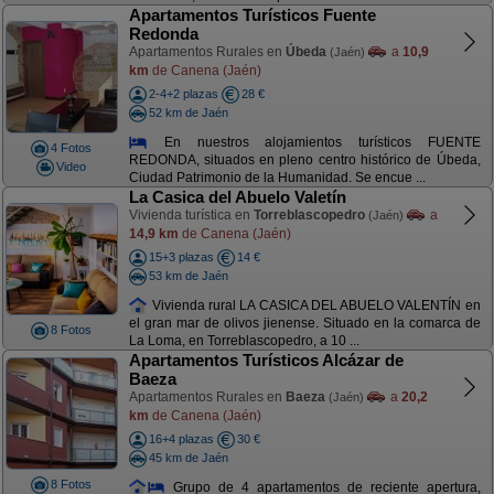
Apartamentos Turísticos Fuente
Redonda
Apartamentos Rurales en
Úbeda
a
10,9
(Jaén)
km
de Canena (Jaén)
2-4+2 plazas
28 €
52 km de Jaén
En nuestros alojamientos turísticos FUENTE
4 Fotos
REDONDA, situados en pleno centro histórico de Úbeda,
Video
Ciudad Patrimonio de la Humanidad. Se encue ...
La Casica del Abuelo Valetín
Vivienda turística en
Torreblascopedro
a
(Jaén)
14,9 km
de Canena (Jaén)
15+3 plazas
14 €
53 km de Jaén
Vivienda rural LA CASICA DEL ABUELO VALENTÍN en
el gran mar de olivos jienense. Situado en la comarca de
8 Fotos
La Loma, en Torreblascopedro, a 10 ...
Apartamentos Turísticos Alcázar de
Baeza
Apartamentos Rurales en
Baeza
a
20,2
(Jaén)
km
de Canena (Jaén)
16+4 plazas
30 €
45 km de Jaén
8 Fotos
Grupo de 4 apartamentos de reciente apertura,