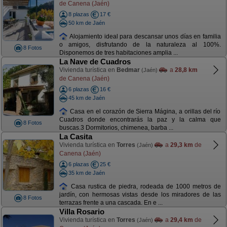
de Canena (Jaén)
8 plazas
17 €
50 km de Jaén
Alojamiento ideal para descansar unos días en familia
o amigos, disfrutando de la naturaleza al 100%.
8 Fotos
Disponemos de tres habitaciones amplia ...
La Nave de Cuadros
Vivienda turística en
Bedmar
a
28,8 km
(Jaén)
de Canena (Jaén)
6 plazas
16 €
45 km de Jaén
Casa en el corazón de Sierra Mágina, a orillas del río
Cuadros donde encontrarás la paz y la calma que
8 Fotos
buscas.3 Dormitorios, chimenea, barba ...
La Casita
Vivienda turística en
Torres
a
29,3 km
de
(Jaén)
Canena (Jaén)
6 plazas
25 €
35 km de Jaén
Casa rustica de piedra, rodeada de 1000 metros de
jardín, con hermosas vistas desde los miradores de las
8 Fotos
terrazas frente a una cascada. En e ...
Villa Rosario
Vivienda turística en
Torres
a
29,4 km
de
(Jaén)