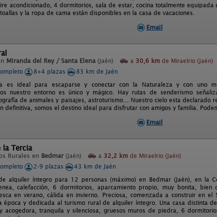
ire acondicionado, 4 dormitorios, sala de estar, cocina totalmente equipada 
toallas y la ropa de cama están disponibles en la casa de vacaciones.
Email
ral
en
Miranda del Rey / Santa Elena
(Jaén)
a
30,6 km
de Miraelrio (Jaén)
completo
8+4 plazas
83 km de Jaén
a es ideal para escaparse y conectar con la Naturaleza y con uno 
os nuestro entorno es único y mágico. Hay rutas de senderismo señaliz
grafía de animales y paisajes, astroturismo... Nuestro cielo esta declarado re
n definitiva, somos el destino ideal para disfrutar con amigos y familia. Po
Email
 la Tercia
os Rurales en
Bedmar
(Jaén)
a
32,2 km
de Miraelrio (Jaén)
completo
2-9 plazas
43 km de Jaén
 de alquiler íntegro para 12 personas (máximo) en Bedmar (Jaén), en la 
enea, calefacción, 6 dormitorios, aparcamiento propio, muy bonita, bien
esca en verano, cálida en invierno. Preciosa, comenzada a construir en el 
a época y dedicada al turismo rural de alquiler íntegro. Una casa distinta de
 acogedora, tranquila y silenciosa, gruesos muros de piedra, 6 dormitor