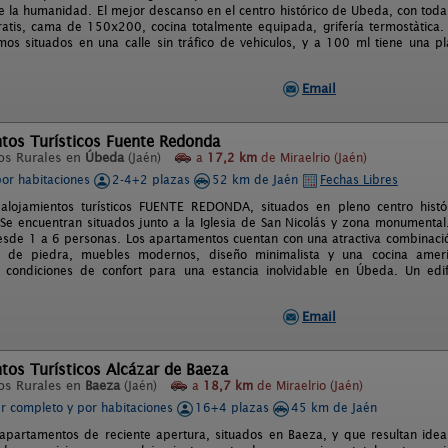
e la humanidad. El mejor descanso en el centro histórico de Ubeda, con toda
gratis, cama de 150x200, cocina totalmente equipada, grifería termostàtica.
os situados en una calle sin tráfico de vehiculos, y a 100 ml tiene una p
Email
tos Turísticos Fuente Redonda
os Rurales en
Úbeda
(Jaén)
a
17,2 km
de Miraelrio (Jaén)
por habitaciones
2-4+2 plazas
52 km de Jaén
Fechas Libres
 alojamientos turísticos FUENTE REDONDA, situados en pleno centro hist
e encuentran situados junto a la Iglesia de San Nicolás y zona monumenta
sde 1 a 6 personas. Los apartamentos cuentan con una atractiva combinació
de piedra, muebles modernos, diseño minimalista y una cocina ameri
 condiciones de confort para una estancia inolvidable en Úbeda. Un edif
.
Email
os Turísticos Alcázar de Baeza
os Rurales en
Baeza
(Jaén)
a
18,7 km
de Miraelrio (Jaén)
er completo y por habitaciones
16+4 plazas
45 km de Jaén
partamentos de reciente apertura, situados en Baeza, y que resultan ide