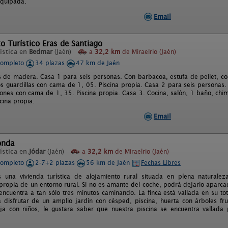
equipada.
Email
o Turístico Eras de Santiago
ística en
Bedmar
(Jaén)
a
32,2 km
de Miraelrio (Jaén)
completo
34 plazas
47 km de Jaén
s de madera. Casa 1 para seis personas. Con barbacoa, estufa de pellet, c
s guardillas con cama de 1, 05. Piscina propia. Casa 2 para seis personas
iones con cama de 1, 35. Piscina propia. Casa 3. Cocina, salón, 1 baño, ch
cina propia.
Email
onda
ística en
Jódar
(Jaén)
a
32,2 km
de Miraelrio (Jaén)
completo
2-7+2 plazas
56 km de Jaén
Fechas Libres
una vivienda turística de alojamiento rural situada en plena naturaleza
propia de un entorno rural. Si no es amante del coche, podrá dejarlo aparcado
encuentra a tan sólo tres minutos caminando. La finca está vallada en su tot
disfrutar de un amplio jardín con césped, piscina, huerta con árboles fru
iaja con niños, le gustara saber que nuestra piscina se encuentra vallada