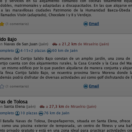
d y servicios en su alojamiento contando con cocinas totalmente equi
 dobles, matrimoniales y adaptadas a discapacitados. En las que alojarse e
a a las maravillosas ciudades Patrimonio de la Humanidad Baeza-Úbeda 
llamados Visón (adaptado), Chocolate I y II y Verdejo.
Email
(1 comentario)
lido Bajo
en
Navas de San Juan
(Jaén)
a
21,2 km
de Miraelrio (Jaén)
completo
4-15+2 plazas
60 km de Jaén
munes del Cortijo Salido Bajo constan de un amplio jardín, una zona de 
Cortijo cuenta con dos alojamientos rurales, la Casa Grande y la Casa del M
e un mismo edificio por lo que pueden alquilarse de manera conjunta y aloja
 la finca Cortijo Salido Bajo, se ncuentra proxima Sierra Morena donde 
demás podrá disfrutar de diversas actividades así como golf disfrutando de l
Email
(1 comentario)
vas de Tolosa
en
Santa Elena
(Jaén)
a
27,3 km
de Miraelrio (Jaén)
completo
10 plazas
76 km de Jaén
l Batalla Navas de Tolosa, Despeñaperros, situada en Santa Elena, ofrece 
í como una piscina exterior de temporada, un centro de fitness y una ba
nto privado gratuito y está en una zona ideal para practicar actividades c