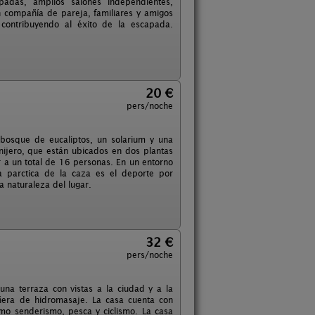
padas, amplios salones independientes,
n compañía de pareja, familiares y amigos
contribuyendo al éxito de la escapada.
20 €
pers/noche
bosque de eucaliptos, un solarium y una
anijero, que están ubicados en dos plantas
r a un total de 16 personas. En un entorno
la parctica de la caza es el deporte por
a naturaleza del lugar.
32 €
pers/noche
una terraza con vistas a la ciudad y a la
ñera de hidromasaje. La casa cuenta con
omo senderismo, pesca y ciclismo. La casa