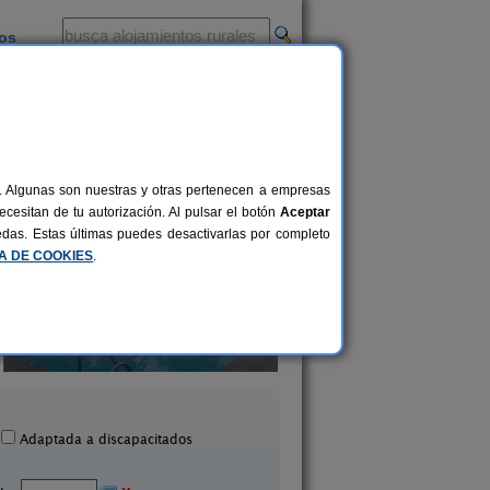
ios
-
al. Algunas son nuestras y otras pertenecen a empresas
cesitan de tu autorización. Al pulsar el botón
Aceptar
uedas. Estas últimas puedes desactivarlas por completo
CA DE COOKIES
.
La Casa del Olivo
Albulén
2-10 pers.
25 €
Cazorla (Jaén)
Cazorla (Jaén)
desde
Adaptada a discapacitados