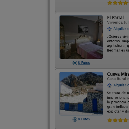
El Parral
Vivienda tur
Alquiler 
¿Quieres viv
entorno maj
agricultura, 
Bedmar es un
8 Fotos
Cueva Mira
Casa Rural 
Alquiler 
Se trata de 
impresionante
la provincia 
gran belleza
explotar y di
8 Fotos