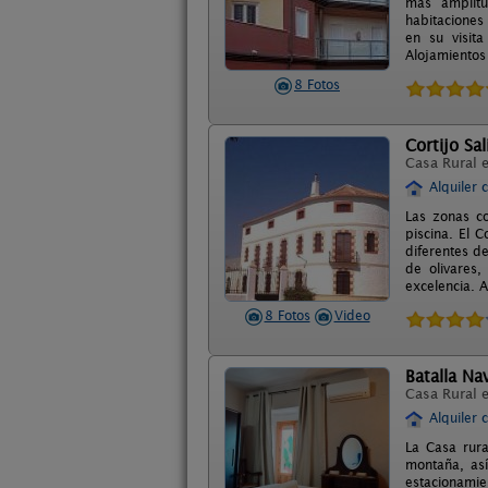
mas amplitu
habitaciones
en su visit
Alojamientos 
8 Fotos
Cortijo Sa
Casa Rural 
Alquiler 
Las zonas co
piscina. El 
diferentes d
de olivares,
excelencia. A
8 Fotos
Video
Batalla Na
Casa Rural 
Alquiler 
La Casa rura
montaña, as
estacionamie