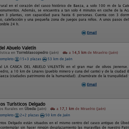
rural en el corazón del casco histórico de Baeza, a solo 100 m de la Cate
monumentos. Además, se encuentra a tan solo 4 minutos en coche de la Ac
 en 3 plantas, con capacidad para hasta 6 personas. Cuenta con 3 dormit
o, calefacción y una pequeña zona de juegos para niños. A unos pasos del
onible 24 h.
Email
del Abuelo Valetín
ística en
Torreblascopedro
(Jaén)
a
14,5 km
de Miraelrio (Jaén)
completo
15+3 plazas
53 km de Jaén
ral LA CASICA DEL ABUELO VALENTÍN en el gran mar de olivos jienense
edro, a 10 km de Linares (pueblo minero y cuna del cante) y de la ciudad 
aeza (ciudades patrimonio de la humanidad). ¡Enamórate de la tranquilidad y
Email
os Turísticos Delgado
os Rurales en
Úbeda
(Jaén)
a
17,1 km
de Miraelrio (Jaén)
completo
2+2 plazas
50 km de Jaén
ntos Delgado están situados en el mismo centro del casco antiguo de Úbeda
contemplar sin hacer ningún desplazamiento las maravillas de nuestro Patr