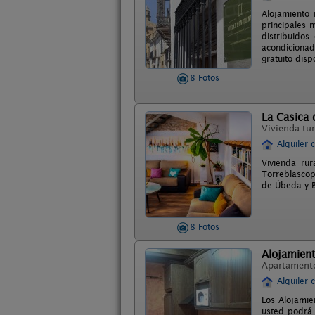
Alojamiento 
principales 
distribuidos
acondicionad
gratuito disp
8 Fotos
La Casica 
Vivienda tur
Alquiler 
Vivienda ru
Torreblascop
de Úbeda y B
8 Fotos
Alojamient
Apartament
Alquiler 
Los Alojamie
usted podrá 