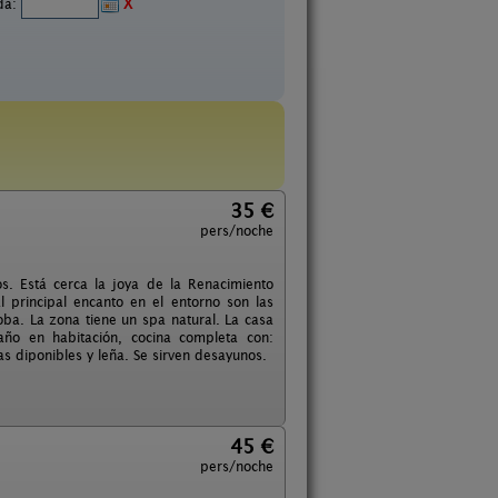
ida:
X
35 €
pers/noche
os. Está cerca la joya de la Renacimiento
l principal encanto en el entorno son las
ba. La zona tiene un spa natural. La casa
baño en habitación, cocina completa con:
as diponibles y leña. Se sirven desayunos.
45 €
pers/noche