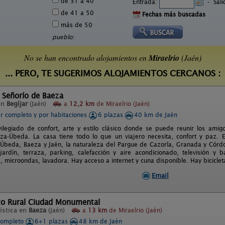
de 31 a 40
Entrada:
-
Sal
de 41 a 50
Fechas más buscadas
más de 50
pueblo:
No se han encontrado alojamientos en
Miraelrio
(Jaén)
... PERO, TE SUGERIMOS ALOJAMIENTOS CERCANOS :
 Señorío de Baeza
en
Begíjar
(Jaén)
a
12,2 km
de Miraelrio (Jaén)
er completo y por habitaciones
6 plazas
40 km de Jaén
vilegiado de confort, arte y estilo clásico donde se puede reunir los amig
za-Úbeda. La casa tiene todo lo que un viajero necesita, confort y paz. E
Úbeda, Baeza y Jaén, la naturaleza del Pargue de Cazorla, Granada y Córdo
ardín, terraza, parking, calefacción y aire acondicionado, televisión y 
, microondas, lavadora. Hay acceso a internet y cuna disponible. Hay biciclet
Email
to Rural Ciudad Monumental
ística en
Baeza
(Jaén)
a
13 km
de Miraelrio (Jaén)
completo
6+1 plazas
48 km de Jaén