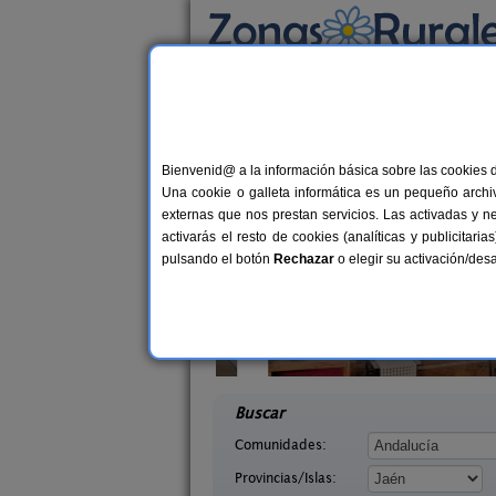
Busca por alojamiento
Alojamientos
>
Andalucía
>
Jaén
> Miraelrio
Casas Rurales cerca 
Bienvenid@ a la información básica sobre las cookies 
Una cookie o galleta informática es un pequeño archiv
externas que nos prestan servicios. Las activadas y n
activarás el resto de cookies (analíticas y publicita
pulsando el botón
Rechazar
o elegir su activación/de
s Cueva
Casa La Ronda
2-8+2 pers.
2-7+
29 €
Jaén)
Jódar (Jaén)
desde
desd
Buscar
Comunidades:
Provincias/Islas: