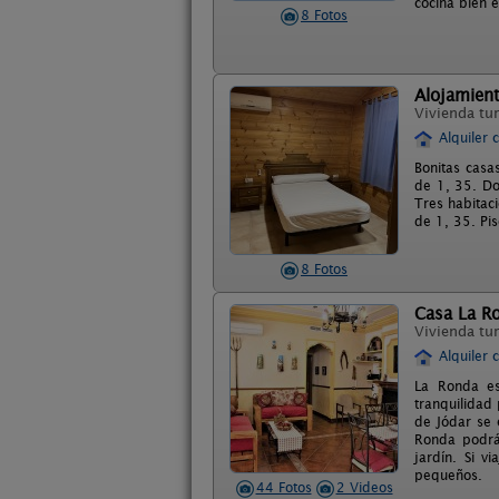
cocina bien 
8 Fotos
Alojamient
Vivienda tur
Alquiler 
Bonitas casa
de 1, 35. Do
Tres habitac
de 1, 35. Pis
8 Fotos
Casa La R
Vivienda tur
Alquiler 
La Ronda es 
tranquilidad 
de Jódar se 
Ronda podrá 
jardín. Si v
pequeños.
44 Fotos
2 Videos