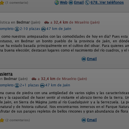
Web
Email
678..Ver teléfonos
(1 comentario)
ística en
Bedmar
(Jaén)
a
32,4 km
de Miraelrio (Jaén)
completo
2-10 plazas
47 km de Jaén
ir como nuestros antepasados con las comodidades de hoy en día? Pues esta
estuoso, en Bedmar un bonito pueblo de la provincia de Jaén, en dónde 
que ha estado basada principalmente en el cultivo del olivar. Para quienes a
a buena elección; destacan lugares como el nacimiento del río cuadros, y el 
Email
sierra
en
Bedmar
(Jaén)
a
32,4 km
de Miraelrio (Jaén)
completo
2+1 plazas
47 km de Jaén
una cueva de piedra con una antigüedad de varios siglos y las características
s y la capacidad de hacer sentir al visitante el abrazo tierno de la tierra. 
de Jaén, en Sierra de Mágina junto al río Guadalquivir y a la Serrezuela. La 
 natural y de historia cultural. Nos encontrarnos inmersos en el Parque Natur
sfrutar de sus parajes repletos de bellos rincones y gran abundancia de flora
Email
(2 comentarios)