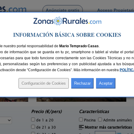
Anúnciate gratis
Acceso Propietar
Busca por pueblo
INFORMACIÓN BÁSICA SOBRE COOKIES
de Miraelrio
de nuestro portal responsabilidad de
Mario Temprado Casas
.
o de información que se guarda en tu pc, smartphone o tablet al visitar el port
ecesarias para que todo funcione correctamente son las Cookies Técnicas y no ne
rias), personalizadas según tus preferencias y con publicidad ajustada a tus búsq
sactivación desde “Configuración de Cookies”. Más información en nuestra
POLÍTI
Alojamiento Los Valeros
2 pers.
15-20+7 pers.
25 €
25 €
Beas de Segura (Jaén)
e
desde
Precio (€/pers)
Características
de 1 a 20
Piscina
Admite animales
de 21 a 30
Mostrar más características