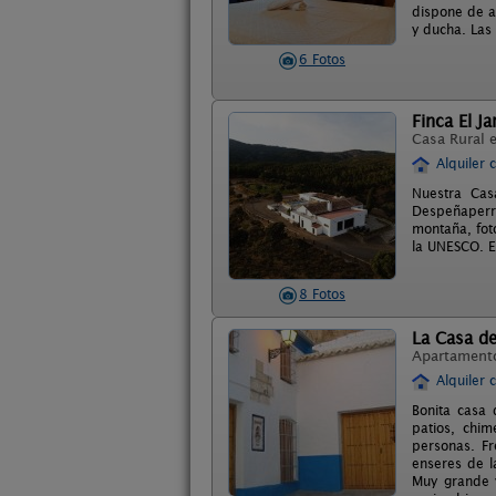
dispone de a
y ducha. Las 
6 Fotos
Finca El Ja
Casa Rural 
Alquiler 
Nuestra Cas
Despeñaperr
montaña, foto
la UNESCO. E
8 Fotos
La Casa de
Apartament
Alquiler 
Bonita casa
patios, chim
personas. Fr
enseres de l
Muy grande y