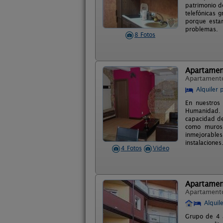
patrimonio d
telefónicas 
porque estam
problemas.
8 Fotos
Apartamen
Apartament
Alquiler 
En nuestros
Humanidad. S
capacidad de
como muros 
inmejorables
instalaciones
4 Fotos
Video
Apartament
Apartament
Alquil
Grupo de 4 a