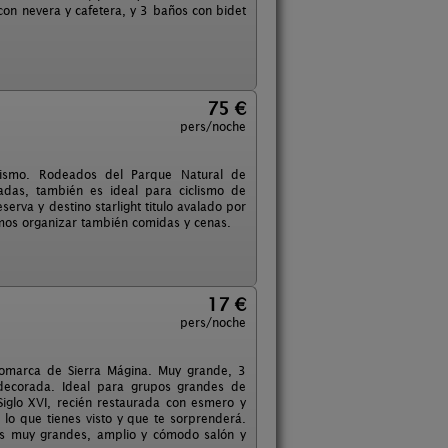
con nevera y cafetera, y 3 baños con bidet
75 €
pers/noche
mismo. Rodeados del Parque Natural de
adas, también es ideal para ciclismo de
serva y destino starlight titulo avalado por
demos organizar también comidas y cenas.
17 €
pers/noche
Comarca de Sierra Mágina. Muy grande, 3
 decorada. Ideal para grupos grandes de
Siglo XVI, recién restaurada con esmero y
 lo que tienes visto y que te sorprenderá.
ios muy grandes, amplio y cómodo salón y