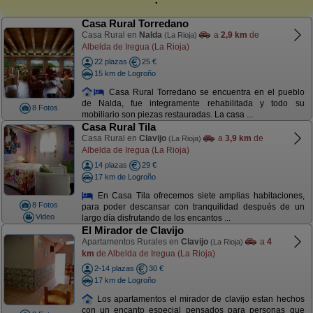
Casa Rural Torredano
Casa Rural en
Nalda
a
2,9 km
de
(La Rioja)
Albelda de Iregua (La Rioja)
22 plazas
25 €
15 km de Logroño
Casa Rural Torredano se encuentra en el pueblo
de Nalda, fue integramente rehabilitada y todo su
8 Fotos
mobiliario son piezas restauradas. La casa ...
Casa Rural Tila
Casa Rural en
Clavijo
a
3,9 km
de
(La Rioja)
Albelda de Iregua (La Rioja)
14 plazas
29 €
17 km de Logroño
En Casa Tila ofrecemos siete amplias habitaciones,
8 Fotos
para poder descansar con tranquilidad después de un
Video
largo día disfrutando de los encantos ...
El Mirador de Clavijo
Apartamentos Rurales en
Clavijo
a
4
(La Rioja)
km
de Albelda de Iregua (La Rioja)
2-14 plazas
30 €
17 km de Logroño
Los apartamentos el mirador de clavijo estan hechos
con un encanto especial pensados para personas que