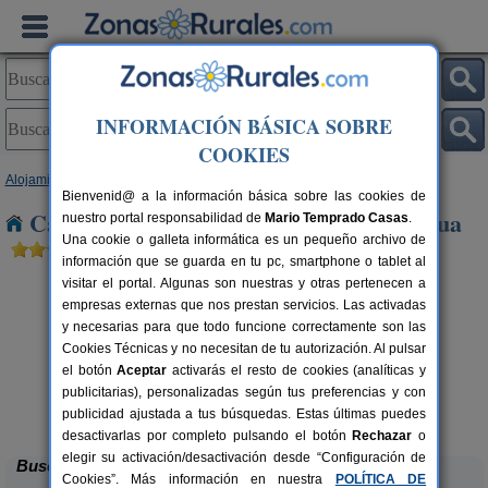
INFORMACIÓN BÁSICA SOBRE
COOKIES
Alojamientos
>
La Rioja
> Albelda de Iregua
Bienvenid@ a la información básica sobre las cookies de
Casas Rurales cerca de Albelda de Iregua
nuestro portal responsabilidad de
Mario Temprado Casas
.
Una cookie o galleta informática es un pequeño archivo de
información que se guarda en tu pc, smartphone o tablet al
visitar el portal. Algunas son nuestras y otras pertenecen a
empresas externas que nos prestan servicios. Las activadas
y necesarias para que todo funcione correctamente son las
Cookies Técnicas y no necesitan de tu autorización. Al pulsar
el botón
Aceptar
activarás el resto de cookies (analíticas y
publicitarias), personalizadas según tus preferencias y con
Casa Rural Cerro de Mirabel
rs.
8+6 pers.
 €
25 €
publicidad ajustada a tus búsquedas. Estas últimas puedes
Grañón (La Rioja)
desde
desactivarlas por completo pulsando el botón
Rechazar
o
elegir su activación/desactivación desde “Configuración de
Buscar
Cookies”. Más información en nuestra
POLÍTICA DE