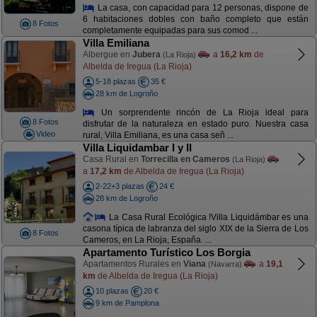
La casa, con capacidad para 12 personas, dispone de
6 habitaciones dobles con baño completo que están
8 Fotos
completamente equipadas para sus comod ...
Villa Emiliana
Albergue en
Jubera
a
16,2 km
de
(La Rioja)
Albelda de Iregua (La Rioja)
5-18 plazas
35 €
28 km de Logroño
Un sorprendente rincón de La Rioja ideal para
8 Fotos
disfrutar de la naturaleza en estado puro. Nuestra casa
Video
rural, Villa Emiliana, es una casa señ ...
Villa Liquidambar I y II
Casa Rural en
Torrecilla en Cameros
(La Rioja)
a
17,2 km
de Albelda de Iregua (La Rioja)
2-22+3 plazas
24 €
28 km de Logroño
La Casa Rural Ecológica !Villa Liquidámbar es una
casona típica de labranza del siglo XIX de la Sierra de Los
8 Fotos
Cameros, en La Rioja, España. ...
Apartamento Turístico Los Borgia
Apartamentos Rurales en
Viana
a
19,1
(Navarra)
km
de Albelda de Iregua (La Rioja)
10 plazas
20 €
9 km de Pamplona