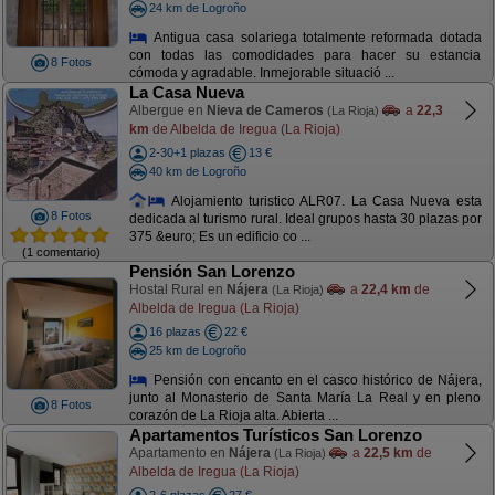
24 km de Logroño
Antigua casa solariega totalmente reformada dotada
con todas las comodidades para hacer su estancia
8 Fotos
cómoda y agradable. Inmejorable situació ...
La Casa Nueva
Albergue en
Nieva de Cameros
a
22,3
(La Rioja)
km
de Albelda de Iregua (La Rioja)
2-30+1 plazas
13 €
40 km de Logroño
Alojamiento turistico ALR07. La Casa Nueva esta
8 Fotos
dedicada al turismo rural. Ideal grupos hasta 30 plazas por
375 &euro; Es un edificio co ...
(1 comentario)
Pensión San Lorenzo
Hostal Rural en
Nájera
a
22,4 km
de
(La Rioja)
Albelda de Iregua (La Rioja)
16 plazas
22 €
25 km de Logroño
Pensión con encanto en el casco histórico de Nájera,
junto al Monasterio de Santa María La Real y en pleno
8 Fotos
corazón de La Rioja alta. Abierta ...
Apartamentos Turísticos San Lorenzo
Apartamento en
Nájera
a
22,5 km
de
(La Rioja)
Albelda de Iregua (La Rioja)