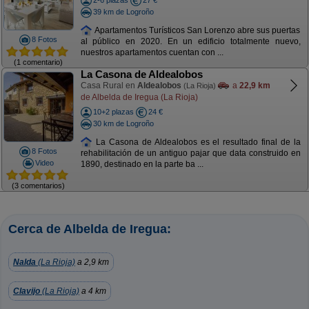
2-6 plazas
27 €
39 km de Logroño
Apartamentos Turísticos San Lorenzo abre sus puertas
8 Fotos
al público en 2020. En un edificio totalmente nuevo,
nuestros apartamentos cuentan con ...
(1 comentario)
La Casona de Aldealobos
Casa Rural en
Aldealobos
a
22,9 km
(La Rioja)
de Albelda de Iregua (La Rioja)
10+2 plazas
24 €
30 km de Logroño
La Casona de Aldealobos es el resultado final de la
8 Fotos
rehabilitación de un antiguo pajar que data construido en
Video
1890, destinado en la parte ba ...
(3 comentarios)
Cerca de Albelda de Iregua:
Nalda
(La Rioja)
a 2,9 km
Clavijo
(La Rioja)
a 4 km