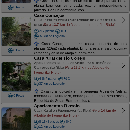
Casa Tía Upe, está en un edificio de 3 plantas. Es la
planta baja con su entrada, exterior independiente y
8 Fotos
privado. Tien un dormitorio, con ...
Casa Concejos
Casa Rural en
Velilla / San Román de Cameros
(La
a
13,7 km
de Albelda de Iregua (La Rioja)
Rioja)
2+2 plazas
40 €
37 km de Logroño
Casa Concejos, es una casita pequeña, de dos
plantas (20m2 cada planta). En una está el salón-cocina-
8 Fotos
comedor y en la de abajo el dormitorio ...
Casa rural del Tío Conejo
Apartamentos Rurales en
Velilla / San Román de
Cameros
a
13,7 km
de Albelda de
(La Rioja)
Iregua (La Rioja)
4-8+2 plazas
30 €
37 km de Logroño
Casa rural ubicada en la pequeña Aldea de Velilla,
8 Fotos
rodeada de Naturaleza, donde podras hacer senderismo,
Recogida de Setas, Berrea de los ci ...
Apartamentos Olasolo
Casa Rural en
Fuenmayor
a
14 km
de
(La Rioja)
Albelda de Iregua (La Rioja)
8-16+4 plazas
30 €
12 km de Logroño