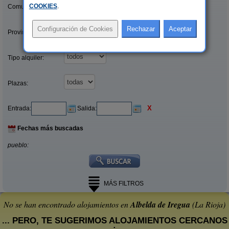
COOKIES
.
Comunidades:
Provincias/Islas:
Tipo alquiler:
Plazas:
X
Entrada:
Salida:
Fechas más buscadas
pueblo:
MÁS FILTROS
No se han encontrado alojamientos en
Albelda de Iregua
(La Rioja)
... PERO, TE SUGERIMOS ALOJAMIENTOS CERCANOS
: