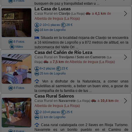
8 Fotos
busquen de paz y tranquilidad estan u ...
La Casa de Lucas
Casa Rural en
Clavijo
a
4,1 km
de
(La Rioja)
Albelda de Iregua (La Rioja)
2-10+1 plazas
28 €
16 km de Logroño
Situada en la localidad riojana de Clavijo se encuentra
8 Fotos
a 16 kilómetros de Logroño y a 872 metros de altitud, en la
Video
subcomarca del Valle Ori ...
Casa del Cañón de Río Leza
Casa Rural en
Trevijano / Soto en Cameros
(La
a
7,5 km
de Albelda de Iregua (La Rioja)
Rioja)
6+2 plazas
23 €
25 km de Logroño
Ven a disfrutar de la Naturaleza, a comer unas
chuletillas al sarmiento, a beber un buen vino, a gozar de
8 Fotos
la compañia de tu familia o de tus ...
Casa Rural Saleros
Casa Rural en
Navarrete
a
10,4 km
de
(La Rioja)
Albelda de Iregua (La Rioja)
2-10+4 plazas
25 €
11 km de Logroño
Casa rural catalogada con 2 llaves en Rioja Turismo.
Navarrete es un bonito pueblo en el Camino de
8 Fotos