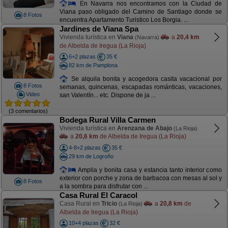
En Navarra nos encontramos con la Ciudad de
Viana paso obligado del Camino de Santiago donde se
8 Fotos
encuentra Apartamento Turistico Los Borgia. ...
Jardines de Viana Spa
Vivienda turística en
Viana
a
20,4 km
(Navarra)
de Albelda de Iregua (La Rioja)
6+2 plazas
35 €
82 km de Pamplona
Se alquila bonita y acogedora casita vacacional por
8 Fotos
semanas, quincenas, escapadas románticas, vacaciones,
Video
san Valentín... etc. Dispone de ja ...
(3 comentarios)
Bodega Rural Villa Carmen
Vivienda turística en
Arenzana de Abajo
(La Rioja)
a
20,6 km
de Albelda de Iregua (La Rioja)
4-8+2 plazas
35 €
29 km de Logroño
Amplia y bonita casa y estancia tanto interior como
exterior con porche y zona de barbacoa con mesas al sol y
8 Fotos
a la sombra para disfrutar con ...
Casa Rural El Caracol
Casa Rural en
Tricio
a
20,8 km
de
(La Rioja)
Albelda de Iregua (La Rioja)
10+4 plazas
32 €