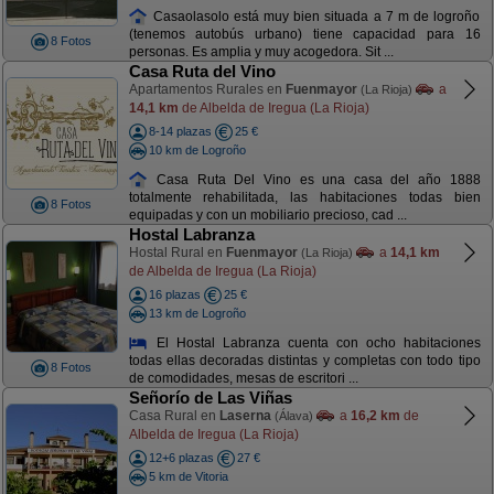
Casaolasolo está muy bien situada a 7 m de logroño
(tenemos autobús urbano) tiene capacidad para 16
8 Fotos
personas. Es amplia y muy acogedora. Sit ...
Casa Ruta del Vino
Apartamentos Rurales en
Fuenmayor
a
(La Rioja)
14,1 km
de Albelda de Iregua (La Rioja)
8-14 plazas
25 €
10 km de Logroño
Casa Ruta Del Vino es una casa del año 1888
totalmente rehabilitada, las habitaciones todas bien
8 Fotos
equipadas y con un mobiliario precioso, cad ...
Hostal Labranza
Hostal Rural en
Fuenmayor
a
14,1 km
(La Rioja)
de Albelda de Iregua (La Rioja)
16 plazas
25 €
13 km de Logroño
El Hostal Labranza cuenta con ocho habitaciones
todas ellas decoradas distintas y completas con todo tipo
8 Fotos
de comodidades, mesas de escritori ...
Señorío de Las Viñas
Casa Rural en
Laserna
a
16,2 km
de
(Álava)
Albelda de Iregua (La Rioja)
12+6 plazas
27 €
5 km de Vitoria