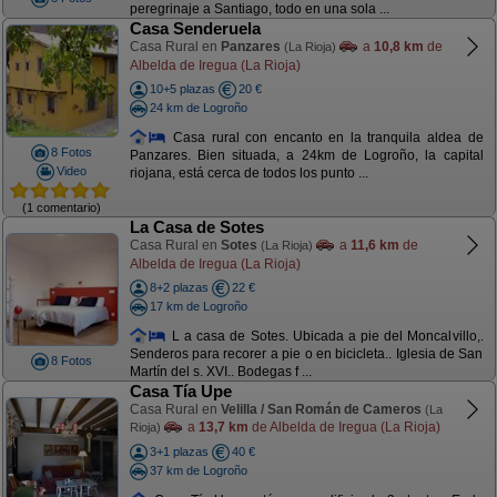
peregrinaje a Santiago, todo en una sola ...
Casa Senderuela
Casa Rural en
Panzares
a
10,8 km
de
(La Rioja)
Albelda de Iregua (La Rioja)
10+5 plazas
20 €
24 km de Logroño
Casa rural con encanto en la tranquila aldea de
8 Fotos
Panzares. Bien situada, a 24km de Logroño, la capital
Video
riojana, está cerca de todos los punto ...
(1 comentario)
La Casa de Sotes
Casa Rural en
Sotes
a
11,6 km
de
(La Rioja)
Albelda de Iregua (La Rioja)
8+2 plazas
22 €
17 km de Logroño
L a casa de Sotes. Ubicada a pie del Moncalvillo,.
Senderos para recorer a pie o en bicicleta.. Iglesia de San
8 Fotos
Martín del s. XVI.. Bodegas f ...
Casa Tía Upe
Casa Rural en
Velilla / San Román de Cameros
(La
a
13,7 km
de Albelda de Iregua (La Rioja)
Rioja)
3+1 plazas
40 €
37 km de Logroño