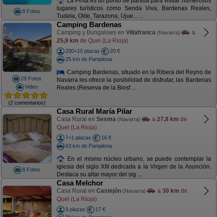
La Pinta es un punto de partida para visitar numerosos
lugares turísticos como Senda Viva, Bardenas Reales,
8 Fotos
Tudela, Olite, Tarazona, Ujue... ...
Camping Bardenas
Camping y Bungalows en
Villafranca
a
(Navarra)
25,9 km
de Quel (La Rioja)
200+10 plazas
20 €
25 km de Pamplona
Camping Bardenas, situado en la Ribera del Reyno de
29 Fotos
Navarra les ofrece la posibilidad de disfrutar, las Bardenas
Video
Reales (Reserva de la Biosf ...
(2 comentarios)
Casa Rural María Pilar
Casa Rural en
Sesma
a
27,8 km
de
(Navarra)
Quel (La Rioja)
7+1 plazas
16 €
63 km de Pamplona
En el mismo núcleo urbano, se puede contemplar la
iglesia del siglo XIII dedicada a la Virgen de la Asunción.
8 Fotos
Destaca su altar mayor del sig ...
Casa Melchor
Casa Rural en
Castejón
a
30 km
de
(Navarra)
Quel (La Rioja)
9 plazas
17 €