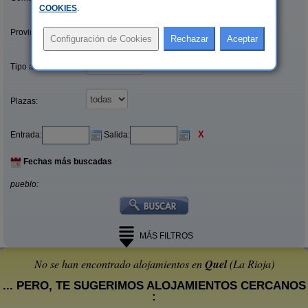
COOKIES
.
Provincias/Islas:
Tipo alquiler:
Plazas:
X
Entrada:
Salida:
Fechas más buscadas
pueblo:
MÁS FILTROS
No se han encontrado alojamientos en
Quel
(La Rioja)
... PERO, TE SUGERIMOS ALOJAMIENTOS CERCANOS
: