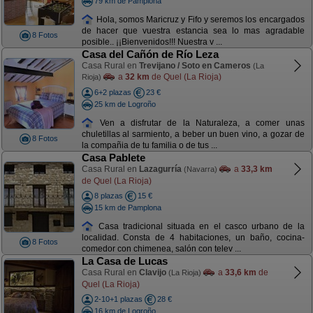
79 km de Pamplona
Hola, somos Maricruz y Fifo y seremos los encargados
de hacer que vuestra estancia sea lo mas agradable
8 Fotos
posible.. ¡¡Bienvenidos!!! Nuestra v ...
Casa del Cañón de Río Leza
Casa Rural en
Trevijano / Soto en Cameros
(La
a
32 km
de Quel (La Rioja)
Rioja)
6+2 plazas
23 €
25 km de Logroño
Ven a disfrutar de la Naturaleza, a comer unas
chuletillas al sarmiento, a beber un buen vino, a gozar de
8 Fotos
la compañia de tu familia o de tus ...
Casa Pablete
Casa Rural en
Lazagurría
a
33,3 km
(Navarra)
de Quel (La Rioja)
8 plazas
15 €
15 km de Pamplona
Casa tradicional situada en el casco urbano de la
localidad. Consta de 4 habitaciones, un baño, cocina-
8 Fotos
comedor con chimenea, salón con telev ...
La Casa de Lucas
Casa Rural en
Clavijo
a
33,6 km
de
(La Rioja)
Quel (La Rioja)
2-10+1 plazas
28 €
16 km de Logroño