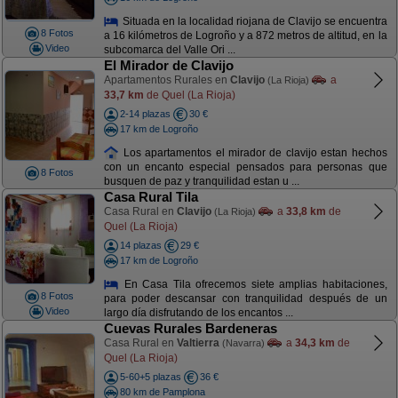
Situada en la localidad riojana de Clavijo se encuentra
8 Fotos
a 16 kilómetros de Logroño y a 872 metros de altitud, en la
Video
subcomarca del Valle Ori ...
El Mirador de Clavijo
Apartamentos Rurales en
Clavijo
a
(La Rioja)
33,7 km
de Quel (La Rioja)
2-14 plazas
30 €
17 km de Logroño
Los apartamentos el mirador de clavijo estan hechos
con un encanto especial pensados para personas que
8 Fotos
busquen de paz y tranquilidad estan u ...
Casa Rural Tila
Casa Rural en
Clavijo
a
33,8 km
de
(La Rioja)
Quel (La Rioja)
14 plazas
29 €
17 km de Logroño
En Casa Tila ofrecemos siete amplias habitaciones,
8 Fotos
para poder descansar con tranquilidad después de un
Video
largo día disfrutando de los encantos ...
Cuevas Rurales Bardeneras
Casa Rural en
Valtierra
a
34,3 km
de
(Navarra)
Quel (La Rioja)
5-60+5 plazas
36 €
80 km de Pamplona