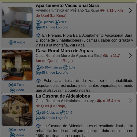
Apartamento Vacacional Sara
Vivienda turística en
Préjano
a
11,5 km
(La Rioja)
de Quel (La Rioja)
6 plazas
20 €
60 km de Logroño
En Préjano, Rioja Baja, Apartamento Vacacional Sara.
Dispone de 3 habitaciones (5 camas), salón con terraza y
8 Fotos
vistas a la montaña, WiFi y ca ...
Casa Rural Muro de Aguas
Casa Rural en
Muro de Aguas
a
11,7
(La Rioja)
km
de Quel (La Rioja)
8-10+4 plazas
18 €
65 km de Logroño
Esta casa, típica de la zona, se ha rehabilitado
8 Fotos
respetando su estructura y elementos originales, de modo
Video
que al atravesar la puerta nos tra ...
La Casona de Aldealobos
Casa Rural en
Aldealobos
a
15,4 km
(La Rioja)
de Quel (La Rioja)
10+2 plazas
24 €
30 km de Logroño
La Casona de Aldealobos es el resultado final de la
8 Fotos
rehabilitación de un antiguo pajar que data construido en
Video
1890, destinado en la parte ba ...