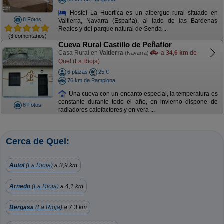
Hostel La Huertica es un albergue rural situado en
8 Fotos
Valtierra, Navarra (España), al lado de las Bardenas
Reales y del parque natural de Senda ...
(3 comentarios)
Cueva Rural Castillo de Peñaflor
Casa Rural en
Valtierra
a
34,6 km
de
(Navarra)
Quel (La Rioja)
6 plazas
25 €
76 km de Pamplona
Una cueva con un encanto especial, la temperatura es
constante durante todo el año, en invierno dispone de
8 Fotos
radiadores calefactores y en vera ...
Cerca de Quel:
Autol
(La Rioja)
a 3,9 km
Arnedo
(La Rioja)
a 4,1 km
Bergasa
(La Rioja)
a 7,3 km