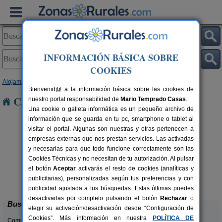
INFORMACIÓN BÁSICA SOBRE
COOKIES
Alojamientos
>
La Rioja
> Quel
Bienvenid@ a la información básica sobre las cookies de
Casas Rurales cerca de Quel
nuestro portal responsabilidad de
Mario Temprado Casas
.
Una cookie o galleta informática es un pequeño archivo de
información que se guarda en tu pc, smartphone o tablet al
visitar el portal. Algunas son nuestras y otras pertenecen a
empresas externas que nos prestan servicios. Las activadas
y necesarias para que todo funcione correctamente son las
Cookies Técnicas y no necesitan de tu autorización. Al pulsar
el botón
Aceptar
activarás el resto de cookies (analíticas y
Casa Rural La Viña
rs.
18+2 pers.
publicitarias), personalizadas según tus preferencias y con
 €
35 €
Cuzcurrita de Río Tirón (La Rioja)
desde
publicidad ajustada a tus búsquedas. Estas últimas puedes
desactivarlas por completo pulsando el botón
Rechazar
o
Buscar
elegir su activación/desactivación desde “Configuración de
Cookies”. Más información en nuestra
POLÍTICA DE
Comunidades: