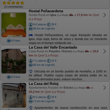
(3 comentarios)
Hostal Peñacardena
Hostal Rural en
Igea
a
17,8 km
de Quel
(La Rioja)
(La Rioja)
8+2 plazas
38 €
95 km de Logroño
Hostal Peñacardena, un lugar tranquilo situada en
Igea, rioja baja, tierra de vinos y donde por un momento
8 Fotos
viajas en el tiempo visitando las ...
La Casa del Valle Encantado
Casa Rural en
Poyales / Enciso
a
18,9
(La Rioja)
km
de Quel (La Rioja)
7+1 plazas
25 €
80 km de Logroño
Ubicada en un bonito pueblo de montaña, a 1000 m.
de altitud. Pueblo cuyas casas de piedra están en su
8 Fotos
mayoría derruidas pues, estuvo muchos ...
La Casa del Reloj
Apartamentos Rurales en
Enciso
a
(La Rioja)
20,2 km
de Quel (La Rioja)
8+2 plazas
25 €
71 km de Logroño
Apartamentos de nueva construcción en una casa