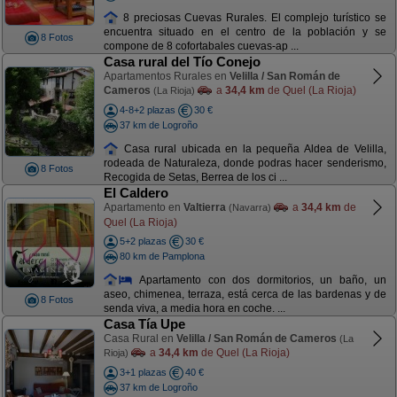
8 preciosas Cuevas Rurales. El complejo turístico se
encuentra situado en el centro de la población y se
8 Fotos
compone de 8 cofortabales cuevas-ap ...
Casa rural del Tío Conejo
Apartamentos Rurales en
Velilla / San Román de
Cameros
a
34,4 km
de Quel (La Rioja)
(La Rioja)
4-8+2 plazas
30 €
37 km de Logroño
Casa rural ubicada en la pequeña Aldea de Velilla,
rodeada de Naturaleza, donde podras hacer senderismo,
8 Fotos
Recogida de Setas, Berrea de los ci ...
El Caldero
Apartamento en
Valtierra
a
34,4 km
de
(Navarra)
Quel (La Rioja)
5+2 plazas
30 €
80 km de Pamplona
Apartamento con dos dormitorios, un baño, un
aseo, chimenea, terraza, está cerca de las bardenas y de
8 Fotos
senda viva, a media hora en coche. ...
Casa Tía Upe
Casa Rural en
Velilla / San Román de Cameros
(La
a
34,4 km
de Quel (La Rioja)
Rioja)
3+1 plazas
40 €
37 km de Logroño