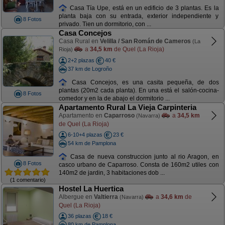
Casa Tía Upe, está en un edificio de 3 plantas. Es la
planta baja con su entrada, exterior independiente y
8 Fotos
privado. Tien un dormitorio, con ...
Casa Concejos
Casa Rural en
Velilla / San Román de Cameros
(La
a
34,5 km
de Quel (La Rioja)
Rioja)
2+2 plazas
40 €
37 km de Logroño
Casa Concejos, es una casita pequeña, de dos
plantas (20m2 cada planta). En una está el salón-cocina-
8 Fotos
comedor y en la de abajo el dormitorio ...
Apartamento Rural La Vieja Carpinteria
Apartamento en
Caparroso
a
34,5 km
(Navarra)
de Quel (La Rioja)
6-10+4 plazas
23 €
54 km de Pamplona
Casa de nueva construccion junto al rio Aragon, en
8 Fotos
casco urbano de Caparroso. Consta de 160m2 utiles con
140m2 de jardin, 3 habitaciones dob ...
(1 comentario)
Hostel La Huertica
Albergue en
Valtierra
a
34,6 km
de
(Navarra)
Quel (La Rioja)
36 plazas
18 €
80 km de Pamplona