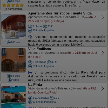
8 Fotos
situada en el centro del pueblo, en la Plaza Mayor. La
casa es la antigua escuela. En su fach ...
(1 comentario)
Apartamentos Turísticos Fuente Vilda
Apartamentos Rurales en
Alcanadre
a
(La Rioja)
20,5 km
de Quel (La Rioja)
6 plazas
20 €
30 km de Logroño
Acogedor apartamento de reciente construcción
(marzo de 2011) fabricado en madera con una capacidad
8 Fotos
hasta 6 personas con una superficie de 6 ...
Villa Emiliana
Albergue en
Jubera
a
21,5 km
de Quel
(La Rioja)
(La Rioja)
5-18 plazas
35 €
28 km de Logroño
Un sorprendente rincón de La Rioja ideal para
8 Fotos
disfrutar de la naturaleza en estado puro. Nuestra casa
Video
rural, Villa Emiliana, es una casa señ ...
La Pinta
Vivienda turística en
Villafranca
a
25,3
(Navarra)
km
de Quel (La Rioja)
2-11+1 plazas
31 €
67 km de Pamplona