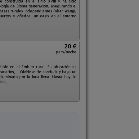
e construida en el siglo XVIII y ha sido
logía de última generación, asegurando el
casas rurales independientes (Akar Wangi,
uertos y viñedos; un oasis en el entorno
20 €
pers/noche
ible en el ámbito rural. Su ubicación es
s canarios,... Olvídese de conducir y haga un
luminado por la luna llena. Hasta hoy, lo
ias,