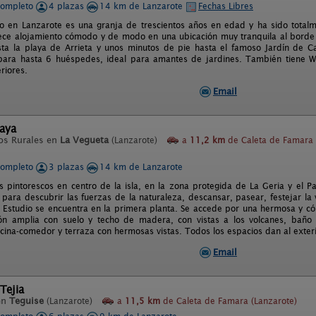
completo
4 plazas
14 km de Lanzarote
Fechas Libres
co en Lanzarote es una granja de trescientos años en edad y ha sido total
ece alojamiento cómodo y de modo en una ubicación muy tranquila al borde 
ta la playa de Arrieta y unos minutos de pie hasta el famoso Jardín de C
para hasta 6 huéspedes, ideal para amantes de jardines. También tiene WiF
riores.
Email
laya
os Rurales en
La Vegueta
(Lanzarote)
a
11,2 km
de Caleta de Famara
completo
3 plazas
14 km de Lanzarote
 pintorescos en centro de la isla, en la zona protegida de La Geria y el Pa
l para descubrir las fuerzas de la naturaleza, descansar, pasear, festejar la
l Estudio se encuentra en la primera planta. Se accede por una hermosa y c
ión amplia con suelo y techo de madera, con vistas a los volcanes, baño
ocina-comedor y terraza con hermosas vistas. Todos los espacios dan al exteri
Email
Tejia
en
Teguise
(Lanzarote)
a
11,5 km
de Caleta de Famara (Lanzarote)