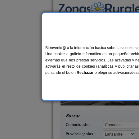
Busca por alojamiento
Alojamientos
>
Canarias
>
Las Palmas
>
Lan
Casas Rurales cerca 
Bienvenid@ a la información básica sobre las cookies 
Una cookie o galleta informática es un pequeño archiv
externas que nos prestan servicios. Las activadas y n
activarás el resto de cookies (analíticas y publicita
pulsando el botón
Rechazar
o elegir su activación/de
a Finca Uga
Finca Botanico
6 pers.
20 €
rote)
Guatiza (Lanzarote)
desde
desd
Buscar
Comunidades:
Provincias/Islas: