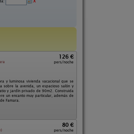
ida:
X
126 €
ara
pers/noche
ra y luminosa vivienda vacacional que se
 sobre la avenida, un espacioso salón y
atio y jardín privado de 90m2. Construida
iere un encanto muy particular, además de
a de Famara.
80 €
e)
pers/noche