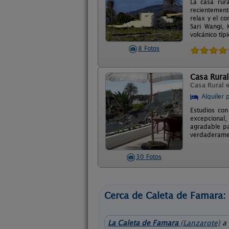
La casa rura
recientement
relax y el c
Sari Wangi, 
volcánico típ
8 Fotos
Casa Rural
Casa Rural 
Alquiler 
Estudios con
excepcional, 
agradable pa
verdaderamen
30 Fotos
Cerca de Caleta de Famara:
La Caleta de Famara
(Lanzarote)
a 