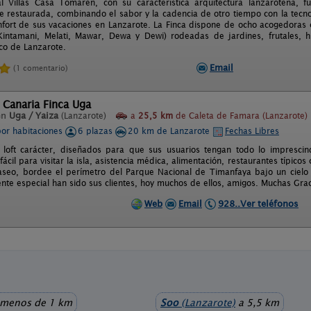
l Villas Casa Tomarén, con su característica arquitectura lanzaroteña, fu
e restaurada, combinando el sabor y la cadencia de otro tiempo con la tecno
onfort de sus vacaciones en Lanzarote. La Finca dispone de ocho acogedoras 
Kintamani, Melati, Mawar, Dewa y Dewi) rodeadas de jardines, frutales, h
ico de Lanzarote.
Email
(1 comentario)
 Canaria Finca Uga
en
Uga / Yaiza
(Lanzarote)
a
25,5 km
de Caleta de Famara (Lanzarote)
por habitaciones
6 plazas
20 km de Lanzarote
Fechas Libres
 loft carácter, diseñados para que sus usuarios tengan todo lo imprescind
fácil para visitar la isla, asistencia médica, alimentación, restaurantes típico
seo, bordee el perímetro del Parque Nacional de Timanfaya bajo un cielo i
te especial han sido sus clientes, hoy muchos de ellos, amigos. Muchas Grac
Web
Email
928..Ver teléfonos
menos de 1 km
Soo
(Lanzarote)
a 5,5 km