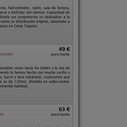
na, hall-comedor, salón, sala de lectura,
arse y disfrutar del silencio. Capacidad de
donde sus propietarios se dedicaban a la
 como su distribución original, adaptada a
haras en Costa Teguise.
49 €
nzarote)
pers/noche
ables vistas hacia los Islotes y la Isla de
amento lo hemos hecho con mucho cariño y
ro, barro y lava volcánica), esperamos que
o es de 120m2, dividido en salón-cocina-
ivienda habitual.
63 €
te)
pers/noche