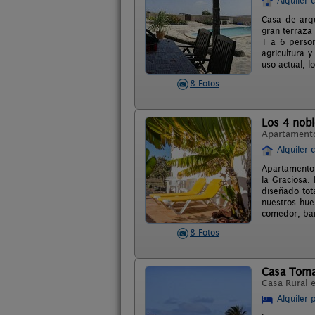
Alquiler 
Casa de arqu
gran terraza 
1 a 6 person
agricultura 
uso actual, 
8 Fotos
Los 4 nobl
Apartament
Alquiler 
Apartamento R
la Graciosa.
diseñado tot
nuestros hue
comedor, bañ
8 Fotos
Casa Tom
Casa Rural 
Alquiler 