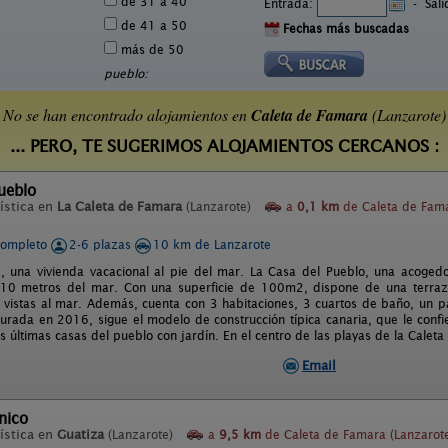
de 31 a 40
Entrada:
-
Sal
de 41 a 50
Fechas más buscadas
más de 50
pueblo:
No se han encontrado alojamientos en
Caleta de Famara
(Lanzarote)
... PERO, TE SUGERIMOS ALOJAMIENTOS CERCANOS :
ueblo
ística en
La Caleta de Famara
(Lanzarote)
a
0,1 km
de Caleta de Fam
completo
2-6 plazas
10 km de Lanzarote
, una vivienda vacacional al pie del mar. La Casa del Pueblo, una acogedo
 10 metros del mar. Con una superficie de 100m2, dispone de una terraza
vistas al mar. Además, cuenta con 3 habitaciones, 3 cuartos de baño, un p
urada en 2016, sigue el modelo de construcción típica canaria, que le conf
s últimas casas del pueblo con jardín. En el centro de las playas de la Calet
Email
nico
ística en
Guatiza
(Lanzarote)
a
9,5 km
de Caleta de Famara (Lanzarot