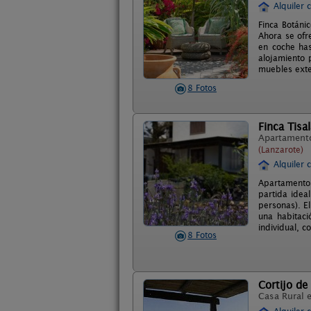
Alquiler 
Finca Botáni
Ahora se ofr
en coche has
alojamiento 
muebles exte
8 Fotos
Finca Tisa
Apartament
(Lanzarote)
Alquiler 
Apartamentos
partida idea
personas). E
una habitac
individual, c
8 Fotos
Cortijo de 
Casa Rural 