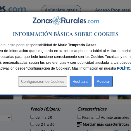
Anúnciate gratis
Acceso Propietar
Busca por pueblo
INFORMACIÓN BÁSICA SOBRE COOKIES
zarote
> Caleta de Famara
de Caleta de Famara
de nuestro portal responsabilidad de
Mario Temprado Casas
.
o de información que se guarda en tu pc, smartphone o tablet al visitar el port
ecesarias para que todo funcione correctamente son las Cookies Técnicas y no ne
rias), personalizadas según tus preferencias y con publicidad ajustada a tus búsq
sactivación desde “Configuración de Cookies”. Más información en nuestra
POLÍTI
Los 4 nobles
4 pers.
4+1 pers.
80 €
49 €
La Costa (Lanzarote)
S
e
desde
Precio (€/pers)
Características
de 1 a 20
Piscina
Admite animales
de 21 a 30
Mostrar más características