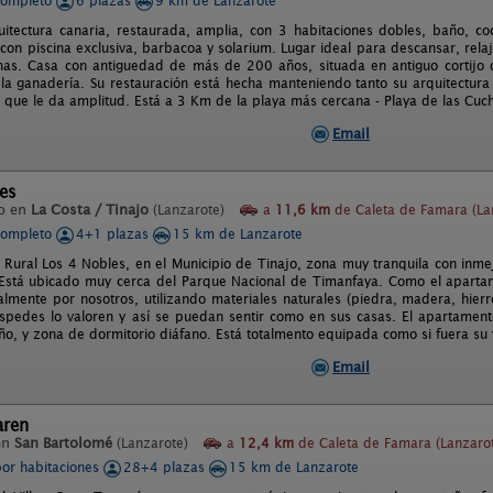
completo
6 plazas
9 km de Lanzarote
itectura canaria, restaurada, amplia, con 3 habitaciones dobles, baño, coci
con piscina exclusiva, barbacoa y solarium. Lugar ideal para descansar, relaj
as. Casa con antiguedad de más de 200 años, situada en antiguo cortijo 
y la ganadería. Su restauración está hecha manteniendo tanto su arquitectura
lo que le da amplitud. Está a 3 Km de la playa más cercana - Playa de las Cuc
Email
es
o en
La Costa / Tinajo
(Lanzarote)
a
11,6 km
de Caleta de Famara (La
completo
4+1 plazas
15 km de Lanzarote
ural Los 4 Nobles, en el Municipio de Tinajo, zona muy tranquila con inmejor
 Está ubicado muy cerca del Parque Nacional de Timanfaya. Como el apart
almente por nosotros, utilizando materiales naturales (piedra, madera, hier
spedes lo valoren y así se puedan sentir como en sus casas. El apartament
o, y zona de dormitorio diáfano. Está totalmento equipada como si fuera su v
Email
aren
en
San Bartolomé
(Lanzarote)
a
12,4 km
de Caleta de Famara (Lanzaro
por habitaciones
28+4 plazas
15 km de Lanzarote