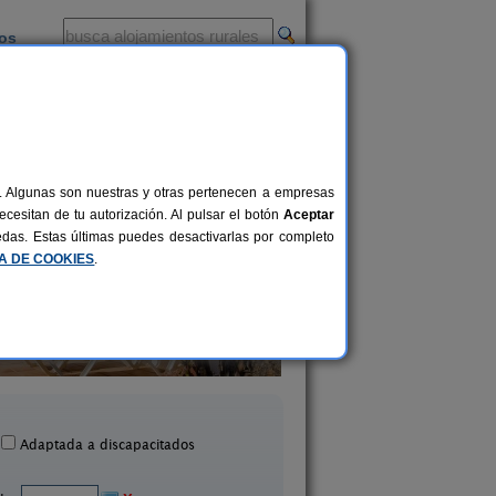
ios
-
al. Algunas son nuestras y otras pertenecen a empresas
cesitan de tu autorización. Al pulsar el botón
Aceptar
uedas. Estas últimas puedes desactivarlas por completo
CA DE COOKIES
.
Casa Tomaren
Cortijo de Tejia
28+4 pers.
63 €
an Bartolomé (Lanzarote)
Teguise (Lanzarot
desde
Adaptada a discapacitados