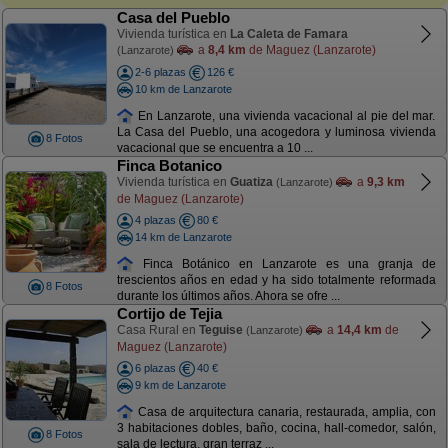
Casa del Pueblo
Vivienda turística en
La Caleta de Famara
a
8,4 km
de Maguez (Lanzarote)
(Lanzarote)
2-6 plazas
126 €
10 km de Lanzarote
En Lanzarote, una vivienda vacacional al pie del mar.
La Casa del Pueblo, una acogedora y luminosa vivienda
8 Fotos
vacacional que se encuentra a 10 ...
Finca Botanico
Vivienda turística en
Guatiza
a
9,3 km
(Lanzarote)
de Maguez (Lanzarote)
4 plazas
80 €
14 km de Lanzarote
Finca Botánico en Lanzarote es una granja de
trescientos años en edad y ha sido totalmente reformada
8 Fotos
durante los últimos años. Ahora se ofre ...
Cortijo de Tejia
Casa Rural en
Teguise
a
14,4 km
de
(Lanzarote)
Maguez (Lanzarote)
6 plazas
40 €
9 km de Lanzarote
Casa de arquitectura canaria, restaurada, amplia, con
3 habitaciones dobles, baño, cocina, hall-comedor, salón,
8 Fotos
sala de lectura, gran terraz ...