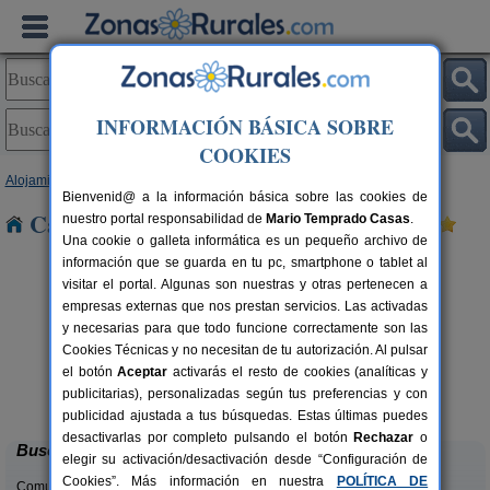
INFORMACIÓN BÁSICA SOBRE
COOKIES
Alojamientos
>
Canarias
>
Las Palmas
>
Lanzarote
> Maguez
Bienvenid@ a la información básica sobre las cookies de
Casas Rurales cerca de Maguez
nuestro portal responsabilidad de
Mario Temprado Casas
.
Una cookie o galleta informática es un pequeño archivo de
información que se guarda en tu pc, smartphone o tablet al
visitar el portal. Algunas son nuestras y otras pertenecen a
empresas externas que nos prestan servicios. Las activadas
y necesarias para que todo funcione correctamente son las
Cookies Técnicas y no necesitan de tu autorización. Al pulsar
el botón
Aceptar
activarás el resto de cookies (analíticas y
Casa del Pueblo
6 pers.
2-6 pers.
publicitarias), personalizadas según tus preferencias y con
20 €
126 €
La Caleta de Famara (Lanzarote)
e
desde
publicidad ajustada a tus búsquedas. Estas últimas puedes
desactivarlas por completo pulsando el botón
Rechazar
o
Buscar
elegir su activación/desactivación desde “Configuración de
Cookies”. Más información en nuestra
POLÍTICA DE
Comunidades: