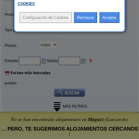
COOKIES
.
Provincias/Islas:
Tipo alquiler:
Plazas:
X
Entrada:
Salida:
Fechas más buscadas
pueblo:
MÁS FILTROS
No se han encontrado alojamientos en
Maguez
(Lanzarote)
... PERO, TE SUGERIMOS ALOJAMIENTOS CERCANOS
: