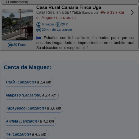
(1 comentario)
Casa Rural Canaria Finca Uga
Casa Rural en
Uga / Yaiza
a
33,7 km
(Lanzarote)
de Maguez (Lanzarote)
6 plazas
20 €
20 km de Lanzarote
Estudios con loft carácter, diseñados para que sus
usuarios tengan todo lo imprescindible en el ámbito rural.
30 Fotos
Su ubicación es excepcional, f ...
Cerca de Maguez:
Haría
(Lanzarote)
a 1,4 km
Malpaso
(Lanzarote)
a 2,4 km
Tabayesco
(Lanzarote)
a 3,6 km
Arrieta
(Lanzarote)
a 4,2 km
Ye
(Lanzarote)
a 4,3 km