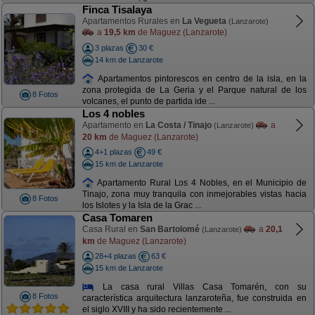
Finca Tisalaya
Apartamentos Rurales en
La Vegueta
(Lanzarote)
a
19,5 km
de Maguez (Lanzarote)
3 plazas
30 €
14 km de Lanzarote
Apartamentos pintorescos en centro de la isla, en la
zona protegida de La Geria y el Parque natural de los
8 Fotos
volcanes, el punto de partida ide ...
Los 4 nobles
Apartamento en
La Costa / Tinajo
a
(Lanzarote)
20 km
de Maguez (Lanzarote)
4+1 plazas
49 €
15 km de Lanzarote
Apartamento Rural Los 4 Nobles, en el Municipio de
Tinajo, zona muy tranquila con inmejorables vistas hacia
8 Fotos
los Islotes y la Isla de la Grac ...
Casa Tomaren
Casa Rural en
San Bartolomé
a
20,1
(Lanzarote)
km
de Maguez (Lanzarote)
28+4 plazas
63 €
15 km de Lanzarote
La casa rural Villas Casa Tomarén, con su
8 Fotos
característica arquitectura lanzaroteña, fue construida en
el siglo XVIII y ha sido recientemente ...