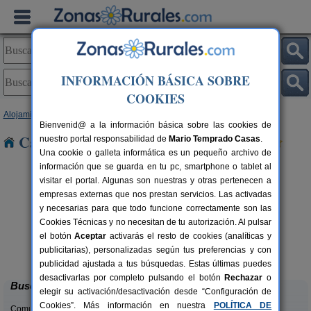
INFORMACIÓN BÁSICA SOBRE
COOKIES
Alojamientos
>
Canarias
>
Las Palmas
>
Lanzarote
> Orzola
Bienvenid@ a la información básica sobre las cookies de
Casas Rurales cerca de Orzola
nuestro portal responsabilidad de
Mario Temprado Casas
.
Una cookie o galleta informática es un pequeño archivo de
información que se guarda en tu pc, smartphone o tablet al
visitar el portal. Algunas son nuestras y otras pertenecen a
empresas externas que nos prestan servicios. Las activadas
y necesarias para que todo funcione correctamente son las
Cookies Técnicas y no necesitan de tu autorización. Al pulsar
el botón
Aceptar
activarás el resto de cookies (analíticas y
Finca Tisalaya
rs.
3 pers.
publicitarias), personalizadas según tus preferencias y con
 €
30 €
La Vegueta (Lanzarote)
desde
publicidad ajustada a tus búsquedas. Estas últimas puedes
desactivarlas por completo pulsando el botón
Rechazar
o
Buscar
elegir su activación/desactivación desde “Configuración de
Cookies”. Más información en nuestra
POLÍTICA DE
Comunidades: