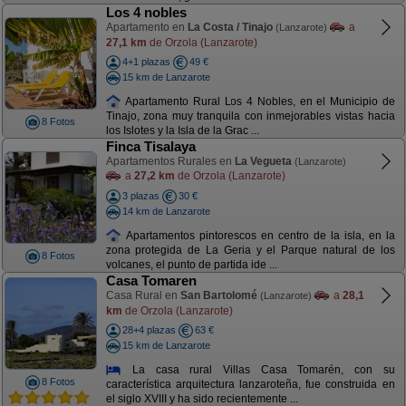
Los 4 nobles
Apartamento en
La Costa / Tinajo
a
(Lanzarote)
27,1 km
de Orzola (Lanzarote)
4+1 plazas
49 €
15 km de Lanzarote
Apartamento Rural Los 4 Nobles, en el Municipio de
Tinajo, zona muy tranquila con inmejorables vistas hacia
8 Fotos
los Islotes y la Isla de la Grac ...
Finca Tisalaya
Apartamentos Rurales en
La Vegueta
(Lanzarote)
a
27,2 km
de Orzola (Lanzarote)
3 plazas
30 €
14 km de Lanzarote
Apartamentos pintorescos en centro de la isla, en la
zona protegida de La Geria y el Parque natural de los
8 Fotos
volcanes, el punto de partida ide ...
Casa Tomaren
Casa Rural en
San Bartolomé
a
28,1
(Lanzarote)
km
de Orzola (Lanzarote)
28+4 plazas
63 €
15 km de Lanzarote
La casa rural Villas Casa Tomarén, con su
8 Fotos
característica arquitectura lanzaroteña, fue construida en
el siglo XVIII y ha sido recientemente ...