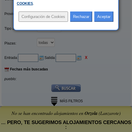
COOKIES
.
Provincias/Islas:
Tipo alquiler:
Plazas:
X
Entrada:
Salida:
Fechas más buscadas
pueblo:
MÁS FILTROS
No se han encontrado alojamientos en
Orzola
(Lanzarote)
... PERO, TE SUGERIMOS ALOJAMIENTOS CERCANOS
: