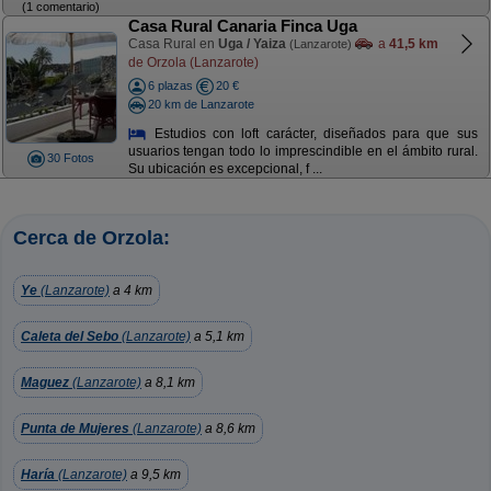
(1 comentario)
Casa Rural Canaria Finca Uga
Casa Rural en
Uga / Yaiza
a
41,5 km
(Lanzarote)
de Orzola (Lanzarote)
6 plazas
20 €
20 km de Lanzarote
Estudios con loft carácter, diseñados para que sus
usuarios tengan todo lo imprescindible en el ámbito rural.
30 Fotos
Su ubicación es excepcional, f ...
Cerca de Orzola:
Ye
(Lanzarote)
a 4 km
Caleta del Sebo
(Lanzarote)
a 5,1 km
Maguez
(Lanzarote)
a 8,1 km
Punta de Mujeres
(Lanzarote)
a 8,6 km
Haría
(Lanzarote)
a 9,5 km