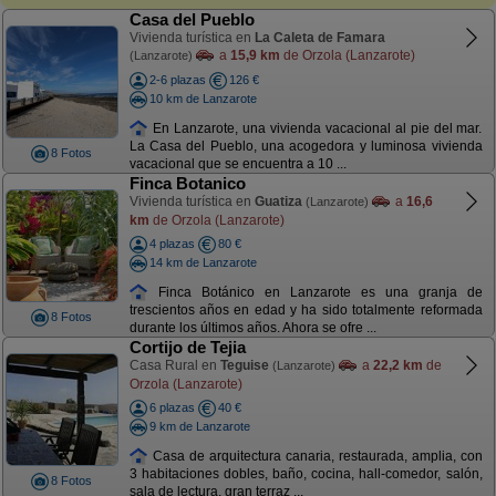
Casa del Pueblo
Vivienda turística en
La Caleta de Famara
a
15,9 km
de Orzola (Lanzarote)
(Lanzarote)
2-6 plazas
126 €
10 km de Lanzarote
En Lanzarote, una vivienda vacacional al pie del mar.
La Casa del Pueblo, una acogedora y luminosa vivienda
8 Fotos
vacacional que se encuentra a 10 ...
Finca Botanico
Vivienda turística en
Guatiza
a
16,6
(Lanzarote)
km
de Orzola (Lanzarote)
4 plazas
80 €
14 km de Lanzarote
Finca Botánico en Lanzarote es una granja de
trescientos años en edad y ha sido totalmente reformada
8 Fotos
durante los últimos años. Ahora se ofre ...
Cortijo de Tejia
Casa Rural en
Teguise
a
22,2 km
de
(Lanzarote)
Orzola (Lanzarote)
6 plazas
40 €
9 km de Lanzarote
Casa de arquitectura canaria, restaurada, amplia, con
3 habitaciones dobles, baño, cocina, hall-comedor, salón,
8 Fotos
sala de lectura, gran terraz ...