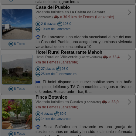
sala de lectura, gran terraz ...
Casa del Pueblo
Vivienda turística en
La Caleta de Famara
a
30,9 km
de Femes (Lanzarote)
(Lanzarote)
2-6 plazas
126 €
10 km de Lanzarote
En Lanzarote, una vivienda vacacional al pie del mar.
La Casa del Pueblo, una acogedora y luminosa vivienda
8 Fotos
vacacional que se encuentra a 10 ...
Hotel Rural Restaurante Mahoh
Hotel Rural en
Villaverde
a
33,4
(Fuerteventura)
km
de Femes (Lanzarote)
27 plazas
26 €
25 km de Fuerteventura
El hotel dispone de: nueve habitaciones con baño
completo, teléfono y TV. Con muebles antiguos o rústicos
8 Fotos
diferentes. Restaurante – bar, 6. ...
Finca Botanico
Vivienda turística en
Guatiza
a
33,9
(Lanzarote)
km
de Femes (Lanzarote)
4 plazas
80 €
14 km de Lanzarote
Finca Botánico en Lanzarote es una granja de
trescientos años en edad y ha sido totalmente reformada
8 Fotos