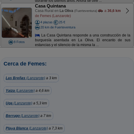
durante los últimos años. Ahora se ofre ...
Casa Quintana
Casa Rural en
La Oliva
a
36,6 km
(Fuerteventura)
de Femes (Lanzarote)
4 plazas
25 €
20 km de Fuerteventura
La Casa Quintana responde a una construcción de la
burguesía asentada en La Oliva. El encanto de sus
8 Fotos
estancias y el silencio de la misma la ...
Cerca de Femes:
Las Breñas
(Lanzarote)
a 3 km
Yaiza
(Lanzarote)
a 4,6 km
Uga
(Lanzarote)
a 5,3 km
Berrugo
(Lanzarote)
a 7 km
Playa Blanca
(Lanzarote)
a 7,3 km