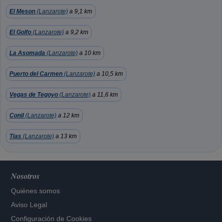
El Meson
(Lanzarote)
a 9,1 km
El Golfo
(Lanzarote)
a 9,2 km
La Asomada
(Lanzarote)
a 10 km
Puerto del Carmen
(Lanzarote)
a 10,5 km
Vegas de Tegoyo
(Lanzarote)
a 11,6 km
Conil
(Lanzarote)
a 12 km
Tias
(Lanzarote)
a 13 km
Nosotros
Quiénes somos
Aviso Legal
Configuración de Cookies