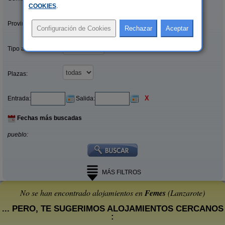
COOKIES
.
Provincias/Islas:
Tipo alquiler:
Plazas:
X
Entrada:
Salida:
Fechas más buscadas
pueblo:
MÁS FILTROS
No se han encontrado alojamientos en
Femes
(Lanzarote)
... PERO, TE SUGERIMOS ALOJAMIENTOS CERCANOS
: