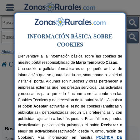
INFORMACIÓN BÁSICA SOBRE
COOKIES
Alojamientos
>
Canarias
>
Las Palmas
>
Lanzarote
> Femes
Bienvenid@ a la información básica sobre las cookies de
Casas Rurales cerca de Femes
nuestro portal responsabilidad de
Mario Temprado Casas
.
Una cookie o galleta informática es un pequeño archivo de
información que se guarda en tu pc, smartphone o tablet al
visitar el portal. Algunas son nuestras y otras pertenecen a
empresas externas que nos prestan servicios. Las activadas
y necesarias para que todo funcione correctamente son las
Cookies Técnicas y no necesitan de tu autorización. Al pulsar
el botón
Aceptar
activarás el resto de cookies (analíticas y
Casa del Pueblo
rs.
2-6 pers.
publicitarias), personalizadas según tus preferencias y con
 €
126 €
La Caleta de Famara (Lanzarote)
desde
publicidad ajustada a tus búsquedas. Estas últimas puedes
desactivarlas por completo pulsando el botón
Rechazar
o
Buscar
elegir su activación/desactivación desde “Configuración de
Cookies”. Más información en nuestra
POLÍTICA DE
Comunidades: