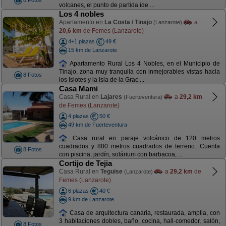
8 Fotos
volcanes, el punto de partida ide ...
Los 4 nobles
Apartamento en
La Costa / Tinajo
a
(Lanzarote)
20,6 km
de Femes (Lanzarote)
4+1 plazas
49 €
15 km de Lanzarote
Apartamento Rural Los 4 Nobles, en el Municipio de
Tinajo, zona muy tranquila con inmejorables vistas hacia
8 Fotos
los Islotes y la Isla de la Grac ...
Casa Mami
Casa Rural en
Lajares
a
29,2 km
(Fuerteventura)
de Femes (Lanzarote)
4 plazas
50 €
49 km de Fuerteventura
Casa rural en paraje volcánico de 120 metros
cuadrados y 800 metros cuadrados de terreno. Cuenta
8 Fotos
con piscina, jardín, solárium con barbacoa, ...
Cortijo de Tejia
Casa Rural en
Teguise
a
29,2 km
de
(Lanzarote)
Femes (Lanzarote)
6 plazas
40 €
9 km de Lanzarote
Casa de arquitectura canaria, restaurada, amplia, con
3 habitaciones dobles, baño, cocina, hall-comedor, salón,
8 Fotos