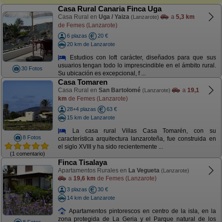
Casa Rural Canaria Finca Uga
Casa Rural en
Uga / Yaiza
a
5,3 km
(Lanzarote)
de Femes (Lanzarote)
6 plazas
20 €
20 km de Lanzarote
Estudios con loft carácter, diseñados para que sus
usuarios tengan todo lo imprescindible en el ámbito rural.
30 Fotos
Su ubicación es excepcional, f ...
Casa Tomaren
Casa Rural en
San Bartolomé
a
19,1
(Lanzarote)
km
de Femes (Lanzarote)
28+4 plazas
63 €
15 km de Lanzarote
La casa rural Villas Casa Tomarén, con su
8 Fotos
característica arquitectura lanzaroteña, fue construida en
el siglo XVIII y ha sido recientemente ...
(1 comentario)
Finca Tisalaya
Apartamentos Rurales en
La Vegueta
(Lanzarote)
a
19,6 km
de Femes (Lanzarote)
3 plazas
30 €
14 km de Lanzarote
Apartamentos pintorescos en centro de la isla, en la
zona protegida de La Geria y el Parque natural de los