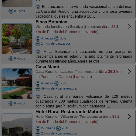
En Lanzarote, una vivienda vacacional al pie del mar.
8 Fotos
La Casa del Pueblo, una acogedora y luminosa vivienda
vacacional que se encuentra a 10 ...
Finca Botanico
Vivienda turística en
Guatiza
a
25,1
(Lanzarote)
km
de Puerto del Carmen (Lanzarote)
4 plazas
80 €
14 km de Lanzarote
Finca Botánico en Lanzarote es una granja de
trescientos años en edad y ha sido totalmente reformada
8 Fotos
durante los últimos años. Ahora se ofre ...
Casa Mami
Casa Rural en
Lajares
a
36,3 km
(Fuerteventura)
de Puerto del Carmen (Lanzarote)
4 plazas
50 €
49 km de Fuerteventura
Casa rural en paraje volcánico de 120 metros
cuadrados y 800 metros cuadrados de terreno. Cuenta
8 Fotos
con piscina, jardín, solárium con barbacoa, ...
Hotel Rural Restaurante Mahoh
Hotel Rural en
Villaverde
a
39,2
(Fuerteventura)
km
de Puerto del Carmen (Lanzarote)
27 plazas
26 €
25 km de Fuerteventura