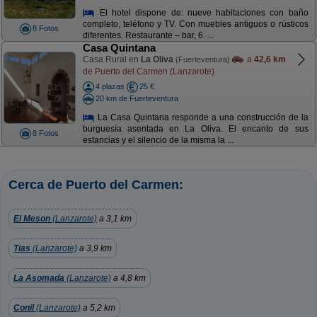
El hotel dispone de: nueve habitaciones con baño
completo, teléfono y TV. Con muebles antiguos o rústicos
8 Fotos
diferentes. Restaurante – bar, 6. ...
Casa Quintana
Casa Rural en
La Oliva
a
42,6 km
(Fuerteventura)
de Puerto del Carmen (Lanzarote)
4 plazas
25 €
20 km de Fuerteventura
La Casa Quintana responde a una construcción de la
burguesía asentada en La Oliva. El encanto de sus
8 Fotos
estancias y el silencio de la misma la ...
Cerca de Puerto del Carmen:
El Meson
(Lanzarote)
a 3,1 km
Tias
(Lanzarote)
a 3,9 km
La Asomada
(Lanzarote)
a 4,8 km
Conil
(Lanzarote)
a 5,2 km