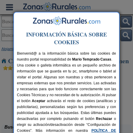
INFORMACIÓN BÁSICA SOBRE
COOKIES
Alojamientos
>
Canarias
>
Las Palmas
>
Lanzarote
> Puerto del Carmen
Bienvenid@ a la información básica sobre las cookies de
Casas Rurales cerca de Puerto del Carmen
nuestro portal responsabilidad de
Mario Temprado Casas
.
Una cookie o galleta informática es un pequeño archivo de
información que se guarda en tu pc, smartphone o tablet al
visitar el portal. Algunas son nuestras y otras pertenecen a
empresas externas que nos prestan servicios. Las activadas
y necesarias para que todo funcione correctamente son las
Cookies Técnicas y no necesitan de tu autorización. Al pulsar
el botón
Aceptar
activarás el resto de cookies (analíticas y
publicitarias), personalizadas según tus preferencias y con
Los 4 nobles
rs.
4+1 pers.
 €
49 €
publicidad ajustada a tus búsquedas. Estas últimas puedes
La Costa (Lanzarote)
desde
desactivarlas por completo pulsando el botón
Rechazar
o
elegir su activación/desactivación desde “Configuración de
Buscar
Cookies”. Más información en nuestra
POLÍTICA DE