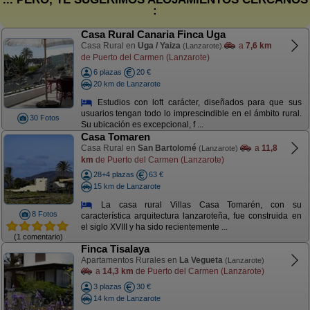
:
Casa Rural Canaria Finca Uga
Casa Rural en
Uga / Yaiza
a
7,6 km
(Lanzarote)
de Puerto del Carmen (Lanzarote)
6 plazas
20 €
20 km de Lanzarote
Estudios con loft carácter, diseñados para que sus
usuarios tengan todo lo imprescindible en el ámbito rural.
30 Fotos
Su ubicación es excepcional, f ...
Casa Tomaren
Casa Rural en
San Bartolomé
a
11,8
(Lanzarote)
km
de Puerto del Carmen (Lanzarote)
28+4 plazas
63 €
15 km de Lanzarote
La casa rural Villas Casa Tomarén, con su
8 Fotos
característica arquitectura lanzaroteña, fue construida en
el siglo XVIII y ha sido recientemente ...
(1 comentario)
Finca Tisalaya
Apartamentos Rurales en
La Vegueta
(Lanzarote)
a
14,3 km
de Puerto del Carmen (Lanzarote)
3 plazas
30 €
14 km de Lanzarote