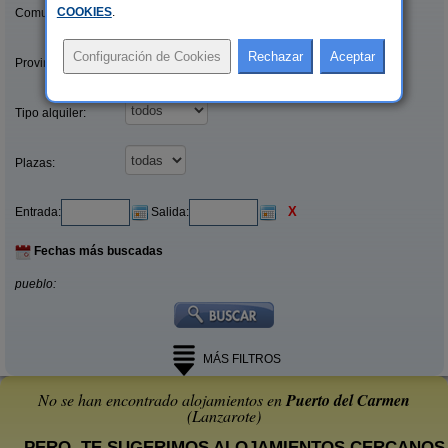
COOKIES
.
Comunidades:
Provincias/Islas:
Tipo alquiler:
Plazas:
X
Entrada:
Salida:
Fechas más buscadas
pueblo:
MÁS FILTROS
No se han encontrado alojamientos en
Puerto del Carmen
(Lanzarote)
... PERO, TE SUGERIMOS ALOJAMIENTOS CERCANOS