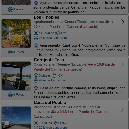
Apartamentos pintorescos en centro de la isla, en la
zona protegida de La Geria y el Parque natural de los
8 Fotos
volcanes, el punto de partida ide ...
Los 4 nobles
Apartamento en
La Costa / Tinajo
a
(Lanzarote)
17 km
de Puerto del Carmen (Lanzarote)
4+1 plazas
49 €
15 km de Lanzarote
Apartamento Rural Los 4 Nobles, en el Municipio de
Tinajo, zona muy tranquila con inmejorables vistas hacia
8 Fotos
los Islotes y la Isla de la Grac ...
Cortijo de Tejia
Casa Rural en
Teguise
a
19,8 km
de
(Lanzarote)
Puerto del Carmen (Lanzarote)
6 plazas
40 €
9 km de Lanzarote
Casa de arquitectura canaria, restaurada, amplia, con
3 habitaciones dobles, baño, cocina, hall-comedor, salón,
8 Fotos
sala de lectura, gran terraz ...
Casa del Pueblo
Vivienda turística en
La Caleta de Famara
a
24,3 km
de Puerto del Carmen
(Lanzarote)
(Lanzarote)
2-6 plazas
126 €
10 km de Lanzarote