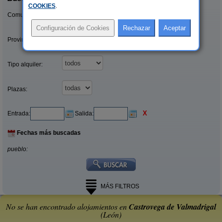
COOKIES
.
Comunidades:
Provincias/Islas:
Tipo alquiler:
Plazas:
X
Entrada:
Salida:
Fechas más buscadas
pueblo:
MÁS FILTROS
No se han encontrado alojamientos en
Castrovega de Valmadrigal
(León)