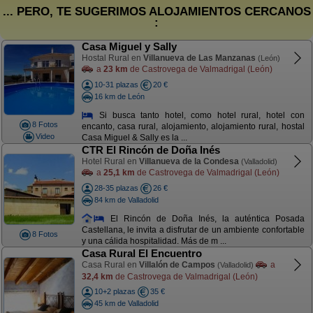
... PERO, TE SUGERIMOS ALOJAMIENTOS CERCANOS
:
Casa Miguel y Sally
Hostal Rural en
Villanueva de Las Manzanas
(León)
a
23 km
de Castrovega de Valmadrigal (León)
10-31 plazas
20 €
16 km de León
Si busca tanto hotel, como hotel rural, hotel con
8 Fotos
encanto, casa rural, alojamiento, alojamiento rural, hostal
Video
Casa Miguel & Sally es la ...
CTR El Rincón de Doña Inés
Hotel Rural en
Villanueva de la Condesa
(Valladolid)
a
25,1 km
de Castrovega de Valmadrigal (León)
28-35 plazas
26 €
84 km de Valladolid
El Rincón de Doña Inés, la auténtica Posada
Castellana, le invita a disfrutar de un ambiente confortable
8 Fotos
y una cálida hospitalidad. Más de m ...
Casa Rural El Encuentro
Casa Rural en
Villalón de Campos
a
(Valladolid)
32,4 km
de Castrovega de Valmadrigal (León)
10+2 plazas
35 €
45 km de Valladolid