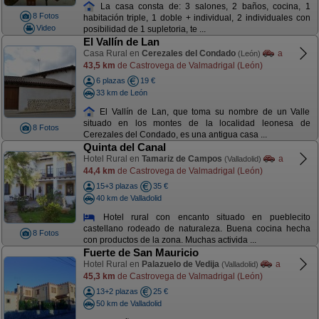
La casa consta de: 3 salones, 2 baños, cocina, 1
8 Fotos
habitación triple, 1 doble + individual, 2 individuales con
Video
posibilidad de 1 supletoria, te ...
El Vallín de Lan
Casa Rural en
Cerezales del Condado
a
(León)
43,5 km
de Castrovega de Valmadrigal (León)
6 plazas
19 €
33 km de León
El Vallín de Lan, que toma su nombre de un Valle
situado en los montes de la localidad leonesa de
8 Fotos
Cerezales del Condado, es una antigua casa ...
Quinta del Canal
Hotel Rural en
Tamariz de Campos
a
(Valladolid)
44,4 km
de Castrovega de Valmadrigal (León)
15+3 plazas
35 €
40 km de Valladolid
Hotel rural con encanto situado en pueblecito
castellano rodeado de naturaleza. Buena cocina hecha
8 Fotos
con productos de la zona. Muchas activida ...
Fuerte de San Mauricio
Hotel Rural en
Palazuelo de Vedija
a
(Valladolid)
45,3 km
de Castrovega de Valmadrigal (León)
13+2 plazas
25 €
50 km de Valladolid