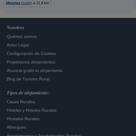
Matanza
(León)
a 11,8 km
Nosotros
Quiénes somos
Aviso Legal
Configuración de Cookies
Propietarios alojamientos
Anuncia gratis tu alojamiento
Blog de Turismo Rural
Tipos de alojamiento:
Casas Rurales
Hoteles
y
Hoteles Rurales
Hostales Rurales
Albergues
Apartamentos
y
Apartamentos Rurales