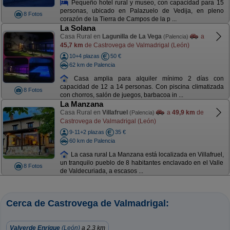
Pequeño hotel rural y museo, con capacidad para 15
personas, ubicado en Palazuelo de Vedija, en pleno
8 Fotos
corazón de la Tierra de Campos de la p ...
La Solana
Casa Rural en
Lagunilla de La Vega
a
(Palencia)
45,7 km
de Castrovega de Valmadrigal (León)
10+4 plazas
50 €
62 km de Palencia
Casa amplia para alquiler mínimo 2 días con
capacidad de 12 a 14 personas. Con piscina climatizada
8 Fotos
con chorros, salón de juegos, barbacoa in ...
La Manzana
Casa Rural en
Villafruel
a
49,9 km
de
(Palencia)
Castrovega de Valmadrigal (León)
9-11+2 plazas
35 €
60 km de Palencia
La casa rural La Manzana está localizada en Villafruel,
un tranquilo pueblo de 8 habitantes enclavado en el Valle
8 Fotos
de Valdecuriada, a escasos ...
Cerca de Castrovega de Valmadrigal:
Valverde Enrique
(León)
a 2,3 km