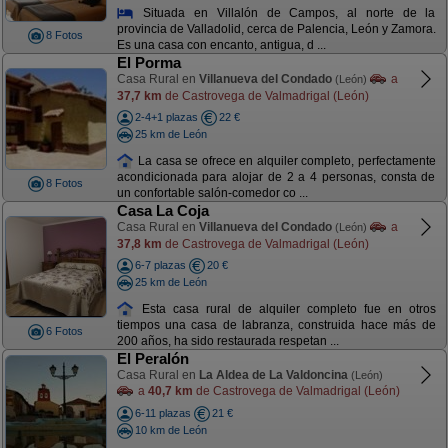
Situada en Villalón de Campos, al norte de la
provincia de Valladolid, cerca de Palencia, León y Zamora.
8 Fotos
Es una casa con encanto, antigua, d ...
El Porma
Casa Rural en
Villanueva del Condado
a
(León)
37,7 km
de Castrovega de Valmadrigal (León)
2-4+1 plazas
22 €
25 km de León
La casa se ofrece en alquiler completo, perfectamente
acondicionada para alojar de 2 a 4 personas, consta de
8 Fotos
un confortable salón-comedor co ...
Casa La Coja
Casa Rural en
Villanueva del Condado
a
(León)
37,8 km
de Castrovega de Valmadrigal (León)
6-7 plazas
20 €
25 km de León
Esta casa rural de alquiler completo fue en otros
tiempos una casa de labranza, construida hace más de
6 Fotos
200 años, ha sido restaurada respetan ...
El Peralón
Casa Rural en
La Aldea de La Valdoncina
(León)
a
40,7 km
de Castrovega de Valmadrigal (León)
6-11 plazas
21 €
10 km de León