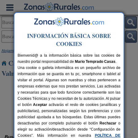
INFORMACIÓN BÁSICA SOBRE
COOKIES
Alojamientos
>
Castilla y León
>
León
> Castrovega de Valmadrigal
Bienvenid@ a la información básica sobre las cookies de
Casas Rurales cerca de Castrovega de
nuestro portal responsabilidad de
Mario Temprado Casas
.
Una cookie o galleta informática es un pequeño archivo de
Valmadrigal
información que se guarda en tu pc, smartphone o tablet al
visitar el portal. Algunas son nuestras y otras pertenecen a
empresas externas que nos prestan servicios. Las activadas
y necesarias para que todo funcione correctamente son las
Cookies Técnicas y no necesitan de tu autorización. Al pulsar
el botón
Aceptar
activarás el resto de cookies (analíticas y
publicitarias), personalizadas según tus preferencias y con
publicidad ajustada a tus búsquedas. Estas últimas puedes
Complejo Rural Aguas Frías
rs.
8+1 pers.
 €
27 €
La Omañuela (León)
desde
desactivarlas por completo pulsando el botón
Rechazar
o
elegir su activación/desactivación desde “Configuración de
Cookies”. Más información en nuestra
POLÍTICA DE
Buscar