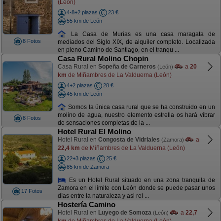
(León)
4-8+2 plazas
23 €
55 km de León
La Casa de Murias es una casa maragata de
8 Fotos
mediados del Siglo XIX, de alquiler completo. Localizada
en pleno Camino de Santiago, en el tranqu ...
Casa Rural Molino Chopin
Casa Rural en
Sopeña de Carneros
a
20
(León)
km
de Miñambres de La Valduerna (León)
4+2 plazas
28 €
45 km de León
Somos la única casa rural que se ha construido en un
molino de agua, nuestro elemento estrella os hará vibrar
8 Fotos
de sensaciones completas de la ...
Hotel Rural El Molino
Hotel Rural en
Congosta de Vidriales
a
(Zamora)
22,4 km
de Miñambres de La Valduerna (León)
22+3 plazas
25 €
85 km de Zamora
Es un Hotel Rural situado en una zona tranquila de
Zamora en el límite con León donde se puede pasar unos
17 Fotos
días entre la naturaleza y asi rel ...
Hostería Camino
Hotel Rural en
Luyego de Somoza
a
22,7
(León)
km
de Miñambres de La Valduerna (León)