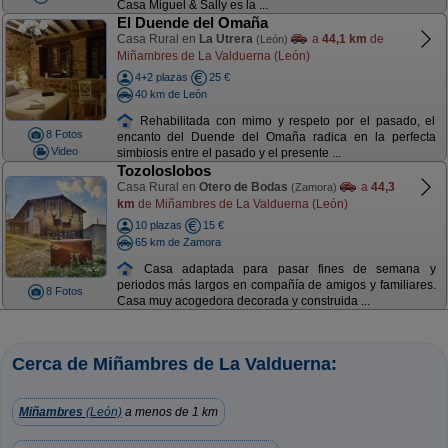
Casa Miguel & Sally es la ...
El Duende del Omaña
Casa Rural en
La Utrera
a
44,1 km
de
(León)
Miñambres de La Valduerna (León)
4+2 plazas
25 €
40 km de León
Rehabilitada con mimo y respeto por el pasado, el
8 Fotos
encanto del Duende del Omaña radica en la perfecta
Video
simbiosis entre el pasado y el presente ...
Tozoloslobos
Casa Rural en
Otero de Bodas
a
44,3
(Zamora)
km
de Miñambres de La Valduerna (León)
10 plazas
15 €
65 km de Zamora
Casa adaptada para pasar fines de semana y
periodos más largos en compañía de amigos y familiares.
8 Fotos
Casa muy acogedora decorada y construida ...
Cerca de Miñambres de La Valduerna:
Miñambres
(León)
a menos de 1 km