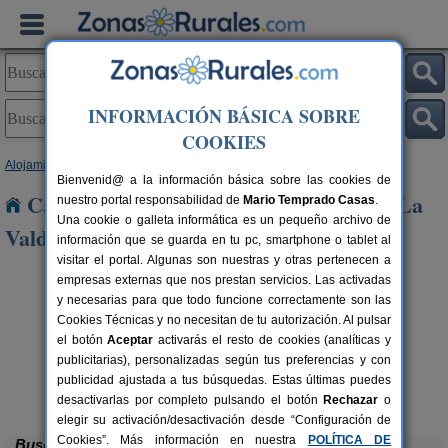
INFORMACIÓN BÁSICA SOBRE
COOKIES
Alojamientos
>
Castilla y León
>
León
> Miñambres de La Valduerna
Bienvenid@ a la información básica sobre las cookies de
Casas Rurales cerca de Miñambres de La
nuestro portal responsabilidad de
Mario Temprado Casas
.
Una cookie o galleta informática es un pequeño archivo de
Valduerna
información que se guarda en tu pc, smartphone o tablet al
visitar el portal. Algunas son nuestras y otras pertenecen a
empresas externas que nos prestan servicios. Las activadas
y necesarias para que todo funcione correctamente son las
Cookies Técnicas y no necesitan de tu autorización. Al pulsar
el botón
Aceptar
activarás el resto de cookies (analíticas y
publicitarias), personalizadas según tus preferencias y con
publicidad ajustada a tus búsquedas. Estas últimas puedes
Complejo Rural Aguas Frías
rs.
8+1 pers.
 €
27 €
La Omañuela (León)
desde
desactivarlas por completo pulsando el botón
Rechazar
o
elegir su activación/desactivación desde “Configuración de
Cookies”. Más información en nuestra
POLÍTICA DE
Buscar