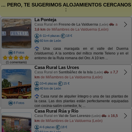
... PERO, TE SUGERIMOS ALOJAMIENTOS CERCANOS
:
La Ponteja
Casa Rural en
Fresno de La Valduerna
a
(León)
3,6 km
de Miñambres de La Valduerna (León)
6-11+4 plazas
18 €
60 km de León
Una casa maragata en el valle del Duerna
8 Fotos
(Valduerna). A la sombra del mítico monte Teleno y en el
entorno de la Ruta romana del Oro. A 10 km ...
(1 comentario)
Casa Rural Las Urces
Casa Rural en
Santibáñez de la Isla
a
7,7
(León)
km
de Miñambres de La Valduerna (León)
10+6 plazas
15 €
40 km de León
Casa rural de alquiler íntegro o una de las plantas de
la casa. Las dos plantas están perfectamente equipadas
8 Fotos
con cocina-salón-comedor, tv, ...
Casa Rural Rúa y Río
Casa Rural en
Val de San Lorenzo
a
16,5
(León)
km
de Miñambres de La Valduerna (León)
4-6 plazas
18 €
50 km de León