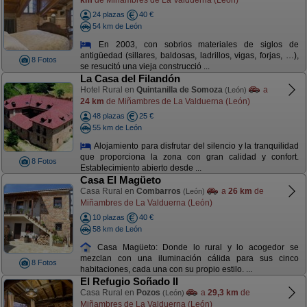
24 plazas
40 €
54 km de León
En 2003, con sobrios materiales de siglos de
antigüedad (sillares, baldosas, ladrillos, vigas, forjas, …),
8 Fotos
se resucitó una vieja construcció ...
La Casa del Filandón
Hotel Rural en
Quintanilla de Somoza
a
(León)
24 km
de Miñambres de La Valduerna (León)
48 plazas
25 €
55 km de León
Alojamiento para disfrutar del silencio y la tranquilidad
que proporciona la zona con gran calidad y confort.
8 Fotos
Establecimiento abierto desde ...
Casa El Magüeto
Casa Rural en
Combarros
a
26 km
de
(León)
Miñambres de La Valduerna (León)
10 plazas
40 €
58 km de León
Casa Magüeto: Donde lo rural y lo acogedor se
mezclan con una iluminación cálida para sus cinco
8 Fotos
habitaciones, cada una con su propio estilo. ...
El Refugio Soñado II
Casa Rural en
Pozos
a
29,3 km
de
(León)
Miñambres de La Valduerna (León)