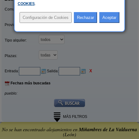
COOKIES
.
Comunidades:
Provincias/Islas:
Tipo alquiler:
Plazas:
X
Entrada:
Salida:
Fechas más buscadas
pueblo:
MÁS FILTROS
No se han encontrado alojamientos en
Miñambres de La Valduerna
(León)