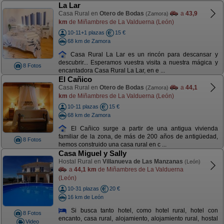
La Lar
Casa Rural en
Otero de Bodas
a
43,9
(Zamora)
km
de Miñambres de La Valduerna (León)
10-11+1 plazas
15 €
68 km de Zamora
Casa Rural La Lar es un rincón para descansar y
descubrir... Esperamos vuestra visita a nuestra mágica y
8 Fotos
encantadora Casa Rural La Lar, en e ...
El Cañico
Casa Rural en
Otero de Bodas
a
44,1
(Zamora)
km
de Miñambres de La Valduerna (León)
10-11 plazas
15 €
68 km de Zamora
El Cañico surge a partir de una antigua vivienda
familiar de la zona, de más de 200 años de antigüedad,
8 Fotos
hemos construido una casa rural en c ...
Casa Miguel y Sally
Hostal Rural en
Villanueva de Las Manzanas
(León)
a
44,1 km
de Miñambres de La Valduerna
(León)
10-31 plazas
20 €
16 km de León
Si busca tanto hotel, como hotel rural, hotel con
8 Fotos
encanto, casa rural, alojamiento, alojamiento rural, hostal
Video