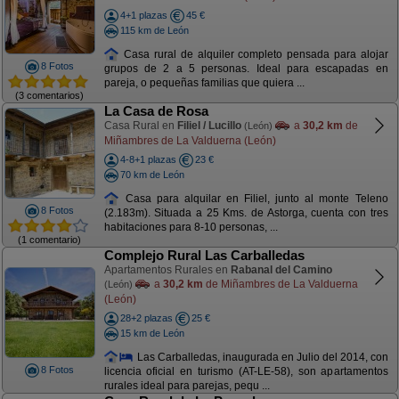
4+1 plazas
45 €
115 km de León
Casa rural de alquiler completo pensada para alojar
8 Fotos
grupos de 2 a 5 personas. Ideal para escapadas en
pareja, o pequeñas familias que quiera ...
(3 comentarios)
La Casa de Rosa
Casa Rural en
Filiel / Lucillo
a
30,2 km
de
(León)
Miñambres de La Valduerna (León)
4-8+1 plazas
23 €
70 km de León
Casa para alquilar en Filiel, junto al monte Teleno
8 Fotos
(2.183m). Situada a 25 Kms. de Astorga, cuenta con tres
habitaciones para 8-10 personas, ...
(1 comentario)
Complejo Rural Las Carballedas
Apartamentos Rurales en
Rabanal del Camino
a
30,2 km
de Miñambres de La Valduerna
(León)
(León)
28+2 plazas
25 €
15 km de León
Las Carballedas, inaugurada en Julio del 2014, con
8 Fotos
licencia oficial en turismo (AT-LE-58), son apartamentos
rurales ideal para parejas, pequ ...