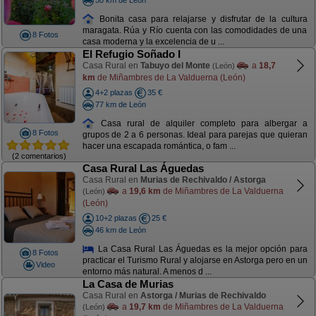
Bonita casa para relajarse y disfrutar de la cultura
maragata. Rúa y Río cuenta con las comodidades de una
8 Fotos
casa moderna y la excelencia de u ...
El Refugio Soñado I
Casa Rural en
Tabuyo del Monte
a
18,7
(León)
km
de Miñambres de La Valduerna (León)
4+2 plazas
35 €
77 km de León
Casa rural de alquiler completo para albergar a
8 Fotos
grupos de 2 a 6 personas. Ideal para parejas que quieran
hacer una escapada romántica, o fam ...
(2 comentarios)
Casa Rural Las Águedas
Casa Rural en
Murias de Rechivaldo / Astorga
a
19,6 km
de Miñambres de La Valduerna
(León)
(León)
10+2 plazas
25 €
46 km de León
La Casa Rural Las Águedas es la mejor opción para
8 Fotos
practicar el Turismo Rural y alojarse en Astorga pero en un
Video
entorno más natural. A menos d ...
La Casa de Murias
Casa Rural en
Astorga / Murias de Rechivaldo
a
19,7 km
de Miñambres de La Valduerna
(León)