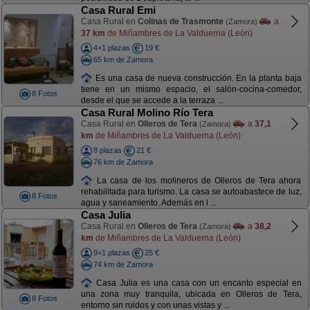
Casa Rural Emi
Casa Rural en
Colinas de Trasmonte
a
(Zamora)
37 km
de Miñambres de La Valduerna (León)
4+1 plazas
19 €
65 km de Zamora
Es una casa de nueva construcción. En la planta baja
tiene en un mismo espacio, el salón-cocina-comedor,
8 Fotos
desde el que se accede a la terraza ...
Casa Rural Molino Río Tera
Casa Rural en
Olleros de Tera
a
37,1
(Zamora)
km
de Miñambres de La Valduerna (León)
8 plazas
21 €
76 km de Zamora
La casa de los molineros de Olleros de Tera ahora
rehabilitada para turismo. La casa se autoabastece de luz,
8 Fotos
agua y saneamiento. Además en l ...
Casa Julia
Casa Rural en
Olleros de Tera
a
38,2
(Zamora)
km
de Miñambres de La Valduerna (León)
9+1 plazas
25 €
74 km de Zamora
Casa Julia es una casa con un encanto especial en
una zona muy tranquila, ubicada en Olleros de Tera,
8 Fotos
entorno sin ruidos y con unas vistas y ...