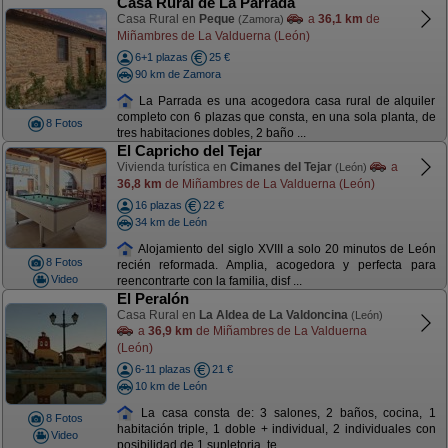
Casa Rural de La Parrada
Casa Rural en
Peque
a
36,1 km
de
(Zamora)
Miñambres de La Valduerna (León)
6+1 plazas
25 €
90 km de Zamora
La Parrada es una acogedora casa rural de alquiler
completo con 6 plazas que consta, en una sola planta, de
8 Fotos
tres habitaciones dobles, 2 baño ...
El Capricho del Tejar
Vivienda turística en
Cimanes del Tejar
a
(León)
36,8 km
de Miñambres de La Valduerna (León)
16 plazas
22 €
34 km de León
Alojamiento del siglo XVIII a solo 20 minutos de León
8 Fotos
recién reformada. Amplia, acogedora y perfecta para
Video
reencontrarte con la familia, disf ...
El Peralón
Casa Rural en
La Aldea de La Valdoncina
(León)
a
36,9 km
de Miñambres de La Valduerna
(León)
6-11 plazas
21 €
10 km de León
La casa consta de: 3 salones, 2 baños, cocina, 1
8 Fotos
habitación triple, 1 doble + individual, 2 individuales con
Video
posibilidad de 1 supletoria, te ...