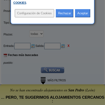
COOKIES
.
Provincias/Islas:
Tipo alquiler:
Plazas:
X
Entrada:
Salida:
Fechas más buscadas
pueblo:
MÁS FILTROS
No se han encontrado alojamientos en
San Pedro
(León)
... PERO, TE SUGERIMOS ALOJAMIENTOS CERCANOS
: