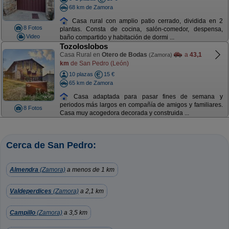
68 km de Zamora
Casa rural con amplio patio cerrado, dividida en 2
8 Fotos
plantas. Consta de cocina, salón-comedor, despensa,
Video
baño compartido y habitación de dormi ...
Tozoloslobos
Casa Rural en
Otero de Bodas
a
43,1
(Zamora)
km
de San Pedro (León)
10 plazas
15 €
65 km de Zamora
Casa adaptada para pasar fines de semana y
periodos más largos en compañía de amigos y familiares.
8 Fotos
Casa muy acogedora decorada y construida ...
Cerca de San Pedro:
Almendra
(Zamora)
a menos de 1 km
Valdeperdices
(Zamora)
a 2,1 km
Campillo
(Zamora)
a 3,5 km