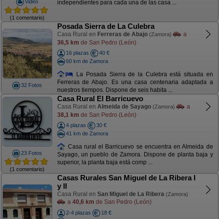
Video
independientes para cada una de las casa ...
(1 comentario)
Posada Sierra de La Culebra
Casa Rural en
Ferreras de Abajo
a
(Zamora)
36,5 km
de San Pedro (León)
16 plazas
40 €
60 km de Zamora
La Posada Sierra de la Culebra está situada en
Ferreras de Abajo. Es una casa centenaria adaptada a
32 Fotos
nuestros tiempos. Dispone de seis habita ...
Casa Rural El Barricuevo
Casa Rural en
Almeida de Sayago
a
(Zamora)
38,1 km
de San Pedro (León)
4 plazas
30 €
41 km de Zamora
Casa rural el Barricuevo se encuentra en Almeida de
23 Fotos
Sayago, un pueblo de Zamora. Dispone de planta baja y
superior, la planta baja está comp ...
(1 comentario)
Casas Rurales San Miguel de La Ribera I
y II
Casa Rural en
San Miguel de La Ribera
(Zamora)
a
40,6 km
de San Pedro (León)
2-4 plazas
18 €