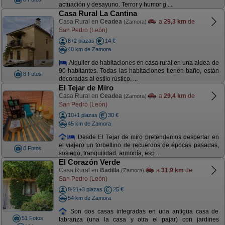
actuación y desayuno. Terror y humor g ...
Casa Rural La Cantina
Casa Rural en
Ceadea
a
29,3 km
de
(Zamora)
San Pedro (León)
8+2 plazas
14 €
40 km de Zamora
Alquiler de habitaciones en casa rural en una aldea de
90 habitantes. Todas las habitaciones tienen baño, están
8 Fotos
decoradas al estilo rústico. ...
El Tejar de Miro
Casa Rural en
Ceadea
a
29,4 km
de
(Zamora)
San Pedro (León)
10+1 plazas
30 €
45 km de Zamora
Desde El Tejar de miro pretendemos despertar en
el viajero un torbellino de recuerdos de épocas pasadas,
8 Fotos
sosiego, tranquilidad, armonía, esp ...
El Corazón Verde
Casa Rural en
Badilla
a
31,9 km
de
(Zamora)
San Pedro (León)
8-21+3 plazas
25 €
54 km de Zamora
Son dos casas integradas en una antigua casa de
51 Fotos
labranza (una la casa y otra el pajar) con jardines