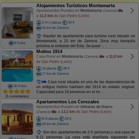
Alojamientos Turísticos Montamarta
Apartamentos Rurales en
Montamarta
(Zamora)
a
11,5 km
de San Pedro (León)
2-4+1 plazas
30 €
15 km de Zamora
Alquiler de apartamento para turismo rural situado en
Montamarta, a 15 km de Zamora. Zona muy tranquila
8 Fotos
próxima al embalse del Esla. Se pued ...
Molino 1914
Casa Rural en
Montamarta
a
11,8 km
(Zamora)
de San Pedro (León)
16 plazas
38 €
17 km de Zamora
Casa rural situada en una de las dependencias de
35 Fotos
un antiguo molino harinero del 1914 en estado original.
Capacidad para 16 personas en el mi ...
(5 comentarios)
Apartamentos Los Cerezales
Apartamentos Rurales en
Almaraz de Duero
a
13,1 km
de San Pedro (León)
(Zamora)
8+5 plazas
20 €
18 km de Zamora
Son dos apartamentos de 2-5 personas y una casa de
6-11 personas. La casa está diseñada siguiendo los