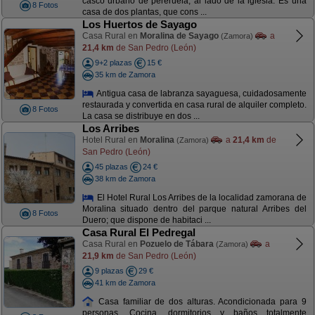
casco urbano de pereruela, al lado de la iglesia. Es una
8 Fotos
casa de dos plantas, que cons ...
Los Huertos de Sayago
Casa Rural en
Moralina de Sayago
a
(Zamora)
21,4 km
de San Pedro (León)
9+2 plazas
15 €
35 km de Zamora
Antigua casa de labranza sayaguesa, cuidadosamente
restaurada y convertida en casa rural de alquiler completo.
8 Fotos
La casa se distribuye en dos ...
Los Arribes
Hotel Rural en
Moralina
a
21,4 km
de
(Zamora)
San Pedro (León)
45 plazas
24 €
38 km de Zamora
El Hotel Rural Los Arribes de la localidad zamorana de
Moralina situado dentro del parque natural Arribes del
8 Fotos
Duero; que dispone de habitaci ...
Casa Rural El Pedregal
Casa Rural en
Pozuelo de Tábara
a
(Zamora)
21,9 km
de San Pedro (León)
9 plazas
29 €
41 km de Zamora
Casa familiar de dos alturas. Acondicionada para 9
personas. Cocina, dormitorios y baños totalmente