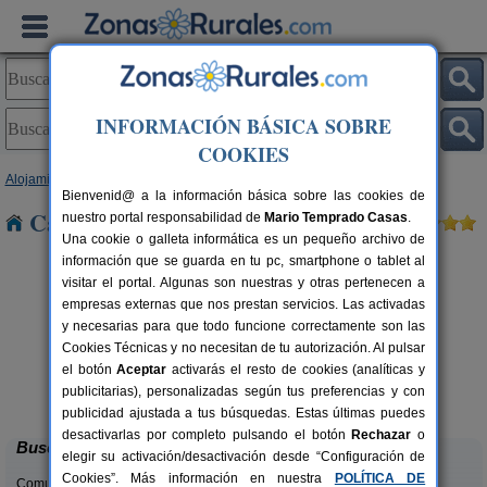
INFORMACIÓN BÁSICA SOBRE
COOKIES
Alojamientos
>
Castilla y León
>
León
> San Pedro
Bienvenid@ a la información básica sobre las cookies de
Casas Rurales cerca de San Pedro
nuestro portal responsabilidad de
Mario Temprado Casas
.
Una cookie o galleta informática es un pequeño archivo de
información que se guarda en tu pc, smartphone o tablet al
visitar el portal. Algunas son nuestras y otras pertenecen a
empresas externas que nos prestan servicios. Las activadas
y necesarias para que todo funcione correctamente son las
Cookies Técnicas y no necesitan de tu autorización. Al pulsar
el botón
Aceptar
activarás el resto de cookies (analíticas y
Complejo Rural Aguas Frías
rs.
8+1 pers.
publicitarias), personalizadas según tus preferencias y con
 €
27 €
La Omañuela (León)
desde
publicidad ajustada a tus búsquedas. Estas últimas puedes
desactivarlas por completo pulsando el botón
Rechazar
o
Buscar
elegir su activación/desactivación desde “Configuración de
Cookies”. Más información en nuestra
POLÍTICA DE
Comunidades: