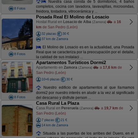
Nuestra casa consta de 5 dormitorios, 4 baños
completos, cocina con lavadora, lavavajillas, microondas,
8 Fotos
freidora, tostadora, vitrocerámica y ...
Posada Real El Molino de Losacio
Hostal Rural en
Losacio de Alba
a
16
(Zamora)
km
de San Pedro (León)
32 plazas
30 €
37 km de Zamora
El Molino de Losacio es en la actualidad, una Posada
Real que se caracteriza por la preocupación por el detalle,
8 Fotos
la calidad de sus instalaci ...
Apartamentos Turísticos Dormi2
Apartamento en
Zamora
a
17,6 km
de
(Zamora)
San Pedro (León)
10+6 plazas
30 €
Nuestro edificio de apartamentos al que llamamos
dormi2 por nuestro interés en aludir a la vez al significado
8 Fotos
del descanso y disfrute person ...
Casa Rural La Plaza
Casa Rural en
Pereruela
a
19,7 km
de
(Zamora)
San Pedro (León)
7 plazas
21 €
14 km de Zamora
Situada a las puertas de los arribes del Duero, en el