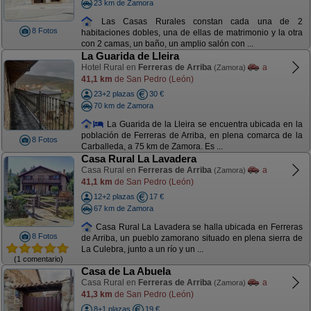
23 km de Zamora
Las Casas Rurales constan cada una de 2
8 Fotos
habitaciones dobles, una de ellas de matrimonio y la otra
con 2 camas, un baño, un amplio salón con ...
La Guarida de Lleira
Hotel Rural en
Ferreras de Arriba
a
(Zamora)
41,1 km
de San Pedro (León)
23+2 plazas
30 €
70 km de Zamora
La Guarida de la Lleira se encuentra ubicada en la
población de Ferreras de Arriba, en plena comarca de la
8 Fotos
Carballeda, a 75 km de Zamora. Es ...
Casa Rural La Lavadera
Casa Rural en
Ferreras de Arriba
a
(Zamora)
41,1 km
de San Pedro (León)
12+2 plazas
17 €
67 km de Zamora
Casa Rural La Lavadera se halla ubicada en Ferreras
8 Fotos
de Arriba, un pueblo zamorano situado en plena sierra de
La Culebra, junto a un río y un ...
(1 comentario)
Casa de La Abuela
Casa Rural en
Ferreras de Arriba
a
(Zamora)
41,3 km
de San Pedro (León)
8+1 plazas
19 €