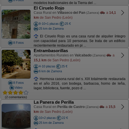
8 Fotos
modelos tradicionales de la Tierra del ...
El Ciruelo Rojo
Casa Rural en
Villaseco del Pan
a
14,1
(Zamora)
km
de San Pedro (León)
8-10+1 plazas
25 €
25 km de Zamora
El Ciruelo Rojo es una casa rural de alquiler íntegro
con capacidad para 10 personas. Se trata de un edificio
8 Fotos
recientemente restaurado en pi ...
Entrambasorillas
Apartamentos Rurales en
Valcabado
a
(Zamora)
15,1 km
de San Pedro (León)
4-10 plazas
25 €
6 km de Zamora
Hermosa casona rural del s. XIX totalmente restaurada
8 Fotos
en el año 2016, con bodega, barbacoa, horno de leña,
Video
lagar, biblioteca, fuente, pozo d ...
(2 comentarios)
La Panera de Perilla
Casa Rural en
Perilla de Castro
a
15,5
(Zamora)
km
de San Pedro (León)
10+2 plazas
22 €
25 km de Zamora