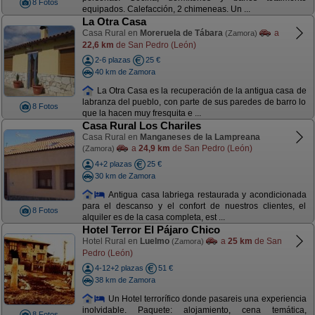
8 Fotos
equipados. Calefacción, 2 chimeneas. Un ...
La Otra Casa
Casa Rural en
Moreruela de Tábara
a
(Zamora)
22,6 km
de San Pedro (León)
2-6 plazas
25 €
40 km de Zamora
La Otra Casa es la recuperación de la antigua casa de
labranza del pueblo, con parte de sus paredes de barro lo
8 Fotos
que la hacen muy fresquita e ...
Casa Rural Los Chariles
Casa Rural en
Manganeses de la Lampreana
a
24,9 km
de San Pedro (León)
(Zamora)
4+2 plazas
25 €
30 km de Zamora
Antigua casa labriega restaurada y acondicionada
para el descanso y el confort de nuestros clientes, el
8 Fotos
alquiler es de la casa completa, est ...
Hotel Terror El Pájaro Chico
Hotel Rural en
Luelmo
a
25 km
de San
(Zamora)
Pedro (León)
4-12+2 plazas
51 €
38 km de Zamora
Un Hotel terrorífico donde pasareis una experiencia
inolvidable. Paquete: alojamiento, cena temática,
8 Fotos