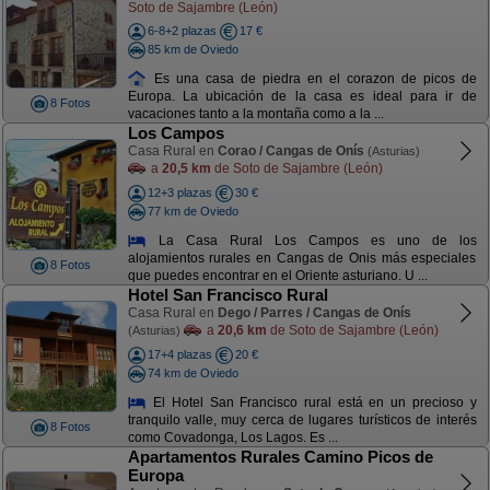
Soto de Sajambre (León)
6-8+2 plazas
17 €
85 km de Oviedo
Es una casa de piedra en el corazon de picos de
Europa. La ubicación de la casa es ideal para ir de
8 Fotos
vacaciones tanto a la montaña como a la ...
Los Campos
Casa Rural en
Corao / Cangas de Onís
(Asturias)
a
20,5 km
de Soto de Sajambre (León)
12+3 plazas
30 €
77 km de Oviedo
La Casa Rural Los Campos es uno de los
alojamientos rurales en Cangas de Onis más especiales
8 Fotos
que puedes encontrar en el Oriente asturiano. U ...
Hotel San Francisco Rural
Casa Rural en
Dego / Parres / Cangas de Onís
a
20,6 km
de Soto de Sajambre (León)
(Asturias)
17+4 plazas
20 €
74 km de Oviedo
El Hotel San Francisco rural está en un precioso y
tranquilo valle, muy cerca de lugares turísticos de interés
8 Fotos
como Covadonga, Los Lagos. Es ...
Apartamentos Rurales Camino Picos de
Europa