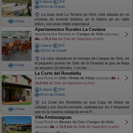
8 plazas
16 €
90 km de Oviedo
La casa rural La Terraza de Onís, está situada en un
enclave de enorme belleza, en la ladera de un valle
8 Fotos
idílico, con unas vistas espectacul ...
Apartamentos Rurales La Caviana
Apartamentos Rurales en
Cangas de Onís
(Asturias)
a
19,4 km
de Soto de Sajambre (León)
4 plazas
20 €
100 km de Oviedo
La casa situada en el concejo de Cangas de Onís, en
el pequeño pueblo de Soto de la Ensertal al que se llega
8 Fotos
en escasos 10 minutos. Y en las ...
La Corte del Rondiellu
Casa Rural en
Onís / Bobia de Abajo
a
(Asturias)
19,9 km
de Soto de Sajambre (León)
8 plazas
20 €
80 km de Oviedo
La Corte del Rondiellu es una Casa de Aldea de
calidad y con mucho encanto, avalada por los 3 trisqueles
8 Fotos
que es la máxima categoría en el Pi ...
Villa Ambasaguas
Casa Rural en
Mestas de Con / Cangas de Onís
a
19,9 km
de Soto de Sajambre (León)
(Asturias)