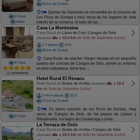
90 km de Oviedo
Quesar de Gamoneo se encuentra en el corazón de
8 Fotos
Los Picos de Europa y muy cerca de los lugares de más
Video
interés de la comarca. Al lado de las ...
Casa La Montesina
Casa Rural en
Llano de Con / Cangas de Onís
a
18,4 km
de Soto de Sajambre (León)
(Asturias)
2-7 plazas
15 €
80 km de Oviedo
Casa Rural, de alquiler íntegro situada en un pequeño
8 Fotos
pueblo del concejo de Cangas de Onís, donde su entorno
es todo naturaleza, tiene tres ...
(1 comentario)
Hotel Rural El Rexacu
Hotel Rural en
Bobia de Arriba
a
18,4
(Asturias)
km
de Soto de Sajambre (León)
2-40+4 plazas
30 €
75 km de Oviedo
En pleno corazón de los Picos de Europa, muy
cerca de Cangas de Onís, de las playas de Llanes y
8 Fotos
Ribadesella, los lagos de Covadonga y junto ...
La Terraza de Onís
Casa Rural en
Bobia de Arriba / Cangas de Onís
a
18,5 km
de Soto de Sajambre (León)
(Asturias)