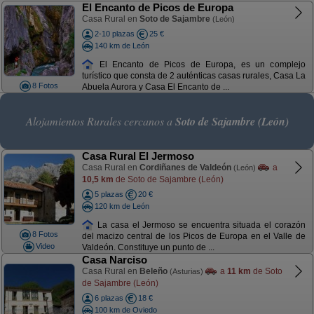
El Encanto de Picos de Europa
Casa Rural en
Soto de Sajambre
(León)
2-10 plazas
25 €
140 km de León
El Encanto de Picos de Europa, es un complejo
turístico que consta de 2 auténticas casas rurales, Casa La
8 Fotos
Abuela Aurora y Casa El Encanto de ...
Alojamientos Rurales cercanos a
Soto de Sajambre (León)
Casa Rural El Jermoso
Casa Rural en
Cordiñanes de Valdeón
a
(León)
10,5 km
de Soto de Sajambre (León)
5 plazas
20 €
120 km de León
La casa el Jermoso se encuentra situada el corazón
8 Fotos
del macizo central de los Picos de Europa en el Valle de
Video
Valdeón. Constituye un punto de ...
Casa Narciso
Casa Rural en
Beleño
a
11 km
de Soto
(Asturias)
de Sajambre (León)
6 plazas
18 €
100 km de Oviedo