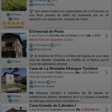
2-8 plazas
18 €
50 km de Oviedo
Son casas rurales con capacidades de 2 a 8 plazas en
50 Fotos
una finca privada de 5000 m2 bordeada por un río
Video
pequeño con barbacoas, cenador de 150m ...
(2 comentarios)
El Invernal de Picos
Casa Rural en
Portilla de La Reina
a
19,9
(León)
km
de Soto de Sajambre (León)
4-8+2 plazas
17 €
90 km de León
El Invernal de Picos y el Nido del aguila es una casa
rural de alquiler completo en Portilla de la Reina, por el
8 Fotos
cruce de carreteras, tenemo ...
Casa de La Montaña Albergue Turístico
Albergue en
Avín / Onís
a
20,2 km
de
(Asturias)
Soto de Sajambre (León)
50 plazas
20 €
90 km de Oviedo
Albergue turístico 3 estrellas de 46 plazas en
8 Fotos
habitaciones dobles, familiares de 4 y 6 plazas y también
Video
de albergue todas ellas con baño en ...
Casa Grande de Cabrales I
Casa Rural en
Cabrales
a
20,5 km
de
(Asturias)