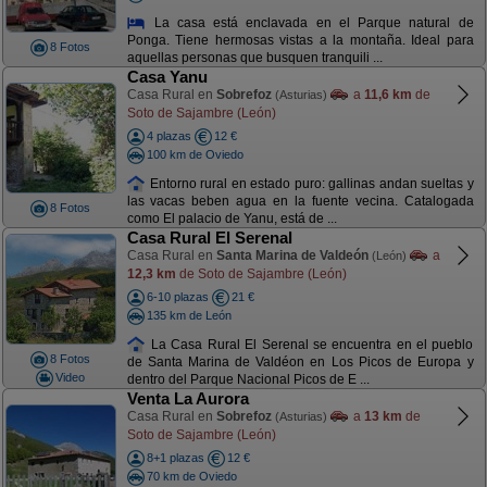
La casa está enclavada en el Parque natural de
Ponga. Tiene hermosas vistas a la montaña. Ideal para
8 Fotos
aquellas personas que busquen tranquili ...
Casa Yanu
Casa Rural en
Sobrefoz
a
11,6 km
de
(Asturias)
Soto de Sajambre (León)
4 plazas
12 €
100 km de Oviedo
Entorno rural en estado puro: gallinas andan sueltas y
las vacas beben agua en la fuente vecina. Catalogada
8 Fotos
como El palacio de Yanu, está de ...
Casa Rural El Serenal
Casa Rural en
Santa Marina de Valdeón
a
(León)
12,3 km
de Soto de Sajambre (León)
6-10 plazas
21 €
135 km de León
La Casa Rural El Serenal se encuentra en el pueblo
8 Fotos
de Santa Marina de Valdéon en Los Picos de Europa y
Video
dentro del Parque Nacional Picos de E ...
Venta La Aurora
Casa Rural en
Sobrefoz
a
13 km
de
(Asturias)
Soto de Sajambre (León)
8+1 plazas
12 €
70 km de Oviedo