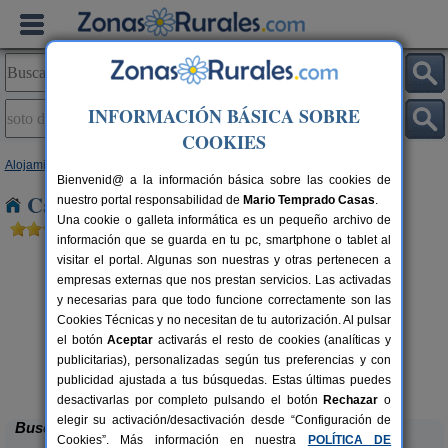
INFORMACIÓN BÁSICA SOBRE
COOKIES
Alojamientos
>
Castilla y León
>
León
> Soto de Sajambre
Bienvenid@ a la información básica sobre las cookies de
Casas Rurales en Soto de Sajambre
nuestro portal responsabilidad de
Mario Temprado Casas
.
Una cookie o galleta informática es un pequeño archivo de
información que se guarda en tu pc, smartphone o tablet al
visitar el portal. Algunas son nuestras y otras pertenecen a
empresas externas que nos prestan servicios. Las activadas
y necesarias para que todo funcione correctamente son las
Cookies Técnicas y no necesitan de tu autorización. Al pulsar
el botón
Aceptar
activarás el resto de cookies (analíticas y
publicitarias), personalizadas según tus preferencias y con
Complejo Rural Aguas Frías
rs.
8+1 pers.
 €
27 €
publicidad ajustada a tus búsquedas. Estas últimas puedes
La Omañuela (León)
desde
desactivarlas por completo pulsando el botón
Rechazar
o
elegir su activación/desactivación desde “Configuración de
Buscar
Cookies”. Más información en nuestra
POLÍTICA DE