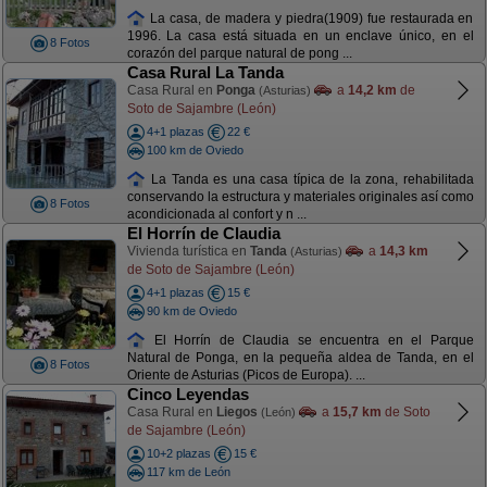
La casa, de madera y piedra(1909) fue restaurada en
1996. La casa está situada en un enclave único, en el
8 Fotos
corazón del parque natural de pong ...
Casa Rural La Tanda
Casa Rural en
Ponga
a
14,2 km
de
(Asturias)
Soto de Sajambre (León)
4+1 plazas
22 €
100 km de Oviedo
La Tanda es una casa típica de la zona, rehabilitada
conservando la estructura y materiales originales así como
8 Fotos
acondicionada al confort y n ...
El Horrín de Claudia
Vivienda turística en
Tanda
a
14,3 km
(Asturias)
de Soto de Sajambre (León)
4+1 plazas
15 €
90 km de Oviedo
El Horrín de Claudia se encuentra en el Parque
Natural de Ponga, en la pequeña aldea de Tanda, en el
8 Fotos
Oriente de Asturias (Picos de Europa). ...
Cinco Leyendas
Casa Rural en
Liegos
a
15,7 km
de Soto
(León)
de Sajambre (León)
10+2 plazas
15 €
117 km de León