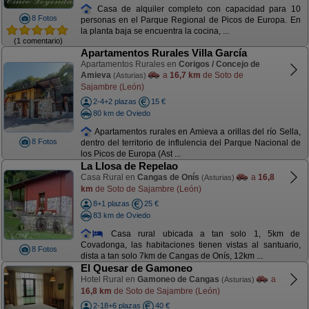
Casa de alquiler completo con capacidad para 10
8 Fotos
personas en el Parque Regional de Picos de Europa. En
la planta baja se encuentra la cocina, ...
(1 comentario)
Apartamentos Rurales Villa García
Apartamentos Rurales en
Corigos / Concejo de
Amieva
a
16,7 km
de Soto de
(Asturias)
Sajambre (León)
2-4+2 plazas
15 €
80 km de Oviedo
Apartamentos rurales en Amieva a orillas del río Sella,
8 Fotos
dentro del territorio de influlencia del Parque Nacional de
los Picos de Europa (Ast ...
La Llosa de Repelao
Casa Rural en
Cangas de Onís
a
16,8
(Asturias)
km
de Soto de Sajambre (León)
8+1 plazas
25 €
83 km de Oviedo
Casa rural ubicada a tan solo 1, 5km de
Covadonga, las habitaciones tienen vistas al santuario,
8 Fotos
dista a tan solo 7km de Cangas de Onís, 12km ...
El Quesar de Gamoneo
Hotel Rural en
Gamoneo de Cangas
a
(Asturias)
16,8 km
de Soto de Sajambre (León)
2-18+6 plazas
40 €