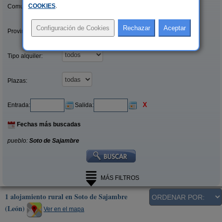
COOKIES
.
Comunidades:
Provincias/Islas:
Tipo alquiler:
Plazas:
X
Entrada:
Salida:
Fechas más buscadas
pueblo:
Soto de Sajambre
MÁS FILTROS
1 alojamiento rural en Soto de Sajambre
(León)
Ver en el mapa