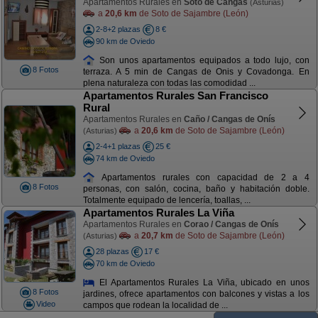
Apartamentos Rurales en
Soto de Cangas
(Asturias)
a
20,6 km
de Soto de Sajambre (León)
2-8+2 plazas
8 €
90 km de Oviedo
Son unos apartamentos equipados a todo lujo, con
8 Fotos
terraza. A 5 min de Cangas de Onis y Covadonga. En
plena naturaleza con todas las comodidad ...
Apartamentos Rurales San Francisco
Rural
Apartamentos Rurales en
Caño / Cangas de Onís
a
20,6 km
de Soto de Sajambre (León)
(Asturias)
2-4+1 plazas
25 €
74 km de Oviedo
Apartamentos rurales con capacidad de 2 a 4
8 Fotos
personas, con salón, cocina, baño y habitación doble.
Totalmente equipado de lencería, toallas, ...
Apartamentos Rurales La Viña
Apartamentos Rurales en
Corao / Cangas de Onís
a
20,7 km
de Soto de Sajambre (León)
(Asturias)
28 plazas
17 €
70 km de Oviedo
El Apartamentos Rurales La Viña, ubicado en unos
8 Fotos
jardines, ofrece apartamentos con balcones y vistas a los
Video
campos que rodean la localidad de ...