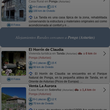
Casa Rural en
Ponga
(Asturias)
4+1 plazas
22 €
100 km de Oviedo
La Tanda es una casa típica de la zona, rehabilitada
conservando la estructura y materiales originales así como
8 Fotos
acondicionada al confort y n ...
Alojamientos Rurales cercanos a
Ponga (Asturias)
El Horrín de Claudia
Vivienda turística en
Tanda
a
0 km
de
(Asturias)
Ponga (Asturias)
4+1 plazas
15 €
90 km de Oviedo
El Horrín de Claudia se encuentra en el Parque
Natural de Ponga, en la pequeña aldea de Tanda, en el
8 Fotos
Oriente de Asturias (Picos de Europa). ...
Venta La Aurora
Casa Rural en
Sobrefoz
a
1,4 km
de
(Asturias)
Ponga (Asturias)
8+1 plazas
12 €
70 km de Oviedo
La casa, de madera y piedra(1909) fue restaurada en