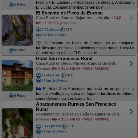
Fresnu y El Llamargu y dos casas de aldea L´Antoxana y
5 Fotos
El Llugar. Los apartamentos: tienen puer ...
El Encanto de Picos de Europa
Casa Rural en
Soto de Sajambre
a
14,2
(León)
km
de Ponga (Asturias)
2-10 plazas
25 €
140 km de León
El Encanto de Picos de Europa, es un complejo
turístico que consta de 2 auténticas casas rurales, Casa La
8 Fotos
Abuela Aurora y Casa El Encanto de ...
Hotel San Francisco Rural
Casa Rural en
Dego / Parres / Cangas de Onís
a
15,6 km
de Ponga (Asturias)
(Asturias)
17+4 plazas
20 €
74 km de Oviedo
El Hotel San Francisco rural está en un precioso y
tranquilo valle, muy cerca de lugares turísticos de interés
8 Fotos
como Covadonga, Los Lagos. Es ...
Apartamentos Rurales San Francisco
Rural
Apartamentos Rurales en
Caño / Cangas de Onís
a
15,6 km
de Ponga (Asturias)
(Asturias)
2-4+1 plazas
25 €
74 km de Oviedo