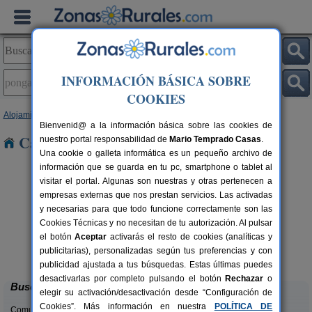
INFORMACIÓN BÁSICA SOBRE
COOKIES
Alojamientos
>
Asturias
> Ponga
Bienvenid@ a la información básica sobre las cookies de
Casas Rurales en Ponga
nuestro portal responsabilidad de
Mario Temprado Casas
.
Una cookie o galleta informática es un pequeño archivo de
información que se guarda en tu pc, smartphone o tablet al
visitar el portal. Algunas son nuestras y otras pertenecen a
empresas externas que nos prestan servicios. Las activadas
y necesarias para que todo funcione correctamente son las
Cookies Técnicas y no necesitan de tu autorización. Al pulsar
el botón
Aceptar
activarás el resto de cookies (analíticas y
El Pajar de Pumarega
rs.
6 pers.
publicitarias), personalizadas según tus preferencias y con
 €
19 €
Castropol (Asturias)
desde
publicidad ajustada a tus búsquedas. Estas últimas puedes
desactivarlas por completo pulsando el botón
Rechazar
o
Buscar
elegir su activación/desactivación desde “Configuración de
Cookies”. Más información en nuestra
POLÍTICA DE
Comunidades: