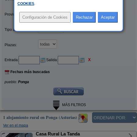
COOKIES
.
Provincias/Islas:
Tipo alquiler:
Plazas:
X
Entrada:
Salida:
Fechas más buscadas
pueblo:
Ponga
MÁS FILTROS
1 alojamiento rural en Ponga (Asturias)
Ver en el mapa
Casa Rural La Tanda