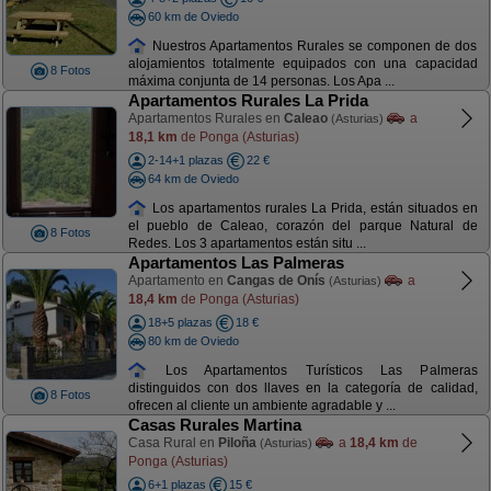
60 km de Oviedo
Nuestros Apartamentos Rurales se componen de dos
alojamientos totalmente equipados con una capacidad
8 Fotos
máxima conjunta de 14 personas. Los Apa ...
Apartamentos Rurales La Prida
Apartamentos Rurales en
Caleao
a
(Asturias)
18,1 km
de Ponga (Asturias)
2-14+1 plazas
22 €
64 km de Oviedo
Los apartamentos rurales La Prida, están situados en
el pueblo de Caleao, corazón del parque Natural de
8 Fotos
Redes. Los 3 apartamentos están situ ...
Apartamentos Las Palmeras
Apartamento en
Cangas de Onís
a
(Asturias)
18,4 km
de Ponga (Asturias)
18+5 plazas
18 €
80 km de Oviedo
Los Apartamentos Turísticos Las Palmeras
distinguidos con dos llaves en la categoría de calidad,
8 Fotos
ofrecen al cliente un ambiente agradable y ...
Casas Rurales Martina
Casa Rural en
Piloña
a
18,4 km
de
(Asturias)
Ponga (Asturias)
6+1 plazas
15 €