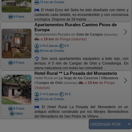
76 km de Oviedo
El Hotel Ecos del Sella ha sido diseñado con mimo y
cuidando cada detalle, es ecosostenible y con conciencia
8 Fotos
ecológica. Dispone de 28 habita ...
Apartamentos Rurales Camino Picos de
Europa
Apartamentos Rurales en
Soto de Cangas
(Asturias)
a
19 km
de Ponga (Asturias)
2-8+2 plazas
8 €
90 km de Oviedo
Son unos apartamentos equipados a todo lujo, con
8 Fotos
terraza. A 5 min de Cangas de Onis y Covadonga. En
plena naturaleza con todas las comodidad ...
Hotel Rural ** La Posada del Monasterio
Hotel Rural en
La Vega de los Caseros / Villanueva
/ Cangas de Onís
a
19 km
de Ponga
(Asturias)
(Asturias)
2-4+2 plazas
20 €
65 km de Oviedo
El Hotel Rural La Posada del Monasterio es un
8 Fotos
antiguo edificio construido por los Monjes Benedictinos
Video
del Monasterio de San Pedro de Villanu ...