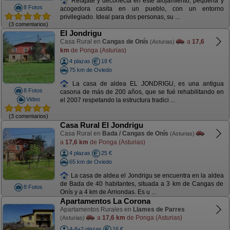
Rélajate y deconecta en este alojamiento, pequeña y
8 Fotos
acogedora casita en un pueblo, con un entorno
privilegiado. Ideal para dos personas, su ...
(3 comentarios)
El Jondrigu
Casa Rural en
Cangas de Onís
a
17,6
(Asturias)
km
de Ponga (Asturias)
4 plazas
18 €
75 km de Oviedo
La casa de aldea EL JONDRIGU, es una antigua
8 Fotos
casona de más de 200 años, que se fué rehabilitando en
Video
el 2007 respetando la estructura tradici ...
(3 comentarios)
Casa Rural El Jondrigu
Casa Rural en
Bada / Cangas de Onís
(Asturias)
a
17,6 km
de Ponga (Asturias)
4 plazas
25 €
65 km de Oviedo
La casa de aldea el Jondrigu se encuentra en la aldea
de Bada de 40 habitantes, situada a 3 km de Cangas de
8 Fotos
Onís y a 4 km de Arriondas. Es u ...
Apartamentos La Corona
Apartamentos Rurales en
Llames de Parres
a
17,6 km
de Ponga (Asturias)
(Asturias)
4-8+2 plazas
16 €