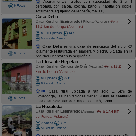
Apartamentos rurales con capacidad de 2 a 4
8 Fotos
personas, con salón, cocina, baño y habitación doble.
Totalmente equipado de lencería, toallas, ...
Casa Delia
Casa Rural en
Espinaredo / Piloña
a
(Asturias)
16,7 km
de Ponga (Asturias)
8-10+1 plazas
14 €
55 km de Oviedo
Casa Delia es una casa de principios del siglo XX
totalmente restaurada en madera y piedra. Situada en la
8 Fotos
Asturias Oriental en la pequeña al ...
La Llosa de Repelao
Casa Rural en
Cangas de Onís
a
17,2
(Asturias)
km
de Ponga (Asturias)
8+1 plazas
25 €
83 km de Oviedo
Casa rural ubicada a tan solo 1, 5km de
Covadonga, las habitaciones tienen vistas al santuario,
8 Fotos
dista a tan solo 7km de Cangas de Onís, 12km ...
La Nozaleda
Casa Rural en
Espinaredo
a
17,4 km
(Asturias)
de Ponga (Asturias)
2 plazas
30 €
51 km de Oviedo