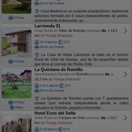
55 km de Oviedo
Casa Martina es un conjunto arquitectónico tradicional
asturiano formado por 6 casas independientes de piedra,
8 Fotos
recientemente restauradas, qu ...
Larrionda 31
Casa Rural en
Villar de Huergo
a
18,5
(Asturias)
km
de Ponga (Asturias)
10+4 plazas
12 €
50 km de Oviedo
La Casa de Aldea Larrionda se halla en el Núcleo
Rural de Villar de Huergo, una de las pequeñas aldeas
8 Fotos
que tiene el concejo de Piloña. Está ...
La Quintana de Romillo
Apartamentos Rurales en
Romillo
a
(Asturias)
18,7 km
de Ponga (Asturias)
2-5+1 plazas
24 €
65 km de Oviedo
La Quintana de Romillo cuenta con 7 apartamentos
8 Fotos
rurales (con entrada independiente desde la calle)
Video
ubicados en Romillo, pegado a Arriondas ...
Hotel Ecos del Sella
Hotel Rural en
Cangas de Onís
a
18,7
(Asturias)
km
de Ponga (Asturias)
2+18 plazas
52 €