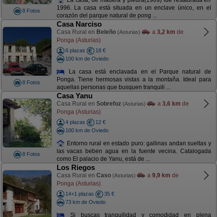
1996. La casa está situada en un enclave único, en el
8 Fotos
corazón del parque natural de pong ...
Casa Narciso
Casa Rural en
Beleño
a
3,2 km
de
(Asturias)
Ponga (Asturias)
6 plazas
18 €
100 km de Oviedo
La casa está enclavada en el Parque natural de
Ponga. Tiene hermosas vistas a la montaña. Ideal para
8 Fotos
aquellas personas que busquen tranquili ...
Casa Yanu
Casa Rural en
Sobrefoz
a
3,6 km
de
(Asturias)
Ponga (Asturias)
4 plazas
12 €
100 km de Oviedo
Entorno rural en estado puro: gallinas andan sueltas y
las vacas beben agua en la fuente vecina. Catalogada
8 Fotos
como El palacio de Yanu, está de ...
Los Riegos
Casa Rural en
Caso
a
9,9 km
de
(Asturias)
Ponga (Asturias)
14+1 plazas
35 €
73 km de Oviedo
Si buscas tranquilidad y comodidad en plena