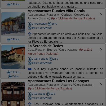
naturaleza, éste es tu lugar. Los Riegos es una casa rural
8 Fotos
de alquiler por habitaciones situada ...
Apartamentos Rurales Villa García
Apartamentos Rurales en
Corigos / Concejo de
Amieva
a
11,9 km
de Ponga (Asturias)
(Asturias)
2-4+2 plazas
15 €
80 km de Oviedo
Apartamentos rurales en Amieva a orillas del río Sella,
dentro del territorio de influlencia del Parque Nacional de
8 Fotos
los Picos de Europa (Ast ...
La Seronda de Redes
Casa Rural en
Bueres / Caso
a
12,1
(Asturias)
km
de Ponga (Asturias)
2-16+4 plazas
23 €
68 km de Oviedo
Aun hay lugares donde es posible disfrutar de
8 Fotos
sensaciones ya olvidadas, lugares donde el tiempo se
Video
detiene y donde el espacio pasa a ser par ...
Apartamentos Rurales Los Cascayos
Apartamentos Rurales en
Abantro / Caso
(Asturias)
a
12,6 km
de Ponga (Asturias)
2-12 plazas
19 €
40 km de Oviedo
Los Cascayos son 2 apartamentos adosados, El