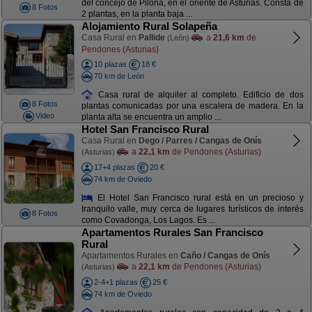
del concejo de Piloña, en el oriente de Asturias. Consta de
8 Fotos
2 plantas, en la planta baja ...
Alojamiento Rural Solapeña
Casa Rural en
Pallide
a
21,6 km
de
(León)
Pendones (Asturias)
10 plazas
18 €
70 km de León
Casa rural de alquiler al completo. Edificio de dos
8 Fotos
plantas comunicadas por una escalera de madera. En la
Video
planta alta se encuentra un amplio ...
Hotel San Francisco Rural
Casa Rural en
Dego / Parres / Cangas de Onís
a
22,1 km
de Pendones (Asturias)
(Asturias)
17+4 plazas
20 €
74 km de Oviedo
El Hotel San Francisco rural está en un precioso y
tranquilo valle, muy cerca de lugares turísticos de interés
8 Fotos
como Covadonga, Los Lagos. Es ...
Apartamentos Rurales San Francisco
Rural
Apartamentos Rurales en
Caño / Cangas de Onís
a
22,1 km
de Pendones (Asturias)
(Asturias)
2-4+1 plazas
25 €
74 km de Oviedo