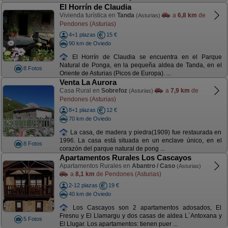
El Horrín de Claudia
Vivienda turística en
Tanda
a
6,8 km
de
(Asturias)
Pendones (Asturias)
4+1 plazas
15 €
90 km de Oviedo
El Horrín de Claudia se encuentra en el Parque
Natural de Ponga, en la pequeña aldea de Tanda, en el
8 Fotos
Oriente de Asturias (Picos de Europa). ...
Venta La Aurora
Casa Rural en
Sobrefoz
a
7,9 km
de
(Asturias)
Pendones (Asturias)
8+1 plazas
12 €
70 km de Oviedo
La casa, de madera y piedra(1909) fue restaurada en
1996. La casa está situada en un enclave único, en el
8 Fotos
corazón del parque natural de pong ...
Apartamentos Rurales Los Cascayos
Apartamentos Rurales en
Abantro / Caso
(Asturias)
a
8,1 km
de Pendones (Asturias)
2-12 plazas
19 €
40 km de Oviedo
Los Cascayos son 2 apartamentos adosados, El
Fresnu y El Llamargu y dos casas de aldea L´Antoxana y
5 Fotos
El Llugar. Los apartamentos: tienen puer ...