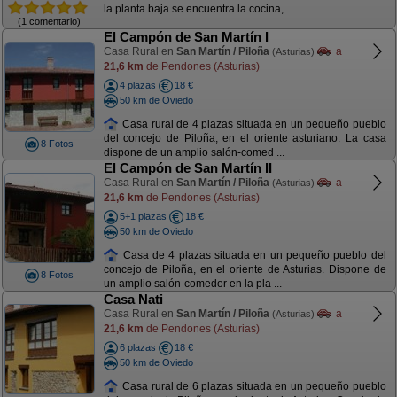
la planta baja se encuentra la cocina, ...
(1 comentario)
El Campón de San Martín I
Casa Rural en
San Martín / Piloña
a
(Asturias)
21,6 km
de Pendones (Asturias)
4 plazas
18 €
50 km de Oviedo
Casa rural de 4 plazas situada en un pequeño pueblo
del concejo de Piloña, en el oriente asturiano. La casa
8 Fotos
dispone de un amplio salón-comed ...
El Campón de San Martín II
Casa Rural en
San Martín / Piloña
a
(Asturias)
21,6 km
de Pendones (Asturias)
5+1 plazas
18 €
50 km de Oviedo
Casa de 4 plazas situada en un pequeño pueblo del
concejo de Piloña, en el oriente de Asturias. Dispone de
8 Fotos
un amplio salón-comedor en la pla ...
Casa Nati
Casa Rural en
San Martín / Piloña
a
(Asturias)
21,6 km
de Pendones (Asturias)
6 plazas
18 €
50 km de Oviedo
Casa rural de 6 plazas situada en un pequeño pueblo