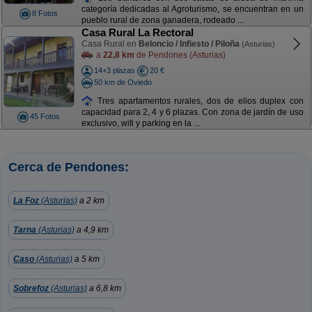
categoría dedicadas al Agroturismo, se encuentran en un
8 Fotos
pueblo rural de zona ganadera, rodeado ...
Casa Rural La Rectoral
Casa Rural en
Beloncio / Infiesto / Piloña
(Asturias)
a
22,8 km
de Pendones (Asturias)
14+3 plazas
20 €
50 km de Oviedo
Tres apartamentos rurales, dos de ellos duplex con
capacidad para 2, 4 y 6 plazas. Con zona de jardín de uso
45 Fotos
exclusivo, wifi y parking en la ...
Cerca de Pendones:
La Foz
(Asturias)
a 2 km
Tarna
(Asturias)
a 4,9 km
Caso
(Asturias)
a 5 km
Sobrefoz
(Asturias)
a 6,8 km