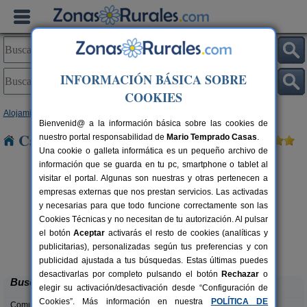
INFORMACIÓN BÁSICA SOBRE
COOKIES
Alojamientos
>
Asturias
> Pendones
Bienvenid@ a la información básica sobre las cookies de
Casas Rurales cerca de Pendones
nuestro portal responsabilidad de
Mario Temprado Casas
.
Una cookie o galleta informática es un pequeño archivo de
información que se guarda en tu pc, smartphone o tablet al
visitar el portal. Algunas son nuestras y otras pertenecen a
empresas externas que nos prestan servicios. Las activadas
y necesarias para que todo funcione correctamente son las
Cookies Técnicas y no necesitan de tu autorización. Al pulsar
el botón
Aceptar
activarás el resto de cookies (analíticas y
El Acebo
rs.
4+1 pers.
publicitarias), personalizadas según tus preferencias y con
 €
26 €
Beloncio (Asturias)
desde
publicidad ajustada a tus búsquedas. Estas últimas puedes
desactivarlas por completo pulsando el botón
Rechazar
o
Buscar
elegir su activación/desactivación desde “Configuración de
Cookies”. Más información en nuestra
POLÍTICA DE
Comunidades: