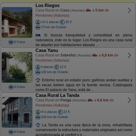
Los Riegos
Casa Rural en
Caso
a
5 km
de
(Asturias)
Pendones (Asturias)
14+1 plazas
35 €
73 km de Oviedo
Si buscas tranquilidad y comodidad en plena
naturaleza, éste es tu lugar. Los Riegos es una casa rural
8 Fotos
de alquiler por habitaciones situada ...
Casa Yanu
Casa Rural en
Sobrefoz
a
6,8 km
de
(Asturias)
Pendones (Asturias)
4 plazas
12 €
100 km de Oviedo
Entorno rural en estado puro: gallinas andan sueltas y
las vacas beben agua en la fuente vecina. Catalogada
8 Fotos
como El palacio de Yanu, está de ...
Casa Rural La Tanda
Casa Rural en
Ponga
a
6,8 km
de
(Asturias)
Pendones (Asturias)
4+1 plazas
22 €
100 km de Oviedo
La Tanda es una casa típica de la zona, rehabilitada
conservando la estructura y materiales originales así como
8 Fotos
acondicionada al confort y n ...