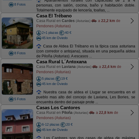
Apartamentos rurales con capacidad de 2 a 4
8 Fotos
personas, con salón, cocina, baño y habitación doble.
Totalmente equipado de lencería, toallas, ...
Casa El Trébano
Casa Rural en
Cardes
a
22,2 km
de
(Asturias)
Pendones (Asturias)
2+1 plazas
40 €
45 km de Oviedo
Casa de Aldea El Trébano es la típica casa asturiana
(con corredor o antojana), situada en una pequeña aldea
8 Fotos
de Piloña (Asturias). A escasos ...
Casa Rural L´Antoxana
Casa Rural en
Laviana
a
22,4 km
de
(Asturias)
Pendones (Asturias)
5 plazas
19 €
45 km de Oviedo
Nuestra casa de aldea el Llugar se encuentra en el
pueblo mas alto del concejo de Laviana, Les Bories, se
5 Fotos
encuentra dentro del paisaje prote ...
Casas Los Cantores
Casa Rural en
Piloña
a
22,8 km
de
(Asturias)
Pendones (Asturias)
6-12 plazas
20 €
45 km de Oviedo
Los Cantores son dos casas de aldea de máxima