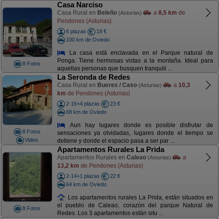
Casa Narciso
Casa Rural en
Beleño
a
8,5 km
de
(Asturias)
Pendones (Asturias)
6 plazas
18 €
100 km de Oviedo
La casa está enclavada en el Parque natural de
Ponga. Tiene hermosas vistas a la montaña. Ideal para
8 Fotos
aquellas personas que busquen tranquili ...
La Seronda de Redes
Casa Rural en
Bueres / Caso
a
10,3
(Asturias)
km
de Pendones (Asturias)
2-16+4 plazas
23 €
68 km de Oviedo
Aun hay lugares donde es posible disfrutar de
8 Fotos
sensaciones ya olvidadas, lugares donde el tiempo se
Video
detiene y donde el espacio pasa a ser par ...
Apartamentos Rurales La Prida
Apartamentos Rurales en
Caleao
a
(Asturias)
13,2 km
de Pendones (Asturias)
2-14+1 plazas
22 €
64 km de Oviedo
Los apartamentos rurales La Prida, están situados en
el pueblo de Caleao, corazón del parque Natural de
8 Fotos
Redes. Los 3 apartamentos están situ ...