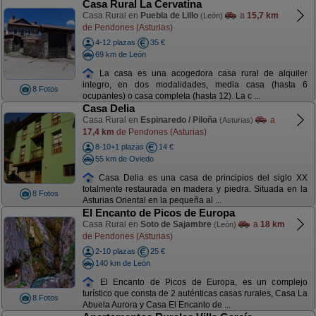
Casa Rural La Cervatina
Casa Rural en
Puebla de Lillo
a
15,7 km
(León)
de Pendones (Asturias)
4-12 plazas
35 €
69 km de León
La casa es una acogedora casa rural de alquiler
integro, en dos modalidades, media casa (hasta 6
8 Fotos
ocupantes) o casa completa (hasta 12). La c ...
Casa Delia
Casa Rural en
Espinaredo / Piloña
a
(Asturias)
17,4 km
de Pendones (Asturias)
8-10+1 plazas
14 €
55 km de Oviedo
Casa Delia es una casa de principios del siglo XX
totalmente restaurada en madera y piedra. Situada en la
8 Fotos
Asturias Oriental en la pequeña al ...
El Encanto de Picos de Europa
Casa Rural en
Soto de Sajambre
a
18 km
(León)
de Pendones (Asturias)
2-10 plazas
25 €
140 km de León
El Encanto de Picos de Europa, es un complejo
turístico que consta de 2 auténticas casas rurales, Casa La
8 Fotos
Abuela Aurora y Casa El Encanto de ...