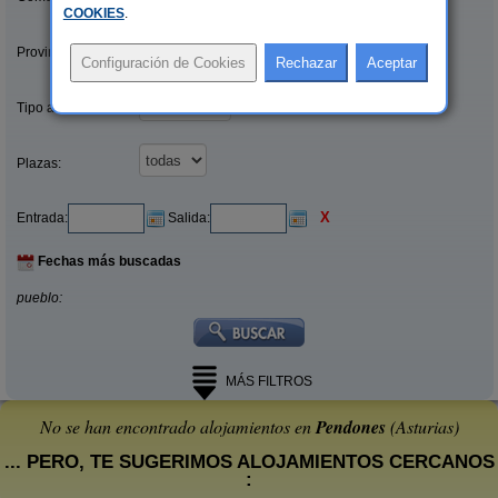
COOKIES
.
Provincias/Islas:
Tipo alquiler:
Plazas:
X
Entrada:
Salida:
Fechas más buscadas
pueblo:
MÁS FILTROS
No se han encontrado alojamientos en
Pendones
(Asturias)
... PERO, TE SUGERIMOS ALOJAMIENTOS CERCANOS
: