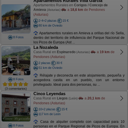
Apartamentos Rurales Villa García
Apartamentos Rurales en
Corigos / Concejo de
Amieva
a
18,6 km
de Pendones
(Asturias)
(Asturias)
2-4+2 plazas
15 €
80 km de Oviedo
Apartamentos rurales en Amieva a orillas del río Sella,
8 Fotos
dentro del territorio de influlencia del Parque Nacional de
los Picos de Europa (Ast ...
La Nozaleda
Casa Rural en
Espinaredo
a
19 km
de
(Asturias)
Pendones (Asturias)
2 plazas
30 €
51 km de Oviedo
Rélajate y deconecta en este alojamiento, pequeña y
8 Fotos
acogedora casita en un pueblo, con un entorno
privilegiado. Ideal para dos personas, su ...
(3 comentarios)
Cinco Leyendas
Casa Rural en
Liegos
a
20,1 km
de
(León)
Pendones (Asturias)
10+2 plazas
15 €
117 km de León
Casa de alquiler completo con capacidad para 10
8 Fotos
personas en el Parque Regional de Picos de Europa. En