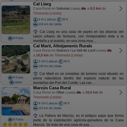
Cal Llarg
Casa Rural en
Solsona
a
8,5 km
de
(Lleida)
Timoneda (Lleida)
6-9+1 plazas
30 €
104 km de Lleida
Cal Llarg es una casa de payés en las afueras del
casco urbano de Solsona, con inmejorables vista a la
8 Fotos
montaña y al pueblo, en una zona muy ...
Cal Marti, Allotjaments Rurals
Casa Rural en
Guixers / La Vall de Lord
(Lleida)
a
10,5 km
de Timoneda (Lleida)
2-10+2 plazas
40 €
140 km de Lleida
Cal Marti es un complejo de turismo rural situado en
8 Fotos
plena naturaleza dentro del espacio natural de las
Video
montañas del Port del Comte. Las cas ...
Marcús Casa Rural
Casa Rural en
Olius
a
10,6 km
de
(Lleida)
Timoneda (Lleida)
8-10+2 plazas
40 €
115 km de Lleida
La Pallera de Marcús, es el antiguo pajar que forma
8 Fotos
parte de la explotación agrícola-ganadera de la Casa
Marcús. Se trata de una casa de pay ...