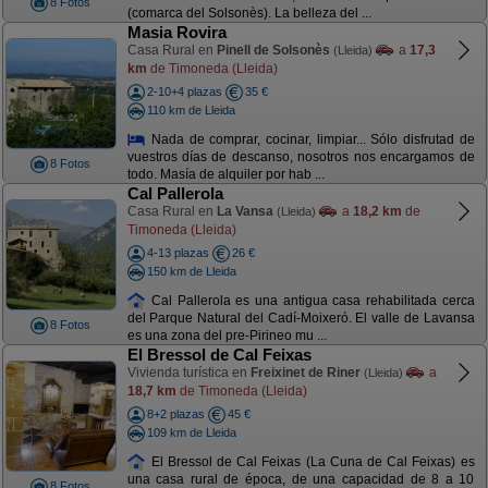
8 Fotos
(comarca del Solsonès). La belleza del ...
Masia Rovira
Casa Rural en
Pinell de Solsonès
a
17,3
(Lleida)
km
de Timoneda (Lleida)
2-10+4 plazas
35 €
110 km de Lleida
Nada de comprar, cocinar, limpiar... Sólo disfrutad de
vuestros días de descanso, nosotros nos encargamos de
8 Fotos
todo. Masía de alquiler por hab ...
Cal Pallerola
Casa Rural en
La Vansa
a
18,2 km
de
(Lleida)
Timoneda (Lleida)
4-13 plazas
26 €
150 km de Lleida
Cal Pallerola es una antigua casa rehabilitada cerca
del Parque Natural del Cadí-Moixeró. El valle de Lavansa
8 Fotos
es una zona del pre-Pirineo mu ...
El Bressol de Cal Feixas
Vivienda turística en
Freixinet de Riner
a
(Lleida)
18,7 km
de Timoneda (Lleida)
8+2 plazas
45 €
109 km de Lleida
El Bressol de Cal Feixas (La Cuna de Cal Feixas) es
una casa rural de época, de una capacidad de 8 a 10
8 Fotos