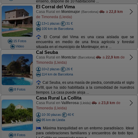
enseño, dispone de 10 habitacione ...
El Corral del Vima
Casa Rural en
Montmajor
a
22,8 km
(Barcelona)
de Timoneda (Lleida)
13+1 plazas
31 €
100 km de Barcelona
El Corral del Vima es una casa aislada que se
15 Fotos
encuentra en medio de una finca agrícola y forestal
Video
situada en el municipio de Montmajor, en e ...
Cal Seuba
Casa Rural en
Montclar
a
22,9 km
de
(Barcelona)
Timoneda (Lleida)
10+2 plazas
26 €
114 km de Barcelona
Cal Seuba, es una masía de piedra, construida el siglo
XVIII, que ha sido habilitada a la comodidad de nuestros
8 Fotos
tiempos. La casa puede aloja ...
Casa Rural La Collita
Casa Rural en
Vallferosa
a
23,8 km
de
(Lleida)
Timoneda (Lleida)
10-30 plazas
40 €
95 km de Lleida
Máxima tranquilidad en un entorno paradisíaco. Ideal
para celebraciones familiares y encuentros de todo tipo.
8 Fotos