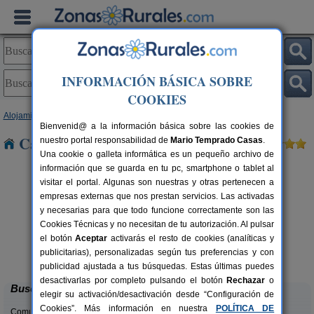
INFORMACIÓN BÁSICA SOBRE
COOKIES
Alojamientos
>
Cataluña
>
Lleida
> Timoneda
Bienvenid@ a la información básica sobre las cookies de
Casas Rurales cerca de Timoneda
nuestro portal responsabilidad de
Mario Temprado Casas
.
Una cookie o galleta informática es un pequeño archivo de
información que se guarda en tu pc, smartphone o tablet al
visitar el portal. Algunas son nuestras y otras pertenecen a
empresas externas que nos prestan servicios. Las activadas
y necesarias para que todo funcione correctamente son las
Cookies Técnicas y no necesitan de tu autorización. Al pulsar
el botón
Aceptar
activarás el resto de cookies (analíticas y
El Corral de Lladurs
rs.
30+5 pers.
publicitarias), personalizadas según tus preferencias y con
 €
26 €
Lladurs (Lleida)
desde
publicidad ajustada a tus búsquedas. Estas últimas puedes
desactivarlas por completo pulsando el botón
Rechazar
o
Buscar
elegir su activación/desactivación desde “Configuración de
Cookies”. Más información en nuestra
POLÍTICA DE
Comunidades: