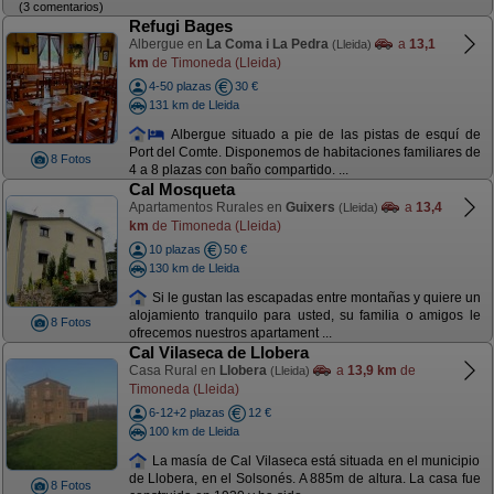
(3 comentarios)
Refugi Bages
Albergue en
La Coma i La Pedra
a
13,1
(Lleida)
km
de Timoneda (Lleida)
4-50 plazas
30 €
131 km de Lleida
Albergue situado a pie de las pistas de esquí de
Port del Comte. Disponemos de habitaciones familiares de
8 Fotos
4 a 8 plazas con baño compartido. ...
Cal Mosqueta
Apartamentos Rurales en
Guixers
a
13,4
(Lleida)
km
de Timoneda (Lleida)
10 plazas
50 €
130 km de Lleida
Si le gustan las escapadas entre montañas y quiere un
alojamiento tranquilo para usted, su familia o amigos le
8 Fotos
ofrecemos nuestros apartament ...
Cal Vilaseca de Llobera
Casa Rural en
Llobera
a
13,9 km
de
(Lleida)
Timoneda (Lleida)
6-12+2 plazas
12 €
100 km de Lleida
La masía de Cal Vilaseca está situada en el municipio
de Llobera, en el Solsonés. A 885m de altura. La casa fue
8 Fotos