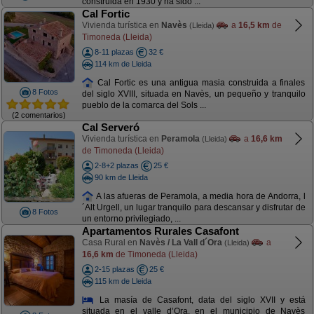
construida en 1930 y ha sido ...
Cal Fortic
Vivienda turística en
Navès
a
16,5 km
de
(Lleida)
Timoneda (Lleida)
8-11 plazas
32 €
114 km de Lleida
Cal Fortic es una antigua masia construida a finales
8 Fotos
del siglo XVIII, situada en Navès, un pequeño y tranquilo
pueblo de la comarca del Sols ...
(2 comentarios)
Cal Serveró
Vivienda turística en
Peramola
a
16,6 km
(Lleida)
de Timoneda (Lleida)
2-8+2 plazas
25 €
90 km de Lleida
A las afueras de Peramola, a media hora de Andorra, l
´Alt Urgell, un lugar tranquilo para descansar y disfrutar de
8 Fotos
un entorno privilegiado, ...
Apartamentos Rurales Casafont
Casa Rural en
Navès / La Vall d´Ora
a
(Lleida)
16,6 km
de Timoneda (Lleida)
2-15 plazas
25 €
115 km de Lleida
La masía de Casafont, data del siglo XVII y está
situada en el valle d’Ora, en el municipio de Navès