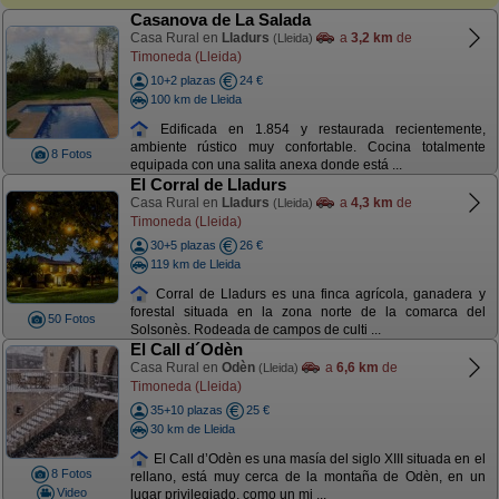
Casanova de La Salada
Casa Rural en
Lladurs
a
3,2 km
de
(Lleida)
Timoneda (Lleida)
10+2 plazas
24 €
100 km de Lleida
Edificada en 1.854 y restaurada recientemente,
ambiente rústico muy confortable. Cocina totalmente
8 Fotos
equipada con una salita anexa donde está ...
El Corral de Lladurs
Casa Rural en
Lladurs
a
4,3 km
de
(Lleida)
Timoneda (Lleida)
30+5 plazas
26 €
119 km de Lleida
Corral de Lladurs es una finca agrícola, ganadera y
forestal situada en la zona norte de la comarca del
50 Fotos
Solsonès. Rodeada de campos de culti ...
El Call d´Odèn
Casa Rural en
Odèn
a
6,6 km
de
(Lleida)
Timoneda (Lleida)
35+10 plazas
25 €
30 km de Lleida
El Call d’Odèn es una masía del siglo XIII situada en el
8 Fotos
rellano, está muy cerca de la montaña de Odèn, en un
Video
lugar privilegiado, como un mi ...