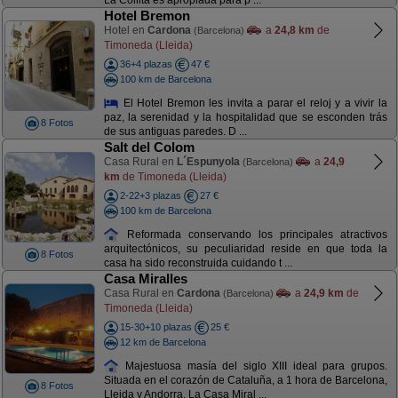
La Collita es apropiada para p ...
Hotel Bremon
Hotel en
Cardona
a
24,8 km
de
(Barcelona)
Timoneda (Lleida)
36+4 plazas
47 €
100 km de Barcelona
El Hotel Bremon les invita a parar el reloj y a vivir la
paz, la serenidad y la hospitalidad que se esconden trás
8 Fotos
de sus antiguas paredes. D ...
Salt del Colom
Casa Rural en
L´Espunyola
a
24,9
(Barcelona)
km
de Timoneda (Lleida)
2-22+3 plazas
27 €
100 km de Barcelona
Reformada conservando los principales atractivos
arquitectónicos, su peculiaridad reside en que toda la
8 Fotos
casa ha sido reconstruida cuidando t ...
Casa Miralles
Casa Rural en
Cardona
a
24,9 km
de
(Barcelona)
Timoneda (Lleida)
15-30+10 plazas
25 €
12 km de Barcelona
Majestuosa masía del siglo XIII ideal para grupos.
Situada en el corazón de Cataluña, a 1 hora de Barcelona,
8 Fotos
Lleida y Andorra. La Casa Miral ...