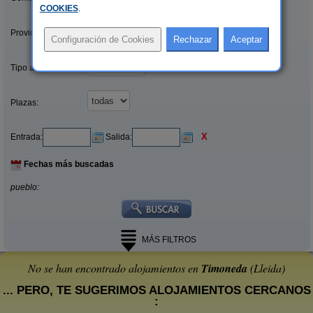
COOKIES
.
Provincias/Islas:
Tipo alquiler:
Plazas:
X
Entrada:
Salida:
Fechas más buscadas
pueblo:
MÁS FILTROS
No se han encontrado alojamientos en
Timoneda
(Lleida)
... PERO, TE SUGERIMOS ALOJAMIENTOS CERCANOS
: