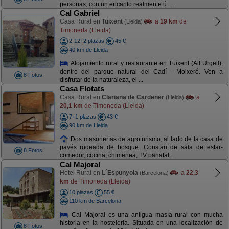
personas, con un encanto realmente ú ...
Cal Gabriel
Casa Rural en
Tuixent
a
19 km
de
(Lleida)
Timoneda (Lleida)
2-12+2 plazas
45 €
40 km de Lleida
Alojamiento rural y restaurante en Tuixent (Alt Urgell),
dentro del parque natural del Cadí - Moixeró. Ven a
8 Fotos
disfrutar de la naturaleza, el ...
Casa Flotats
Casa Rural en
Clariana de Cardener
a
(Lleida)
20,1 km
de Timoneda (Lleida)
7+1 plazas
43 €
90 km de Lleida
Dos masonerías de agroturismo, al lado de la casa de
payés rodeada de bosque. Constan de sala de estar-
8 Fotos
comedor, cocina, chimenea, TV panatal ...
Cal Majoral
Hotel Rural en
L´Espunyola
a
22,3
(Barcelona)
km
de Timoneda (Lleida)
10 plazas
55 €
110 km de Barcelona
Cal Majoral es una antigua masía rural con mucha
historia en la hostelería. Situada en una localización de
8 Fotos