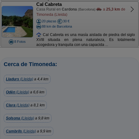
Cal Cabreta
Casa Rural en
Cardona
a
25,3 km
de
(Barcelona)
Timoneda (Lleida)
20 plazas
30 €
88 km de Barcelona
Cal Cabreta es una masía aislada de piedra del siglo
XVIII situada en plena naturaleza, Es totalmente
8 Fotos
acogedora y tranquila con una capacida ...
Cerca de Timoneda:
Lladurs
(Lleida)
a 4,4 km
Odèn
(Lleida)
a 6,6 km
Clara
(Lleida)
a 8,1 km
Solsona
(Lleida)
a 9,8 km
Cambrils
(Lleida)
a 9,9 km