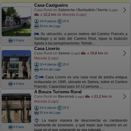
Casa Caxigueiro
Casa Rural en
Sabenche / Barbadelo / Sarria
(Lugo)
a
12,2 km
de Maceda (Lugo)
18+6 plazas
25 €
30 km de Lugo
Su ubicación, a pocos metros del Camino Francés a
Santiago y al lado del Camino Real, sigue la tradición
8 Fotos
ligada a las peregrinaciones. Rehab ...
Casa Licerio
Casa Rural en
Samos
a
19,8 km
de
(Lugo)
Maceda (Lugo)
10+4 plazas
25 €
40 km de Lugo
Casa Licerio es una casa rural de piedra antigua
restaurada en 1995, ubicada en Samos, sobre el Camino
8 Fotos
Francés. Capacidad para 10-12 persona ...
A Bouza Turismo Rural
Casa Rural en
Becerreá
a
21,2 km
de
(Lugo)
Maceda (Lugo)
10+2 plazas
25 €
35 km de Lugo
La mejor manera de desconectar es cambiando
totalmente de escenario, y qué mejor que hacerlo en un
8 Fotos
lugar en el que solamente se vea naturale ...