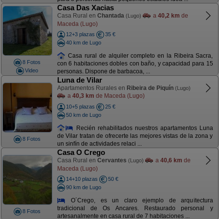
Casa Das Xacias
Casa Rural en
Chantada
a
40,2 km
de
(Lugo)
Maceda (Lugo)
12+3 plazas
35 €
40 km de Lugo
Casa rural de alquiler completo en la Ribeira Sacra,
8 Fotos
con 6 habitaciones dobles con baño, y capacidad para 15
Video
personas. Dispone de barbacoa, ...
Luna de Vilar
Apartamentos Rurales en
Ribeira de Piquín
(Lugo)
a
40,3 km
de Maceda (Lugo)
10+5 plazas
25 €
50 km de Lugo
Recién rehabilitados nuestros apartamentos Luna
de Vilar tratan de ofrecerte las mejores vistas de la zona y
8 Fotos
un sinfín de actividades relaci ...
Casa O Crego
Casa Rural en
Cervantes
a
40,6 km
de
(Lugo)
Maceda (Lugo)
14+10 plazas
50 €
90 km de Lugo
O´Crego, es un claro ejemplo de arquitectura
tradicional de Os Ancares. Restaurado personal y
8 Fotos
artesanalmente en casa rural de 7 habitaciones ...