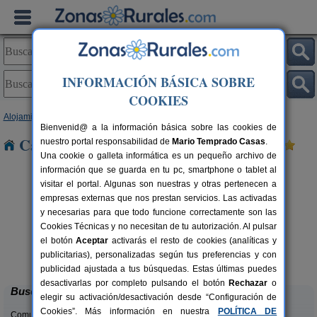
INFORMACIÓN BÁSICA SOBRE
COOKIES
Alojamientos
>
Galicia
>
Lugo
> Maceda
Bienvenid@ a la información básica sobre las cookies de
Casas Rurales cerca de Maceda
nuestro portal responsabilidad de
Mario Temprado Casas
.
Una cookie o galleta informática es un pequeño archivo de
información que se guarda en tu pc, smartphone o tablet al
visitar el portal. Algunas son nuestras y otras pertenecen a
empresas externas que nos prestan servicios. Las activadas
y necesarias para que todo funcione correctamente son las
Cookies Técnicas y no necesitan de tu autorización. Al pulsar
el botón
Aceptar
activarás el resto de cookies (analíticas y
Apartamentos Herbón
rs.
10+10 pers.
publicitarias), personalizadas según tus preferencias y con
 €
30 €
Becerreá (Lugo)
desde
publicidad ajustada a tus búsquedas. Estas últimas puedes
desactivarlas por completo pulsando el botón
Rechazar
o
Buscar
elegir su activación/desactivación desde “Configuración de
Cookies”. Más información en nuestra
POLÍTICA DE
Comunidades: