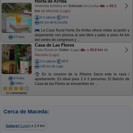
Horta de Arriba
Vivienda turística en
Sobrado
a
49,3
(A Coruña)
km
de Maceda (Lugo)
6+1 plazas
50 €
61 km de A Coruña
La Casa Rural Horta De Arriba ofrece vistas al jardín y
alojamiento con piscina al aire libre y patio a unos 44 km
8 Fotos
del centro de congresos y ...
Casa de Las Flores
Casa Rural en
Sober
a
49,8 km
de
(Lugo)
Maceda (Lugo)
2+1 plazas
40 €
100 km de Lugo
En la corazon de la Ribeira Sacra esta la casa /
8 Fotos
apartamento. Es ideal para 2 ó 3 personas. El Balcón de
Video
Casa de las Flores se encuentran en ...
(1 comentario)
Cerca de Maceda:
Sabarei
(Lugo)
a 2,4 km