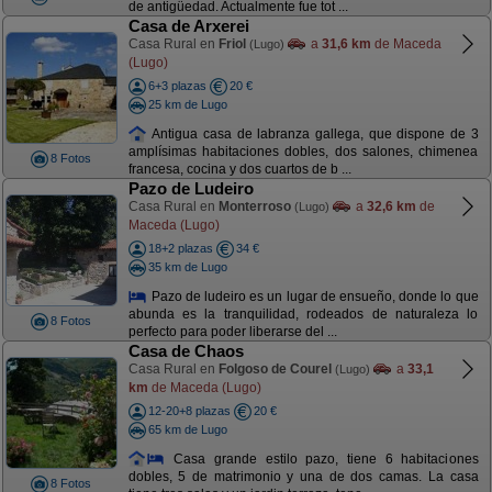
de antigüedad. Actualmente fue tot ...
Casa de Arxerei
Casa Rural en
Friol
a
31,6 km
de Maceda
(Lugo)
(Lugo)
6+3 plazas
20 €
25 km de Lugo
Antigua casa de labranza gallega, que dispone de 3
amplísimas habitaciones dobles, dos salones, chimenea
8 Fotos
francesa, cocina y dos cuartos de b ...
Pazo de Ludeiro
Casa Rural en
Monterroso
a
32,6 km
de
(Lugo)
Maceda (Lugo)
18+2 plazas
34 €
35 km de Lugo
Pazo de ludeiro es un lugar de ensueño, donde lo que
abunda es la tranquilidad, rodeados de naturaleza lo
8 Fotos
perfecto para poder liberarse del ...
Casa de Chaos
Casa Rural en
Folgoso de Courel
a
33,1
(Lugo)
km
de Maceda (Lugo)
12-20+8 plazas
20 €
65 km de Lugo
Casa grande estilo pazo, tiene 6 habitaciones
dobles, 5 de matrimonio y una de dos camas. La casa
8 Fotos