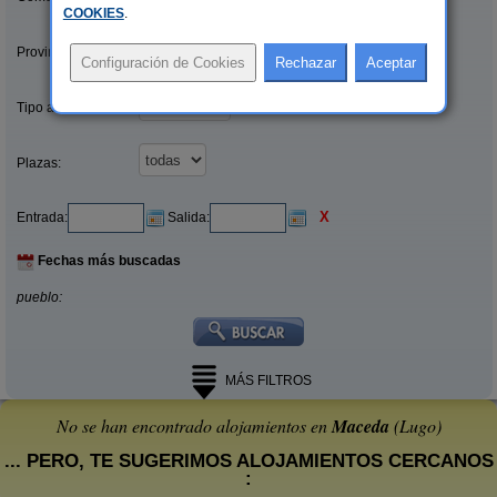
COOKIES
.
Provincias/Islas:
Tipo alquiler:
Plazas:
X
Entrada:
Salida:
Fechas más buscadas
pueblo:
MÁS FILTROS
No se han encontrado alojamientos en
Maceda
(Lugo)
... PERO, TE SUGERIMOS ALOJAMIENTOS CERCANOS
: