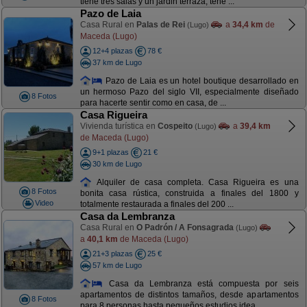
tiene tres salas y un jardin terraza, tene ...
Pazo de Laia
Casa Rural en
Palas de Rei
a
34,4 km
de
(Lugo)
Maceda (Lugo)
12+4 plazas
78 €
37 km de Lugo
Pazo de Laia es un hotel boutique desarrollado en
un hermoso Pazo del siglo VII, especialmente diseñado
8 Fotos
para hacerte sentir como en casa, de ...
Casa Rigueira
Vivienda turística en
Cospeito
a
39,4 km
(Lugo)
de Maceda (Lugo)
9+1 plazas
21 €
30 km de Lugo
Alquiler de casa completa. Casa Rigueira es una
8 Fotos
bonita casa rústica, construida a finales del 1800 y
Video
totalmente restaurada a finales del 200 ...
Casa da Lembranza
Casa Rural en
O Padrón / A Fonsagrada
(Lugo)
a
40,1 km
de Maceda (Lugo)
21+3 plazas
25 €
57 km de Lugo
Casa da Lembranza está compuesta por seis
apartamentos de distintos tamaños, desde apartamentos
8 Fotos
para 8 personas hasta pequeños estudios idea ...