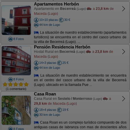
Apartamentos Herbón
Apartamento en
Becerreá
a
23,8 km
de
(Lugo)
Maceda (Lugo)
10+10 plazas
30 €
44 km de Lugo
La situación de nuestro establecimiento (apartamentos
turisticos) se encuentra en el centro del casco urbano de
8 Fotos
la villa de Becerreá (Lugo). ...
Pensión Residencia Herbón
Hostal Rural en
Becerreá
a
23,8 km
de
(Lugo)
Maceda (Lugo)
14+3 plazas
25 €
44 km de Lugo
La situación de nuestro establecimiento se encuentra
8 Fotos
en el centro del casco urbano de la villa de Becerreá
(Lugo). ubicado en la llamada Pue ...
(1 comentario)
Casa Roan
Casa Rural en
Sestelo / Monterroso
a
(Lugo)
29,8 km
de Maceda (Lugo)
18+4 plazas
19 €
30 km de Lugo
Casa Roan es un complejo turístico compuesto de dos
antiguas casas de labranza con mas de doscientos años
8 Fotos