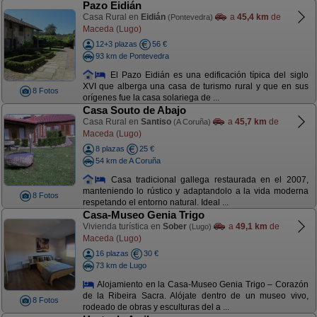
Pazo Eidián
Casa Rural en
Eidián
a
45,4 km
de
(Pontevedra)
Maceda (Lugo)
12+3 plazas
56 €
93 km de Pontevedra
El Pazo Eidián es una edificación típica del siglo
XVI que alberga una casa de turismo rural y que en sus
8 Fotos
orígenes fue la casa solariega de ...
Casa Souto de Abajo
Casa Rural en
Santiso
a
45,7 km
de
(A Coruña)
Maceda (Lugo)
8 plazas
25 €
54 km de A Coruña
Casa tradicional gallega restaurada en el 2007,
manteniendo lo rústico y adaptandolo a la vida moderna
8 Fotos
respetando el entorno natural. Ideal ...
Casa-Museo Genia Trigo
Vivienda turística en
Sober
a
49,1 km
de
(Lugo)
Maceda (Lugo)
16 plazas
30 €
73 km de Lugo
Alojamiento en la Casa-Museo Genia Trigo – Corazón
de la Ribeira Sacra. Alójate dentro de un museo vivo,
8 Fotos
rodeado de obras y esculturas del a ...