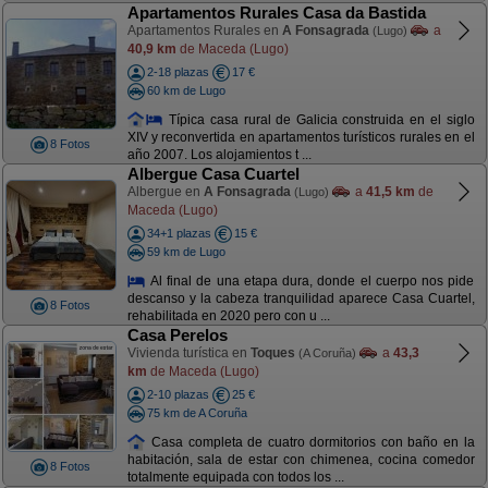
Apartamentos Rurales Casa da Bastida
Apartamentos Rurales en
A Fonsagrada
a
(Lugo)
40,9 km
de Maceda (Lugo)
2-18 plazas
17 €
60 km de Lugo
Típica casa rural de Galicia construida en el siglo
XIV y reconvertida en apartamentos turísticos rurales en el
8 Fotos
año 2007. Los alojamientos t ...
Albergue Casa Cuartel
Albergue en
A Fonsagrada
a
41,5 km
de
(Lugo)
Maceda (Lugo)
34+1 plazas
15 €
59 km de Lugo
Al final de una etapa dura, donde el cuerpo nos pide
descanso y la cabeza tranquilidad aparece Casa Cuartel,
8 Fotos
rehabilitada en 2020 pero con u ...
Casa Perelos
Vivienda turística en
Toques
a
43,3
(A Coruña)
km
de Maceda (Lugo)
2-10 plazas
25 €
75 km de A Coruña
Casa completa de cuatro dormitorios con baño en la
habitación, sala de estar con chimenea, cocina comedor
8 Fotos
totalmente equipada con todos los ...