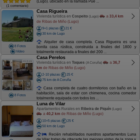
(Lugo). ubicado en la llamada Pue ...
(1 comentario)
Casa Rigueira
Vivienda turística en
Cospeito
a
33,4 km
(Lugo)
de Ribas de Miño (Lugo)
9+1 plazas
21 €
30 km de Lugo
Alquiler de casa completa. Casa Rigueira es una
8 Fotos
bonita casa rústica, construida a finales del 1800 y
Video
totalmente restaurada a finales del 200 ...
Casa Perelos
Vivienda turística en
Toques
a
36,7
(A Coruña)
km
de Ribas de Miño (Lugo)
2-10 plazas
25 €
75 km de A Coruña
Casa completa de cuatro dormitorios con baño en la
habitación, sala de estar con chimenea, cocina comedor
8 Fotos
totalmente equipada con todos los ...
Luna de Vilar
Apartamentos Rurales en
Ribeira de Piquín
(Lugo)
a
40,2 km
de Ribas de Miño (Lugo)
10+5 plazas
25 €
50 km de Lugo
Recién rehabilitados nuestros apartamentos Luna
de Vilar tratan de ofrecerte las mejores vistas de la zona y