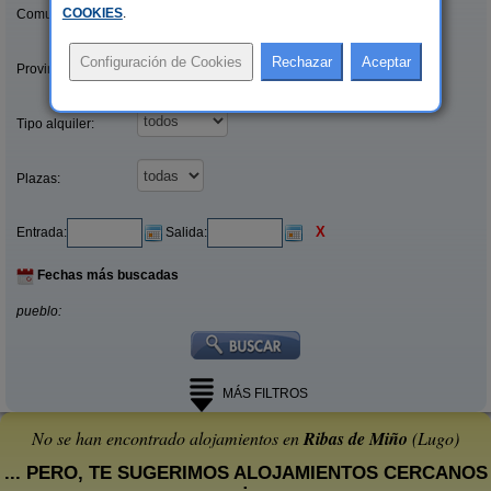
COOKIES
.
Comunidades:
Provincias/Islas:
Tipo alquiler:
Plazas:
X
Entrada:
Salida:
Fechas más buscadas
pueblo:
MÁS FILTROS
No se han encontrado alojamientos en
Ribas de Miño
(Lugo)
... PERO, TE SUGERIMOS ALOJAMIENTOS CERCANOS
: