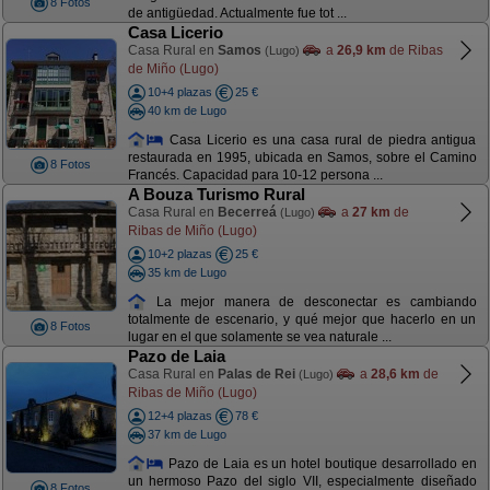
8 Fotos
de antigüedad. Actualmente fue tot ...
Casa Licerio
Casa Rural en
Samos
a
26,9 km
de Ribas
(Lugo)
de Miño (Lugo)
10+4 plazas
25 €
40 km de Lugo
Casa Licerio es una casa rural de piedra antigua
restaurada en 1995, ubicada en Samos, sobre el Camino
8 Fotos
Francés. Capacidad para 10-12 persona ...
A Bouza Turismo Rural
Casa Rural en
Becerreá
a
27 km
de
(Lugo)
Ribas de Miño (Lugo)
10+2 plazas
25 €
35 km de Lugo
La mejor manera de desconectar es cambiando
totalmente de escenario, y qué mejor que hacerlo en un
8 Fotos
lugar en el que solamente se vea naturale ...
Pazo de Laia
Casa Rural en
Palas de Rei
a
28,6 km
de
(Lugo)
Ribas de Miño (Lugo)
12+4 plazas
78 €
37 km de Lugo
Pazo de Laia es un hotel boutique desarrollado en
un hermoso Pazo del siglo VII, especialmente diseñado
8 Fotos