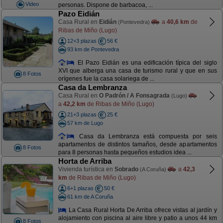
Video
personas. Dispone de barbacoa, ...
Pazo Eidián
Casa Rural en
Eidián
a
40,6 km
de
(Pontevedra)
Ribas de Miño (Lugo)
12+3 plazas
56 €
93 km de Pontevedra
El Pazo Eidián es una edificación típica del siglo
XVI que alberga una casa de turismo rural y que en sus
8 Fotos
orígenes fue la casa solariega de ...
Casa da Lembranza
Casa Rural en
O Padrón / A Fonsagrada
(Lugo)
a
42,2 km
de Ribas de Miño (Lugo)
21+3 plazas
25 €
57 km de Lugo
Casa da Lembranza está compuesta por seis
apartamentos de distintos tamaños, desde apartamentos
8 Fotos
para 8 personas hasta pequeños estudios idea ...
Horta de Arriba
Vivienda turística en
Sobrado
a
42,3
(A Coruña)
km
de Ribas de Miño (Lugo)
6+1 plazas
50 €
61 km de A Coruña
La Casa Rural Horta De Arriba ofrece vistas al jardín y
alojamiento con piscina al aire libre y patio a unos 44 km
8 Fotos