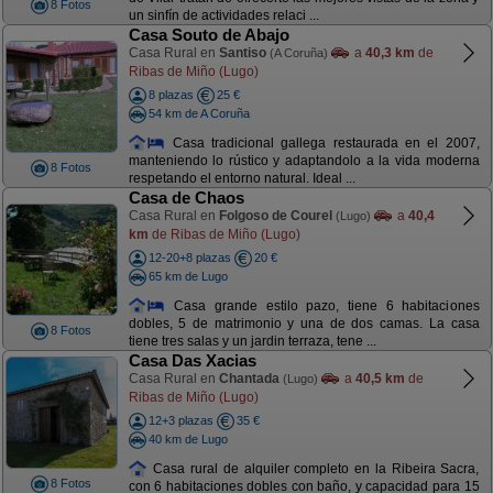
8 Fotos
un sinfín de actividades relaci ...
Casa Souto de Abajo
Casa Rural en
Santiso
a
40,3 km
de
(A Coruña)
Ribas de Miño (Lugo)
8 plazas
25 €
54 km de A Coruña
Casa tradicional gallega restaurada en el 2007,
manteniendo lo rústico y adaptandolo a la vida moderna
8 Fotos
respetando el entorno natural. Ideal ...
Casa de Chaos
Casa Rural en
Folgoso de Courel
a
40,4
(Lugo)
km
de Ribas de Miño (Lugo)
12-20+8 plazas
20 €
65 km de Lugo
Casa grande estilo pazo, tiene 6 habitaciones
dobles, 5 de matrimonio y una de dos camas. La casa
8 Fotos
tiene tres salas y un jardin terraza, tene ...
Casa Das Xacias
Casa Rural en
Chantada
a
40,5 km
de
(Lugo)
Ribas de Miño (Lugo)
12+3 plazas
35 €
40 km de Lugo
Casa rural de alquiler completo en la Ribeira Sacra,
8 Fotos
con 6 habitaciones dobles con baño, y capacidad para 15