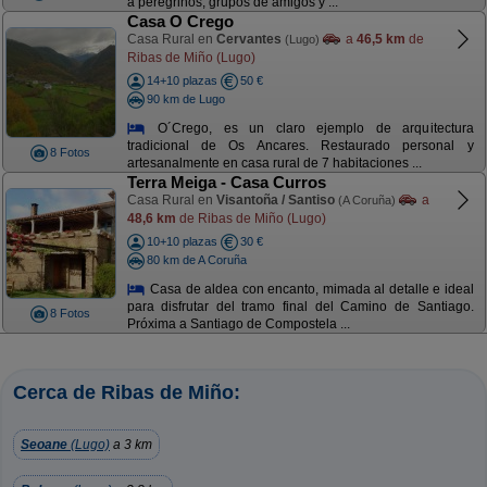
a peregrinos, grupos de amigos y ...
Casa O Crego
Casa Rural en
Cervantes
a
46,5 km
de
(Lugo)
Ribas de Miño (Lugo)
14+10 plazas
50 €
90 km de Lugo
O´Crego, es un claro ejemplo de arquitectura
tradicional de Os Ancares. Restaurado personal y
8 Fotos
artesanalmente en casa rural de 7 habitaciones ...
Terra Meiga - Casa Curros
Casa Rural en
Visantoña / Santiso
a
(A Coruña)
48,6 km
de Ribas de Miño (Lugo)
10+10 plazas
30 €
80 km de A Coruña
Casa de aldea con encanto, mimada al detalle e ideal
para disfrutar del tramo final del Camino de Santiago.
8 Fotos
Próxima a Santiago de Compostela ...
Cerca de Ribas de Miño:
Seoane
(Lugo)
a 3 km