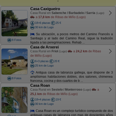
Casa Caxigueiro
Casa Rural en
Sabenche / Barbadelo / Sarria
(Lugo)
a
17,8 km
de Ribas de Miño (Lugo)
18+6 plazas
25 €
30 km de Lugo
Su ubicación, a pocos metros del Camino Francés a
Santiago y al lado del Camino Real, sigue la tradición
8 Fotos
ligada a las peregrinaciones. Rehab ...
Casa de Arxerei
Casa Rural en
Friol
a
24,2 km
de Ribas
(Lugo)
de Miño (Lugo)
6+3 plazas
20 €
25 km de Lugo
Antigua casa de labranza gallega, que dispone de 3
amplísimas habitaciones dobles, dos salones, chimenea
8 Fotos
francesa, cocina y dos cuartos de b ...
Casa Roan
Casa Rural en
Sestelo / Monterroso
a
(Lugo)
25,1 km
de Ribas de Miño (Lugo)
18+4 plazas
19 €
30 km de Lugo
Casa Roan es un complejo turístico compuesto de dos
antiguas casas de labranza con mas de doscientos años