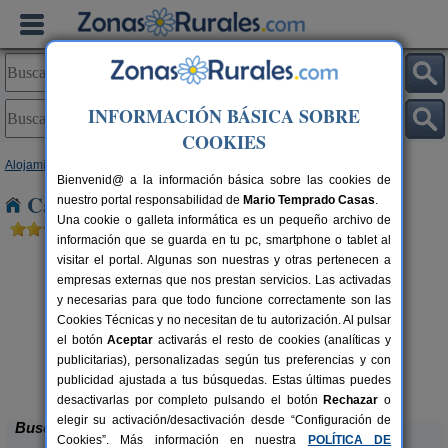
INFORMACIÓN BÁSICA SOBRE
COOKIES
Alojamientos
>
Galicia
>
Lugo
> Ribas de Miño
Bienvenid@ a la información básica sobre las cookies de
Casas Rurales cerca de Ribas de Miño
nuestro portal responsabilidad de
Mario Temprado Casas
.
Una cookie o galleta informática es un pequeño archivo de
información que se guarda en tu pc, smartphone o tablet al
visitar el portal. Algunas son nuestras y otras pertenecen a
empresas externas que nos prestan servicios. Las activadas
y necesarias para que todo funcione correctamente son las
Cookies Técnicas y no necesitan de tu autorización. Al pulsar
el botón
Aceptar
activarás el resto de cookies (analíticas y
publicitarias), personalizadas según tus preferencias y con
Pensión Residencia Herbón
rs.
14+3 pers.
 €
25 €
publicidad ajustada a tus búsquedas. Estas últimas puedes
Becerreá (Lugo)
desde
desactivarlas por completo pulsando el botón
Rechazar
o
elegir su activación/desactivación desde “Configuración de
Buscar
Cookies”. Más información en nuestra
POLÍTICA DE