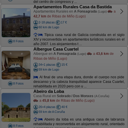
del centro de congresos y ...
Apartamentos Rurales Casa da Bastida
Apartamentos Rurales en
A Fonsagrada
a
(Lugo)
42,7 km
de Ribas de Miño (Lugo)
2-18 plazas
17 €
60 km de Lugo
Típica casa rural de Galicia construida en el siglo
XIV y reconvertida en apartamentos turísticos rurales en el
8 Fotos
año 2007. Los alojamientos t ...
Albergue Casa Cuartel
Albergue en
A Fonsagrada
a
43,6 km
de
(Lugo)
Ribas de Miño (Lugo)
34+1 plazas
15 €
59 km de Lugo
Al final de una etapa dura, donde el cuerpo nos pide
descanso y la cabeza tranquilidad aparece Casa Cuartel,
8 Fotos
rehabilitada en 2020 pero con u ...
Abeiro da Loba
Casa Rural en
Sobrado / Dos Monxes
(A Coruña)
a
45,8 km
de Ribas de Miño (Lugo)
26+4 plazas
40 €
59 km de A Coruña
Abeiro da loba es una antigua casa de labranza
rehabilitada y reconvertida en alojamiento rural, orientado
8 Fotos