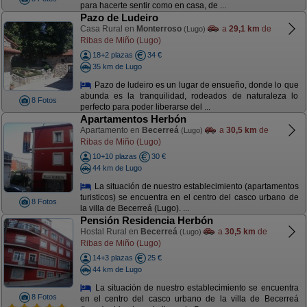
para hacerte sentir como en casa, de ...
Pazo de Ludeiro
Casa Rural en
Monterroso
a
29,1 km
de
(Lugo)
Ribas de Miño (Lugo)
18+2 plazas
34 €
35 km de Lugo
Pazo de ludeiro es un lugar de ensueño, donde lo que
abunda es la tranquilidad, rodeados de naturaleza lo
8 Fotos
perfecto para poder liberarse del ...
Apartamentos Herbón
Apartamento en
Becerreá
a
30,5 km
de
(Lugo)
Ribas de Miño (Lugo)
10+10 plazas
30 €
44 km de Lugo
La situación de nuestro establecimiento (apartamentos
turisticos) se encuentra en el centro del casco urbano de
8 Fotos
la villa de Becerreá (Lugo). ...
Pensión Residencia Herbón
Hostal Rural en
Becerreá
a
30,5 km
de
(Lugo)
Ribas de Miño (Lugo)
14+3 plazas
25 €
44 km de Lugo
La situación de nuestro establecimiento se encuentra
8 Fotos
en el centro del casco urbano de la villa de Becerreá