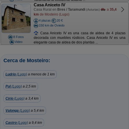
Casa Aniceto IV
Casa Rural en
Bres / Taramundi
a
35,4
(Asturias)
km
de Mosteiro (Lugo)
4 plazas
20 €
150 km de Oviedo
Casa Aniceto IV es una casa de aldea de 4 plazas
8 Fotos
decorada con muebles rústicos. Casa Aniceto IV es una
Video
elegante casa de aldea de dos plantas ...
Cerca de Mosteiro:
Ludrio
(Lugo)
a menos de 1 km
Pol
(Lugo)
a 2,5 km
Cirio
(Lugo)
a 3,4 km
Valonga
(Lugo)
a 5,4 km
Castro
(Lugo)
a 9,4 km