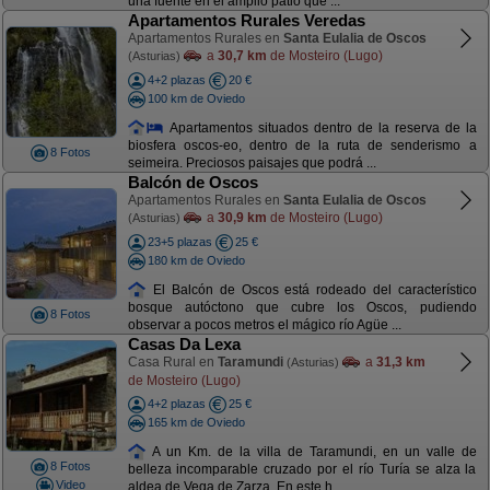
una fuente en el amplio patio que ...
Apartamentos Rurales Veredas
Apartamentos Rurales en
Santa Eulalia de Oscos
a
30,7 km
de Mosteiro (Lugo)
(Asturias)
4+2 plazas
20 €
100 km de Oviedo
Apartamentos situados dentro de la reserva de la
biosfera oscos-eo, dentro de la ruta de senderismo a
8 Fotos
seimeira. Preciosos paisajes que podrá ...
Balcón de Oscos
Apartamentos Rurales en
Santa Eulalia de Oscos
a
30,9 km
de Mosteiro (Lugo)
(Asturias)
23+5 plazas
25 €
180 km de Oviedo
El Balcón de Oscos está rodeado del característico
bosque autóctono que cubre los Oscos, pudiendo
8 Fotos
observar a pocos metros el mágico río Agüe ...
Casas Da Lexa
Casa Rural en
Taramundi
a
31,3 km
(Asturias)
de Mosteiro (Lugo)
4+2 plazas
25 €
165 km de Oviedo
A un Km. de la villa de Taramundi, en un valle de
8 Fotos
belleza incomparable cruzado por el río Turía se alza la
Video
aldea de Vega de Zarza. En este h ...