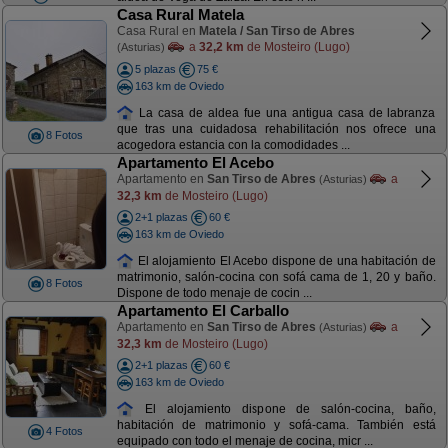
Casa Rural Matela
Casa Rural en
Matela / San Tirso de Abres
a
32,2 km
de Mosteiro (Lugo)
(Asturias)
5 plazas
75 €
163 km de Oviedo
La casa de aldea fue una antigua casa de labranza
que tras una cuidadosa rehabilitación nos ofrece una
8 Fotos
acogedora estancia con la comodidades ...
Apartamento El Acebo
Apartamento en
San Tirso de Abres
a
(Asturias)
32,3 km
de Mosteiro (Lugo)
2+1 plazas
60 €
163 km de Oviedo
El alojamiento El Acebo dispone de una habitación de
matrimonio, salón-cocina con sofá cama de 1, 20 y baño.
8 Fotos
Dispone de todo menaje de cocin ...
Apartamento El Carballo
Apartamento en
San Tirso de Abres
a
(Asturias)
32,3 km
de Mosteiro (Lugo)
2+1 plazas
60 €
163 km de Oviedo
El alojamiento dispone de salón-cocina, baño,
habitación de matrimonio y sofá-cama. También está
4 Fotos
equipado con todo el menaje de cocina, micr ...