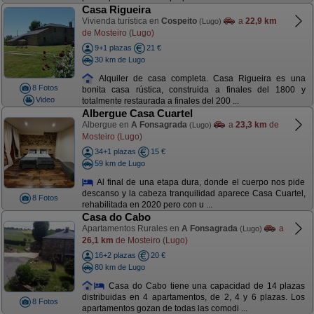
Casa Rigueira
Vivienda turística en
Cospeito
a
22,9 km
(Lugo)
de Mosteiro (Lugo)
9+1 plazas
21 €
30 km de Lugo
Alquiler de casa completa. Casa Rigueira es una
8 Fotos
bonita casa rústica, construida a finales del 1800 y
Video
totalmente restaurada a finales del 200 ...
Albergue Casa Cuartel
Albergue en
A Fonsagrada
a
23,3 km
de
(Lugo)
Mosteiro (Lugo)
34+1 plazas
15 €
59 km de Lugo
Al final de una etapa dura, donde el cuerpo nos pide
descanso y la cabeza tranquilidad aparece Casa Cuartel,
8 Fotos
rehabilitada en 2020 pero con u ...
Casa do Cabo
Apartamentos Rurales en
A Fonsagrada
a
(Lugo)
26,1 km
de Mosteiro (Lugo)
16+2 plazas
20 €
80 km de Lugo
Casa do Cabo tiene una capacidad de 14 plazas
distribuidas en 4 apartamentos, de 2, 4 y 6 plazas. Los
8 Fotos
apartamentos gozan de todas las comodi ...