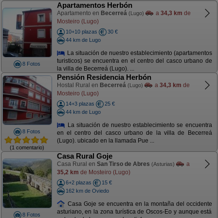
Apartamentos Herbón
Apartamento en
Becerreá
a
34,3 km
de
(Lugo)
Mosteiro (Lugo)
10+10 plazas
30 €
44 km de Lugo
La situación de nuestro establecimiento (apartamentos
turisticos) se encuentra en el centro del casco urbano de
8 Fotos
la villa de Becerreá (Lugo). ...
Pensión Residencia Herbón
Hostal Rural en
Becerreá
a
34,3 km
de
(Lugo)
Mosteiro (Lugo)
14+3 plazas
25 €
44 km de Lugo
La situación de nuestro establecimiento se encuentra
8 Fotos
en el centro del casco urbano de la villa de Becerreá
(Lugo). ubicado en la llamada Pue ...
(1 comentario)
Casa Rural Goje
Casa Rural en
San Tirso de Abres
a
(Asturias)
35,2 km
de Mosteiro (Lugo)
6+2 plazas
15 €
162 km de Oviedo
Casa Goje se encuentra en la montaña del occidente
asturiano, en la zona turística de Oscos-Eo y aunque está
8 Fotos