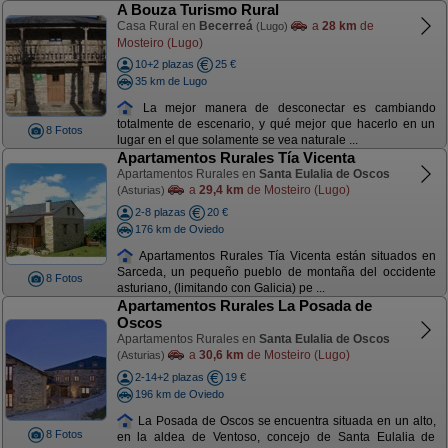
A Bouza Turismo Rural
Casa Rural en
Becerreá
a
28 km
de
(Lugo)
Mosteiro (Lugo)
10+2 plazas
25 €
35 km de Lugo
La mejor manera de desconectar es cambiando
totalmente de escenario, y qué mejor que hacerlo en un
8 Fotos
lugar en el que solamente se vea naturale ...
Apartamentos Rurales Tía Vicenta
Apartamentos Rurales en
Santa Eulalia de Oscos
a
29,4 km
de Mosteiro (Lugo)
(Asturias)
2-8 plazas
20 €
176 km de Oviedo
Apartamentos Rurales Tía Vicenta están situados en
Sarceda, un pequeño pueblo de montaña del occidente
8 Fotos
asturiano, (limitando con Galicia) pe ...
Apartamentos Rurales La Posada de
Oscos
Apartamentos Rurales en
Santa Eulalia de Oscos
a
30,6 km
de Mosteiro (Lugo)
(Asturias)
2-14+2 plazas
19 €
196 km de Oviedo
La Posada de Oscos se encuentra situada en un alto,
8 Fotos
en la aldea de Ventoso, concejo de Santa Eulalia de