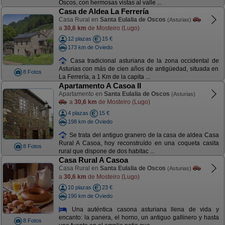
Oscos, con hermosas vistas al valle ...
Casa de Aldea La Ferrería
Casa Rural en
Santa Eulalia de Oscos
(Asturias)
a
30,6 km
de Mosteiro (Lugo)
12 plazas
15 €
173 km de Oviedo
Casa tradicional asturiana de la zona occidental de
Asturias con más de cien años de antigüedad, situada en
8 Fotos
La Ferrería, a 1 Km de la capita ...
Apartamento A Casoa II
Apartamento en
Santa Eulalia de Oscos
(Asturias)
a
30,6 km
de Mosteiro (Lugo)
4 plazas
15 €
198 km de Oviedo
Se trata del antiguo granero de la casa de aldea Casa
Rural A Casoa, hoy reconstruído en una coqueta casita
8 Fotos
rural que dispone de dos habitac ...
Casa Rural A Casoa
Casa Rural en
Santa Eulalia de Oscos
(Asturias)
a
30,6 km
de Mosteiro (Lugo)
10 plazas
23 €
190 km de Oviedo
Una auténtica casona asturiana llena de vida y
encanto: la panera, el horno, un antiguo gallinero y hasta
8 Fotos