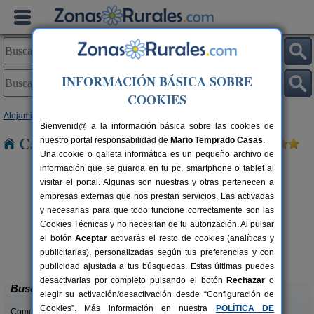
INFORMACIÓN BÁSICA SOBRE
COOKIES
Alojamientos
>
Galicia
>
Lugo
> Mosteiro
Bienvenid@ a la información básica sobre las cookies de
Casas Rurales cerca de Mosteiro
nuestro portal responsabilidad de
Mario Temprado Casas
.
Una cookie o galleta informática es un pequeño archivo de
información que se guarda en tu pc, smartphone o tablet al
visitar el portal. Algunas son nuestras y otras pertenecen a
empresas externas que nos prestan servicios. Las activadas
y necesarias para que todo funcione correctamente son las
Cookies Técnicas y no necesitan de tu autorización. Al pulsar
el botón
Aceptar
activarás el resto de cookies (analíticas y
Pazo de Terrafeita
rs.
20+9 pers.
publicitarias), personalizadas según tus preferencias y con
 €
25 €
Trabada (Lugo)
desde
publicidad ajustada a tus búsquedas. Estas últimas puedes
desactivarlas por completo pulsando el botón
Rechazar
o
Buscar
elegir su activación/desactivación desde “Configuración de
Cookies”. Más información en nuestra
POLÍTICA DE
Comunidades: