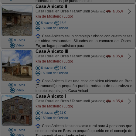
rodeada de bosque pueden disfru ...
Casa Aniceto II
Casa Rural en
Bres / Taramundi
a
35,4
(Asturias)
km
de Mosteiro (Lugo)
5 plazas
16 €
150 km de Oviedo
Casa Aniceto es un complejo turístico con cuatro casas
8 Fotos
de aldea restauradas. Situados en la comarca del Oscos-
Video
Eo, un lugar paradisíaco para ...
Casa Aniceto III
Casa Rural en
Bres / Taramundi
a
35,4
(Asturias)
km
de Mosteiro (Lugo)
6 plazas
11 €
150 km de Oviedo
Casa Aniceto III es una casa de aldea ubicada en Bres
8 Fotos
(Taramundi) un pequeño pueblo rodeado de naturaleza e
Video
increíbles paisajes. Casa Anicet ...
Casa Aniceto I
Casa Rural en
Bres / Taramundi
a
35,4
(Asturias)
km
de Mosteiro (Lugo)
4 plazas
11 €
150 km de Oviedo
Casa Aniceto I es unas casa rural para 4 personas que
8 Fotos
se encuentra en Bres un pequeño pueblo en el concejo de
Video
Taramundi al occidente asturia ...