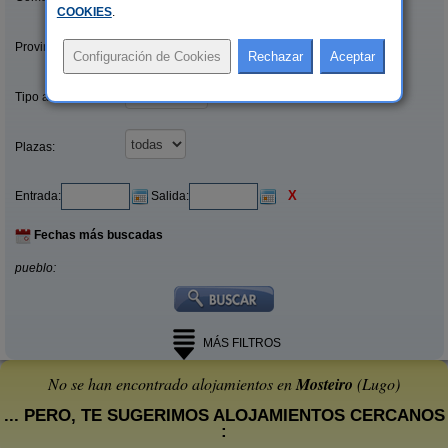
COOKIES
.
Provincias/Islas:
Tipo alquiler:
Plazas:
X
Entrada:
Salida:
Fechas más buscadas
pueblo:
MÁS FILTROS
No se han encontrado alojamientos en
Mosteiro
(Lugo)
... PERO, TE SUGERIMOS ALOJAMIENTOS CERCANOS
: