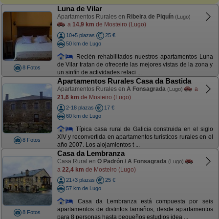
Luna de Vilar
Apartamentos Rurales en
Ribeira de Piquín
(Lugo)
a
14,9 km
de Mosteiro (Lugo)
10+5 plazas
25 €
50 km de Lugo
Recién rehabilitados nuestros apartamentos Luna
de Vilar tratan de ofrecerte las mejores vistas de la zona y
8 Fotos
un sinfín de actividades relaci ...
Apartamentos Rurales Casa da Bastida
Apartamentos Rurales en
A Fonsagrada
a
(Lugo)
21,6 km
de Mosteiro (Lugo)
2-18 plazas
17 €
60 km de Lugo
Típica casa rural de Galicia construida en el siglo
XIV y reconvertida en apartamentos turísticos rurales en el
8 Fotos
año 2007. Los alojamientos t ...
Casa da Lembranza
Casa Rural en
O Padrón / A Fonsagrada
(Lugo)
a
22,4 km
de Mosteiro (Lugo)
21+3 plazas
25 €
57 km de Lugo
Casa da Lembranza está compuesta por seis
apartamentos de distintos tamaños, desde apartamentos
8 Fotos
para 8 personas hasta pequeños estudios idea ...