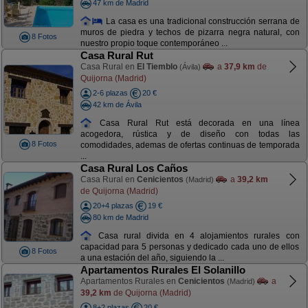
47 km de Madrid
La casa es una tradicional construcción serrana de
muros de piedra y techos de pizarra negra natural, con
8 Fotos
nuestro propio toque contemporáneo ...
Casa Rural Rut
Casa Rural en
El Tiemblo
a
37,9 km
de
(Ávila)
Quijorna (Madrid)
2-6 plazas
20 €
42 km de Ávila
Casa Rural Rut está decorada en una línea
acogedora, rústica y de diseño con todas las
8 Fotos
comodidades, ademas de ofertas continuas de temporada
...
Casa Rural Los Caños
Casa Rural en
Cenicientos
a
39,2 km
(Madrid)
de Quijorna (Madrid)
20+4 plazas
19 €
80 km de Madrid
Casa rural divida en 4 alojamientos rurales con
capacidad para 5 personas y dedicado cada uno de ellos
8 Fotos
a una estación del año, siguiendo la ...
Apartamentos Rurales El Solanillo
Apartamentos Rurales en
Cenicientos
a
(Madrid)
39,2 km
de Quijorna (Madrid)
8+2 plazas
20 €