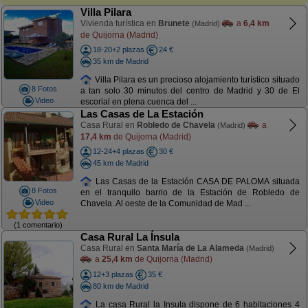
Villa Pilara
Vivienda turística en
Brunete
a
6,4 km
(Madrid)
de Quijorna (Madrid)
18-20+2 plazas
24 €
35 km de Madrid
Villa Pilara es un precioso alojamiento turístico situado
8 Fotos
a tan solo 30 minutos del centro de Madrid y 30 de El
Video
escorial en plena cuenca del ...
Las Casas de La Estación
Casa Rural en
Robledo de Chavela
a
(Madrid)
17,4 km
de Quijorna (Madrid)
12-24+4 plazas
30 €
45 km de Madrid
Las Casas de la Estación CASA DE PALOMA situada
8 Fotos
en el tranquilo barrio de la Estación de Robledo de
Video
Chavela. Al oeste de la Comunidad de Mad ...
(1 comentario)
Casa Rural La Ínsula
Casa Rural en
Santa María de La Alameda
(Madrid)
a
25,4 km
de Quijorna (Madrid)
12+3 plazas
35 €
80 km de Madrid
La casa Rural la Insula dispone de 6 habitaciones 4