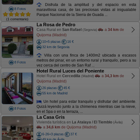
Disfruta de la amplitud y del espacio en esta
8 Fotos
maravillosa casa, de las preciosas vistas al inigualable
Parque Nacional de la Sierra de Guada ...
(1 comentario)
La Rosa de Pedro
Casa Rural en
San Rafael
a
34 km
de
(Segovia)
Quijorna (Madrid)
10+5 plazas
16 €
32 km de Segovia
Villa con una finca de 1400m2 ubicada a escasos
metros del pinar, en un entorno rural y tranquilo, pero a su
8 Fotos
vez cerca del centro de San Raf ...
Hotel Rural Luces del Poniente
Hotel Rural en
Cercedilla
a
34,3 km
de
(Madrid)
Quijorna (Madrid)
26 plazas
45 €
55 km de Madrid
Un hotel para estar tranquilo y disfrutar del ambiente.
Quizá leyendo junto a la chimenea mientras cae la nieve,
8 Fotos
en el Spa o en la terraza, ...
La Casa Gris
Vivienda turística en
La Atalaya / El Tiemblo
(Ávila)
a
34,6 km
de Quijorna (Madrid)
6-26+3 plazas
37 €
49 km de Ávila