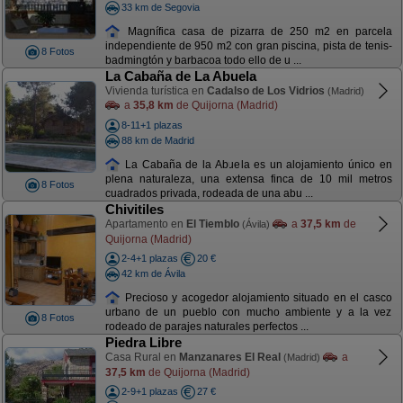
33 km de Segovia
Magnífica casa de pizarra de 250 m2 en parcela
independiente de 950 m2 con gran piscina, pista de tenis-
8 Fotos
badmingtón y barbacoa todo ello de u ...
La Cabaña de La Abuela
Vivienda turística en
Cadalso de Los Vidrios
(Madrid)
a
35,8 km
de Quijorna (Madrid)
8-11+1 plazas
88 km de Madrid
La Cabaña de la Abuela es un alojamiento único en
plena naturaleza, una extensa finca de 10 mil metros
8 Fotos
cuadrados privada, rodeada de una abu ...
Chivitiles
Apartamento en
El Tiemblo
a
37,5 km
de
(Ávila)
Quijorna (Madrid)
2-4+1 plazas
20 €
42 km de Ávila
Precioso y acogedor alojamiento situado en el casco
urbano de un pueblo con mucho ambiente y a la vez
8 Fotos
rodeado de parajes naturales perfectos ...
Piedra Libre
Casa Rural en
Manzanares El Real
a
(Madrid)
37,5 km
de Quijorna (Madrid)
2-9+1 plazas
27 €