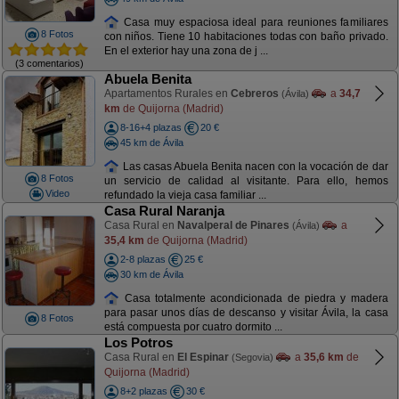
Casa muy espaciosa ideal para reuniones familiares
8 Fotos
con niños. Tiene 10 habitaciones todas con baño privado.
En el exterior hay una zona de j ...
(3 comentarios)
Abuela Benita
Apartamentos Rurales en
Cebreros
a
34,7
(Ávila)
km
de Quijorna (Madrid)
8-16+4 plazas
20 €
45 km de Ávila
Las casas Abuela Benita nacen con la vocación de dar
8 Fotos
un servicio de calidad al visitante. Para ello, hemos
Video
refundado la vieja casa familiar ...
Casa Rural Naranja
Casa Rural en
Navalperal de Pinares
a
(Ávila)
35,4 km
de Quijorna (Madrid)
2-8 plazas
25 €
30 km de Ávila
Casa totalmente acondicionada de piedra y madera
para pasar unos días de descanso y visitar Ávila, la casa
8 Fotos
está compuesta por cuatro dormito ...
Los Potros
Casa Rural en
El Espinar
a
35,6 km
de
(Segovia)
Quijorna (Madrid)
8+2 plazas
30 €