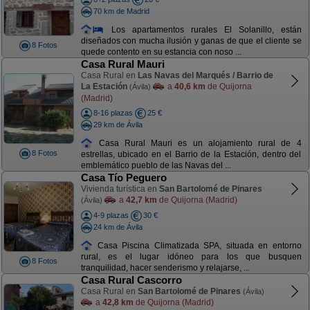
70 km de Madrid
Los apartamentos rurales El Solanillo, están
diseñados con mucha ilusión y ganas de que el cliente se
8 Fotos
quede contento en su estancia con noso ...
Casa Rural Mauri
Casa Rural en
Las Navas del Marqués / Barrio de
La Estación
a
40,6 km
de Quijorna
(Ávila)
(Madrid)
8-16 plazas
25 €
29 km de Ávila
Casa Rural Mauri es un alojamiento rural de 4
8 Fotos
estrellas, ubicado en el Barrio de la Estación, dentro del
emblemático pueblo de las Navas del ...
Casa Tío Peguero
Vivienda turística en
San Bartolomé de Pinares
a
42,7 km
de Quijorna (Madrid)
(Ávila)
4-9 plazas
30 €
24 km de Ávila
Casa Piscina Climatizada SPA, situada en entorno
rural, es el lugar idóneo para los que busquen
8 Fotos
tranquilidad, hacer senderismo y relajarse, ...
Casa Rural Cascorro
Casa Rural en
San Bartolomé de Pinares
(Ávila)
a
42,8 km
de Quijorna (Madrid)