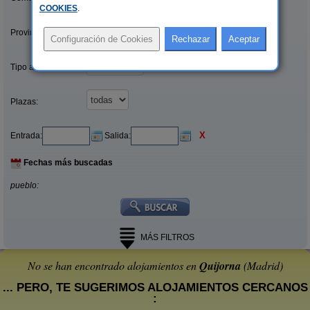
COOKIES
.
Provincias/Islas:
Tipo alquiler:
Plazas:
X
Entrada:
Salida:
Fechas más buscadas
pueblo:
MÁS FILTROS
No se han encontrado alojamientos en
Quijorna
(Madrid)
... PERO, TE SUGERIMOS ALOJAMIENTOS CERCANOS
: