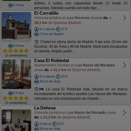
dobles, 2 suites, con capacidad desde 12 hasta 15
8 Fotos
personas. Además cuenta con todo tipo ...
El Corralillo
Vivienda turística en
Las Herreras
a
(Madrid)
28,3 km
de Quijorna (Madrid)
8+1 plazas
27 €
73 km de Madrid
Chalet en plena sierra de Madrid. A tan solo 25 km del
8 Fotos
Escorial, 35 de Ávila y 80 de Madrid. Ideal para escapadas
en familia. Amplio jardín ...
(2 comentarios)
Casa El Robledal
Apartamentos Rurales en
Las Navas del Marqués
a
31,1 km
de Quijorna (Madrid)
(Ávila)
8+2 plazas
20 €
35 km de Ávila
La casa El Robledal está situada en un marco
8 Fotos
incomparable del turístico pueblo Las Navas del Marqués.
Ubicada en una urbanización de chalets ...
(3 comentarios)
La Dehesa
Vivienda turística en
Las Navas del Marqués
(Ávila)
a
31,3 km
de Quijorna (Madrid)
9 plazas
26 €
35 km de Ávila