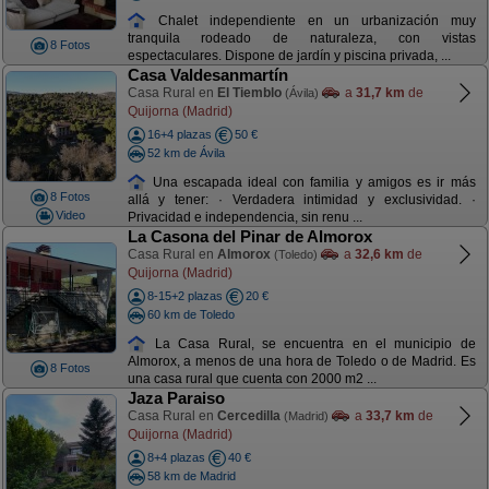
Chalet independiente en un urbanización muy
tranquila rodeado de naturaleza, con vistas
8 Fotos
espectaculares. Dispone de jardín y piscina privada, ...
Casa Valdesanmartín
Casa Rural en
El Tiemblo
a
31,7 km
de
(Ávila)
Quijorna (Madrid)
16+4 plazas
50 €
52 km de Ávila
Una escapada ideal con familia y amigos es ir más
8 Fotos
allá y tener: · Verdadera intimidad y exclusividad. ·
Video
Privacidad e independencia, sin renu ...
La Casona del Pinar de Almorox
Casa Rural en
Almorox
a
32,6 km
de
(Toledo)
Quijorna (Madrid)
8-15+2 plazas
20 €
60 km de Toledo
La Casa Rural, se encuentra en el municipio de
Almorox, a menos de una hora de Toledo o de Madrid. Es
8 Fotos
una casa rural que cuenta con 2000 m2 ...
Jaza Paraiso
Casa Rural en
Cercedilla
a
33,7 km
de
(Madrid)
Quijorna (Madrid)
8+4 plazas
40 €
58 km de Madrid