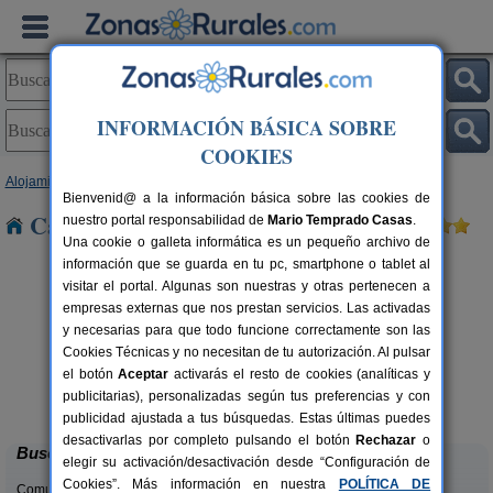
INFORMACIÓN BÁSICA SOBRE
COOKIES
Alojamientos
>
Madrid
> Quijorna
Bienvenid@ a la información básica sobre las cookies de
Casas Rurales cerca de Quijorna
nuestro portal responsabilidad de
Mario Temprado Casas
.
Una cookie o galleta informática es un pequeño archivo de
información que se guarda en tu pc, smartphone o tablet al
visitar el portal. Algunas son nuestras y otras pertenecen a
empresas externas que nos prestan servicios. Las activadas
y necesarias para que todo funcione correctamente son las
Cookies Técnicas y no necesitan de tu autorización. Al pulsar
el botón
Aceptar
activarás el resto de cookies (analíticas y
El Pajar de Alameda
rs.
10-14+2 pers.
publicitarias), personalizadas según tus preferencias y con
 €
35 €
Alameda del Valle (Madrid)
desde
publicidad ajustada a tus búsquedas. Estas últimas puedes
desactivarlas por completo pulsando el botón
Rechazar
o
Buscar
elegir su activación/desactivación desde “Configuración de
Cookies”. Más información en nuestra
POLÍTICA DE
Comunidades: