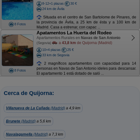
8-12+1 plazas
30 €
24 km de Ávila
Situada en el centro de San Bartolome de Pinares, de
la provincia de Ávila, a 25 km de ésta y a 100 km de
8 Fotos
Madrid. Casa a estrenar, con capac ...
Apatamentos La Huerta del Rodeo
Apartamentos Rurales en
Navas de San Antonio
a
43,8 km
de Quijorna (Madrid)
(Segovia)
10+4 plazas
25 €
33 km de Segovia
2 magníficos apartamentos con capacidad para 14
personas en Navas de San Antonio ideles para descansar.
8 Fotos
El apartamento 1 está dotado de saló ...
Cerca de Quijorna:
Villanueva de La Cañada
(Madrid)
a 4,9 km
Brunete
(Madrid)
a 5,6 km
Navalagamella
(Madrid)
a 7,3 km