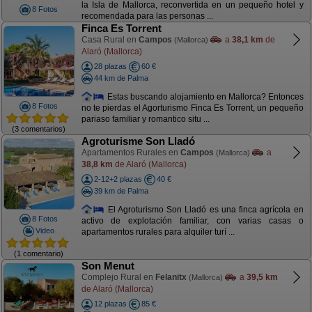
la Isla de Mallorca, reconvertida en un pequeño hotel y
8 Fotos
recomendada para las personas ...
Finca Es Torrent
Casa Rural en
Campos
a
38,1 km
de
(Mallorca)
Alaró (Mallorca)
28 plazas
60 €
44 km de Palma
Estas buscando alojamiento en Mallorca? Entonces
8 Fotos
no te pierdas el Agorturismo Finca Es Torrent, un pequeño
pariaso familiar y romantico situ ...
(3 comentarios)
Agroturisme Son Lladó
Apartamentos Rurales en
Campos
a
(Mallorca)
38,8 km
de Alaró (Mallorca)
2-12+2 plazas
40 €
39 km de Palma
El Agroturismo Son Lladó es una finca agrícola en
8 Fotos
activo de explotación familiar, con varias casas o
Video
apartamentos rurales para alquiler turí ...
(1 comentario)
Son Menut
Complejo Rural en
Felanitx
a
39,5 km
(Mallorca)
de Alaró (Mallorca)
12 plazas
85 €