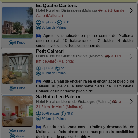
Es Quatre Cantons
Hotel Rural en
Binissalem
a
9,8 km
de
(Mallorca)
Alaró (Mallorca)
10 plazas
50 €
28 km de Palma
Agroturismo situado en pleno centro de Mallorca,
entorno rural. 10 habitaciones : 2 dobles, 4 dobles
6 Fotos
superior y 4 suites. Todas disponen de ...
Petit Caimari
Hotel Rural en
Caimari / Selva
a
11,9
(Mallorca)
km
de Alaró (Mallorca)
2 plazas
55 €
16 km de Palma
Petit Caimari se encuentra en el encantador pueblo de
Caimari, al pie de la fascinante Serra de Tramuntana.
8 Fotos
Caimari es un hermoso pueblo de ...
Sa Rota d´en Palerm
Hotel Rural en
Lloret de Vistalegre
a
(Mallorca)
21,3 km
de Alaró (Mallorca)
16+6 plazas
79 €
30 km de Palma
Situada en la zona más auténtica y desconocida de
8 Fotos
Mallorca, sa Rota ofrece a sus huéspedes la posibilidad
Video
de disfrutar de una confortable y ...