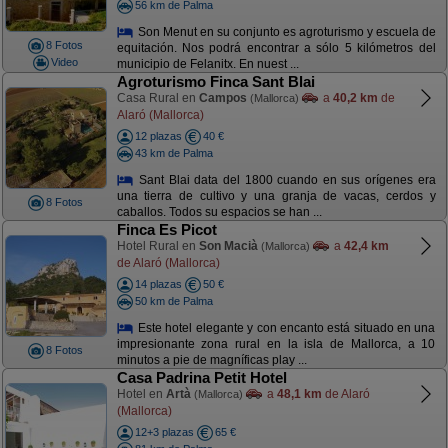
56 km de Palma
Son Menut en su conjunto es agroturismo y escuela de
8 Fotos
equitación. Nos podrá encontrar a sólo 5 kilómetros del
Video
municipio de Felanitx. En nuest ...
Agroturismo Finca Sant Blai
Casa Rural en
Campos
a
40,2 km
de
(Mallorca)
Alaró (Mallorca)
12 plazas
40 €
43 km de Palma
Sant Blai data del 1800 cuando en sus orígenes era
una tierra de cultivo y una granja de vacas, cerdos y
8 Fotos
caballos. Todos su espacios se han ...
Finca Es Picot
Hotel Rural en
Son Macià
a
42,4 km
(Mallorca)
de Alaró (Mallorca)
14 plazas
50 €
50 km de Palma
Este hotel elegante y con encanto está situado en una
impresionante zona rural en la isla de Mallorca, a 10
8 Fotos
minutos a pie de magníficas play ...
Casa Padrina Petit Hotel
Hotel en
Artà
a
48,1 km
de Alaró
(Mallorca)
(Mallorca)
12+3 plazas
65 €