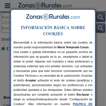
INFORMACIÓN BÁSICA SOBRE
COOKIES
Alojamientos
>
Baleares
>
Mallorca
> Alaró
Bienvenid@ a la información básica sobre las cookies de
Casas Rurales cerca de Alaró
nuestro portal responsabilidad de
Mario Temprado Casas
.
Una cookie o galleta informática es un pequeño archivo de
información que se guarda en tu pc, smartphone o tablet al
visitar el portal. Algunas son nuestras y otras pertenecen a
empresas externas que nos prestan servicios. Las activadas
y necesarias para que todo funcione correctamente son las
Cookies Técnicas y no necesitan de tu autorización. Al pulsar
el botón
Aceptar
activarás el resto de cookies (analíticas y
Petit Hotel Es Figueral
rs.
2-20+10 pers.
publicitarias), personalizadas según tus preferencias y con
 €
60 €
Campos (Mallorca)
desde
publicidad ajustada a tus búsquedas. Estas últimas puedes
desactivarlas por completo pulsando el botón
Rechazar
o
Buscar
elegir su activación/desactivación desde “Configuración de
Cookies”. Más información en nuestra
POLÍTICA DE
Comunidades: