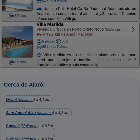
81 km de Palma
Nuestro Petit Hotel Ca Sa Padrina d´Artà, ubicado en
Artá, cuenta con piscina al aire libre y 3 terrazas. También
8 Fotos
ofrece conexión Wifi gratu ...
Villa Marilda
Vivienda turística en
Porto Cristo Novo
(Mallorca)
a
49,7 km
de Alaró (Mallorca)
6 plazas
30 €
60 km de Palma
Villa Marilda es un chalet encantador cerca del mar.
Ideal para parejas o familia. La casa consta de 2
8 Fotos
dormitorios dobles y sofa cama, al ig ...
Cerca de Alaró:
Orient
(Mallorca)
a 4,1 km
Sant Antoni Abat
(Mallorca)
a 4,3 km
Consell
(Mallorca)
a 4,6 km
Solleric
(Mallorca)
a 4,6 km