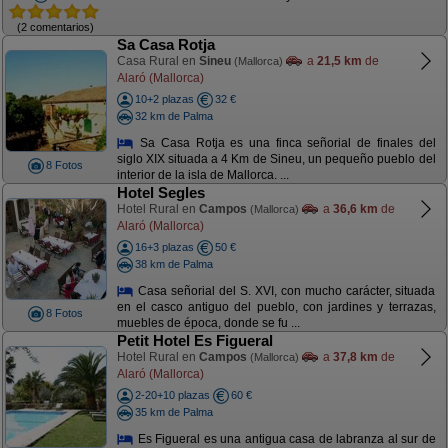
(2 comentarios)
Sa Casa Rotja
Casa Rural en
Sineu
a
21,5 km
de
(Mallorca)
Alaró (Mallorca)
10+2 plazas
32 €
32 km de Palma
Sa Casa Rotja es una finca señorial de finales del
siglo XIX situada a 4 Km de Sineu, un pequeño pueblo del
8 Fotos
interior de la isla de Mallorca. ...
Hotel Segles
Hotel Rural en
Campos
a
36,6 km
de
(Mallorca)
Alaró (Mallorca)
16+3 plazas
50 €
38 km de Palma
Casa señorial del S. XVI, con mucho carácter, situada
en el casco antiguo del pueblo, con jardines y terrazas,
8 Fotos
muebles de época, donde se fu ...
Petit Hotel Es Figueral
Hotel Rural en
Campos
a
37,8 km
de
(Mallorca)
Alaró (Mallorca)
2-20+10 plazas
60 €
35 km de Palma
Es Figueral es una antigua casa de labranza al sur de