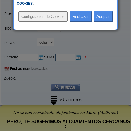
COOKIES
.
Provincias/Islas:
Tipo alquiler:
Plazas:
X
Entrada:
Salida:
Fechas más buscadas
pueblo:
MÁS FILTROS
No se han encontrado alojamientos en
Alaró
(Mallorca)
... PERO, TE SUGERIMOS ALOJAMIENTOS CERCANOS
: