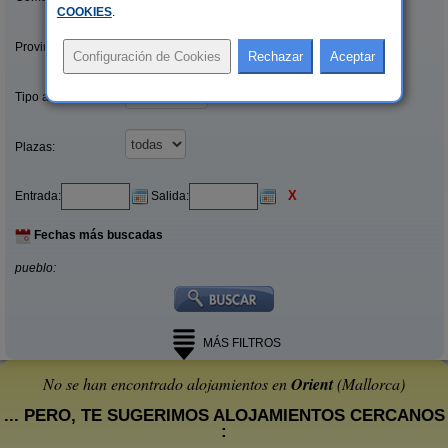
COOKIES
.
Provincias/Islas:
Tipo alquiler:
Plazas:
X
Entrada:
Salida:
Fechas más buscadas
pueblo:
MÁS FILTROS
No se han encontrado alojamientos en
Orient
(Mallorca)
... PERO, TE SUGERIMOS ALOJAMIENTOS CERCANOS
: