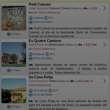
Petit Caimari
Hotel Rural en
Caimari / Selva
a
12,8
(Mallorca)
km
de Orient (Mallorca)
2 plazas
55 €
16 km de Palma
Petit Caimari se encuentra en el encantador pueblo de
Caimari, al pie de la fascinante Serra de Tramuntana.
8 Fotos
Caimari es un hermoso pueblo de ...
Es Quatre Cantons
Hotel Rural en
Binissalem
a
13,7 km
(Mallorca)
de Orient (Mallorca)
10 plazas
50 €
28 km de Palma
Agroturismo situado en pleno centro de Mallorca,
entorno rural. 10 habitaciones : 2 dobles, 4 dobles
6 Fotos
superior y 4 suites. Todas disponen de ...
Sa Casa Rotja
Casa Rural en
Sineu
a
25,1 km
de
(Mallorca)
Orient (Mallorca)
10+2 plazas
32 €
32 km de Palma
Sa Casa Rotja es una finca señorial de finales del
siglo XIX situada a 4 Km de Sineu, un pequeño pueblo del
8 Fotos
interior de la isla de Mallorca. ...