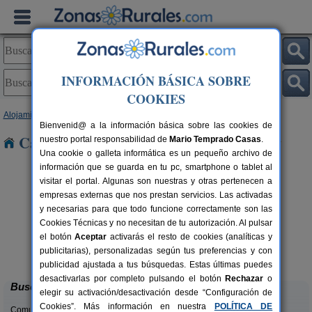
INFORMACIÓN BÁSICA SOBRE
COOKIES
Alojamientos
>
Baleares
>
Mallorca
> Orient
Bienvenid@ a la información básica sobre las cookies de
Casas Rurales cerca de Orient
nuestro portal responsabilidad de
Mario Temprado Casas
.
Una cookie o galleta informática es un pequeño archivo de
información que se guarda en tu pc, smartphone o tablet al
visitar el portal. Algunas son nuestras y otras pertenecen a
empresas externas que nos prestan servicios. Las activadas
y necesarias para que todo funcione correctamente son las
Cookies Técnicas y no necesitan de tu autorización. Al pulsar
el botón
Aceptar
activarás el resto de cookies (analíticas y
Son Menut
rs.
12 pers.
publicitarias), personalizadas según tus preferencias y con
 €
85 €
Felanitx (Mallorca)
desde
publicidad ajustada a tus búsquedas. Estas últimas puedes
desactivarlas por completo pulsando el botón
Rechazar
o
Buscar
elegir su activación/desactivación desde “Configuración de
Cookies”. Más información en nuestra
POLÍTICA DE
Comunidades: