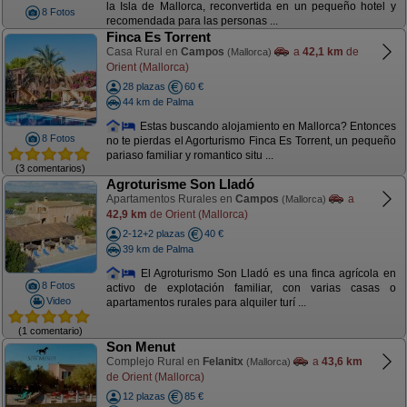
la Isla de Mallorca, reconvertida en un pequeño hotel y
8 Fotos
recomendada para las personas ...
Finca Es Torrent
Casa Rural en
Campos
a
42,1 km
de
(Mallorca)
Orient (Mallorca)
28 plazas
60 €
44 km de Palma
Estas buscando alojamiento en Mallorca? Entonces
8 Fotos
no te pierdas el Agorturismo Finca Es Torrent, un pequeño
pariaso familiar y romantico situ ...
(3 comentarios)
Agroturisme Son Lladó
Apartamentos Rurales en
Campos
a
(Mallorca)
42,9 km
de Orient (Mallorca)
2-12+2 plazas
40 €
39 km de Palma
El Agroturismo Son Lladó es una finca agrícola en
8 Fotos
activo de explotación familiar, con varias casas o
Video
apartamentos rurales para alquiler turí ...
(1 comentario)
Son Menut
Complejo Rural en
Felanitx
a
43,6 km
(Mallorca)
de Orient (Mallorca)
12 plazas
85 €