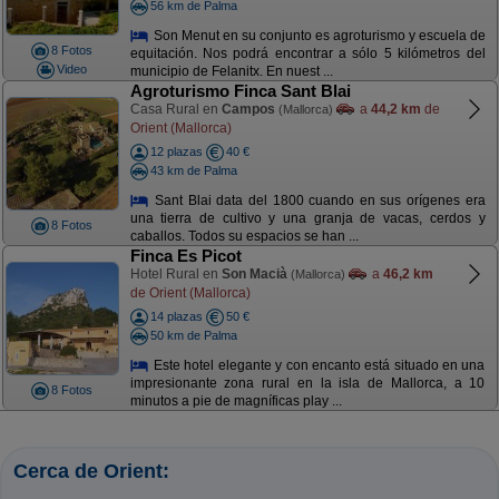
56 km de Palma
Son Menut en su conjunto es agroturismo y escuela de
8 Fotos
equitación. Nos podrá encontrar a sólo 5 kilómetros del
Video
municipio de Felanitx. En nuest ...
Agroturismo Finca Sant Blai
Casa Rural en
Campos
a
44,2 km
de
(Mallorca)
Orient (Mallorca)
12 plazas
40 €
43 km de Palma
Sant Blai data del 1800 cuando en sus orígenes era
una tierra de cultivo y una granja de vacas, cerdos y
8 Fotos
caballos. Todos su espacios se han ...
Finca Es Picot
Hotel Rural en
Son Macià
a
46,2 km
(Mallorca)
de Orient (Mallorca)
14 plazas
50 €
50 km de Palma
Este hotel elegante y con encanto está situado en una
impresionante zona rural en la isla de Mallorca, a 10
8 Fotos
minutos a pie de magníficas play ...
Cerca de Orient: