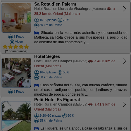
Sa Rota d´en Palerm
Hotel Rural en
Lloret de Vistalegre
a
(Mallorca)
25,2 km
de Orient (Mallorca)
16+6 plazas
79 €
30 km de Palma
Situada en la zona más auténtica y desconocida de
8 Fotos
Mallorca, sa Rota ofrece a sus huéspedes la posibilidad
Video
de disfrutar de una confortable y ...
(2 comentarios)
Hotel Segles
Hotel Rural en
Campos
a
40,6 km
de
(Mallorca)
Orient (Mallorca)
16+3 plazas
50 €
38 km de Palma
Casa señorial del S. XVI, con mucho carácter, situada
en el casco antiguo del pueblo, con jardines y terrazas,
8 Fotos
muebles de época, donde se fu ...
Petit Hotel Es Figueral
Hotel Rural en
Campos
a
41,9 km
de
(Mallorca)
Orient (Mallorca)
2-20+10 plazas
60 €
35 km de Palma
Es Figueral es una antigua casa de labranza al sur de