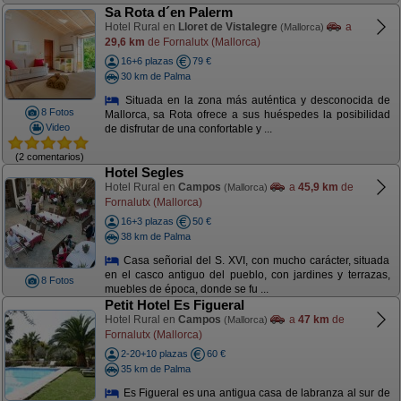
Sa Rota d´en Palerm
Hotel Rural en
Lloret de Vistalegre
a
(Mallorca)
29,6 km
de Fornalutx (Mallorca)
16+6 plazas
79 €
30 km de Palma
Situada en la zona más auténtica y desconocida de
8 Fotos
Mallorca, sa Rota ofrece a sus huéspedes la posibilidad
Video
de disfrutar de una confortable y ...
(2 comentarios)
Hotel Segles
Hotel Rural en
Campos
a
45,9 km
de
(Mallorca)
Fornalutx (Mallorca)
16+3 plazas
50 €
38 km de Palma
Casa señorial del S. XVI, con mucho carácter, situada
en el casco antiguo del pueblo, con jardines y terrazas,
8 Fotos
muebles de época, donde se fu ...
Petit Hotel Es Figueral
Hotel Rural en
Campos
a
47 km
de
(Mallorca)
Fornalutx (Mallorca)
2-20+10 plazas
60 €
35 km de Palma
Es Figueral es una antigua casa de labranza al sur de