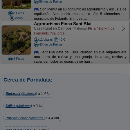
56 km de Palma
Son Menut en su conjunto es agroturismo y escuela de
8 Fotos
equitación. Nos podrá encontrar a sólo 5 kilómetros del
Video
municipio de Felanitx. En nuest ...
Agroturismo Finca Sant Blai
Casa Rural en
Campos
a
49,6 km
de
(Mallorca)
Fornalutx (Mallorca)
12 plazas
40 €
43 km de Palma
Sant Blai data del 1800 cuando en sus orígenes era
una tierra de cultivo y una granja de vacas, cerdos y
8 Fotos
caballos. Todos su espacios se han ...
Cerca de Fornalutx:
Biniaraix
(Mallorca)
a 1,4 km
Sóller
(Mallorca)
a 3 km
Port de Soller
(Mallorca)
a 4,4 km