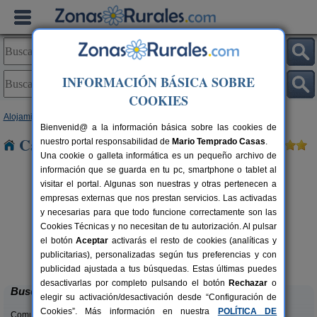
INFORMACIÓN BÁSICA SOBRE
COOKIES
Alojamientos
>
Baleares
>
Mallorca
> Fornalutx
Bienvenid@ a la información básica sobre las cookies de
Casas Rurales cerca de Fornalutx
nuestro portal responsabilidad de
Mario Temprado Casas
.
Una cookie o galleta informática es un pequeño archivo de
información que se guarda en tu pc, smartphone o tablet al
visitar el portal. Algunas son nuestras y otras pertenecen a
empresas externas que nos prestan servicios. Las activadas
y necesarias para que todo funcione correctamente son las
Cookies Técnicas y no necesitan de tu autorización. Al pulsar
el botón
Aceptar
activarás el resto de cookies (analíticas y
Es Quatre Cantons
rs.
10 pers.
publicitarias), personalizadas según tus preferencias y con
 €
50 €
Binissalem (Mallorca)
desde
publicidad ajustada a tus búsquedas. Estas últimas puedes
desactivarlas por completo pulsando el botón
Rechazar
o
Buscar
elegir su activación/desactivación desde “Configuración de
Cookies”. Más información en nuestra
POLÍTICA DE
Comunidades: