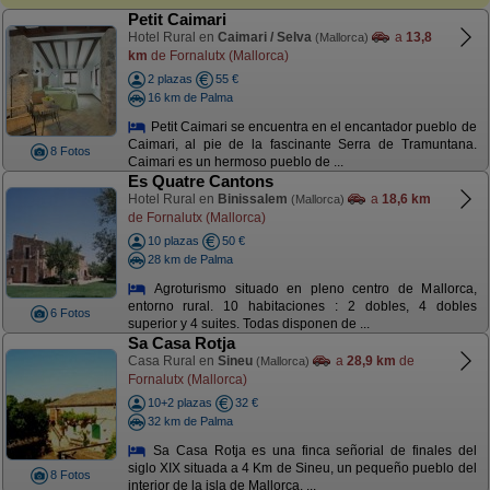
Petit Caimari
Hotel Rural en
Caimari / Selva
a
13,8
(Mallorca)
km
de Fornalutx (Mallorca)
2 plazas
55 €
16 km de Palma
Petit Caimari se encuentra en el encantador pueblo de
Caimari, al pie de la fascinante Serra de Tramuntana.
8 Fotos
Caimari es un hermoso pueblo de ...
Es Quatre Cantons
Hotel Rural en
Binissalem
a
18,6 km
(Mallorca)
de Fornalutx (Mallorca)
10 plazas
50 €
28 km de Palma
Agroturismo situado en pleno centro de Mallorca,
entorno rural. 10 habitaciones : 2 dobles, 4 dobles
6 Fotos
superior y 4 suites. Todas disponen de ...
Sa Casa Rotja
Casa Rural en
Sineu
a
28,9 km
de
(Mallorca)
Fornalutx (Mallorca)
10+2 plazas
32 €
32 km de Palma
Sa Casa Rotja es una finca señorial de finales del
siglo XIX situada a 4 Km de Sineu, un pequeño pueblo del
8 Fotos
interior de la isla de Mallorca. ...