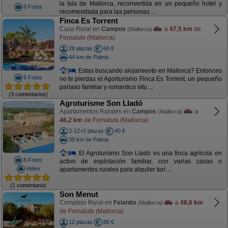
la Isla de Mallorca, reconvertida en un pequeño hotel y
8 Fotos
recomendada para las personas ...
Finca Es Torrent
Casa Rural en
Campos
a
47,5 km
de
(Mallorca)
Fornalutx (Mallorca)
28 plazas
60 €
44 km de Palma
Estas buscando alojamiento en Mallorca? Entonces
8 Fotos
no te pierdas el Agorturismo Finca Es Torrent, un pequeño
pariaso familiar y romantico situ ...
(3 comentarios)
Agroturisme Son Lladó
Apartamentos Rurales en
Campos
a
(Mallorca)
48,2 km
de Fornalutx (Mallorca)
2-12+2 plazas
40 €
39 km de Palma
El Agroturismo Son Lladó es una finca agrícola en
8 Fotos
activo de explotación familiar, con varias casas o
Video
apartamentos rurales para alquiler turí ...
(1 comentario)
Son Menut
Complejo Rural en
Felanitx
a
48,6 km
(Mallorca)
de Fornalutx (Mallorca)
12 plazas
85 €