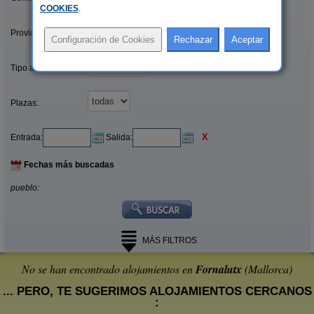
COOKIES
.
Provincias/Islas:
Tipo alquiler:
Plazas:
X
Entrada:
Salida:
Fechas más buscadas
pueblo:
MÁS FILTROS
No se han encontrado alojamientos en
Fornalutx
(Mallorca)
... PERO, TE SUGERIMOS ALOJAMIENTOS CERCANOS
: