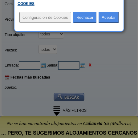
COOKIES
.
Comunidades:
Provincias/Islas:
Tipo alquiler:
Plazas:
X
Entrada:
Salida:
Fechas más buscadas
pueblo:
MÁS FILTROS
No se han encontrado alojamientos en
Cabaneta Sa
(Mallorca)
... PERO, TE SUGERIMOS ALOJAMIENTOS CERCANOS
: