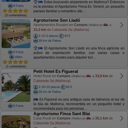
Estas buscando alojamiento en Mallorca? Entonces
8 Fotos
no te pierdas el Agorturismo Finca Es Torrent, un pequeño
pariaso familiar y romantico situ ...
(3 comentarios)
Agroturisme Son Lladó
Apartamentos Rurales en
Campos
a
(Mallorca)
33,3 km
de Cabaneta Sa (Mallorca)
2-12+2 plazas
40 €
39 km de Palma
El Agroturismo Son Lladó es una finca agrícola en
8 Fotos
activo de explotación familiar, con varias casas o
Video
apartamentos rurales para alquiler turí ...
(1 comentario)
Petit Hotel Es Figueral
Hotel Rural en
Campos
a
33,9 km
de
(Mallorca)
Cabaneta Sa (Mallorca)
2-20+10 plazas
60 €
35 km de Palma
Es Figueral es una antigua casa de labranza al sur de
la Isla de Mallorca, reconvertida en un pequeño hotel y
8 Fotos
recomendada para las personas ...
Agroturismo Finca Sant Blai
Casa Rural en
Campos
a
35,1 km
de
(Mallorca)
Cabaneta Sa (Mallorca)