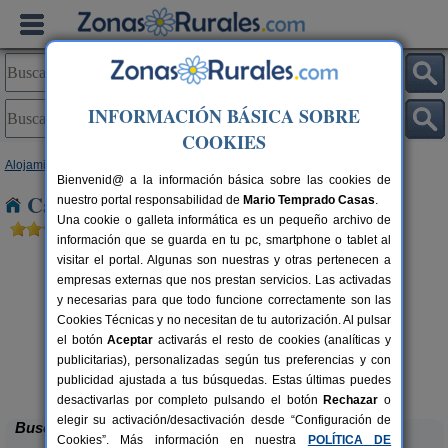
INFORMACIÓN BÁSICA SOBRE
COOKIES
Alojamientos
>
Baleares
>
Mallorca
> Cabaneta Sa
Bienvenid@ a la información básica sobre las cookies de
Casas Rurales cerca de Cabaneta Sa
nuestro portal responsabilidad de
Mario Temprado Casas
.
Una cookie o galleta informática es un pequeño archivo de
información que se guarda en tu pc, smartphone o tablet al
visitar el portal. Algunas son nuestras y otras pertenecen a
empresas externas que nos prestan servicios. Las activadas
y necesarias para que todo funcione correctamente son las
Cookies Técnicas y no necesitan de tu autorización. Al pulsar
el botón
Aceptar
activarás el resto de cookies (analíticas y
publicitarias), personalizadas según tus preferencias y con
Finca Es Picot
rs.
14 pers.
 €
50 €
publicidad ajustada a tus búsquedas. Estas últimas puedes
Son Macià (Mallorca)
desde
desactivarlas por completo pulsando el botón
Rechazar
o
elegir su activación/desactivación desde “Configuración de
Buscar
Cookies”. Más información en nuestra
POLÍTICA DE