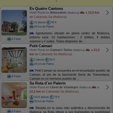
Es Quatre Cantons
Hotel Rural en
Binissalem
a
12,5 km
(Mallorca)
de Cabaneta Sa (Mallorca)
10 plazas
50 €
28 km de Palma
Agroturismo situado en pleno centro de Mallorca,
entorno rural. 10 habitaciones : 2 dobles, 4 dobles
6 Fotos
superior y 4 suites. Todas disponen de ...
Petit Caimari
Hotel Rural en
Caimari / Selva
a
21,2
(Mallorca)
km
de Cabaneta Sa (Mallorca)
2 plazas
55 €
16 km de Palma
Petit Caimari se encuentra en el encantador pueblo de
Caimari, al pie de la fascinante Serra de Tramuntana.
8 Fotos
Caimari es un hermoso pueblo de ...
Sa Rota d´en Palerm
Hotel Rural en
Lloret de Vistalegre
a
(Mallorca)
22,2 km
de Cabaneta Sa (Mallorca)
16+6 plazas
79 €
30 km de Palma
Situada en la zona más auténtica y desconocida de
8 Fotos
Mallorca, sa Rota ofrece a sus huéspedes la posibilidad