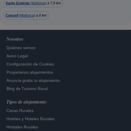
Santa Eugenia
(Mallorca)
a 7,9 km
Consell
(Mallorca)
a 8 km
Nosotros
Quiénes somos
Aviso Legal
Configuración de Cookies
Propietarios alojamientos
Anuncia gratis tu alojamiento
Blog de Turismo Rural
Tipos de alojamiento:
Casas Rurales
Hoteles
y
Hoteles Rurales
Hostales Rurales