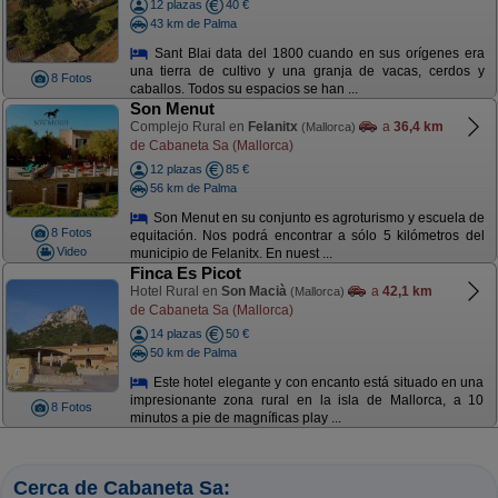
12 plazas
40 €
43 km de Palma
Sant Blai data del 1800 cuando en sus orígenes era
una tierra de cultivo y una granja de vacas, cerdos y
8 Fotos
caballos. Todos su espacios se han ...
Son Menut
Complejo Rural en
Felanitx
a
36,4 km
(Mallorca)
de Cabaneta Sa (Mallorca)
12 plazas
85 €
56 km de Palma
Son Menut en su conjunto es agroturismo y escuela de
8 Fotos
equitación. Nos podrá encontrar a sólo 5 kilómetros del
Video
municipio de Felanitx. En nuest ...
Finca Es Picot
Hotel Rural en
Son Macià
a
42,1 km
(Mallorca)
de Cabaneta Sa (Mallorca)
14 plazas
50 €
50 km de Palma
Este hotel elegante y con encanto está situado en una
impresionante zona rural en la isla de Mallorca, a 10
8 Fotos
minutos a pie de magníficas play ...
Cerca de Cabaneta Sa: