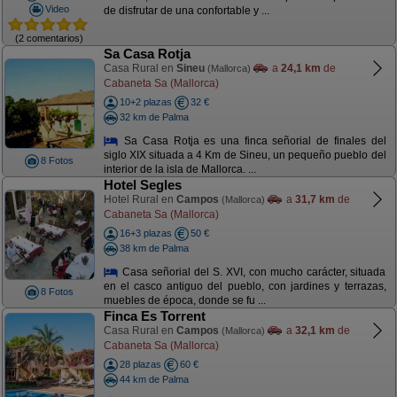
Video
de disfrutar de una confortable y ...
(2 comentarios)
Sa Casa Rotja
Casa Rural en
Sineu
a
24,1 km
de
(Mallorca)
Cabaneta Sa (Mallorca)
10+2 plazas
32 €
32 km de Palma
Sa Casa Rotja es una finca señorial de finales del
siglo XIX situada a 4 Km de Sineu, un pequeño pueblo del
8 Fotos
interior de la isla de Mallorca. ...
Hotel Segles
Hotel Rural en
Campos
a
31,7 km
de
(Mallorca)
Cabaneta Sa (Mallorca)
16+3 plazas
50 €
38 km de Palma
Casa señorial del S. XVI, con mucho carácter, situada
en el casco antiguo del pueblo, con jardines y terrazas,
8 Fotos
muebles de época, donde se fu ...
Finca Es Torrent
Casa Rural en
Campos
a
32,1 km
de
(Mallorca)
Cabaneta Sa (Mallorca)
28 plazas
60 €
44 km de Palma