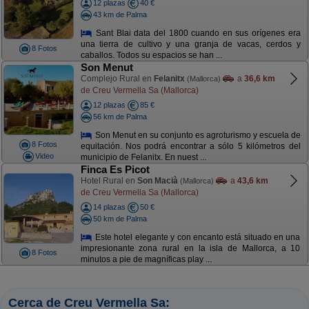
12 plazas
40 €
43 km de Palma
Sant Blai data del 1800 cuando en sus orígenes era
una tierra de cultivo y una granja de vacas, cerdos y
8 Fotos
caballos. Todos su espacios se han ...
Son Menut
Complejo Rural en
Felanitx
a
36,6 km
(Mallorca)
de Creu Vermella Sa (Mallorca)
12 plazas
85 €
56 km de Palma
Son Menut en su conjunto es agroturismo y escuela de
8 Fotos
equitación. Nos podrá encontrar a sólo 5 kilómetros del
Video
municipio de Felanitx. En nuest ...
Finca Es Picot
Hotel Rural en
Son Macià
a
43,6 km
(Mallorca)
de Creu Vermella Sa (Mallorca)
14 plazas
50 €
50 km de Palma
Este hotel elegante y con encanto está situado en una
impresionante zona rural en la isla de Mallorca, a 10
8 Fotos
minutos a pie de magníficas play ...
Cerca de Creu Vermella Sa: