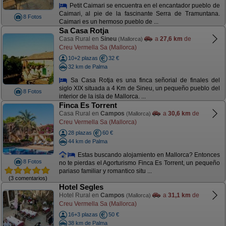
Petit Caimari se encuentra en el encantador pueblo de
Caimari, al pie de la fascinante Serra de Tramuntana.
8 Fotos
Caimari es un hermoso pueblo de ...
Sa Casa Rotja
Casa Rural en
Sineu
a
27,6 km
de
(Mallorca)
Creu Vermella Sa (Mallorca)
10+2 plazas
32 €
32 km de Palma
Sa Casa Rotja es una finca señorial de finales del
siglo XIX situada a 4 Km de Sineu, un pequeño pueblo del
8 Fotos
interior de la isla de Mallorca. ...
Finca Es Torrent
Casa Rural en
Campos
a
30,6 km
de
(Mallorca)
Creu Vermella Sa (Mallorca)
28 plazas
60 €
44 km de Palma
Estas buscando alojamiento en Mallorca? Entonces
8 Fotos
no te pierdas el Agorturismo Finca Es Torrent, un pequeño
pariaso familiar y romantico situ ...
(3 comentarios)
Hotel Segles
Hotel Rural en
Campos
a
31,1 km
de
(Mallorca)
Creu Vermella Sa (Mallorca)
16+3 plazas
50 €
38 km de Palma