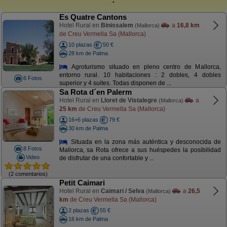
Es Quatre Cantons
Hotel Rural en
Binissalem
a
16,8 km
(Mallorca)
de Creu Vermella Sa (Mallorca)
10 plazas
50 €
28 km de Palma
Agroturismo situado en pleno centro de Mallorca,
entorno rural. 10 habitaciones : 2 dobles, 4 dobles
6 Fotos
superior y 4 suites. Todas disponen de ...
Sa Rota d´en Palerm
Hotel Rural en
Lloret de Vistalegre
a
(Mallorca)
25 km
de Creu Vermella Sa (Mallorca)
16+6 plazas
79 €
30 km de Palma
Situada en la zona más auténtica y desconocida de
8 Fotos
Mallorca, sa Rota ofrece a sus huéspedes la posibilidad
Video
de disfrutar de una confortable y ...
(2 comentarios)
Petit Caimari
Hotel Rural en
Caimari / Selva
a
26,5
(Mallorca)
km
de Creu Vermella Sa (Mallorca)
2 plazas
55 €
16 km de Palma