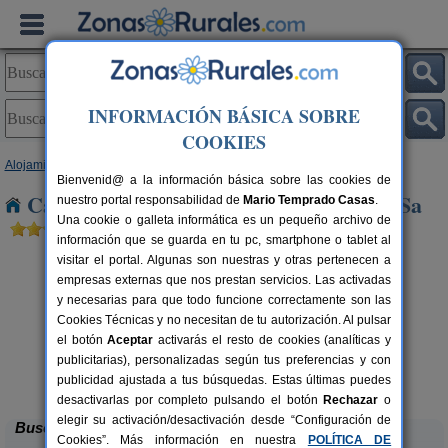
INFORMACIÓN BÁSICA SOBRE
COOKIES
Alojamientos
>
Baleares
>
Mallorca
> Creu Vermella Sa
Bienvenid@ a la información básica sobre las cookies de
Casas Rurales cerca de Creu Vermella Sa
nuestro portal responsabilidad de
Mario Temprado Casas
.
Una cookie o galleta informática es un pequeño archivo de
información que se guarda en tu pc, smartphone o tablet al
visitar el portal. Algunas son nuestras y otras pertenecen a
empresas externas que nos prestan servicios. Las activadas
y necesarias para que todo funcione correctamente son las
Cookies Técnicas y no necesitan de tu autorización. Al pulsar
el botón
Aceptar
activarás el resto de cookies (analíticas y
publicitarias), personalizadas según tus preferencias y con
Hotel Segles
rs.
16+3 pers.
 €
50 €
publicidad ajustada a tus búsquedas. Estas últimas puedes
Campos (Mallorca)
desde
desactivarlas por completo pulsando el botón
Rechazar
o
elegir su activación/desactivación desde “Configuración de
Buscar
Cookies”. Más información en nuestra
POLÍTICA DE