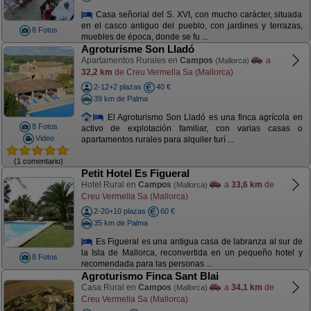
Casa señorial del S. XVI, con mucho carácter, situada
en el casco antiguo del pueblo, con jardines y terrazas,
8 Fotos
muebles de época, donde se fu ...
Agroturisme Son Lladó
Apartamentos Rurales en
Campos
a
(Mallorca)
32,2 km
de Creu Vermella Sa (Mallorca)
2-12+2 plazas
40 €
39 km de Palma
El Agroturismo Son Lladó es una finca agrícola en
8 Fotos
activo de explotación familiar, con varias casas o
Video
apartamentos rurales para alquiler turí ...
(1 comentario)
Petit Hotel Es Figueral
Hotel Rural en
Campos
a
33,6 km
de
(Mallorca)
Creu Vermella Sa (Mallorca)
2-20+10 plazas
60 €
35 km de Palma
Es Figueral es una antigua casa de labranza al sur de
la Isla de Mallorca, reconvertida en un pequeño hotel y
8 Fotos
recomendada para las personas ...
Agroturismo Finca Sant Blai
Casa Rural en
Campos
a
34,1 km
de
(Mallorca)
Creu Vermella Sa (Mallorca)