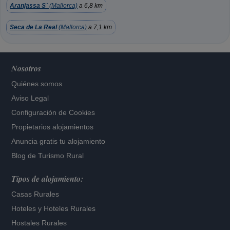
Aranjassa S´
(Mallorca)
a 6,8 km
Seca de La Real
(Mallorca)
a 7,1 km
Nosotros
Quiénes somos
Aviso Legal
Configuración de Cookies
Propietarios alojamientos
Anuncia gratis tu alojamiento
Blog de Turismo Rural
Tipos de alojamiento:
Casas Rurales
Hoteles
y
Hoteles Rurales
Hostales Rurales