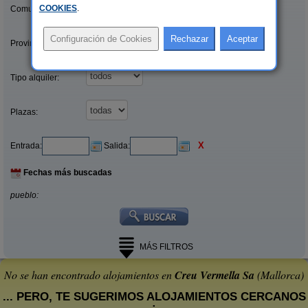
COOKIES
.
Comunidades:
Provincias/Islas:
Tipo alquiler:
Plazas:
X
Entrada:
Salida:
Fechas más buscadas
pueblo:
MÁS FILTROS
No se han encontrado alojamientos en
Creu Vermella Sa
(Mallorca)
... PERO, TE SUGERIMOS ALOJAMIENTOS CERCANOS
: