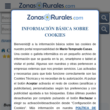
INFORMACIÓN BÁSICA SOBRE
COOKIES
Alojamientos
>
Baleares
>
Mallorca
> Can Pastilla
Bienvenid@ a la información básica sobre las cookies de
Casas Rurales cerca de Can Pastilla
nuestro portal responsabilidad de
Mario Temprado Casas
.
Una cookie o galleta informática es un pequeño archivo de
información que se guarda en tu pc, smartphone o tablet al
visitar el portal. Algunas son nuestras y otras pertenecen a
empresas externas que nos prestan servicios. Las activadas
y necesarias para que todo funcione correctamente son las
Cookies Técnicas y no necesitan de tu autorización. Al pulsar
el botón
Aceptar
activarás el resto de cookies (analíticas y
publicitarias), personalizadas según tus preferencias y con
Petit Caimari
rs.
2 pers.
 €
55 €
publicidad ajustada a tus búsquedas. Estas últimas puedes
Caimari (Mallorca)
desde
desactivarlas por completo pulsando el botón
Rechazar
o
elegir su activación/desactivación desde “Configuración de
Buscar
Cookies”. Más información en nuestra
POLÍTICA DE