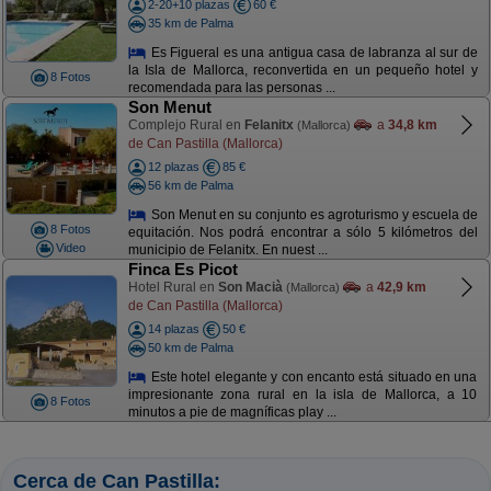
2-20+10 plazas
60 €
35 km de Palma
Es Figueral es una antigua casa de labranza al sur de
la Isla de Mallorca, reconvertida en un pequeño hotel y
8 Fotos
recomendada para las personas ...
Son Menut
Complejo Rural en
Felanitx
a
34,8 km
(Mallorca)
de Can Pastilla (Mallorca)
12 plazas
85 €
56 km de Palma
Son Menut en su conjunto es agroturismo y escuela de
8 Fotos
equitación. Nos podrá encontrar a sólo 5 kilómetros del
Video
municipio de Felanitx. En nuest ...
Finca Es Picot
Hotel Rural en
Son Macià
a
42,9 km
(Mallorca)
de Can Pastilla (Mallorca)
14 plazas
50 €
50 km de Palma
Este hotel elegante y con encanto está situado en una
impresionante zona rural en la isla de Mallorca, a 10
8 Fotos
minutos a pie de magníficas play ...
Cerca de Can Pastilla: