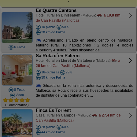
Es Quatre Cantons
Hotel Rural en
Binissalem
a
19,8 km
(Mallorca)
de Can Pastilla (Mallorca)
10 plazas
50 €
28 km de Palma
Agroturismo situado en pleno centro de Mallorca,
entorno rural. 10 habitaciones : 2 dobles, 4 dobles
6 Fotos
superior y 4 suites. Todas disponen de ...
Sa Rota d´en Palerm
Hotel Rural en
Lloret de Vistalegre
a
(Mallorca)
26 km
de Can Pastilla (Mallorca)
16+6 plazas
79 €
30 km de Palma
Situada en la zona más auténtica y desconocida de
8 Fotos
Mallorca, sa Rota ofrece a sus huéspedes la posibilidad
Video
de disfrutar de una confortable y ...
(2 comentarios)
Finca Es Torrent
Casa Rural en
Campos
a
27,4 km
de
(Mallorca)
Can Pastilla (Mallorca)
28 plazas
60 €
44 km de Palma