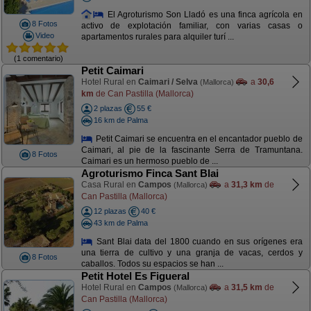
El Agroturismo Son Lladó es una finca agrícola en
8 Fotos
activo de explotación familiar, con varias casas o
Video
apartamentos rurales para alquiler turí ...
(1 comentario)
Petit Caimari
Hotel Rural en
Caimari / Selva
a
30,6
(Mallorca)
km
de Can Pastilla (Mallorca)
2 plazas
55 €
16 km de Palma
Petit Caimari se encuentra en el encantador pueblo de
Caimari, al pie de la fascinante Serra de Tramuntana.
8 Fotos
Caimari es un hermoso pueblo de ...
Agroturismo Finca Sant Blai
Casa Rural en
Campos
a
31,3 km
de
(Mallorca)
Can Pastilla (Mallorca)
12 plazas
40 €
43 km de Palma
Sant Blai data del 1800 cuando en sus orígenes era
una tierra de cultivo y una granja de vacas, cerdos y
8 Fotos
caballos. Todos su espacios se han ...
Petit Hotel Es Figueral
Hotel Rural en
Campos
a
31,5 km
de
(Mallorca)
Can Pastilla (Mallorca)