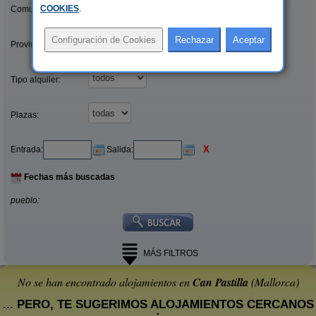
COOKIES
.
Comunidades:
Provincias/Islas:
Tipo alquiler:
Plazas:
X
Entrada:
Salida:
Fechas más buscadas
pueblo:
MÁS FILTROS
No se han encontrado alojamientos en
Can Pastilla
(Mallorca)
... PERO, TE SUGERIMOS ALOJAMIENTOS CERCANOS
: