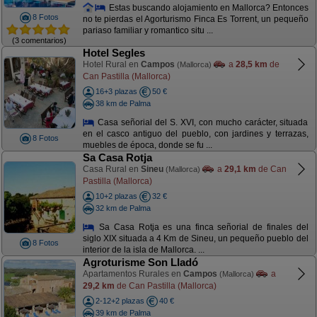
Estas buscando alojamiento en Mallorca? Entonces
8 Fotos
no te pierdas el Agorturismo Finca Es Torrent, un pequeño
pariaso familiar y romantico situ ...
(3 comentarios)
Hotel Segles
Hotel Rural en
Campos
a
28,5 km
de
(Mallorca)
Can Pastilla (Mallorca)
16+3 plazas
50 €
38 km de Palma
Casa señorial del S. XVI, con mucho carácter, situada
en el casco antiguo del pueblo, con jardines y terrazas,
8 Fotos
muebles de época, donde se fu ...
Sa Casa Rotja
Casa Rural en
Sineu
a
29,1 km
de Can
(Mallorca)
Pastilla (Mallorca)
10+2 plazas
32 €
32 km de Palma
Sa Casa Rotja es una finca señorial de finales del
siglo XIX situada a 4 Km de Sineu, un pequeño pueblo del
8 Fotos
interior de la isla de Mallorca. ...
Agroturisme Son Lladó
Apartamentos Rurales en
Campos
a
(Mallorca)
29,2 km
de Can Pastilla (Mallorca)
2-12+2 plazas
40 €
39 km de Palma