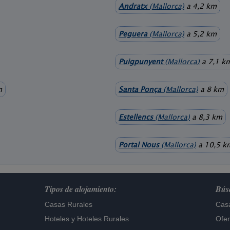
Andratx
(Mallorca)
a 4,2 km
Peguera
(Mallorca)
a 5,2 km
Puigpunyent
(Mallorca)
a 7,1 k
m
Santa Ponça
(Mallorca)
a 8 km
Estellencs
(Mallorca)
a 8,3 km
Portal Nous
(Mallorca)
a 10,5 k
Tipos de alojamiento:
Búsq
Casas Rurales
Casa
Hoteles
y
Hoteles Rurales
Ofer