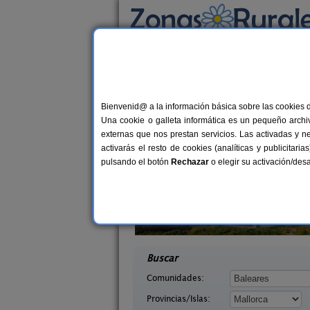
Busca por alojamiento
Alojamientos
>
Baleares
>
Mallorca
> Capdel
Casas Rurales cerca 
Bienvenid@ a la información básica sobre las cookies 
Una cookie o galleta informática es un pequeño archiv
externas que nos prestan servicios. Las activadas y n
activarás el resto de cookies (analíticas y publicita
pulsando el botón
Rechazar
o elegir su activación/de
ut
Finca Es Torrent
12 pers.
2
85 €
lorca)
Campos (Mallorca)
desde
desd
Buscar
Comunidades:
Provincias/Islas: