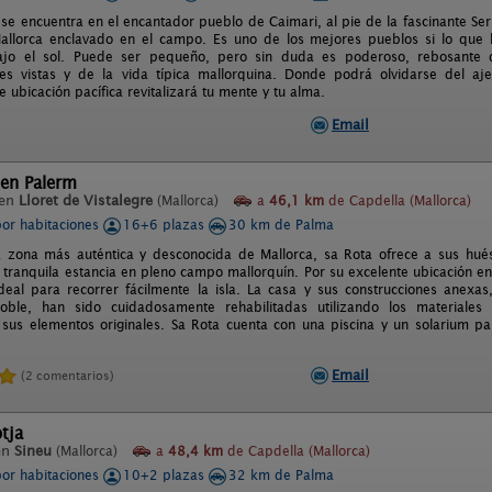
i se encuentra en el encantador pueblo de Caimari, al pie de la fascinante 
llorca enclavado en el campo. Es uno de los mejores pueblos si lo que b
bajo el sol. Puede ser pequeño, pero sin duda es poderoso, rebosante d
es vistas y de la vida típica mallorquina. Donde podrá olvidarse del ajet
 ubicación pacífica revitalizará tu mente y tu alma.
Email
´en Palerm
 en
Lloret de Vistalegre
(Mallorca)
a
46,1 km
de Capdella (Mallorca)
por habitaciones
16+6 plazas
30 km de Palma
a zona más auténtica y desconocida de Mallorca, sa Rota ofrece a sus hués
 tranquila estancia en pleno campo mallorquín. Por su excelente ubicación en
deal para recorrer fácilmente la isla. La casa y sus construcciones anexa
doble, han sido cuidadosamente rehabilitadas utilizando los materiales
sus elementos originales. Sa Rota cuenta con una piscina y un solarium pa
Email
(2 comentarios)
tja
en
Sineu
(Mallorca)
a
48,4 km
de Capdella (Mallorca)
por habitaciones
10+2 plazas
32 km de Palma