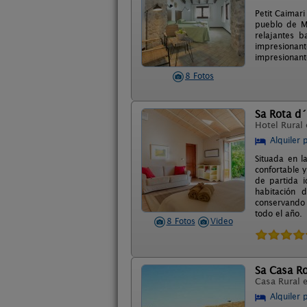
Petit Caimar
pueblo de Ma
relajantes 
impresionant
impresionante
8 Fotos
Sa Rota d
Hotel Rural
Alquiler 
Situada en l
confortable y
de partida i
habitación 
conservando 
todo el año.
8 Fotos
Video
Sa Casa Ro
Casa Rural 
Alquiler 