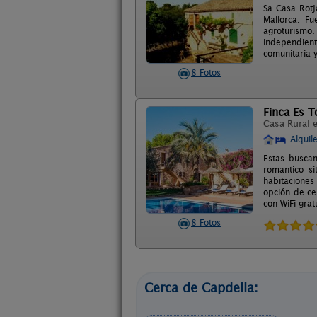
Sa Casa Rotj
Mallorca. F
agroturismo
independient
comunitaria y
8 Fotos
Finca Es T
Casa Rural 
Alquil
Estas buscan
romantico s
habitaciones
opción de ce
con WiFi grat
8 Fotos
Cerca de Capdella: