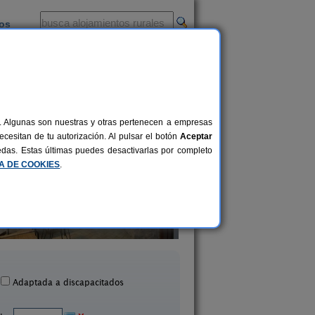
ios
-
al. Algunas son nuestras y otras pertenecen a empresas
cesitan de tu autorización. Al pulsar el botón
Aceptar
uedas. Estas últimas puedes desactivarlas por completo
CA DE COOKIES
.
Agroturisme Son Lladó
Petit Hotel Es Figue
2-12+2 pers.
40 €
Campos (Mallorca)
Campos (Mallorca
desde
Adaptada a discapacitados