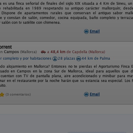
a es una finca señorial de finales del siglo XIX situada a 4 Km de Sineu, un
ue rehabilitada en 1989 respetando su antiguo carácter mallorquín; desd
. Dispone de apartamentos rurales que conservan el antiguo sabor mall
e y constan de salón, comedor, cocina equipada, baño completo y terraza 
 salón con tv satélite con chimenea.
Email
orrent
en
Campos
(Mallorca)
a
48,4 km
de Capdella (Mallorca)
er completo y por habitaciones
28 plazas
44 km de Palma
do alojamiento en Mallorca? Entonces no te pierdas el Agorturismo Finca E
ituado en Campos en la zona Sur de Mallorca, ideal para aquellos que de
 cuentan con TV de pantalla plana, aire acondicionado y minibar para ma
nar en el restaurante por la noche harán que su estancia sea especial. L
uito.
Email
(3 comentarios)