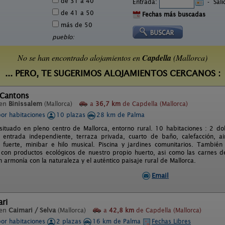
de 31 a 40
Entrada:
-
Sal
de 41 a 50
Fechas más buscadas
más de 50
pueblo:
No se han encontrado alojamientos en
Capdella
(Mallorca)
... PERO, TE SUGERIMOS ALOJAMIENTOS CERCANOS :
 Cantons
 en
Binissalem
(Mallorca)
a
36,7 km
de Capdella (Mallorca)
por habitaciones
10 plazas
28 km de Palma
situado en pleno centro de Mallorca, entorno rural. 10 habitaciones : 2 do
entrada independiente, terraza privada, cuarto de baño, calefacción, aire
ja fuerte, minibar e hilo musical. Piscina y jardines comunitarios. Tambi
 con productos ecológicos de nuestro propio huerto, asi como las carnes d
 armonía con la naturaleza y el auténtico paisaje rural de Mallorca.
Email
ari
 en
Caimari / Selva
(Mallorca)
a
42,8 km
de Capdella (Mallorca)
por habitaciones
2 plazas
16 km de Palma
Fechas Libres