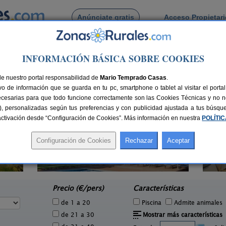
Anúnciate gratis
Acceso Propietar
Busca por pueblo
INFORMACIÓN BÁSICA SOBRE COOKIES
la
de Capdella
de nuestro portal responsabilidad de
Mario Temprado Casas
.
o de información que se guarda en tu pc, smartphone o tablet al visitar el port
ecesarias para que todo funcione correctamente son las Cookies Técnicas y no ne
rias), personalizadas según tus preferencias y con publicidad ajustada a tus búsq
sactivación desde “Configuración de Cookies”. Más información en nuestra
POLÍTI
Petit Caimari
8 pers.
2 pers.
60 €
55 €
Caimari (Mallorca)
e
desde
Precio (€/pers)
Características
de 1 a 20
Piscina
Admite animales
de 21 a 30
Mostrar más características