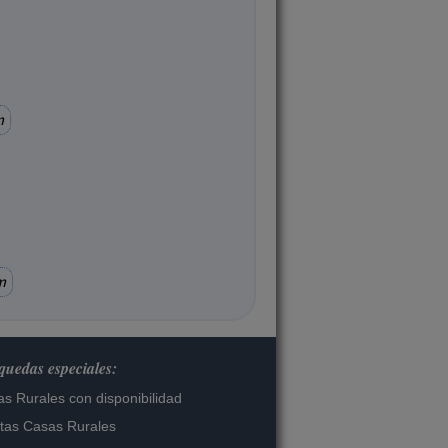
m
m
uedas especiales:
s Rurales con disponibilidad
tas Casas Rurales