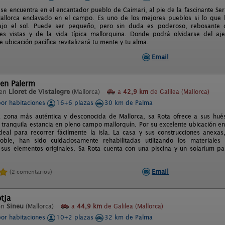
i se encuentra en el encantador pueblo de Caimari, al pie de la fascinante 
llorca enclavado en el campo. Es uno de los mejores pueblos si lo que b
bajo el sol. Puede ser pequeño, pero sin duda es poderoso, rebosante d
es vistas y de la vida típica mallorquina. Donde podrá olvidarse del ajet
 ubicación pacífica revitalizará tu mente y tu alma.
Email
´en Palerm
 en
Lloret de Vistalegre
(Mallorca)
a
42,9 km
de Galilea (Mallorca)
por habitaciones
16+6 plazas
30 km de Palma
a zona más auténtica y desconocida de Mallorca, sa Rota ofrece a sus hués
 tranquila estancia en pleno campo mallorquín. Por su excelente ubicación en
deal para recorrer fácilmente la isla. La casa y sus construcciones anexa
doble, han sido cuidadosamente rehabilitadas utilizando los materiales
sus elementos originales. Sa Rota cuenta con una piscina y un solarium pa
Email
(2 comentarios)
tja
en
Sineu
(Mallorca)
a
44,9 km
de Galilea (Mallorca)
por habitaciones
10+2 plazas
32 km de Palma