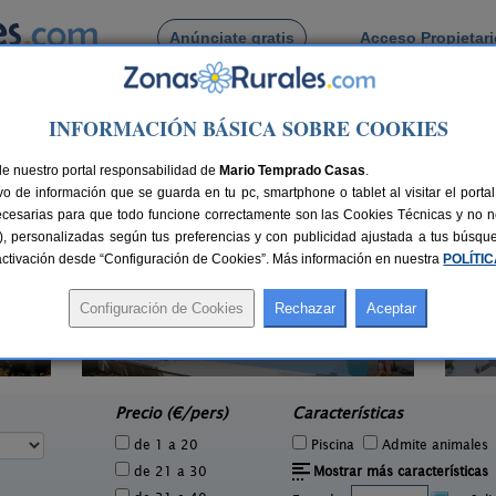
Anúnciate gratis
Acceso Propietar
Busca por pueblo
INFORMACIÓN BÁSICA SOBRE COOKIES
de Galilea
de nuestro portal responsabilidad de
Mario Temprado Casas
.
o de información que se guarda en tu pc, smartphone o tablet al visitar el port
ecesarias para que todo funcione correctamente son las Cookies Técnicas y no ne
rias), personalizadas según tus preferencias y con publicidad ajustada a tus búsq
sactivación desde “Configuración de Cookies”. Más información en nuestra
POLÍTI
l
Hotel Segles
12+3 pers.
16+3 pers.
65 €
50 €
Campos (Mallorca)
desde
desde
Precio (€/pers)
Características
de 1 a 20
Piscina
Admite animales
de 21 a 30
Mostrar más características