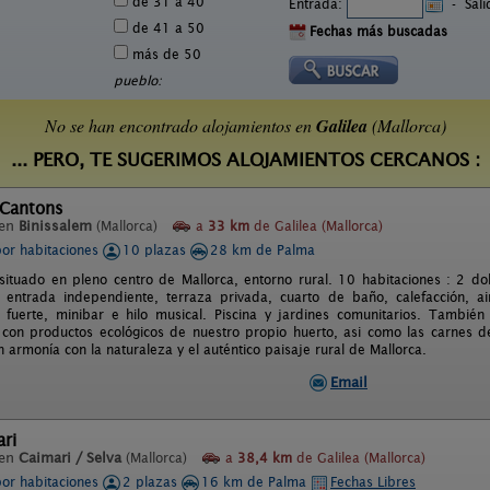
de 31 a 40
Entrada:
-
Sal
de 41 a 50
Fechas más buscadas
más de 50
pueblo:
No se han encontrado alojamientos en
Galilea
(Mallorca)
... PERO, TE SUGERIMOS ALOJAMIENTOS CERCANOS :
 Cantons
 en
Binissalem
(Mallorca)
a
33 km
de Galilea (Mallorca)
por habitaciones
10 plazas
28 km de Palma
situado en pleno centro de Mallorca, entorno rural. 10 habitaciones : 2 do
entrada independiente, terraza privada, cuarto de baño, calefacción, aire
ja fuerte, minibar e hilo musical. Piscina y jardines comunitarios. Tambi
 con productos ecológicos de nuestro propio huerto, asi como las carnes d
 armonía con la naturaleza y el auténtico paisaje rural de Mallorca.
Email
ari
 en
Caimari / Selva
(Mallorca)
a
38,4 km
de Galilea (Mallorca)
por habitaciones
2 plazas
16 km de Palma
Fechas Libres