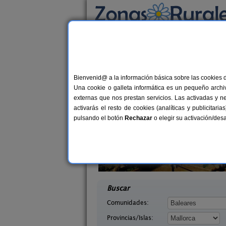
Busca por alojamiento
Alojamientos
>
Baleares
>
Mallorca
> Galilea
Casas Rurales cerca 
Bienvenid@ a la información básica sobre las cookies 
Una cookie o galleta informática es un pequeño archiv
externas que nos prestan servicios. Las activadas y n
activarás el resto de cookies (analíticas y publicita
pulsando el botón
Rechazar
o elegir su activación/de
Sa Casa Rotja
Casa Padrina Petit Hote
10+2 pers.
32 €
Sineu (Mallorca)
Artà (Mallorca)
desde
Buscar
Comunidades:
Provincias/Islas: