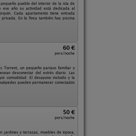
 pequeño pueblo del interior de la isla de
e ese año su actividad está dedicada al
orquín. Cada apartamento tiene entrada
privada. En la finca también hay piscina
60 €
pers/noche
s Torrent, un pequeño pariaso familiar y
sean desconectar del estrés diario. Las
yor comodidad. El desayuno incluido y la
os huépedes pueden permanecer conectados
50 €
pers/noche
on jardines y terrazas, muebles de época,