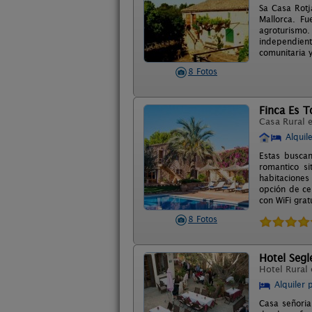
Sa Casa Rotj
Mallorca. F
agroturismo
independient
comunitaria y
8 Fotos
Finca Es T
Casa Rural 
Alquil
Estas buscan
romantico s
habitaciones
opción de ce
con WiFi grat
8 Fotos
Hotel Segl
Hotel Rural
Alquiler 
Casa señoria