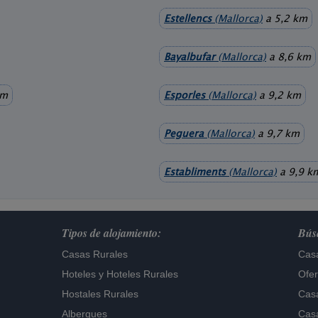
Estellencs
(Mallorca)
a 5,2 km
Bayalbufar
(Mallorca)
a 8,6 km
km
Esporles
(Mallorca)
a 9,2 km
Peguera
(Mallorca)
a 9,7 km
Establiments
(Mallorca)
a 9,9 k
Tipos de alojamiento:
Búsq
Casas Rurales
Casa
Hoteles
y
Hoteles Rurales
Ofer
Hostales Rurales
Casa
Albergues
Casa