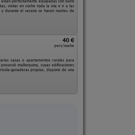
es están perfectamente equipadas con baño
, visitar en coche toda la isla e ir a las
 y durante el verano se hacen noches de
40 €
pers/noche
 varias casas o apartamentos rurales para
a possesió mallorquina, cuyas edificaciones
grícola-ganaderas propias, dispone de una