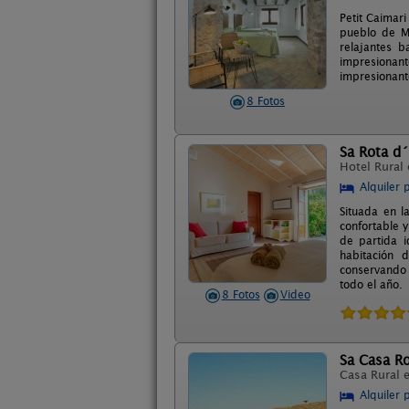
Petit Caimar
pueblo de Ma
relajantes 
impresionant
impresionante
8 Fotos
Sa Rota d
Hotel Rural
Alquiler 
Situada en l
confortable y
de partida i
habitación 
conservando 
todo el año.
8 Fotos
Video
Sa Casa Ro
Casa Rural 
Alquiler 