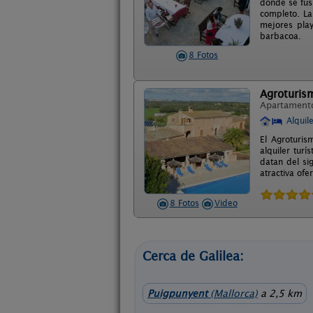
donde se fus
completo. La
mejores pla
barbacoa.
8 Fotos
Agroturis
Apartament
Alquil
El Agroturis
alquiler turí
datan del si
atractiva ofe
8 Fotos
Video
Cerca de Galilea:
Puigpunyent
(Mallorca)
a 2,5 km