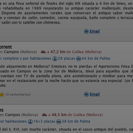
a es una finca señorial de finales del siglo XIX situada a 4 Km de Sineu, un
ue rehabilitada en 1989 respetando su antiguo carácter mallorquín; desd
. Dispone de apartamentos rurales que conservan el antiguo sabor mall
e y constan de salón, comedor, cocina equipada, baño completo y terraza 
 salón con tv satélite con chimenea.
Email
orrent
en
Campos
(Mallorca)
a
47,2 km
de Galilea (Mallorca)
er completo y por habitaciones
28 plazas
44 km de Palma
do alojamiento en Mallorca? Entonces no te pierdas el Agorturismo Finca E
ituado en Campos en la zona Sur de Mallorca, ideal para aquellos que de
 cuentan con TV de pantalla plana, aire acondicionado y minibar para ma
nar en el restaurante por la noche harán que su estancia sea especial. L
uito.
Email
(3 comentarios)
es
 en
Campos
(Mallorca)
a
48,5 km
de Galilea (Mallorca)
por habitaciones
16+3 plazas
38 km de Palma
l del S. XVI, con mucho carácter, situada en el casco antiguo del pueblo, c