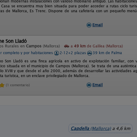
ionan modernas instalaciones con valioso mobiliario antiguo. Las habitacion
 Casa se encuentra muy bien situada para poder acceder a rutas ciclo turistas
yas de Mallorca, Es Trenc. Dispone de una cafetería con un pequeño menú
Email
me Son Lladó
os Rurales en
Campos
(Mallorca)
a
49 km
de Galilea (Mallorca)
er completo y por habitaciones
2-12+2 plazas
39 km de Palma
mo Son Lladó es una finca agrícola en activo de explotación familiar, con
stico situada en el municipio de Campos (Mallorca). Se trata de una auténtic
glo XVIII y que desde el año 2000, además de desarrollar las actividades a
rta turística, en un enclave privilegiado de Mallorca.
Email
(1 comentario)
Capdella
(Mallorca)
a 4,6 km