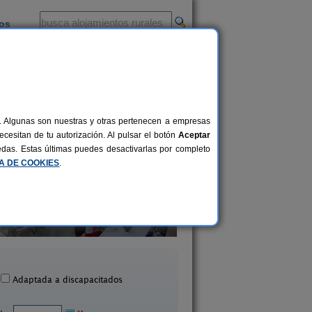
ios
-
al. Algunas son nuestras y otras pertenecen a empresas
cesitan de tu autorización. Al pulsar el botón
Aceptar
uedas. Estas últimas puedes desactivarlas por completo
CA DE COOKIES
.
Finca Es Torrent
Es Qua
28 pers.
60 €
Campos (Mallorca)
Binissa
desde
Adaptada a discapacitados