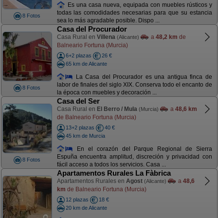
Es una casa nueva, equipada con muebles rústicos y
todas las comodidades necesarias para que su estancia
8 Fotos
sea lo más agradable posible. Dispo ...
Casa del Procurador
Casa Rural en
Villena
a
48,2 km
de
(Alicante)
Balneario Fortuna (Murcia)
6+2 plazas
26 €
65 km de Alicante
La Casa del Procurador es una antigua finca de
labor de finales del siglo XIX. Conserva todo el encanto de
8 Fotos
la época con muebles y decoración ...
Casa del Ser
Casa Rural en
El Berro / Mula
a
48,6 km
(Murcia)
de Balneario Fortuna (Murcia)
13+2 plazas
40 €
45 km de Murcia
En el corazón del Parque Regional de Sierra
Espuña encuentra amplitud, discreción y privacidad con
8 Fotos
fácil acceso a todos los servicios. Casa ...
Apartamentos Rurales La Fàbrica
Apartamentos Rurales en
Agost
a
48,6
(Alicante)
km
de Balneario Fortuna (Murcia)
12 plazas
18 €
20 km de Alicante