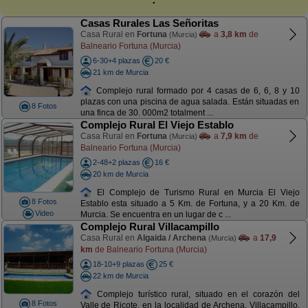
Casas Rurales Las Señoritas
Casa Rural en
Fortuna
a
3,8 km
de
(Murcia)
Balneario Fortuna (Murcia)
6-30+4 plazas
20 €
21 km de Murcia
Complejo rural formado por 4 casas de 6, 6, 8 y 10
plazas con una piscina de agua salada. Están situadas en
8 Fotos
una finca de 30. 000m2 totalment ...
Complejo Rural El Viejo Establo
Casa Rural en
Fortuna
a
7,9 km
de
(Murcia)
Balneario Fortuna (Murcia)
2-48+2 plazas
16 €
20 km de Murcia
El Complejo de Turismo Rural en Murcia El Viejo
8 Fotos
Establo esta situado a 5 Km. de Fortuna, y a 20 Km. de
Video
Murcia. Se encuentra en un lugar de c ...
Complejo Rural Villacampillo
Casa Rural en
Algaida / Archena
a
17,9
(Murcia)
km
de Balneario Fortuna (Murcia)
18-10+9 plazas
25 €
22 km de Murcia
Complejo turístico rural, situado en el corazón del
8 Fotos
Valle de Ricote, en la localidad de Archena. Villacampillo.