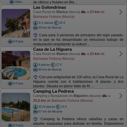
Video
de cítricos y frutales en Bla ...
Las Golondrinas
Casa Rural en
Blanca
a
23 km
de
(Murcia)
Balneario Fortuna (Murcia)
3+1 plazas
25 €
35 km de Murcia
Casa para 3 personas de principios del siglo pasado,
en la que se ha desarrollado un minucioso trabajo de
8 Fotos
restauración respetando su estruct ...
Casa de La Higuera
Casa Rural en
Blanca
a
23 km
de
(Murcia)
Balneario Fortuna (Murcia)
9 plazas
17 €
30 km de Murcia
Con una antigüedad de 100 años, la Casa Rural de La
Higuera cuenta con 4 habitaciones -9 plazas- y dos
8 Fotos
plantas. Situada en pleno Valle de Ri ...
Camping La Pedrera
Camping y Bungalows en
Bigastro
a
(Alicante)
25,5 km
de Balneario Fortuna (Murcia)
32+9 plazas
14 €
67 km de Alicante
Camping la Pedrera ofrece cabañas y casas en
alquiler, equipadas para disfrutar en familia. Disponemos
8 Fotos