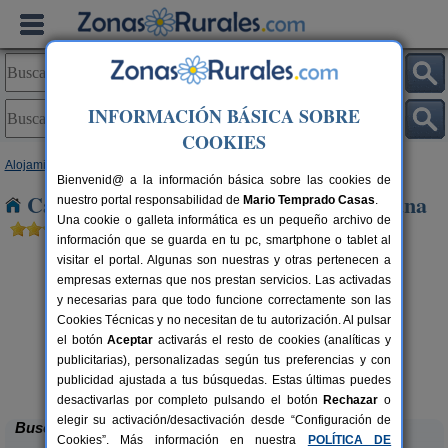
INFORMACIÓN BÁSICA SOBRE
COOKIES
Alojamientos
>
Murcia
> Balneario Fortuna
Bienvenid@ a la información básica sobre las cookies de
Casas Rurales cerca de Balneario Fortuna
nuestro portal responsabilidad de
Mario Temprado Casas
.
Una cookie o galleta informática es un pequeño archivo de
información que se guarda en tu pc, smartphone o tablet al
visitar el portal. Algunas son nuestras y otras pertenecen a
empresas externas que nos prestan servicios. Las activadas
y necesarias para que todo funcione correctamente son las
Cookies Técnicas y no necesitan de tu autorización. Al pulsar
el botón
Aceptar
activarás el resto de cookies (analíticas y
publicitarias), personalizadas según tus preferencias y con
Casa Rural Consuelo
rs.
7+1 pers.
 €
25 €
publicidad ajustada a tus búsquedas. Estas últimas puedes
Jumilla (Murcia)
desde
desactivarlas por completo pulsando el botón
Rechazar
o
elegir su activación/desactivación desde “Configuración de
Buscar
Cookies”. Más información en nuestra
POLÍTICA DE