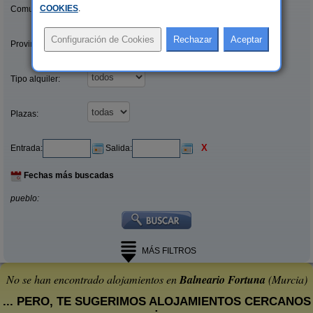
COOKIES
.
Comunidades:
Provincias/Islas:
Tipo alquiler:
Plazas:
X
Entrada:
Salida:
Fechas más buscadas
pueblo:
MÁS FILTROS
No se han encontrado alojamientos en
Balneario Fortuna
(Murcia)
... PERO, TE SUGERIMOS ALOJAMIENTOS CERCANOS
: