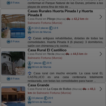
8 Fotos
conforman el Parque Natural de las Dunas, próximo a las
playas de arena fina de más de ...
Casas Rurales Huerta Pinada I y Huerta
Pinada II
Casa Rural en
Pliego
a
42,2 km
de
(Murcia)
Balneario Fortuna (Murcia)
4-10+2 plazas
13 €
35 km de Murcia
Casas antiguas rehabilitadas, dotadas de todas las
8 Fotos
comodidades. Huerta Pinada II (6 plazas): 3 dormitorios,
salón con chimenea y tv, cocina ...
Casa Rural El Castillico
Casa Rural en
Yecla
a
44,5 km
de
(Murcia)
Balneario Fortuna (Murcia)
7 plazas
20 €
90 km de Murcia
Casa rural con mucho encanto. La casa rural EL
CASTILLICO es una casa centenaria totalmente
8 Fotos
restaurada, con todas las comodidades para hacer ...
Casa Grande
Casa Rural en
La Copa de Bullas
a
48,1
(Murcia)
km
de Balneario Fortuna (Murcia)
10 plazas
20 €
50 km de Murcia