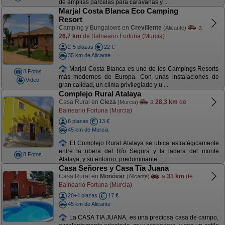
de amplias parcelas para caravanas y ...
Marjal Costa Blanca Eco Camping
Resort
Camping y Bungalows en
Crevillente
a
(Alicante)
26,7 km
de Balneario Fortuna (Murcia)
2-5 plazas
22 €
35 km de Alicante
Marjal Costa Blanca es uno de los Campings Resorts
8 Fotos
más modernos de Europa. Con unas instalaciones de
Video
gran calidad, un clima privilegiado y u ...
Complejo Rural Atalaya
Casa Rural en
Cieza
a
28,3 km
de
(Murcia)
Balneario Fortuna (Murcia)
6 plazas
13 €
45 km de Murcia
El Complejo Rural Atalaya se ubica estratégicamente
entre la ribera del Río Segura y la ladera del monte
8 Fotos
Atalaya, y su entorno, predominante ...
Casa Señores y Casa Tía Juana
Casa Rural en
Monóvar
a
31 km
de
(Alicante)
Balneario Fortuna (Murcia)
20+4 plazas
17 €
45 km de Alicante
La CASA TIA JUANA, es una preciosa casa de campo,