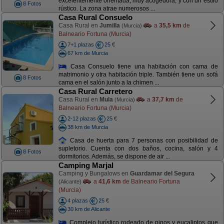
excelentemente orientada, muy acogedora, y con un estilo
8 Fotos
rústico. La zona atrae numerosos ...
Casa Rural Consuelo
Casa Rural en
Jumilla
a
35,5 km
de
(Murcia)
Balneario Fortuna (Murcia)
7+1 plazas
25 €
67 km de Murcia
Casa Consuelo tiene una habitación con cama de
matrimonio y otra habitación triple. También tiene un sofá
8 Fotos
cama en el salón junto a la chimen ...
Casa Rural Carretero
Casa Rural en
Mula
a
37,7 km
de
(Murcia)
Balneario Fortuna (Murcia)
2-12 plazas
25 €
38 km de Murcia
Casa de huerta para 7 personas con posibilidad de
supletorio. Cuenta con dos baños, cocina, salón y 4
8 Fotos
dormitorios. Además, se dispone de air ...
Camping Marjal
Camping y Bungalows en
Guardamar del Segura
a
41,6 km
de Balneario Fortuna
(Alicante)
(Murcia)
4 plazas
25 €
30 km de Alicante
Complejo turístico rodeado de pinos y eucaliptos que