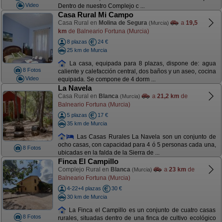
Video
Dentro de nuestro Complejo c ...
Casa Rural Mi Campo
Casa Rural en
Molina de Segura
a
19,5
(Murcia)
km
de Balneario Fortuna (Murcia)
8 plazas
24 €
25 km de Murcia
La casa, equipada para 8 plazas, dispone de: agua
8 Fotos
caliente y calefacción central, dos baños y un aseo, cocina
Video
equipada. Se compone de 4 dorm ...
La Navela
Casa Rural en
Blanca
a
21,2 km
de
(Murcia)
Balneario Fortuna (Murcia)
5 plazas
17 €
35 km de Murcia
Las Casas Rurales La Navela son un conjunto de
ocho casas, con capacidad para 4 ó 5 personas cada una,
8 Fotos
ubicadas en la falda de la Sierra de ...
Finca El Campillo
Complejo Rural en
Blanca
a
23 km
de
(Murcia)
Balneario Fortuna (Murcia)
4-22+4 plazas
30 €
30 km de Murcia
La Finca el Campillo es un conjunto de cuatro casas
8 Fotos
rurales, situadas dentro de una finca de cultivo ecológico