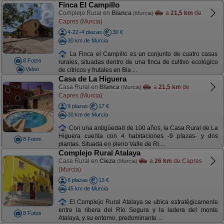
Finca El Campillo
Complejo Rural en
Blanca
a
21,5 km
de
(Murcia)
Capres (Murcia)
4-22+4 plazas
30 €
30 km de Murcia
La Finca el Campillo es un conjunto de cuatro casas
8 Fotos
rurales, situadas dentro de una finca de cultivo ecológico
Video
de cítricos y frutales en Bla ...
Casa de La Higuera
Casa Rural en
Blanca
a
21,5 km
de
(Murcia)
Capres (Murcia)
9 plazas
17 €
30 km de Murcia
Con una antigüedad de 100 años, la Casa Rural de La
Higuera cuenta con 4 habitaciones -9 plazas- y dos
8 Fotos
plantas. Situada en pleno Valle de Ri ...
Complejo Rural Atalaya
Casa Rural en
Cieza
a
26 km
de Capres
(Murcia)
(Murcia)
6 plazas
13 €
45 km de Murcia
El Complejo Rural Atalaya se ubica estratégicamente
entre la ribera del Río Segura y la ladera del monte
8 Fotos
Atalaya, y su entorno, predominante ...