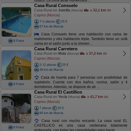
rústico. La zona atrae numerosos ...
Casa Rural Consuelo
Casa Rural en
Jumilla
a
32,1 km
de
(Murcia)
Capres (Murcia)
7+1 plazas
25 €
67 km de Murcia
Casa Consuelo tiene una habitación con cama de
matrimonio y otra habitación triple. También tiene un sofá
8 Fotos
cama en el salón junto a la chimen ...
Casa Rural Carretero
Casa Rural en
Mula
a
37,2 km
de
(Murcia)
Capres (Murcia)
2-12 plazas
25 €
38 km de Murcia
Casa de huerta para 7 personas con posibilidad de
supletorio. Cuenta con dos baños, cocina, salón y 4
8 Fotos
dormitorios. Además, se dispone de air ...
Casa Rural El Castillico
Casa Rural en
Yecla
a
41,7 km
de
(Murcia)
Capres (Murcia)
7 plazas
20 €
90 km de Murcia
Casa rural con mucho encanto. La casa rural EL
CASTILLICO es una casa centenaria totalmente
8 Fotos
restaurada, con todas las comodidades para hacer ...