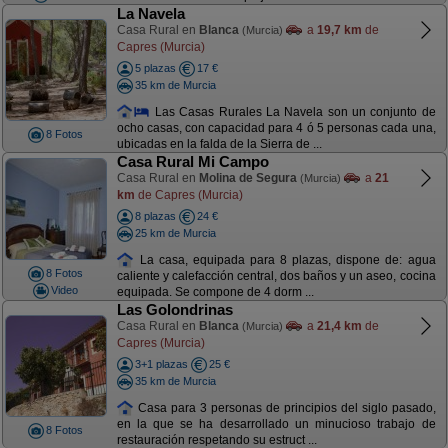
La Navela
Casa Rural en
Blanca
a
19,7 km
de
(Murcia)
Capres (Murcia)
5 plazas
17 €
35 km de Murcia
Las Casas Rurales La Navela son un conjunto de
ocho casas, con capacidad para 4 ó 5 personas cada una,
8 Fotos
ubicadas en la falda de la Sierra de ...
Casa Rural Mi Campo
Casa Rural en
Molina de Segura
a
21
(Murcia)
km
de Capres (Murcia)
8 plazas
24 €
25 km de Murcia
La casa, equipada para 8 plazas, dispone de: agua
8 Fotos
caliente y calefacción central, dos baños y un aseo, cocina
Video
equipada. Se compone de 4 dorm ...
Las Golondrinas
Casa Rural en
Blanca
a
21,4 km
de
(Murcia)
Capres (Murcia)
3+1 plazas
25 €
35 km de Murcia
Casa para 3 personas de principios del siglo pasado,
en la que se ha desarrollado un minucioso trabajo de
8 Fotos
restauración respetando su estruct ...