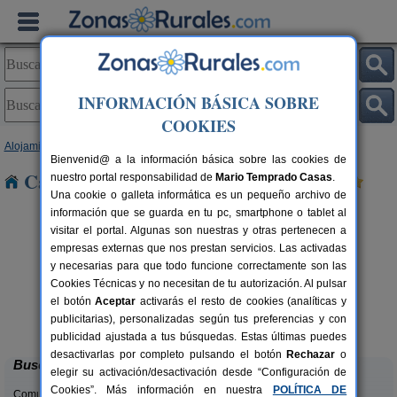
INFORMACIÓN BÁSICA SOBRE
COOKIES
Alojamientos
>
Murcia
> Capres
Bienvenid@ a la información básica sobre las cookies de
Casas Rurales cerca de Capres
nuestro portal responsabilidad de
Mario Temprado Casas
.
Una cookie o galleta informática es un pequeño archivo de
información que se guarda en tu pc, smartphone o tablet al
visitar el portal. Algunas son nuestras y otras pertenecen a
empresas externas que nos prestan servicios. Las activadas
y necesarias para que todo funcione correctamente son las
Cookies Técnicas y no necesitan de tu autorización. Al pulsar
el botón
Aceptar
activarás el resto de cookies (analíticas y
AguaBlanca I
rs.
6 pers.
publicitarias), personalizadas según tus preferencias y con
 €
15 €
Benizar (Murcia)
desde
publicidad ajustada a tus búsquedas. Estas últimas puedes
desactivarlas por completo pulsando el botón
Rechazar
o
Buscar
elegir su activación/desactivación desde “Configuración de
Cookies”. Más información en nuestra
POLÍTICA DE
Comunidades: