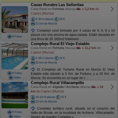
Casas Rurales Las Señoritas
Casa Rural en
Fortuna
a
3,2 km
de
(Murcia)
Capres (Murcia)
6-30+4 plazas
20 €
21 km de Murcia
Complejo rural formado por 4 casas de 6, 6, 8 y 10
plazas con una piscina de agua salada. Están situadas en
8 Fotos
una finca de 30. 000m2 totalment ...
Complejo Rural El Viejo Establo
Casa Rural en
Fortuna
a
11,2 km
de
(Murcia)
Capres (Murcia)
2-48+2 plazas
16 €
20 km de Murcia
El Complejo de Turismo Rural en Murcia El Viejo
8 Fotos
Establo esta situado a 5 Km. de Fortuna, y a 20 Km. de
Video
Murcia. Se encuentra en un lugar de c ...
Complejo Rural Villacampillo
Casa Rural en
Algaida / Archena
a
18
(Murcia)
km
de Capres (Murcia)
18-10+9 plazas
25 €
22 km de Murcia
Complejo turístico rural, situado en el corazón del
8 Fotos
Valle de Ricote, en la localidad de Archena. Villacampillo.
Video
Dentro de nuestro Complejo c ...