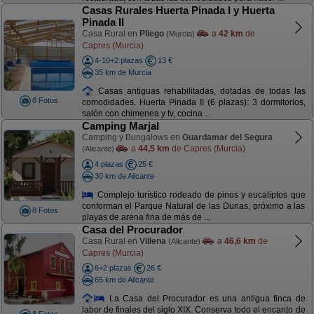
Casas Rurales Huerta Pinada I y Huerta
Pinada II
Casa Rural en
Pliego
a
42 km
de
(Murcia)
Capres (Murcia)
4-10+2 plazas
13 €
35 km de Murcia
Casas antiguas rehabilitadas, dotadas de todas las
8 Fotos
comodidades. Huerta Pinada II (6 plazas): 3 dormitorios,
salón con chimenea y tv, cocina ...
Camping Marjal
Camping y Bungalows en
Guardamar del Segura
a
44,5 km
de Capres (Murcia)
(Alicante)
4 plazas
25 €
30 km de Alicante
Complejo turístico rodeado de pinos y eucaliptos que
conforman el Parque Natural de las Dunas, próximo a las
8 Fotos
playas de arena fina de más de ...
Casa del Procurador
Casa Rural en
Villena
a
46,6 km
de
(Alicante)
Capres (Murcia)
6+2 plazas
26 €
65 km de Alicante
La Casa del Procurador es una antigua finca de
labor de finales del siglo XIX. Conserva todo el encanto de