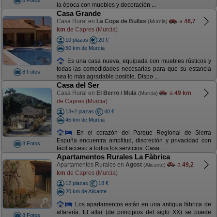
8 Fotos
la época con muebles y decoración ...
Casa Grande
Casa Rural en
La Copa de Bullas
a
46,7
(Murcia)
km
de Capres (Murcia)
10 plazas
20 €
50 km de Murcia
Es una casa nueva, equipada con muebles rústicos y
todas las comodidades necesarias para que su estancia
8 Fotos
sea lo más agradable posible. Dispo ...
Casa del Ser
Casa Rural en
El Berro / Mula
a
49 km
(Murcia)
de Capres (Murcia)
13+2 plazas
40 €
45 km de Murcia
En el corazón del Parque Regional de Sierra
Espuña encuentra amplitud, discreción y privacidad con
8 Fotos
fácil acceso a todos los servicios. Casa ...
Apartamentos Rurales La Fàbrica
Apartamentos Rurales en
Agost
a
49,2
(Alicante)
km
de Capres (Murcia)
12 plazas
18 €
20 km de Alicante
Los apartamentos están en una antigua fábrica de
alfarería. El alfar (de principios del siglo XX) se puede
8 Fotos