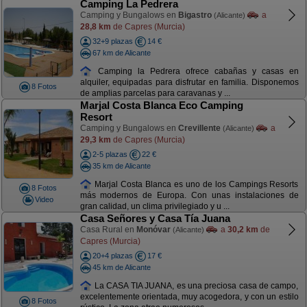
Camping La Pedrera
Camping y Bungalows en
Bigastro
a
(Alicante)
28,8 km
de Capres (Murcia)
32+9 plazas
14 €
67 km de Alicante
Camping la Pedrera ofrece cabañas y casas en
alquiler, equipadas para disfrutar en familia. Disponemos
8 Fotos
de amplias parcelas para caravanas y ...
Marjal Costa Blanca Eco Camping
Resort
Camping y Bungalows en
Crevillente
a
(Alicante)
29,3 km
de Capres (Murcia)
2-5 plazas
22 €
35 km de Alicante
Marjal Costa Blanca es uno de los Campings Resorts
8 Fotos
más modernos de Europa. Con unas instalaciones de
Video
gran calidad, un clima privilegiado y u ...
Casa Señores y Casa Tía Juana
Casa Rural en
Monóvar
a
30,2 km
de
(Alicante)
Capres (Murcia)
20+4 plazas
17 €
45 km de Alicante
La CASA TIA JUANA, es una preciosa casa de campo,
excelentemente orientada, muy acogedora, y con un estilo
8 Fotos