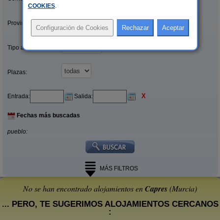
COOKIES
.
Provincias/Islas:
Tipo alquiler:
Plazas:
X
Entrada:
Salida:
Fechas más buscadas
pueblo:
MÁS FILTROS
No se han encontrado alojamientos en
Capres
(Murcia)
... PERO, TE SUGERIMOS ALOJAMIENTOS CERCANOS
: