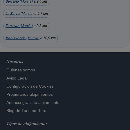
Serrano
(Murcia)
a 9,4 km
La Zarza
(Murcia)
a 9,7 km
Fenazar
(Murcia)
a 9,8 km
Macisvenda
(Murcia)
a 10,9 km
Nosotros
Quiénes somos
Aviso Legal
Configuración de Cookies
Propietarios alojamientos
Anuncia gratis tu alojamiento
Blog de Turismo Rural
Tipos de alojamiento: