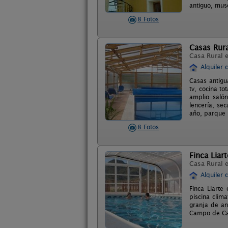
antiguo, mus
8 Fotos
Casas Rura
Casa Rural 
Alquiler 
Casas antigu
tv, cocina t
amplio salón
lencería, se
año, parque i
8 Fotos
Finca Liart
Casa Rural 
Alquiler 
Finca Liarte
piscina clim
granja de an
Campo de Car