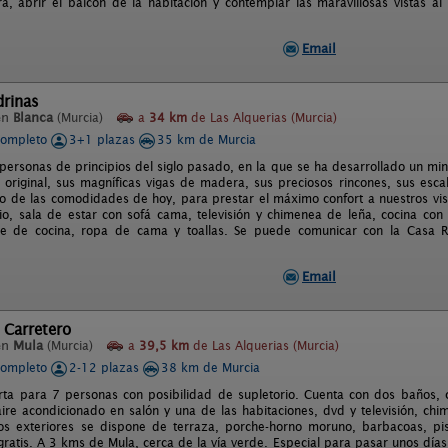
a, abrir el balcón de la habitación y contemplar las maravillosas vistas al
Email
drinas
en
Blanca
(Murcia)
a
34 km
de Las Alquerias (Murcia)
completo
3+1 plazas
35 km de Murcia
personas de principios del siglo pasado, en la que se ha desarrollado un mi
 original, sus magníficas vigas de madera, sus preciosos rincones, sus escal
 de las comodidades de hoy, para prestar el máximo confort a nuestros vis
o, sala de estar con sofá cama, televisión y chimenea de leña, cocina con h
e de cocina, ropa de cama y toallas. Se puede comunicar con la Casa R
Email
 Carretero
en
Mula
(Murcia)
a
39,5 km
de Las Alquerias (Murcia)
completo
2-12 plazas
38 km de Murcia
ta para 7 personas con posibilidad de supletorio. Cuenta con dos baños, c
ire acondicionado en salón y una de las habitaciones, dvd y televisión, chim
los exteriores se dispone de terraza, porche-horno moruno, barbacoas, pis
 gratis. A 3 kms de Mula, cerca de la vía verde. Especial para pasar unos día