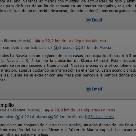
oca del año. Veranos animados con multitud de actividades de ocio y animac
ales para disfrutar de un fin de semana en un entorno tranquilo y relajado.
aje y disfrute de un merecido descanso, de todo lo demás nos encargamos no
Email
en
Blanca
(Murcia)
a
32,2 km
de Las Alquerias (Murcia)
er completo y por habitaciones
5 plazas
35 km de Murcia
rales La Navela son un conjunto de ocho casas, con capacidad para 4 ó 5 p
e La Navela, a 3, 5 km de la población de Blanca (Murcia). Están rode
onde se respira sosiego y tranquilidad. Nuestra piscina será el complemento
strucción, aunque cuidando su integración en el entorno. Están acondicionad
ellas, cuenta en su exterior con una mesa con bancos a la sombra donde po
ibro.
Email
ampillo
ural en
Blanca
(Murcia)
a
33,9 km
de Las Alquerias (Murcia)
completo
4-22+4 plazas
30 km de Murcia
Fechas Libres
ampillo es un conjunto de cuatro casas rurales, situadas dentro de una finca de
leno corazón del Valle de Ricote y a 30km de Murcia capital. Las casas 
amplias parcelas y piscinas.