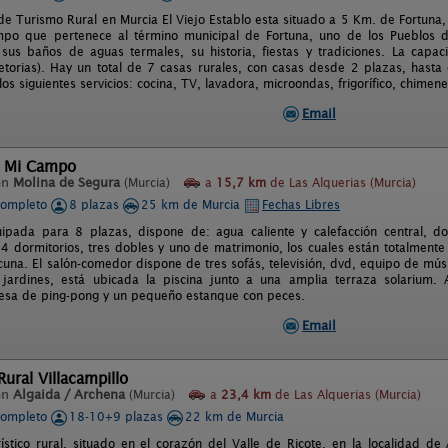
de Turismo Rural en Murcia El Viejo Establo esta situado a 5 Km. de Fortuna
mpo que pertenece al término municipal de Fortuna, uno de los Pueblos 
sus baños de aguas termales, su historia, fiestas y tradiciones. La capac
etorias). Hay un total de 7 casas rurales, con casas desde 2 plazas, hasta
los siguientes servicios: cocina, TV, lavadora, microondas, frigorífico, chimen
Email
l Mi Campo
en
Molina de Segura
(Murcia)
a
15,7 km
de Las Alquerias (Murcia)
completo
8 plazas
25 km de Murcia
Fechas Libres
ipada para 8 plazas, dispone de: agua caliente y calefacción central, d
 dormitorios, tres dobles y uno de matrimonio, los cuales están totalment
cuna. El salón-comedor dispone de tres sofás, televisión, dvd, equipo de mús
jardines, está ubicada la piscina junto a una amplia terraza solarium. 
esa de ping-pong y un pequeño estanque con peces.
Email
ural Villacampillo
en
Algaida / Archena
(Murcia)
a
23,4 km
de Las Alquerias (Murcia)
completo
18-10+9 plazas
22 km de Murcia
ístico rural, situado en el corazón del Valle de Ricote, en la localidad de