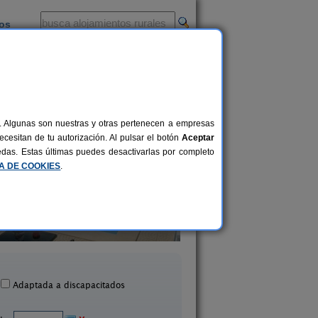
ios
-
al. Algunas son nuestras y otras pertenecen a empresas
cesitan de tu autorización. Al pulsar el botón
Aceptar
uedas. Estas últimas puedes desactivarlas por completo
CA DE COOKIES
.
Finca Liarte
Finca El Campill
2-30+2 pers.
12 €
Las Palas (Murcia)
Blanca (Murcia)
desde
Adaptada a discapacitados