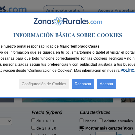
Anúnciate gratis
Acceso Propietar
Busca por pueblo
INFORMACIÓN BÁSICA SOBRE COOKIES
de Las Alquerias
de nuestro portal responsabilidad de
Mario Temprado Casas
.
o de información que se guarda en tu pc, smartphone o tablet al visitar el port
ecesarias para que todo funcione correctamente son las Cookies Técnicas y no ne
rias), personalizadas según tus preferencias y con publicidad ajustada a tus búsq
sactivación desde “Configuración de Cookies”. Más información en nuestra
POLÍTI
Casa Rural Consuelo
6 pers.
7+1 pers.
17 €
25 €
Jumilla (Murcia)
e
desde
Precio (€/pers)
Características
de 1 a 20
Piscina
Admite animales
de 21 a 30
Mostrar más características