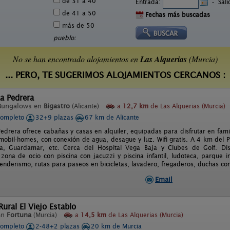
de 31 a 40
Entrada:
-
Sal
de 41 a 50
Fechas más buscadas
más de 50
pueblo:
No se han encontrado alojamientos en
Las Alquerias
(Murcia)
... PERO, TE SUGERIMOS ALOJAMIENTOS CERCANOS :
a Pedrera
Bungalows en
Bigastro
(Alicante)
a
12,7 km
de Las Alquerias (Murcia)
completo
32+9 plazas
67 km de Alicante
edrera ofrece cabañas y casas en alquiler, equipadas para disfrutar en fam
mobil-homes, con conexión de agua, desague y luz. Wifi gratis. A 4 km del 
ja, Guardamar, etc. Cerca del Hospital Vega Baja y Clubes de Golf. 
 zona de ocio con piscina con jacuzzi y piscina infantil, ludoteca, parque in
enderismo, rutas para paseos en bicicletas, lavadero, fregaderos, duchas con
Email
ural El Viejo Establo
en
Fortuna
(Murcia)
a
14,5 km
de Las Alquerias (Murcia)
completo
2-48+2 plazas
20 km de Murcia