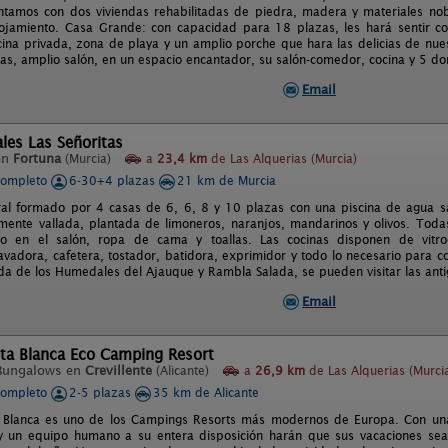
tamos con dos viviendas rehabilitadas de piedra, madera y materiales no
ojamiento. Casa Grande: con capacidad para 18 plazas, les hará sentir c
scina privada, zona de playa y un amplio porche que hara las delicias de nue
as, amplio salón, en un espacio encantador, su salón-comedor, cocina y 5 dor
Email
les Las Señoritas
en
Fortuna
(Murcia)
a
23,4 km
de Las Alquerias (Murcia)
completo
6-30+4 plazas
21 km de Murcia
al formado por 4 casas de 6, 6, 8 y 10 plazas con una piscina de agua sa
ente vallada, plantada de limoneros, naranjos, mandarinos y olivos. Todas l
do en el salón, ropa de cama y toallas. Las cocinas disponen de vitroce
 lavadora, cafetera, tostador, batidora, exprimidor y todo lo necesario para c
da de los Humedales del Ajauque y Rambla Salada, se pueden visitar las ant
Email
sta Blanca Eco Camping Resort
Bungalows en
Crevillente
(Alicante)
a
26,9 km
de Las Alquerias (Murci
completo
2-5 plazas
35 km de Alicante
 Blanca es uno de los Campings Resorts más modernos de Europa. Con unas
 y un equipo humano a su entera disposición harán que sus vacaciones sean