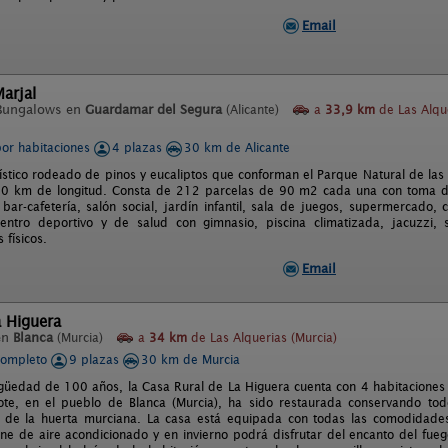
Email
arjal
Bungalows en
Guardamar del Segura
(Alicante)
a
33,9 km
de Las Alqu
por habitaciones
4 plazas
30 km de Alicante
ístico rodeado de pinos y eucaliptos que conforman el Parque Natural de las
0 km de longitud. Consta de 212 parcelas de 90 m2 cada una con toma de
bar-cafetería, salón social, jardín infantil, sala de juegos, supermercado, cl
ntro deportivo y de salud con gimnasio, piscina climatizada, jacuzzi,
 físicos.
Email
a Higuera
en
Blanca
(Murcia)
a
34 km
de Las Alquerias (Murcia)
completo
9 plazas
30 km de Murcia
güedad de 100 años, la Casa Rural de La Higuera cuenta con 4 habitaciones -
ote, en el pueblo de Blanca (Murcia), ha sido restaurada conservando to
ca de la huerta murciana. La casa está equipada con todas las comodidade
ne de aire acondicionado y en invierno podrá disfrutar del encanto del fue