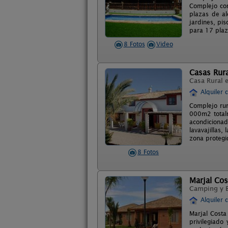
Complejo con
plazas de al
jardines, pi
para 17 plaz
8 Fotos
Video
Casas Rura
Casa Rural 
Alquiler 
Complejo rur
000m2 totalm
acondiciona
lavavajillas,
zona protegi
8 Fotos
Marjal Co
Camping y 
Alquiler 
Marjal Costa
privilegiado