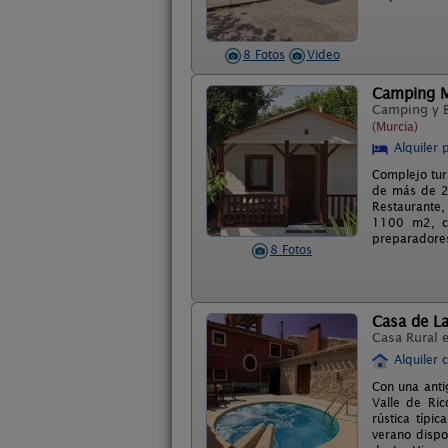
8 Fotos
Video
Camping M
Camping y 
(Murcia)
Alquiler 
Complejo tur
de más de 2
Restaurante, 
1100 m2, ce
preparadores
8 Fotos
Casa de L
Casa Rural 
Alquiler 
Con una anti
Valle de Ric
rústica típi
verano dispo