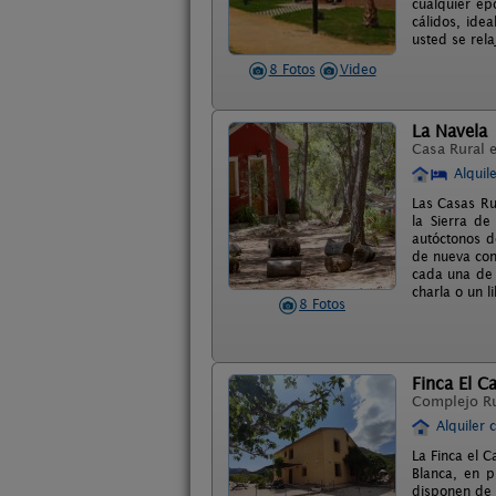
cualquier ép
cálidos, ide
usted se rel
8 Fotos
Video
La Navela
Casa Rural 
Alquil
Las Casas Ru
la Sierra d
autóctonos d
de nueva con
cada una de 
charla o un l
8 Fotos
Finca El C
Complejo R
Alquiler 
La Finca el C
Blanca, en p
disponen de 