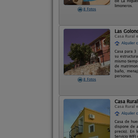
de La Higuer
limoneros.
8 Fotos
Las Golon
Casa Rural 
Alquiler 
Casa para 3 
su estructura
mismo tiempo
de matrimoni
baño, menaj
personas.
8 Fotos
Casa Rural
Casa Rural 
Alquiler 
Casa de huer
dispone de a
precio). En 
Servicio WIFI