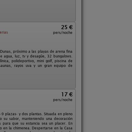
25 €
erias
pers/noche
 Dunas, próximo a las playas de arena fina
 agua, luz, tv y desagüe, 32 bungalows.
ínica, polideportivo, mini golf, piscina de
 saunas, rayos uva y un gran equipo de
17 €
pers/noche
9 plazas- y dos plantas. Situada en pleno
do su sabor, manteniendo una decoración
s para que su estancia sea un placer. En
go en la chimenea. Despertarse en la Casa