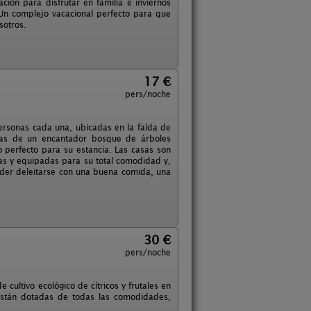
ión para disfrutar en familia e inviernos
 Un complejo vacacional perfecto para que
sotros.
17 €
pers/noche
ersonas cada una, ubicadas en la falda de
adas de un encantador bosque de árboles
 perfecto para su estancia. Las casas son
as y equipadas para su total comodidad y,
der deleitarse con una buena comida, una
30 €
pers/noche
 cultivo ecológico de cítricos y frutales en
están dotadas de todas las comodidades,