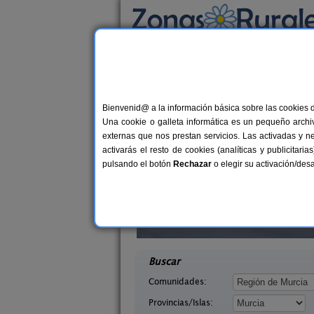
Busca por alojamiento
Alojamientos
>
Murcia
> Las Alquerias
Casas Rurales cerca 
Bienvenid@ a la información básica sobre las cookies 
Una cookie o galleta informática es un pequeño archiv
externas que nos prestan servicios. Las activadas y n
activarás el resto de cookies (analíticas y publicita
pulsando el botón
Rechazar
o elegir su activación/de
orro
Casas Rurales Las Viñas
2-8+2 pers.
12+
10 €
urcia)
Bullas (Murcia)
desde
desd
Buscar
Comunidades:
Provincias/Islas: