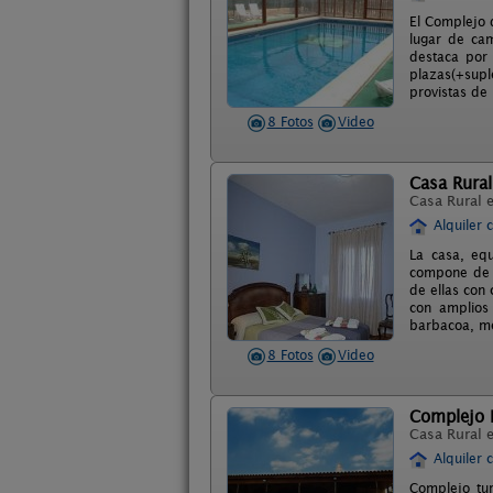
El Complejo 
lugar de ca
destaca por 
plazas(+supl
provistas de 
8 Fotos
Video
Casa Rura
Casa Rural 
Alquiler 
La casa, equ
compone de 4
de ellas con 
con amplios 
barbacoa, m
8 Fotos
Video
Complejo R
Casa Rural 
Alquiler 
Complejo tur