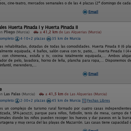
eos, cine-teatro, mercados semanales o de las 4 plazas (2º domingo de cada
Email
les Huerta Pinada I y Huerta Pinada II
en
Pliego
(Murcia)
a
41,2 km
de Las Alquerias (Murcia)
completo
4-10+2 plazas
35 km de Murcia
as rehabilitadas, dotadas de todas las comodidades. Huerta Pinada II (6 pla
otalmente equipada, 4 baños, salón cueva con tv, patio,... Huerta Pinada I (4
 con chimenea, estufa y tv, cocina totalmente equipada,... Ambos alojam
cador de pelo, lavadora, horno de leña, plancha para ropa,... Disponemos de
nfantil, merendero,...
Email
e
en
Las Palas
(Murcia)
a
41,5 km
de Las Alquerias (Murcia)
completo
2-30+2 plazas
45 km de Murcia
Fechas Libres
 es un complejo de turismo rural formado por cuatro casas independientes.
atizada, SPA-jacuzzi, parque para niños, futbolín, tenis de mesa, campo de 
imales donde los niños pueden recoger los huevos y dar paseos en la burra M
tagena y muy cerca del las playas de Mazarrón. Las casas tiene capacidad d