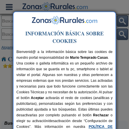
INFORMACIÓN BÁSICA SOBRE
COOKIES
Alojamientos
>
Murcia
> Esparragal
Bienvenid@ a la información básica sobre las cookies de
Casas Rurales cerca de Esparragal
nuestro portal responsabilidad de
Mario Temprado Casas
.
Una cookie o galleta informática es un pequeño archivo de
información que se guarda en tu pc, smartphone o tablet al
visitar el portal. Algunas son nuestras y otras pertenecen a
empresas externas que nos prestan servicios. Las activadas
y necesarias para que todo funcione correctamente son las
Cookies Técnicas y no necesitan de tu autorización. Al pulsar
el botón
Aceptar
activarás el resto de cookies (analíticas y
publicitarias), personalizadas según tus preferencias y con
Alojamientos Casa Ruiz
rs.
2-30 pers.
 €
19 €
publicidad ajustada a tus búsquedas. Estas últimas puedes
Archivel (Murcia)
desde
desactivarlas por completo pulsando el botón
Rechazar
o
elegir su activación/desactivación desde “Configuración de
Buscar
Cookies”. Más información en nuestra
POLÍTICA DE