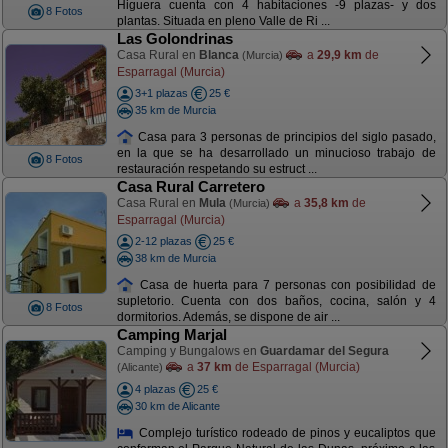
Higuera cuenta con 4 habitaciones -9 plazas- y dos
8 Fotos
plantas. Situada en pleno Valle de Ri ...
Las Golondrinas
Casa Rural en
Blanca
a
29,9 km
de
(Murcia)
Esparragal (Murcia)
3+1 plazas
25 €
35 km de Murcia
Casa para 3 personas de principios del siglo pasado,
en la que se ha desarrollado un minucioso trabajo de
8 Fotos
restauración respetando su estruct ...
Casa Rural Carretero
Casa Rural en
Mula
a
35,8 km
de
(Murcia)
Esparragal (Murcia)
2-12 plazas
25 €
38 km de Murcia
Casa de huerta para 7 personas con posibilidad de
supletorio. Cuenta con dos baños, cocina, salón y 4
8 Fotos
dormitorios. Además, se dispone de air ...
Camping Marjal
Camping y Bungalows en
Guardamar del Segura
a
37 km
de Esparragal (Murcia)
(Alicante)
4 plazas
25 €
30 km de Alicante
Complejo turístico rodeado de pinos y eucaliptos que