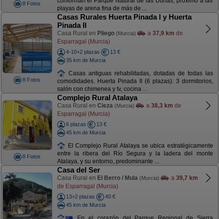
conforman el Parque Natural de las Dunas, próximo a las
8 Fotos
playas de arena fina de más de ...
Casas Rurales Huerta Pinada I y Huerta
Pinada II
Casa Rural en
Pliego
a
37,9 km
de
(Murcia)
Esparragal (Murcia)
4-10+2 plazas
13 €
35 km de Murcia
Casas antiguas rehabilitadas, dotadas de todas las
8 Fotos
comodidades. Huerta Pinada II (6 plazas): 3 dormitorios,
salón con chimenea y tv, cocina ...
Complejo Rural Atalaya
Casa Rural en
Cieza
a
38,3 km
de
(Murcia)
Esparragal (Murcia)
6 plazas
13 €
45 km de Murcia
El Complejo Rural Atalaya se ubica estratégicamente
entre la ribera del Río Segura y la ladera del monte
8 Fotos
Atalaya, y su entorno, predominante ...
Casa del Ser
Casa Rural en
El Berro / Mula
a
39,7 km
(Murcia)
de Esparragal (Murcia)
13+2 plazas
40 €
45 km de Murcia
En el corazón del Parque Regional de Sierra