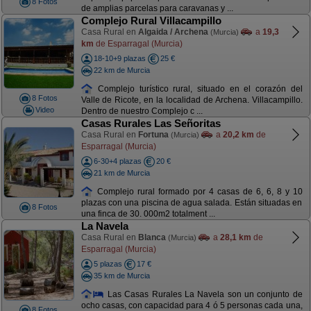
8 Fotos
de amplias parcelas para caravanas y ...
Complejo Rural Villacampillo
Casa Rural en
Algaida / Archena
a
19,3
(Murcia)
km
de Esparragal (Murcia)
18-10+9 plazas
25 €
22 km de Murcia
Complejo turístico rural, situado en el corazón del
8 Fotos
Valle de Ricote, en la localidad de Archena. Villacampillo.
Video
Dentro de nuestro Complejo c ...
Casas Rurales Las Señoritas
Casa Rural en
Fortuna
a
20,2 km
de
(Murcia)
Esparragal (Murcia)
6-30+4 plazas
20 €
21 km de Murcia
Complejo rural formado por 4 casas de 6, 6, 8 y 10
plazas con una piscina de agua salada. Están situadas en
8 Fotos
una finca de 30. 000m2 totalment ...
La Navela
Casa Rural en
Blanca
a
28,1 km
de
(Murcia)
Esparragal (Murcia)
5 plazas
17 €
35 km de Murcia
Las Casas Rurales La Navela son un conjunto de
ocho casas, con capacidad para 4 ó 5 personas cada una,
8 Fotos