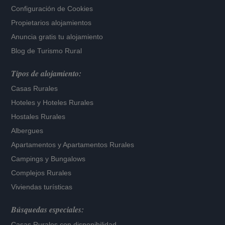
Configuración de Cookies
Propietarios alojamientos
Anuncia gratis tu alojamiento
Blog de Turismo Rural
Tipos de alojamiento:
Casas Rurales
Hoteles
y
Hoteles Rurales
Hostales Rurales
Albergues
Apartamentos
y
Apartamentos Rurales
Campings y Bungalows
Complejos Rurales
Viviendas turísticas
Búsquedas especiales:
Casas Rurales con disponibilidad