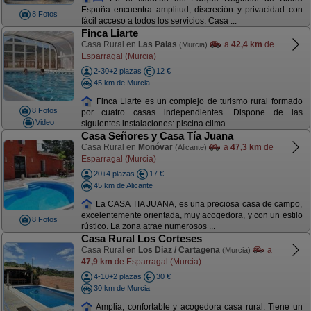
Espuña encuentra amplitud, discreción y privacidad con
8 Fotos
fácil acceso a todos los servicios. Casa ...
Finca Liarte
Casa Rural en
Las Palas
a
42,4 km
de
(Murcia)
Esparragal (Murcia)
2-30+2 plazas
12 €
45 km de Murcia
Finca Liarte es un complejo de turismo rural formado
8 Fotos
por cuatro casas independientes. Dispone de las
Video
siguientes instalaciones: piscina clima ...
Casa Señores y Casa Tía Juana
Casa Rural en
Monóvar
a
47,3 km
de
(Alicante)
Esparragal (Murcia)
20+4 plazas
17 €
45 km de Alicante
La CASA TIA JUANA, es una preciosa casa de campo,
excelentemente orientada, muy acogedora, y con un estilo
8 Fotos
rústico. La zona atrae numerosos ...
Casa Rural Los Corteses
Casa Rural en
Los Diaz / Cartagena
a
(Murcia)
47,9 km
de Esparragal (Murcia)
4-10+2 plazas
30 €
30 km de Murcia
Amplia, confortable y acogedora casa rural. Tiene un