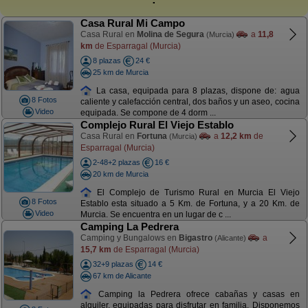
Casa Rural Mi Campo
Casa Rural en
Molina de Segura
a
11,8
(Murcia)
km
de Esparragal (Murcia)
8 plazas
24 €
25 km de Murcia
La casa, equipada para 8 plazas, dispone de: agua
8 Fotos
caliente y calefacción central, dos baños y un aseo, cocina
Video
equipada. Se compone de 4 dorm ...
Complejo Rural El Viejo Establo
Casa Rural en
Fortuna
a
12,2 km
de
(Murcia)
Esparragal (Murcia)
2-48+2 plazas
16 €
20 km de Murcia
El Complejo de Turismo Rural en Murcia El Viejo
8 Fotos
Establo esta situado a 5 Km. de Fortuna, y a 20 Km. de
Video
Murcia. Se encuentra en un lugar de c ...
Camping La Pedrera
Camping y Bungalows en
Bigastro
a
(Alicante)
15,7 km
de Esparragal (Murcia)
32+9 plazas
14 €
67 km de Alicante
Camping la Pedrera ofrece cabañas y casas en
alquiler, equipadas para disfrutar en familia. Disponemos