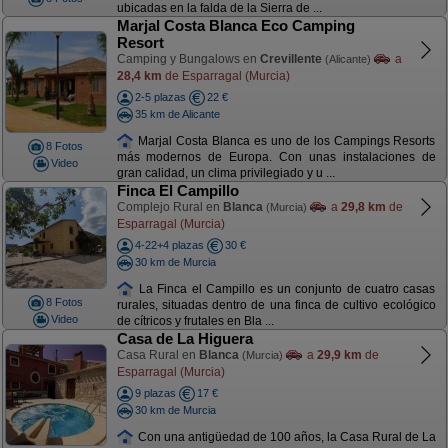
ubicadas en la falda de la Sierra de ...
Marjal Costa Blanca Eco Camping
Resort
Camping y Bungalows en
Crevillente
a
(Alicante)
28,4 km
de Esparragal (Murcia)
2-5 plazas
22 €
35 km de Alicante
Marjal Costa Blanca es uno de los Campings Resorts
8 Fotos
más modernos de Europa. Con unas instalaciones de
Video
gran calidad, un clima privilegiado y u ...
Finca El Campillo
Complejo Rural en
Blanca
a
29,8 km
de
(Murcia)
Esparragal (Murcia)
4-22+4 plazas
30 €
30 km de Murcia
La Finca el Campillo es un conjunto de cuatro casas
8 Fotos
rurales, situadas dentro de una finca de cultivo ecológico
Video
de cítricos y frutales en Bla ...
Casa de La Higuera
Casa Rural en
Blanca
a
29,9 km
de
(Murcia)
Esparragal (Murcia)
9 plazas
17 €
30 km de Murcia
Con una antigüedad de 100 años, la Casa Rural de La