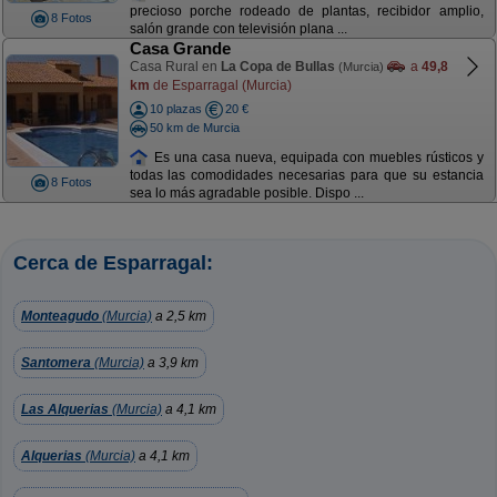
precioso porche rodeado de plantas, recibidor amplio,
8 Fotos
salón grande con televisión plana ...
Casa Grande
Casa Rural en
La Copa de Bullas
a
49,8
(Murcia)
km
de Esparragal (Murcia)
10 plazas
20 €
50 km de Murcia
Es una casa nueva, equipada con muebles rústicos y
todas las comodidades necesarias para que su estancia
8 Fotos
sea lo más agradable posible. Dispo ...
Cerca de Esparragal:
Monteagudo
(Murcia)
a 2,5 km
Santomera
(Murcia)
a 3,9 km
Las Alquerias
(Murcia)
a 4,1 km
Alquerias
(Murcia)
a 4,1 km