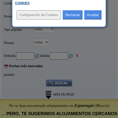
COOKIES
.
Comunidades:
Provincias/Islas:
Tipo alquiler:
Plazas:
X
Entrada:
Salida:
Fechas más buscadas
pueblo:
MÁS FILTROS
No se han encontrado alojamientos en
Esparragal
(Murcia)
... PERO, TE SUGERIMOS ALOJAMIENTOS CERCANOS
: