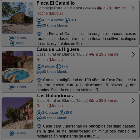
Finca El Campillo
Complejo Rural en
Blanca
a
29,1 km
de
(Murcia)
Roche (Murcia)
4-22+4 plazas
30 €
30 km de Murcia
La Finca el Campillo es un conjunto de cuatro casas
8 Fotos
rurales, situadas dentro de una finca de cultivo ecológico
Video
de cítricos y frutales en Bla ...
Casa de La Higuera
Casa Rural en
Blanca
a
29,3 km
de
(Murcia)
Roche (Murcia)
9 plazas
17 €
30 km de Murcia
Con una antigüedad de 100 años, la Casa Rural de La
Higuera cuenta con 4 habitaciones -9 plazas- y dos
8 Fotos
plantas. Situada en pleno Valle de Ri ...
Las Golondrinas
Casa Rural en
Blanca
a
29,3 km
de
(Murcia)
Roche (Murcia)
3+1 plazas
25 €
35 km de Murcia
Casa para 3 personas de principios del siglo pasado,
en la que se ha desarrollado un minucioso trabajo de
8 Fotos
restauración respetando su estruct ...