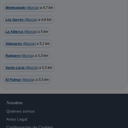
Monteagudo
(Murcia)
a 4,7 km
Los Garres
(Murcia)
a 4,8 km
La Alberca
(Murcia)
a 5 km
Algezares
(Murcia)
a 5,1 km
Raiguero
(Murcia)
a 5,3 km
Santa Lucia
(Murcia)
a 5,5 km
El Palmar
(Murcia)
a 5,5 km
Nosotros
Quiénes somos
Aviso Legal
Configuración de Cookies