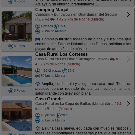
8 Fotos
Atalaya, y su entorno, predominante ...
Camping Marjal
Camping y Bungalows en
Guardamar del Segura
a
42,9 km
de Roche (Murcia)
(Alicante)
4 plazas
25 €
30 km de Alicante
Complejo turístico rodeado de pinos y eucaliptos que
conforman el Parque Natural de las Dunas, próximo a las
8 Fotos
playas de arena fina de más de ...
Casa Rural Los Corteses
Casa Rural en
Los Diaz / Cartagena
a
(Murcia)
43,2 km
de Roche (Murcia)
4-10+2 plazas
30 €
30 km de Murcia
Amplia, confortable y acogedora casa rural. Tiene un
precioso porche rodeado de plantas, recibidor amplio,
8 Fotos
salón grande con televisión plana ...
Casa Grande
Casa Rural en
La Copa de Bullas
a
46,1
(Murcia)
km
de Roche (Murcia)
10 plazas
20 €
50 km de Murcia
Es una casa nueva, equipada con muebles rústicos y
todas las comodidades necesarias para que su estancia