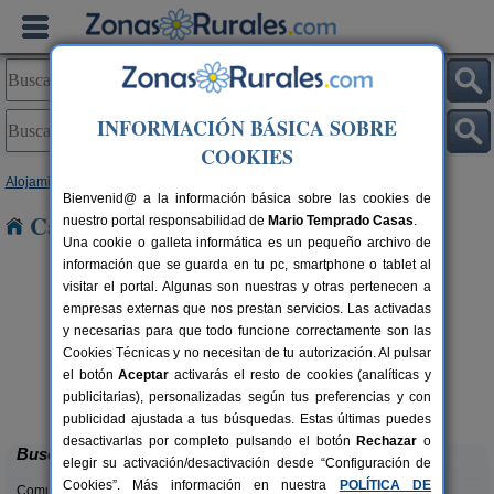
INFORMACIÓN BÁSICA SOBRE
COOKIES
Alojamientos
>
Murcia
> Roche
Bienvenid@ a la información básica sobre las cookies de
Casas Rurales cerca de Roche
nuestro portal responsabilidad de
Mario Temprado Casas
.
Una cookie o galleta informática es un pequeño archivo de
información que se guarda en tu pc, smartphone o tablet al
visitar el portal. Algunas son nuestras y otras pertenecen a
empresas externas que nos prestan servicios. Las activadas
y necesarias para que todo funcione correctamente son las
Cookies Técnicas y no necesitan de tu autorización. Al pulsar
el botón
Aceptar
activarás el resto de cookies (analíticas y
Casas Rurales Las Señoritas
rs.
6-30+4 pers.
publicitarias), personalizadas según tus preferencias y con
 €
20 €
Fortuna (Murcia)
desde
publicidad ajustada a tus búsquedas. Estas últimas puedes
desactivarlas por completo pulsando el botón
Rechazar
o
Buscar
elegir su activación/desactivación desde “Configuración de
Cookies”. Más información en nuestra
POLÍTICA DE
Comunidades: