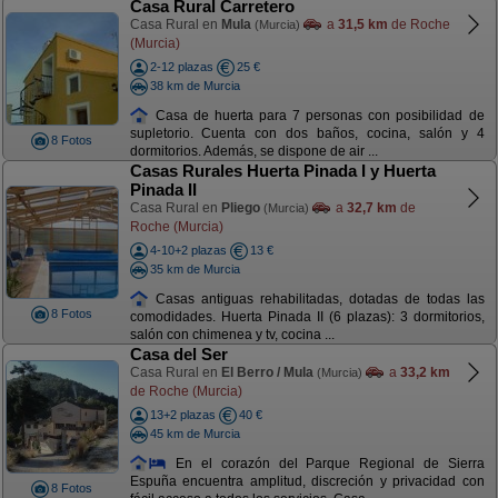
Casa Rural Carretero
Casa Rural en
Mula
a
31,5 km
de Roche
(Murcia)
(Murcia)
2-12 plazas
25 €
38 km de Murcia
Casa de huerta para 7 personas con posibilidad de
supletorio. Cuenta con dos baños, cocina, salón y 4
8 Fotos
dormitorios. Además, se dispone de air ...
Casas Rurales Huerta Pinada I y Huerta
Pinada II
Casa Rural en
Pliego
a
32,7 km
de
(Murcia)
Roche (Murcia)
4-10+2 plazas
13 €
35 km de Murcia
Casas antiguas rehabilitadas, dotadas de todas las
8 Fotos
comodidades. Huerta Pinada II (6 plazas): 3 dormitorios,
salón con chimenea y tv, cocina ...
Casa del Ser
Casa Rural en
El Berro / Mula
a
33,2 km
(Murcia)
de Roche (Murcia)
13+2 plazas
40 €
45 km de Murcia
En el corazón del Parque Regional de Sierra
Espuña encuentra amplitud, discreción y privacidad con
8 Fotos