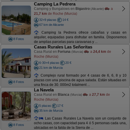
Camping La Pedrera
Camping y Bungalows en
Bigastro
a
(Alicante)
21,7 km
de Roche (Murcia)
32+9 plazas
14 €
67 km de Alicante
Camping la Pedrera ofrece cabañas y casas en
alquiler, equipadas para disfrutar en familia. Disponemos
8 Fotos
de amplias parcelas para caravanas y ...
Casas Rurales Las Señoritas
Casa Rural en
Fortuna
a
24,4 km
de
(Murcia)
Roche (Murcia)
6-30+4 plazas
20 €
21 km de Murcia
Complejo rural formado por 4 casas de 6, 6, 8 y 10
plazas con una piscina de agua salada. Están situadas en
8 Fotos
una finca de 30. 000m2 totalment ...
La Navela
Casa Rural en
Blanca
a
27,7 km
de
(Murcia)
Roche (Murcia)
5 plazas
17 €
35 km de Murcia
Las Casas Rurales La Navela son un conjunto de
ocho casas, con capacidad para 4 ó 5 personas cada una,
8 Fotos
ubicadas en la falda de la Sierra de ...