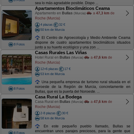
8 Fotos
sea lo más agradable posible. Dispo ...
Apartamentos Bioclimáticos Ceama
Apartamento en
Bullas
a
47,3 km
de
(Murcia)
Roche (Murcia)
4 plazas
32 €
50 km de Murcia
El Centro de Agroecología y Medio Ambiente Ceama
dispone de cuatro apartamentos bioclimáticos situados
8 Fotos
junto a su huerto ecológico y una zon ...
Casas Rurales Las Viñas
Hotel Rural en
Bullas
a
47,6 km
de
(Murcia)
Roche (Murcia)
12+6 plazas
17 €
53 km de Murcia
Una pequeña empresa de turismo rural situada en el
noroeste de la Región de Murcia, concretamente en
8 Fotos
Bullas, que es la puerta del Noroeste. ...
Casa Rural La Bodega
Casa Rural en
Bullas
a
47,6 km
de
(Murcia)
Roche (Murcia)
2-8 plazas
30 €
58 km de Murcia
En este pequeño pueblo llamado, Bullas se
encuentran unos parajes preciosos, para la gente que
8 Fotos