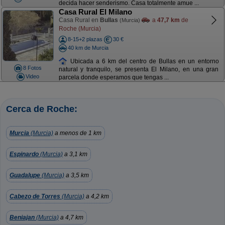
decida hacer senderismo. Casa totalmente amue ...
Casa Rural El Milano
Casa Rural en
Bullas
a
47,7 km
de
(Murcia)
Roche (Murcia)
8-15+2 plazas
30 €
40 km de Murcia
Ubicada a 6 km del centro de Bullas en un entorno
8 Fotos
natural y tranquilo, se presenta El Milano, en una gran
Video
parcela donde esperamos que tengas ...
Cerca de Roche:
Murcia
(Murcia)
a menos de 1 km
Espinardo
(Murcia)
a 3,1 km
Guadalupe
(Murcia)
a 3,5 km
Cabezo de Torres
(Murcia)
a 4,2 km
Beniajan
(Murcia)
a 4,7 km