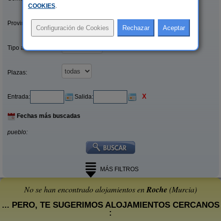
COOKIES
.
Provincias/Islas:
Tipo alquiler:
Plazas:
X
Entrada:
Salida:
Fechas más buscadas
pueblo:
MÁS FILTROS
No se han encontrado alojamientos en
Roche
(Murcia)
... PERO, TE SUGERIMOS ALOJAMIENTOS CERCANOS
: