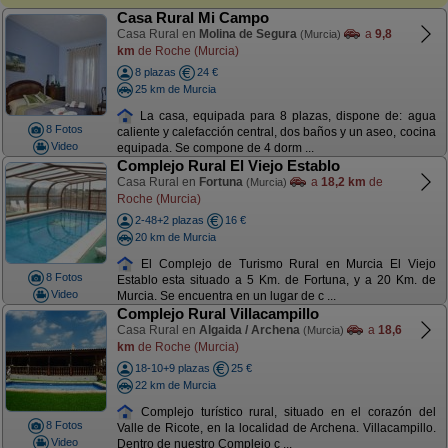
Casa Rural Mi Campo
Casa Rural en
Molina de Segura
a
9,8
(Murcia)
km
de Roche (Murcia)
8 plazas
24 €
25 km de Murcia
La casa, equipada para 8 plazas, dispone de: agua
8 Fotos
caliente y calefacción central, dos baños y un aseo, cocina
Video
equipada. Se compone de 4 dorm ...
Complejo Rural El Viejo Establo
Casa Rural en
Fortuna
a
18,2 km
de
(Murcia)
Roche (Murcia)
2-48+2 plazas
16 €
20 km de Murcia
El Complejo de Turismo Rural en Murcia El Viejo
8 Fotos
Establo esta situado a 5 Km. de Fortuna, y a 20 Km. de
Video
Murcia. Se encuentra en un lugar de c ...
Complejo Rural Villacampillo
Casa Rural en
Algaida / Archena
a
18,6
(Murcia)
km
de Roche (Murcia)
18-10+9 plazas
25 €
22 km de Murcia
Complejo turístico rural, situado en el corazón del
8 Fotos
Valle de Ricote, en la localidad de Archena. Villacampillo.
Video
Dentro de nuestro Complejo c ...