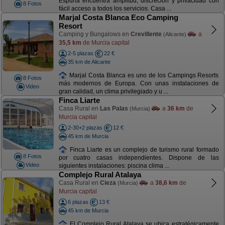
Espuña encuentra amplitud, discreción y privacidad con
8 Fotos
fácil acceso a todos los servicios. Casa ...
Marjal Costa Blanca Eco Camping
Resort
Camping y Bungalows en
Crevillente
a
(Alicante)
35,5 km
de Murcia capital
2-5 plazas
22 €
35 km de Alicante
Marjal Costa Blanca es uno de los Campings Resorts
8 Fotos
más modernos de Europa. Con unas instalaciones de
Video
gran calidad, un clima privilegiado y u ...
Finca Liarte
Casa Rural en
Las Palas
a
36 km
de
(Murcia)
Murcia capital
2-30+2 plazas
12 €
45 km de Murcia
Finca Liarte es un complejo de turismo rural formado
8 Fotos
por cuatro casas independientes. Dispone de las
Video
siguientes instalaciones: piscina clima ...
Complejo Rural Atalaya
Casa Rural en
Cieza
a
38,6 km
de
(Murcia)
Murcia capital
6 plazas
13 €
45 km de Murcia
El Complejo Rural Atalaya se ubica estratégicamente