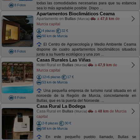
todas las comodidades necesarias para que su estancia
8 Fotos
sea lo más agradable posible. Dispo ...
Apartamentos Bioclimáticos Ceama
Apartamento en
Bullas
a
47,6 km
de
(Murcia)
Murcia capital
4 plazas
32 €
50 km de Murcia
El Centro de Agroecología y Medio Ambiente Ceama
dispone de cuatro apartamentos bioclimáticos situados
8 Fotos
junto a su huerto ecológico y una zon ...
Casas Rurales Las Viñas
Hotel Rural en
Bullas
a
47,9 km
de
(Murcia)
Murcia capital
12+6 plazas
17 €
53 km de Murcia
Una pequeña empresa de turismo rural situada en el
noroeste de la Región de Murcia, concretamente en
8 Fotos
Bullas, que es la puerta del Noroeste. ...
Casa Rural La Bodega
Casa Rural en
Bullas
a
48 km
de Murcia
(Murcia)
capital
2-8 plazas
30 €
58 km de Murcia
En este pequeño pueblo llamado, Bullas se