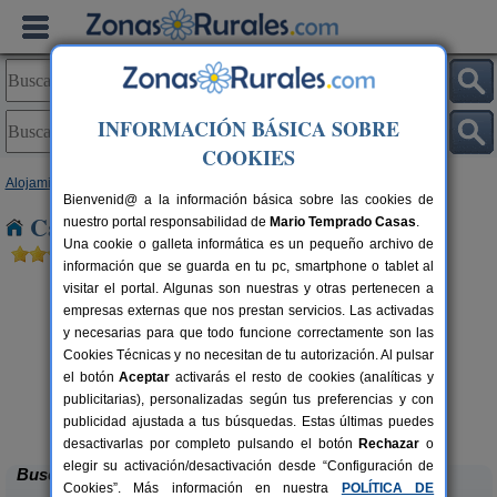
INFORMACIÓN BÁSICA SOBRE
COOKIES
Alojamientos
>
Murcia
> Murcia capital
Bienvenid@ a la información básica sobre las cookies de
Casas Rurales cerca de Murcia capital
nuestro portal responsabilidad de
Mario Temprado Casas
.
Una cookie o galleta informática es un pequeño archivo de
información que se guarda en tu pc, smartphone o tablet al
visitar el portal. Algunas son nuestras y otras pertenecen a
empresas externas que nos prestan servicios. Las activadas
y necesarias para que todo funcione correctamente son las
Cookies Técnicas y no necesitan de tu autorización. Al pulsar
el botón
Aceptar
activarás el resto de cookies (analíticas y
publicitarias), personalizadas según tus preferencias y con
Casa Rural Los Corteses
rs.
4-10+2 pers.
 €
30 €
publicidad ajustada a tus búsquedas. Estas últimas puedes
Los Diaz (Murcia)
desde
desactivarlas por completo pulsando el botón
Rechazar
o
elegir su activación/desactivación desde “Configuración de
Buscar
Cookies”. Más información en nuestra
POLÍTICA DE