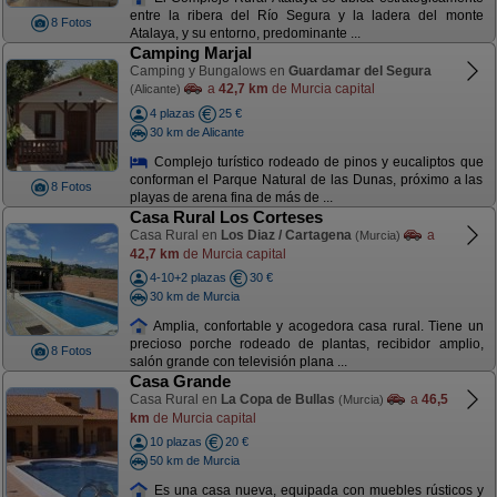
entre la ribera del Río Segura y la ladera del monte
8 Fotos
Atalaya, y su entorno, predominante ...
Camping Marjal
Camping y Bungalows en
Guardamar del Segura
a
42,7 km
de Murcia capital
(Alicante)
4 plazas
25 €
30 km de Alicante
Complejo turístico rodeado de pinos y eucaliptos que
conforman el Parque Natural de las Dunas, próximo a las
8 Fotos
playas de arena fina de más de ...
Casa Rural Los Corteses
Casa Rural en
Los Diaz / Cartagena
a
(Murcia)
42,7 km
de Murcia capital
4-10+2 plazas
30 €
30 km de Murcia
Amplia, confortable y acogedora casa rural. Tiene un
precioso porche rodeado de plantas, recibidor amplio,
8 Fotos
salón grande con televisión plana ...
Casa Grande
Casa Rural en
La Copa de Bullas
a
46,5
(Murcia)
km
de Murcia capital
10 plazas
20 €
50 km de Murcia
Es una casa nueva, equipada con muebles rústicos y