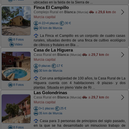
ubicadas en la falda de la Sierra de ...
Finca El Campillo
Complejo Rural en
Blanca
a
29,6 km
de
(Murcia)
Murcia capital
4-22+4 plazas
30 €
30 km de Murcia
La Finca el Campillo es un conjunto de cuatro casas
8 Fotos
rurales, situadas dentro de una finca de cultivo ecológico
Video
de cítricos y frutales en Bla ...
Casa de La Higuera
Casa Rural en
Blanca
a
29,7 km
de
(Murcia)
Murcia capital
9 plazas
17 €
30 km de Murcia
Con una antigüedad de 100 años, la Casa Rural de La
Higuera cuenta con 4 habitaciones -9 plazas- y dos
8 Fotos
plantas. Situada en pleno Valle de Ri ...
Las Golondrinas
Casa Rural en
Blanca
a
29,7 km
de
(Murcia)
Murcia capital
3+1 plazas
25 €
35 km de Murcia
Casa para 3 personas de principios del siglo pasado,
en la que se ha desarrollado un minucioso trabajo de
8 Fotos