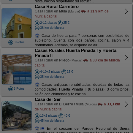
restauración respetando su estruct ...
Casa Rural Carretero
Casa Rural en
Mula
a
31,9 km
de
(Murcia)
Murcia capital
2-12 plazas
25 €
38 km de Murcia
Casa de huerta para 7 personas con posibilidad de
supletorio. Cuenta con dos baños, cocina, salón y 4
8 Fotos
dormitorios. Además, se dispone de air ...
Casas Rurales Huerta Pinada I y Huerta
Pinada II
Casa Rural en
Pliego
a
33 km
de Murcia
(Murcia)
capital
4-10+2 plazas
13 €
35 km de Murcia
Casas antiguas rehabilitadas, dotadas de todas las
8 Fotos
comodidades. Huerta Pinada II (6 plazas): 3 dormitorios,
salón con chimenea y tv, cocina ...
Casa del Ser
Casa Rural en
El Berro / Mula
a
33,3 km
(Murcia)
de Murcia capital
13+2 plazas
40 €
45 km de Murcia
En el corazón del Parque Regional de Sierra