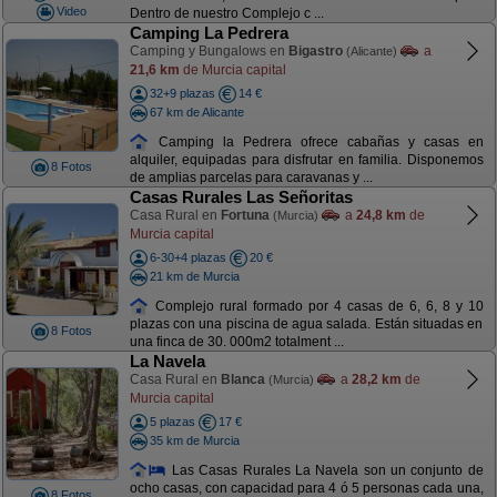
Video
Dentro de nuestro Complejo c ...
Camping La Pedrera
Camping y Bungalows en
Bigastro
a
(Alicante)
21,6 km
de Murcia capital
32+9 plazas
14 €
67 km de Alicante
Camping la Pedrera ofrece cabañas y casas en
alquiler, equipadas para disfrutar en familia. Disponemos
8 Fotos
de amplias parcelas para caravanas y ...
Casas Rurales Las Señoritas
Casa Rural en
Fortuna
a
24,8 km
de
(Murcia)
Murcia capital
6-30+4 plazas
20 €
21 km de Murcia
Complejo rural formado por 4 casas de 6, 6, 8 y 10
plazas con una piscina de agua salada. Están situadas en
8 Fotos
una finca de 30. 000m2 totalment ...
La Navela
Casa Rural en
Blanca
a
28,2 km
de
(Murcia)
Murcia capital
5 plazas
17 €
35 km de Murcia
Las Casas Rurales La Navela son un conjunto de
ocho casas, con capacidad para 4 ó 5 personas cada una,
8 Fotos