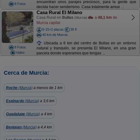
encuentran unos parajes preciosos, para la gente que
8 Fotos
decida hacer senderismo. Casa totalmente amue ...
Casa Rural El Milano
Casa Rural en
Bullas
a
48,1 km
de
(Murcia)
Murcia capital
8-15+2 plazas
30 €
40 km de Murcia
Ubicada a 6 km del centro de Bullas en un entorno
8 Fotos
natural y tranquilo, se presenta El Milano, en una gran
Video
parcela donde esperamos que tengas ...
Cerca de Murcia:
Roche
(Murcia)
a menos de 1 km
Espinardo
(Murcia)
a 3,6 km
Guadalupe
(Murcia)
a 4 km
Beniajan
(Murcia)
a 4,4 km