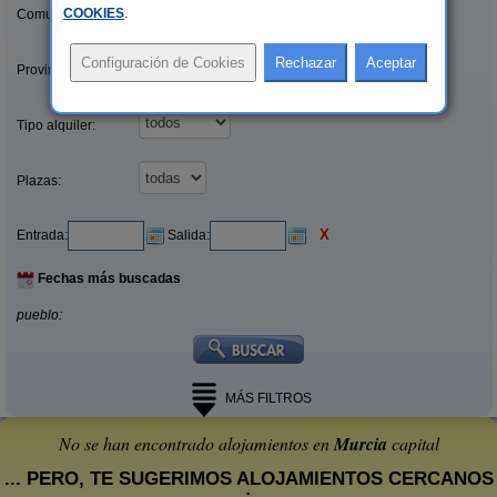
COOKIES
.
Comunidades:
Provincias/Islas:
Tipo alquiler:
Plazas:
X
Entrada:
Salida:
Fechas más buscadas
pueblo:
MÁS FILTROS
No se han encontrado alojamientos en
Murcia
capital
... PERO, TE SUGERIMOS ALOJAMIENTOS CERCANOS
: