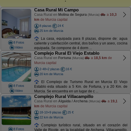
Casa Rural Mi Campo
Casa Rural en
Molina de Segura
a
10,3
(Murcia)
km
de Murcia capital
8 plazas
24 €
25 km de Murcia
La casa, equipada para 8 plazas, dispone de: agua
8 Fotos
caliente y calefacción central, dos baños y un aseo, cocina
Video
equipada. Se compone de 4 dorm ...
Complejo Rural El Viejo Establo
Casa Rural en
Fortuna
a
18,5 km
de
(Murcia)
Murcia capital
2-48+2 plazas
16 €
20 km de Murcia
El Complejo de Turismo Rural en Murcia El Viejo
8 Fotos
Establo esta situado a 5 Km. de Fortuna, y a 20 Km. de
Video
Murcia. Se encuentra en un lugar de c ...
Complejo Rural Villacampillo
Casa Rural en
Algaida / Archena
a
19,1
(Murcia)
km
de Murcia capital
18-10+9 plazas
25 €
22 km de Murcia
Complejo turístico rural, situado en el corazón del
8 Fotos
Valle de Ricote, en la localidad de Archena. Villacampillo.