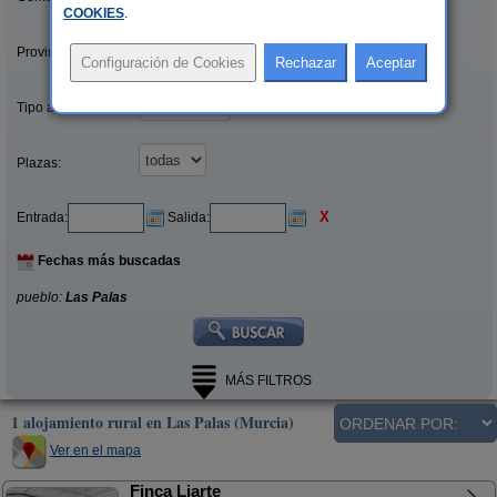
COOKIES
.
Provincias/Islas:
Tipo alquiler:
Plazas:
X
Entrada:
Salida:
Fechas más buscadas
pueblo:
Las Palas
MÁS FILTROS
1 alojamiento rural en Las Palas (Murcia)
Ver en el mapa
Finca Liarte