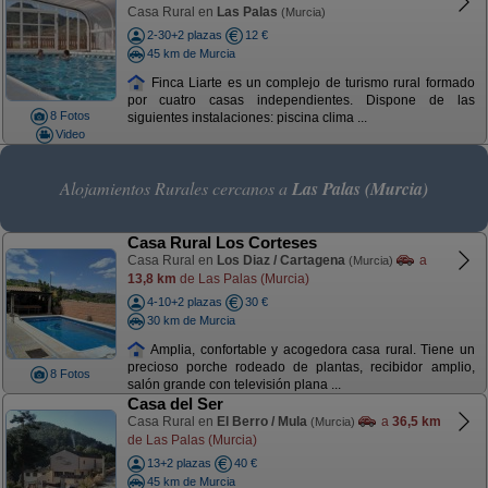
Casa Rural en
Las Palas
(Murcia)
2-30+2 plazas
12 €
45 km de Murcia
Finca Liarte es un complejo de turismo rural formado
por cuatro casas independientes. Dispone de las
8 Fotos
siguientes instalaciones: piscina clima ...
Video
Alojamientos Rurales cercanos a
Las Palas (Murcia)
Casa Rural Los Corteses
Casa Rural en
Los Diaz / Cartagena
a
(Murcia)
13,8 km
de Las Palas (Murcia)
4-10+2 plazas
30 €
30 km de Murcia
Amplia, confortable y acogedora casa rural. Tiene un
precioso porche rodeado de plantas, recibidor amplio,
8 Fotos
salón grande con televisión plana ...
Casa del Ser
Casa Rural en
El Berro / Mula
a
36,5 km
(Murcia)
de Las Palas (Murcia)
13+2 plazas
40 €
45 km de Murcia