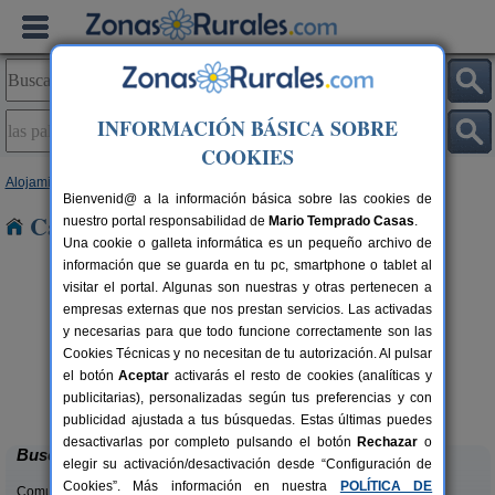
INFORMACIÓN BÁSICA SOBRE
COOKIES
Alojamientos
>
Murcia
> Las Palas
Bienvenid@ a la información básica sobre las cookies de
Casas Rurales en Las Palas
nuestro portal responsabilidad de
Mario Temprado Casas
.
Una cookie o galleta informática es un pequeño archivo de
información que se guarda en tu pc, smartphone o tablet al
visitar el portal. Algunas son nuestras y otras pertenecen a
empresas externas que nos prestan servicios. Las activadas
y necesarias para que todo funcione correctamente son las
Cookies Técnicas y no necesitan de tu autorización. Al pulsar
el botón
Aceptar
activarás el resto de cookies (analíticas y
Alojamientos Casa Ruiz
rs.
2-30 pers.
publicitarias), personalizadas según tus preferencias y con
 €
19 €
Archivel (Murcia)
desde
publicidad ajustada a tus búsquedas. Estas últimas puedes
desactivarlas por completo pulsando el botón
Rechazar
o
Buscar
elegir su activación/desactivación desde “Configuración de
Cookies”. Más información en nuestra
POLÍTICA DE
Comunidades: