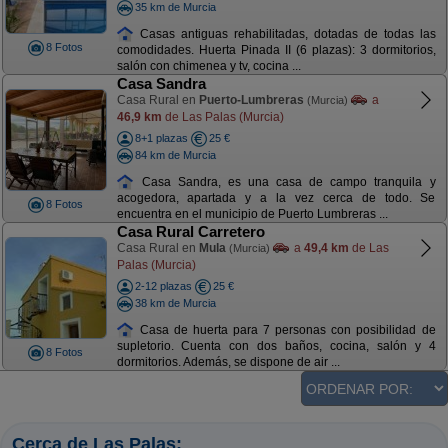
35 km de Murcia
Casas antiguas rehabilitadas, dotadas de todas las
8 Fotos
comodidades. Huerta Pinada II (6 plazas): 3 dormitorios,
salón con chimenea y tv, cocina ...
Casa Sandra
Casa Rural en
Puerto-Lumbreras
a
(Murcia)
46,9 km
de Las Palas (Murcia)
8+1 plazas
25 €
84 km de Murcia
Casa Sandra, es una casa de campo tranquila y
acogedora, apartada y a la vez cerca de todo. Se
8 Fotos
encuentra en el municipio de Puerto Lumbreras ...
Casa Rural Carretero
Casa Rural en
Mula
a
49,4 km
de Las
(Murcia)
Palas (Murcia)
2-12 plazas
25 €
38 km de Murcia
Casa de huerta para 7 personas con posibilidad de
supletorio. Cuenta con dos baños, cocina, salón y 4
8 Fotos
dormitorios. Además, se dispone de air ...
Cerca de Las Palas: