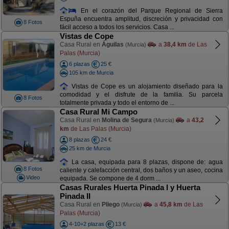
En el corazón del Parque Regional de Sierra
Espuña encuentra amplitud, discreción y privacidad con
8 Fotos
fácil acceso a todos los servicios. Casa ...
Vistas de Cope
Casa Rural en
Águilas
a
38,4 km
de Las
(Murcia)
Palas (Murcia)
6 plazas
25 €
105 km de Murcia
Vistas de Cope es un alojamiento diseñado para la
comodidad y el disfrute de la familia. Su parcela
8 Fotos
totalmente privada y todo el entorno de ...
Casa Rural Mi Campo
Casa Rural en
Molina de Segura
a
43,2
(Murcia)
km
de Las Palas (Murcia)
8 plazas
24 €
25 km de Murcia
La casa, equipada para 8 plazas, dispone de: agua
8 Fotos
caliente y calefacción central, dos baños y un aseo, cocina
Video
equipada. Se compone de 4 dorm ...
Casas Rurales Huerta Pinada I y Huerta
Pinada II
Casa Rural en
Pliego
a
45,8 km
de Las
(Murcia)
Palas (Murcia)
4-10+2 plazas
13 €